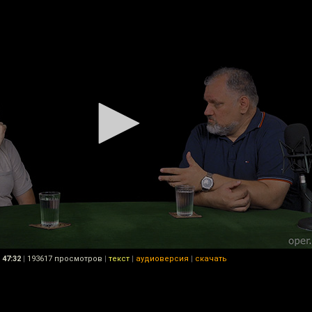
47:32
|
193617 просмотров
|
текст
|
аудиоверсия
|
скачать