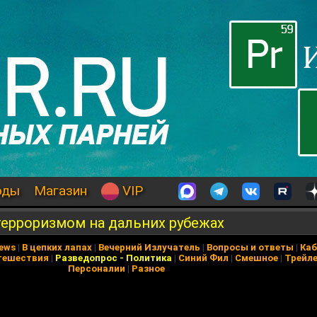
оды
Магазин
VIP
терроризмом на дальних рубежах
News
|
В цепких лапах
|
Вечерний Излучатель
|
Вопросы и ответы
|
Каб
тешествия
|
Разведопрос
-
Политика
|
Синий Фил
|
Смешное
|
Трейл
Персоналии
|
Разное