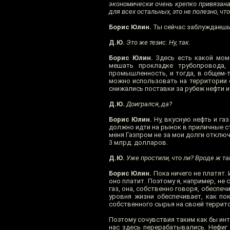
экономически очень крепко привязана к
для всех остальных, это не полезно, 
Борис Юлин.
Ты сейчас заблуждаешьс
Д.Ю.
Это же тезис. Ну, так.
Борис Юлин.
Здесь есть какой моме
мешать прокладке трубопровода,
промышленность, и тогда, в общем-т
можно использовать на территории с
снижались поставки за рубеж нефти и
Д.Ю.
Доигрался, да?
Борис Юлин.
Ну, вкусную нефть и га
должно идти на рынок в приличные ст
меня Газпром не за мои долги отключ
3 млрд. долларов.
Д.Ю.
Уже простили, что ли? Вроде ж та
Борис Юлин.
Пока ничего не платят. 
оно платит. Поэтому я, например, не
газ, она, собственно говоря, обеспе
уровня жизни обеспечивает, как по
собственного сырья на своей территор
Поэтому сочувствия таким как бы инт
нас здесь перерабатывались. Нефиг 