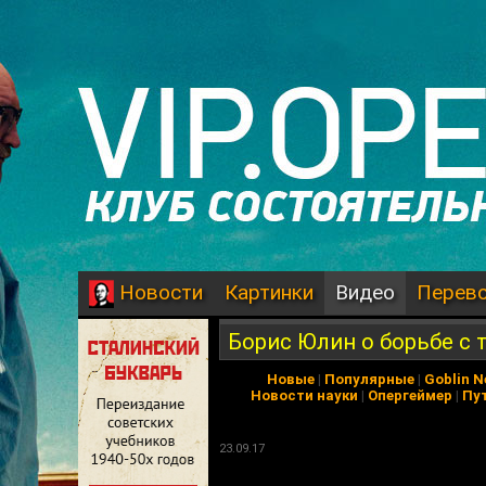
Картинки
Видео
Перев
Новости
Борис Юлин о борьбе с 
Новые
|
Популярные
|
Goblin 
Новости науки
|
Опергеймер
|
Пу
23.09.17