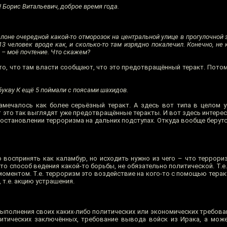
 Борис Витальевич, доброе время года.
елоне очередной какой-то отморозок на центральной улице в прогулочной 
3 человек вроде как, и сколько-то там изрядно покалечил. Конечно, не к
 – моё почтение. Что скажем?
о, что там власти сообщают, что это предотвращённый теракт. Потом
букву К ещё 5 поймали с поясами шахидов.
намечалось как более серьёзный теракт. А здесь вот типа в целом 
Вот это так выглядят уже предотвращённые теракты. И вот здесь интере
 остановлении терроризма на дальних подступах. Откуда вообще берут
воспринять как каламбур, но исходить нужно из чего – что террориз
 Это способ ведения какой-то борьбы, не обязательно политической. Т.
оментом. Т.е. терроризм это воздействие на кого-то с помощью теракто
 т.е. акцию устрашения.
ыполнения своих каких-либо политических или экономических требован
тических заключённых, требование вывода войск из Ирака, а може