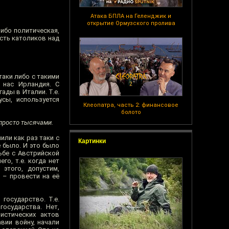
Атака БПЛА на Геленджик и
открытие Ормузского пролива
ибо политическая,
асть католиков над
таки либо с такими
 нас Ирландия. С
ады в Италии. Т.е.
усы, используется
Клеопатра, часть 2: финансовое
болото
просто тысячами.
или как раз таки с
Картинки
е было. И это было
ьбе с Австрийской
го, т.е. когда нет
этого, допустим,
 – провести на её
государство. Т.е.
государства. Нет,
истических актов
вии войну, начали