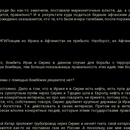
роде бы как-то замочили, поставили марионеточные власти, да, а 
одится, правильно? И в результате куда податься бедным афганским 
ожиданно оказывается, что те, кто были вчера талибами, после пораж
ИГИЛовцев из Ирака в Афганистан не прибыло. Наоборот, из Афган
но, бомбить Ирак и Сирию в данном случае для борьбы с терро
ьше бомбишь, тем больше показываешь правильность этих идей, тем б
блемы с помощью бомбёжек решаются, нет?
тоянно. Дело в том, что в Ираке и в Сирии есть нефть, есть пути д
ра сухопутным путём через Сирию и Турцию шла в Европу, нефть и газ
лне конкретные интересы, но про них говорить не принято, потому что,
ся, что, собственно говоря, Сирию дербанят крупные державы (и Ирак
 богатства. Т.е. действовать в своих интересах. Притом не в инт
ересах вполне конкретных людей, которые этими государствами правят
ый Катар проложит трубопровод через Сирию и начнёт гнать свой катарс
ажется как-то на поставках газа из России. А поскольку, как мне ка