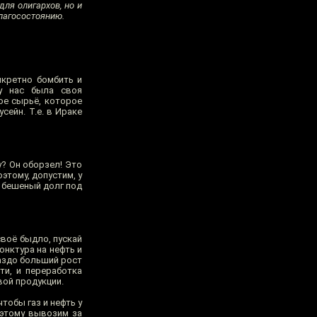
для олигархов, но и
благосостоянию.
нкретно бомбить и
 у нас была своя
ое сырьё, которое
ейн. Т.е. в Ираке
у? Он оборзел! Это
этому, допустим, у
, бешеный долг под
своё быдло, пускай
юнктура на нефть и
раздо больший рост
ти, и переработка
вой продукции.
тобы газ и нефть у
оэтому вывозим за