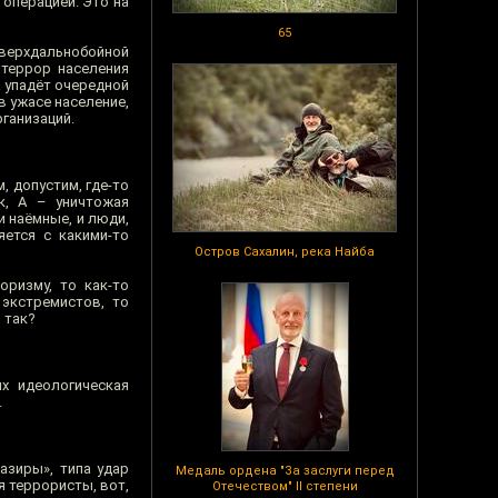
операцией. Это на
65
сверхдальнобойной
 террор населения
а упадёт очередной
в ужасе население,
рганизаций.
, допустим, где-то
к, А – уничтожая
и наёмные, и люди,
яется с какими-то
Остров Сахалин, река Найба
оризму, то как-то
 экстремистов, то
 так?
х идеологическая
.
азиры», типа удар
Медаль ордена "За заслуги перед
я террористы, вот,
Отечеством" II степени