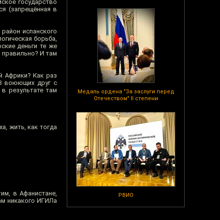
мское государство
тся (запрещённая в
 район испанского
логическая борьба,
ские деньги те же
, правильно? И там
й Африки? Как раз
3 воюющих друг с
 в результате там
Медаль ордена "За заслуги перед
Отечеством" II степени
а, жить, как тогда
им, в Афанистане,
РВИО
ам никакого ИГИЛа