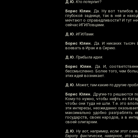
Д.Ю.
Кто потерпит?
Борис Юлин.
Да. Ну вот талибов в
глубокой заднице, так в ней и нах
мечтают о справедливости? И тут не
сейчас ИГИЛовцами.
Д.Ю.
ИГИЛами.
Борис Юлин.
Да. И никаких тысяч 
воевать в Ирак и в Сирию.
Д.Ю.
Прибыла идея.
Борис Юлин.
Да. И, соответствен
бессмысленно. Более того, чем бол
этих идей возникает.
Д.Ю.
Может, там какие-то другие про
Борис Юлин.
Другие-то решаются пос
Кому-то нужно, чтобы нефть из Ката
чтобы они туда не шли. Т.е. это впо
эти интересы, неожиданно оказывает
максимально удобно разграблять её
государств, своих народов, а в инт
своей олигархии.
Д.Ю.
Ну вот, например, если этот сам
Европу фактически, наверное, это ск