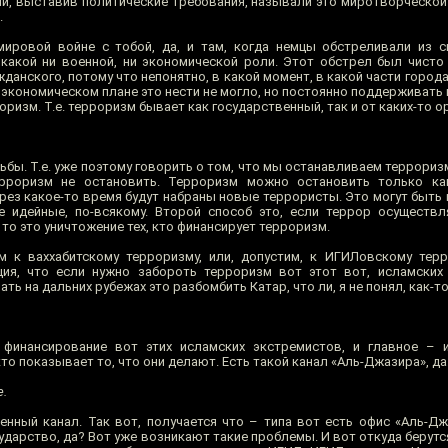
и, выставив политические требования, называли это миротворческой 
.
мировой войне с тобой, да, и там, когда немцы обстреливали из 
икакой ни военной, ни экономической роли. Этот обстрел был чисто
данского, потому что непонятно, в какой момент, в какой части город
 экономическом плане это нести не могло, но постоянно поддерживать 
оризм. Т.е. терроризм бывает как государственный, так и от каких-то о
ьбы. Т.е. уже поэтому говорить о том, что мы останавливаем терроризм
ерроризм не остановить. Терроризм можно остановить только ка
рез какое-то время будут набраны новые террористы. Это могут быть 
е идейные, по-всякому. Второй способ это, если террор осуществл
о это уничтожение тех, кто финансирует терроризм.
 к ваххабитскому терроризму, или, допустим, к ИГИЛовскому терр
ция, что если нужно забороть терроризм вот этот вот, исламских
ь на дальних рубежах это разбомбить Катар, что ли, я не понял, как-то
 финансирование вот этих исламских экстремистов, и главное – и
кто показывает то, что они делают. Есть такой канал «Аль-Джазира», да
е.
енный канал. Так вот, получается что – типа вот есть офис «Аль-Дж
ударство, да? Вот уже возникают такие проблемы. И вот откуда берутс