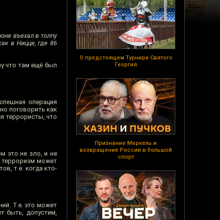
зоне въехал в толпу
ак в Ницце, где 86
О предстоящем Турнире Святого
у что там ещё был
Георгия
успешная операция
сно поговорить как
ся террористы, что
Признание Меркель и
возвращение России в большой
м это не зло, и не
спорт
е. терроризм может
в, т.е. когда кто-
ий. Т.е. это может
т быть, допустим,