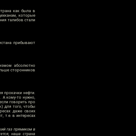
страна как была в
дехканам, которые
ения талибов стали
истана прибывают
ризмом абсолютно
ольше сторонников
ля прокачки нефти.
. А кому-то нужно,
 если говорить про
) для того, чтобы
ересах даже своих
, т.е. в интересах
кий газ прямиком в
жется, наша страна