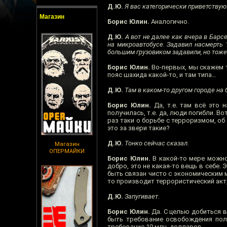
Д.Ю.
Я вас категорически приветствую!
Магазин
Борис Юлин.
Аналогично.
Д.Ю.
А вот не далее как вчера в Барс
на микроавтобусе. Задавил насмерть 1
большим грузовиком задавили, но тоже
Борис Юлин.
Во-первых, мы скажем т
пояс шахида какой-то, и там типа…
Д.Ю.
Там в каком-то другом городе на 
Борис Юлин.
Да, т.е. там всё это 
получилась, т.е. да, люди погибли. 
раз таки о борьбе с терроризмом, об
это за звери такие?
Д.Ю.
Тонко сейчас сказал.
Магазин
ОПЕРМАЙКИ
Борис Юлин.
В какой-то мере можно 
добро, это не какая-то вещь в себе.
быть связан чисто с экономическим м
то производит террористический акт,
Д.Ю.
Запугивает.
Борис Юлин.
Да. С целью добиться в
быть требование освобождения поли
требование 10 млн. долларов.