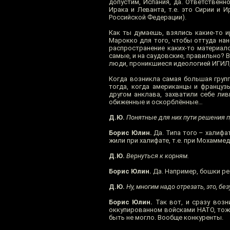
допустим, Испания, да. Ответственн
Ирака и Леванта, т.е. это Сирии и И
Российской Федерации).
Как ты думаешь, взялись какие-то и
Марокко для того, чтобы оттуда нан
распространение каких-то материало
самые, и на саудовские, правильно? 
люди, проникшиеся идеологией ИГИЛ,
Когда возникла самая большая груп
тогда, когда американцы и францу
другом анклава, захватили себе лив
обиженные и оскорблённые…
Д.Ю.
Понятные для них пути решения 
Борис Юлин.
Да. Типа того – халифат
жили при халифате, т.е. при Мохамме
Д.Ю.
Вернуться к корням.
Борис Юлин.
Да. Например, бошки ре
Д.Ю.
Ну, многим надо отрезать, это, бе
Борис Юлин.
Так вот, и сразу возн
оккупированном войсками НАТО, тож
быть не могло. Вообще конкуренты.