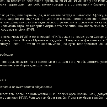
ость за теракт на себя взяла организация ИГИЛ. ИГИЛ это у нас Исла
рака территория, где, собственно говоря, эта организация и базируе
ракцы там, или сирийцы, да, и приехали оттуда в Северную Африку, в
ести удар по Испании? Да нет. Это всего лишь навсего идёт как идео
в, которые, как раз эти идеи распространяются в основном на катар
В исламских странах. Северная Африка это всё сплошной исламский мир
 создают ячейки ИГИЛ.
па этих ячеек ИГИЛ и организаций ИГИЛовских на территории Северно
зы раздолбали Ливию Муаммара Каддафи. Превратили фактически в 
ийскую нефть – кстати, тоже занимаясь, по сути, терроризмом, да. И
проблемы.
, который защитит их от неверных и т.д., для того, чтобы достичь успех
де или первых 4 праведных халифах.
зать.
зусловно, не нуждается в обсуждении.
икает там большое количество ИГИЛовских организаций. Или, допуст
е возникает ИГИЛ. Раньше там были талибы. Пока там были талибы, т