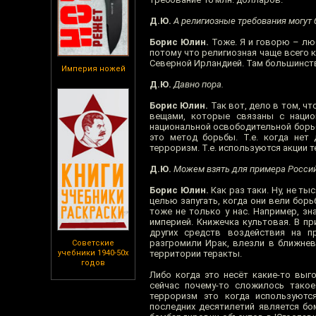
Д.Ю.
А религиозные требования могут 
Борис Юлин.
Тоже. Я и говорю – люб
потому что религиозная чаще всего к
Северной Ирландией. Там большинст
Империя ножей
Д.Ю.
Давно пора.
Борис Юлин.
Так вот, дело в том, чт
вещами, которые связаны с нацио
национальной освободительной борьбо
это метод борьбы. Т.е. когда нет 
терроризм. Т.е. используются акции 
Д.Ю.
Можем взять для примера Россий
Борис Юлин.
Как раз таки. Ну, не ты
целью запугать, когда они вели борь
тоже не только у нас. Например, з
империей. Книжечка культовая. В пр
других средств воздействия на пр
разгромили Ирак, влезли в ближнев
Советские
учебники 1940-50х
территории теракты.
годов
Либо когда это несёт какие-то выго
сейчас почему-то сложилось такое
терроризм это когда используютс
последних десятилетий является бо