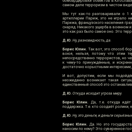
бомбардировки объектов в Югослави
самом деле терроризм в чистом виде
Мы тут как-то разговаривали о 1 
артиллерии Париж, это не играло н
Парижа, французского населения граж
снаряд. Никакого ущерба в военном и
это как раз было самое оно. Это терр
Д.Ю.
Ну, разновидность, да.
Борис Юлин.
Так вот, это способ бор
воюя, нельзя, потому что этим т
непосредственно террористов, но че
к чему-то принуждённые, и искренн
достаточно корыстными интересами, т
И вот, допустим, если мы подойдём
неожиданно возникает такая ситуа
единственный способ это останавливат
Д.Ю.
Откуда исходит угроза миру.
Борис Юлин.
Да, т.е. откуда идёт
поддержка. Т.е. кто создаёт ролики, 
Д.Ю.
Ну, это деньги, и деньги серьёзны
Борис Юлин.
Да. Но это государств
наносим по нему? Это суверенное гос