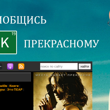
а40к
|
Книги
|
еры
|
Это ПЕАР
|