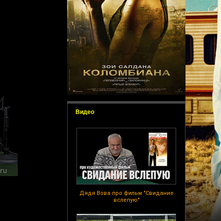
Видео
Дядя Вова про фильм "Свидание
вслепую"