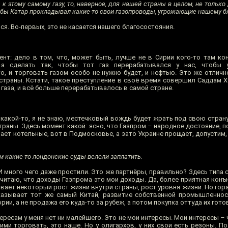
 этому самому газу, то, наверное, для нашей страны в целом, не только 
чтобы Катар прокладывал какие-то свои газопроводы, угрожающие нашему 
я. Во-первых, это не касается нашего благосостояния.
нт: дело в том, что, может быть, лучше не в Сирии кого-то там ко
 а сделать так, чтобы тот газ перерабатывался у нас, чтобы
о, и торговать газом особо не нужно будет, и нефтью. Это же отличн
траны. Кстати, такое преступление в своё время совершил Саддам Хус
 газа, и всё больше перерабатывалось в самой стране.
з какой-то, я не знаю, местечковый вождь будет жрать под свою стран
раны. Здесь момент какой: ясно, что Газпром – народное достояние, по
ает котельные, вот в Подмосковье, а зато Украине прощает, допустим
м какие-то лондонские суды велели заплатить.
И много чего даже простили. Это же партнёры, правильно? Здесь типа 
 считаю, что доходы Газпрома это мои доходы. Да, более приятная конъ
чивает некоторый рост жизни внутри страны, рост уровня жизни. Но го
казывает тот же самый Китай, развитие собственной промышленнос
ии, а не продажа его куда-то за рубеж, а потом покупка оттуда их гото
ересам у меня нет ни малейшего. Это не мои интересы. Мои интересы – ч
ими торговать, это наше. Но у олигархов, у них свои есть резоны. П