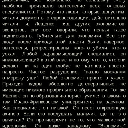
наоборот, произошло вытеснение всех толковых
специалистов. Потому, что люди, которые, допустим,
читали документы о евроассоциации, действительно
читали, я, Лещенко, ряд других экономистов,
экспертов, они все говорили, что нельзя такое
подписывать. Губительно для экономики. Все эти
люди после прихода этой власти были, наверное,
вытеснены, репрессированы, кого-то убили, кто-то
уехал. Любой здравомыслящий специалист, он
инакомыслящий к этой власти потому, что то, что они
делают, ни на один глобус не натянешь просто-
напросто. Чистое разрушение, “назло москалям
отморожу уши”. Любой экономист просто в ужасе.
Приходят кадры, абсолютно дегенеративные, не
имеющие никакого профильного образования. Тот же
Яценюк, он по образованию юрист, учился в каком-то
там Ивано-Франковском университете, на заочном.
Как специалист, он никакой. Он несет откровенную
ахинею. Если его послушать, мальчик, где ты это
вычитал? Он противоречит не то, что марксисткой
идеологии. Он даже западному “Экономикс”