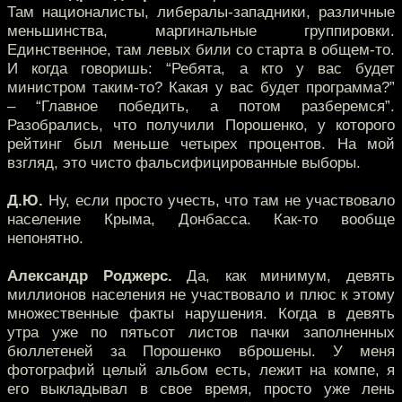
Там националисты, либералы-западники, различные
меньшинства, маргинальные группировки.
Единственное, там левых били со старта в общем-то.
И когда говоришь: “Ребята, а кто у вас будет
министром таким-то? Какая у вас будет программа?”
– “Главное победить, а потом разберемся”.
Разобрались, что получили Порошенко, у которого
рейтинг был меньше четырех процентов. На мой
взгляд, это чисто фальсифицированные выборы.
Д.Ю.
Ну, если просто учесть, что там не участвовало
население Крыма, Донбасса. Как-то вообще
непонятно.
Александр Роджерс.
Да, как минимум, девять
миллионов населения не участвовало и плюс к этому
множественные факты нарушения. Когда в девять
утра уже по пятьсот листов пачки заполненных
бюллетеней за Порошенко вброшены. У меня
фотографий целый альбом есть, лежит на компе, я
его выкладывал в свое время, просто уже лень