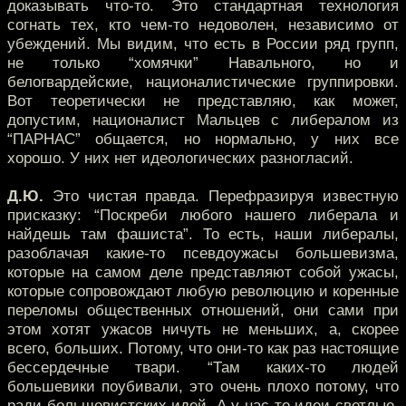
доказывать что-то. Это стандартная технология
согнать тех, кто чем-то недоволен, независимо от
убеждений. Мы видим, что есть в России ряд групп,
не только “хомячки” Навального, но и
белогвардейские, националистические группировки.
Вот теоретически не представляю, как может,
допустим, националист Мальцев с либералом из
“ПАРНАС” общается, но нормально, у них все
хорошо. У них нет идеологических разногласий.
Д.Ю.
Это чистая правда. Перефразируя известную
присказку: “Поскреби любого нашего либерала и
найдешь там фашиста”. То есть, наши либералы,
разоблачая какие-то псевдоужасы большевизма,
которые на самом деле представляют собой ужасы,
которые сопровождают любую революцию и коренные
переломы общественных отношений, они сами при
этом хотят ужасов ничуть не меньших, а, скорее
всего, больших. Потому, что они-то как раз настоящие
бессердечные твари. “Там каких-то людей
большевики поубивали, это очень плохо потому, что
ради большевистских идей. А у нас-то идеи светлые,