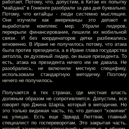
работает. Потому, что, допустим, в Китае их попытку
“майдана” в Гонконге разобрали за два дня буквально.
Потому, что китайцы - люди системно мыслящие.
Они изучили как американцы это делают и
выработали комплекс мер. Убрали лидеров,
перекрыли финансирование, лишили их мобильной
связи. И без координаторов детки разбежались
мгновенно. В Иране не получилось потому, что атака
была против президента, а в Иране глава государства
аятолла, он духовный лидер, он выше президента. То
есть, атака на президента ничего им не давала. Не
разобрались, не включили местную специфику,
использовали стандартную методичку. Поэтому
ничего не получилось.
Получается в тех странах, где местная власть
должным образом не сопротивляется. Допустим, все
говорят про Джина Шарпа, который в методичке. Но
это только видимая часть, то, что делают “хомячки”
на улицах. Есть еще Эдвард Люттвак, главный
специалист по госпереворотам. Это закрытая часть,
которой занимаются спецслужбы, которые, в общем-