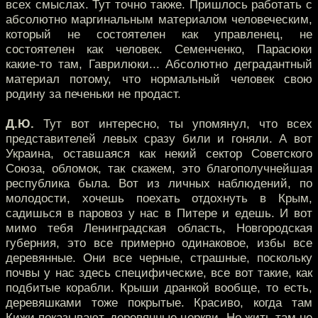
всех смыслах. Тут точно также. Пришлось работать с
абсолютно маргинальным материалом человеческим,
который не состоятелен как управленец, не
состоятелен как человек. Семенченко, Парасюки
какие-то там, Гаврилюки... Абсолютно деградантный
материал потому, что нормальный человек свою
родину за печеньки не продаст.
Д.Ю.
Тут вот интересно, ты упомянул, что всех
представителей левых сразу били и гоняли. А вот
Украина, оставшаяся как некий сектор Советского
Союза, обломок, так скажем, это благополучнейшая
республика была. Вот из личных наблюдений, по
молодости, хочешь поехать отдохнуть в Крым,
садишься в паровоз у нас в Питере и едешь. И вот
мимо тебя Ленинградская область, Новгородская
губерния, это все примерно одинаковое, избы все
деревянные. Они все черные, страшные, поскольку
почвы у нас здесь специфические, все вот такие, как
подбитые корабли. Крыши дранкой вообще, то есть,
деревяшками тоже покрытые. Красиво, когда там
Кижи показывают, деревянные церкви. Но жить там не