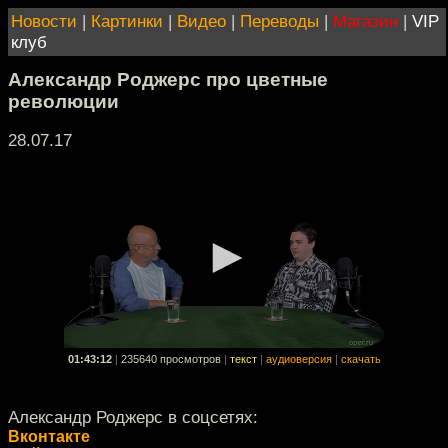
Новости
|
Картинки
|
Видео
|
Переводы
|
Магазин
|
VIP
клуб
Александр Роджерс про цветные
революции
28.07.17
01:43:12
|
235640 просмотров
|
текст
|
аудиоверсия
|
скачать
Александр Роджерс в соцсетях:
Вконтакте