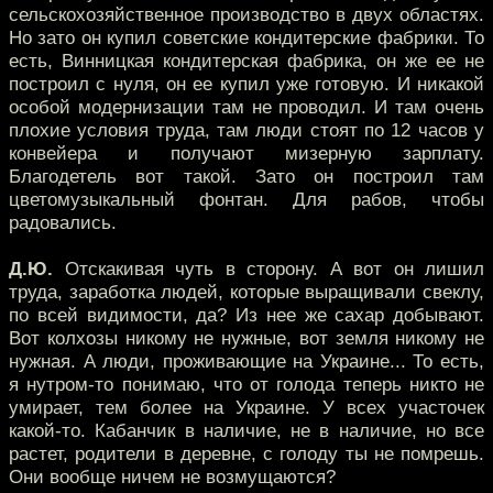
сельскохозяйственное производство в двух областях.
Но зато он купил советские кондитерские фабрики. То
есть, Винницкая кондитерская фабрика, он же ее не
построил с нуля, он ее купил уже готовую. И никакой
особой модернизации там не проводил. И там очень
плохие условия труда, там люди стоят по 12 часов у
конвейера и получают мизерную зарплату.
Благодетель вот такой. Зато он построил там
цветомузыкальный фонтан. Для рабов, чтобы
радовались.
Д.Ю.
Отскакивая чуть в сторону. А вот он лишил
труда, заработка людей, которые выращивали свеклу,
по всей видимости, да? Из нее же сахар добывают.
Вот колхозы никому не нужные, вот земля никому не
нужная. А люди, проживающие на Украине... То есть,
я нутром-то понимаю, что от голода теперь никто не
умирает, тем более на Украине. У всех участочек
какой-то. Кабанчик в наличие, не в наличие, но все
растет, родители в деревне, с голоду ты не помрешь.
Они вообще ничем не возмущаются?