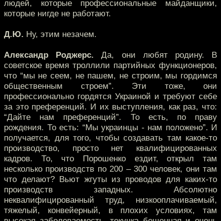
людей, которые профессиональные майданщики,
которые нигде не работают.
Д.Ю.
Ну, этим незачем.
Александр Роджерс.
Да, они любят родину. В
советское время троллили партийных функционеров,
что “мы не сеем, не пашем, не строим, мы гордимся
общественным строем”. Эти тоже, они
профессионально гордятся Украиной и требуют себе
за это преференций. И их выступления, как раз, что:
“Дайте нам преференций”. То есть, по праву
рождения. То есть: “Мы украинцы - нам положено”. И
получается, для того, чтобы создавать там какое-то
производство, просто нет квалифицированных
кадров. То, что Порошенко ездит, открыл там
несколько производств по 200 – 300 человек, они там
что делают? Вьют жгуты из проводов для каких-то
производств западных. Абсолютно
неквалифицированный труд, низкооплачиваемый,
тяжелый, конвейерный, в плохих условиях, там
высокая заболеваемость, текучка бешенная и очень