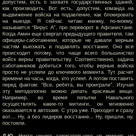
допустим, есть о захвате государственных зданий,
как производить. Вот есть, допустим, команда на
выдвижение войска на подавление, как блокировать
на выезде. Я сейчас читаю книжку, по-моему,
называется “Вирус А”, про переворот в Афганистане.
Когда Амин еще свергал предыдущего правителя, там
офицеры-саботажники, которые не давали верным
частям выезжать и подавлять восстание. Оно все
происходит потому, что чаще всего большинство
войск верны правительству. Соответственно, задача
саботажников добиться того, чтобы верные войска
просто не успели до ключевого момента. Тут расчет
времени на часы, когда, кто успеет. А потом поставить
перед фактом: “Все, ребята, вы проиграли”. Изучая
эту методологию можно делать красивые вещи.
Например, во время попытки Навального
осуществлять какие-то митинги, он мгновенно
оказывается в автозаке. С утра уже. Приходит и сразу
вот.... Ну, а без лидеров восстание... Ну, пришли, ну,
постояли.
Д.Ю.
Никто ничего зажигательного не крикнет, на