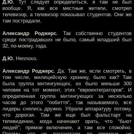
Д.Ю.
Тут следует определиться, я там не был
вообще. Я, как все местные жители, смотрел
телевизор, а телевизор показывал студентов. Они же
там пострадали.
Александр Роджерс.
Так собственно студентов
среди пострадавших не было, самый младший был
32, по-моему, года.
Д.Ю.
Неплохо.
Александр Роджерс.
Да. Там же, если смотреть, в
том числе, милицейскую хронику, было как? Там
была группа митингующих, их было меньше 300
человек на тот момент, этих “евроинтеграторов”. И
определенная группа митингующих за несколько
часов до этого “побиття”, так называемого, все
лидеры снялись дружно. Убрали аппаратуру потому,
что дорогая. Там же еще был фальстарт на
телевидении, когда начинают орать, что “бьют
людей”, прямое включение, а там все спокойно.
Потому, что не рассчитали по времени, не