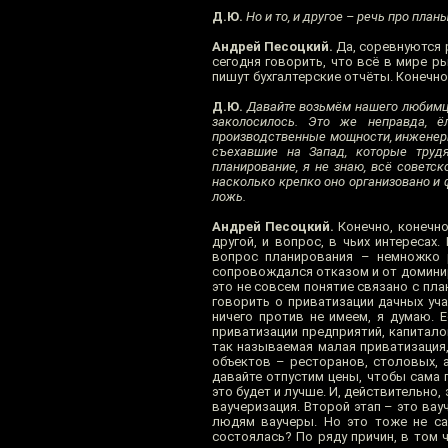
Д.Ю.
Но и то, и другое – речь про планы
Андрей Песоцкий.
Да, соревнуются 
сегодня говорить, что всё в мире р
пишут бухгалтерские отчёты. Конечно, 
Д.Ю.
Давайте возьмём нашего любимца 
заколосилось. Это же неправда, ё
производственные мощности, инженерию
съехавшие на Запад, которые трудя
планирование, я не знаю, всё советск
насколько крепко оно организовано и ф
ложь.
Андрей Песоцкий.
Конечно, конечно.
другой, и вопрос, в чьих интересах
вопрос планирования – немножко р
сопровождался отказом и от доминир
это не совсем понятие связано с пла
говорить о приватизации дачных уча
ничего против не имеем, я думаю. 
приватизации предприятий, капиталов
так называемая малая приватизация
объектов – ресторанов, столовых, а
давайте отпустим цены, чтобы сама 
это будет и лучше. И, действительно,
ваучеризация. Второй этап – это ва
людям ваучеры. Но это тоже не сам
состоялась? По ряду причин, в том 