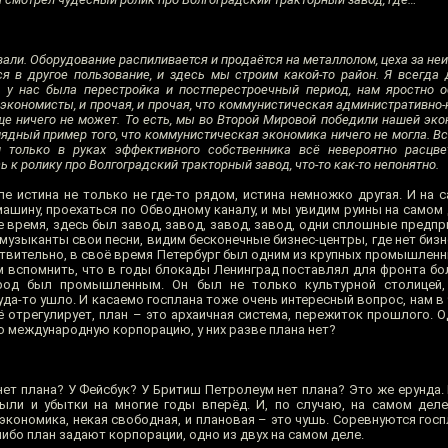
вали. Оборудование распиливается и продаётся на металлолом, цеха за не
ся в другое пользование, и здесь мы строим какой-то район. Я всегда д
ла у нас была перестройка и постперестроечный период, нам яростно 
 экономисты, и прочая, и прочая, что коммунистическая административно
бще ничего не может. То есть, мы во Второй Мировой победили нашей эк
ядный пример того, что коммунистическая экономика ничего не могла. Всё
и только в руках эффективного собственника всё невероятно расцвет
ь к ролику про Волгоградский тракторный завод, что-то как-то непонятно.
е истина не только не где-то рядом, истина немножко другая. И на 
машину, проехаться по Обводному каналу, и мы увидим руины на самом 
время, здесь был завод, завод, завод, завод, одни сплошные предпри
музыканты свои песни, видим бесконечные бизнес-центры, где нет бизн
йствительно, в своё время Петербург был одним из крупных промышленн
м вспомнить, что в годы блокады Ленинград поставлял для фронта б
 город был промышленным. Он был не только культурной столицей
а-то ушло. И касаемо госплана тоже очень интересный вопрос, нам в 
 отрегулирует, план – это архаичная система, пережиток прошлого. О
 международную корпорацию, у них разве плана нет?
нет плана? У Фейсбук? У Бритиш Петролеум нет плана? Это же ерунда.
ыли и убытки на многие годы вперёд. И, по случаю, на самом дел
кономика, некая свободная, и плановая – это чушь. Соревнуются госп
либо план задают корпорации, одно из двух на самом деле.