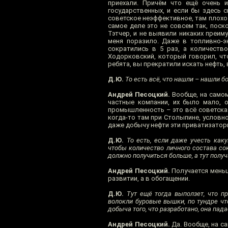
приехали. Причём что ещё очень 
государственных, и если бы здесь 
советское неэффективное, там плохо 
самое деле это не совсем так, пос
Тэтчер, и не выявили никаких преим
меня поразило. Даже в топливно-эн
сократились в 5 раз, а количеств
Ходорковский, который говорил, чт
ребята, вы прекратили искать нефть,
Д.Ю.
То есть всё, что нашли – нашли 
Андрей Песоцкий.
Вообще, на самом
частные компании, их было мало, 
промышленность – это всё советская
когда-то там при Столыпине, условно
даже добычу нефти эти приватизаторы
Д.Ю.
То есть, если даже учесть каку
чтобы количество личного состава со
должно получиться больше, а тут полу
Андрей Песоцкий.
Получается меньш
развитии, а в обогащении.
Д.Ю.
Тут ещё тогда выползет, что п
волокли буровые вышки, по тундре что-
добыча того, что разработано, она пада
Андрей Песоцкий.
Да. Вообще, на с