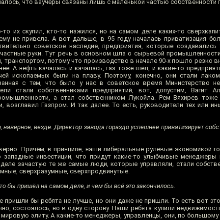
чалось, что ваучеры связаны лишь с маленькой частью собственности 
-то их скупил, кто-то нажился, но на самом деле каких-то сверхкапи
ему не привела. А вот дальше, в 95 году началась приватизация бол
ствительно советское наследие, предприятия, которые создавалис
в частные руки. Тут речь в основном шла о сырьевой промышленности
, транспортом, потому что производство в начале 90-х пошло резко в
е. А нефть качалась и качалась, газ тоже шёл, и какие-то предприят
ей ископаемых были на плаву. Поэтому, конечно, они стали лаком
занная с тем, что было у нас в советское время Министерство не
ели стали собственниками предприятий, вот, допустим, Вагит А
ромышленности, а стал собственником Лукойла. Рем Вяхирев тоже
 возглавил Газпром. И так далее. То есть, руководители тех или ин
, наверное, везде. Директор завода гораздо успешнее приватизирует собс
ерно. Причём, в принципе, наши либеральные рулевые экономикой го
о западные инвестиции, что придут какие-то улыбчивые менеджеры 
 деле зачастую те же самые люди, которые управляли, стали собстве
умные, сверхразумные, сверхпродвинутые.
кто бы пришёл на самом деле, и чем бы всё это закончилось.
е пришли бы ребята не лучше, но они даже не пришли. То есть вот эт
чно, состоялось, но в одну сторону. Наши ребята купили недвижимост
 мировую элиту. А какие-то менеджеры, управленцы, они, по большому 