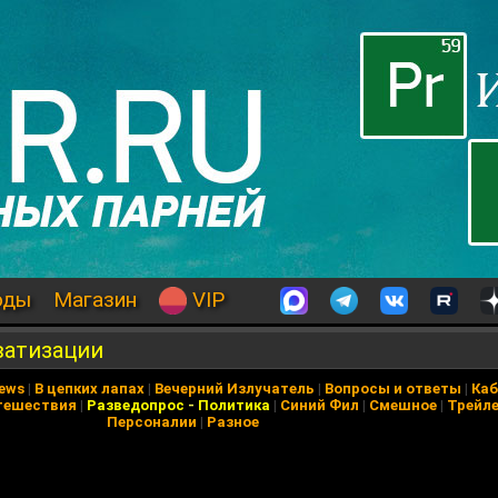
оды
Магазин
VIP
ватизации
News
|
В цепких лапах
|
Вечерний Излучатель
|
Вопросы и ответы
|
Каб
тешествия
|
Разведопрос
-
Политика
|
Синий Фил
|
Смешное
|
Трейл
Персоналии
|
Разное