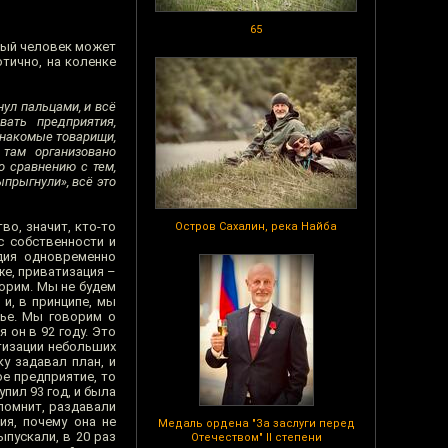
65
пый человек может
тично, на коленке
ул пальцами, и всё
вать предприятия,
знакомые товарищи,
 там организовано
о сравнению с тем,
ыпрыгнули», всё это
во, значит, кто-то
Остров Сахалин, река Найба
с собственности и
дия одновременно
же, приватизация –
ворим. Мы не будем
 и, в принципе, мы
вье. Мы говорим о
 он в 92 году. Это
тизации небольших
ку задавал план, и
ое предприятие, то
пил 93 год, и была
 помнит, раздавали
ия, почему она не
Медаль ордена "За заслуги перед
ыпускали, в 20 раз
Отечеством" II степени