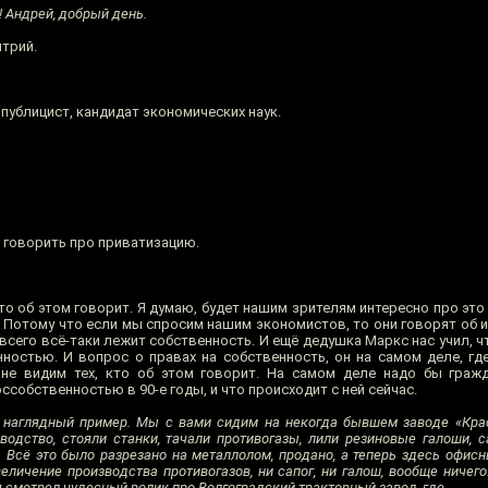
! Андрей, добрый день.
трий.
публицист, кандидат экономических наук.
 говорить про приватизацию.
то об этом говорит. Я думаю, будет нашим зрителям интересно про эт
 Потому что если мы спросим нашим экономистов, то они говорят об и
е всего всё-таки лежит собственность. И ещё дедушка Маркс нас учил, 
ностью. И вопрос о правах на собственность, он на самом деле, где
 не видим тех, кто об этом говорит. На самом деле надо бы граж
ссобственностью в 90-е годы, и что происходит с ней сейчас.
, наглядный пример. Мы с вами сидим на некогда бывшем заводе «Кра
водство, стояли станки, тачали противогазы, лили резиновые галоши, с
. Всё это было разрезано на металлолом, продано, а теперь здесь офисн
величение производства противогазов, ни сапог, ни галош, вообще ничего
 я смотрел чудесный ролик про Волгоградский тракторный завод, где…