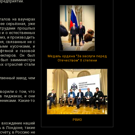
предприятий.
талов на ваучерах
ее серьёзная, уже
ь трудами прошлых
 и о естественных
низ, и производить
ия, связанные не с
ыми кусочками, и
фтяной и газовой
лекперов. Он был
Медаль ордена "За заслуги перед
 был замминистра
Отечеством" II степени
ых отраслей стали
твенный завод, чем
ворили о том, что
в пиджаках, и они
нниками. Какие-то
РВИО
о вхождение нашей
ь в Лондоне, такие
счёту, в Россию не