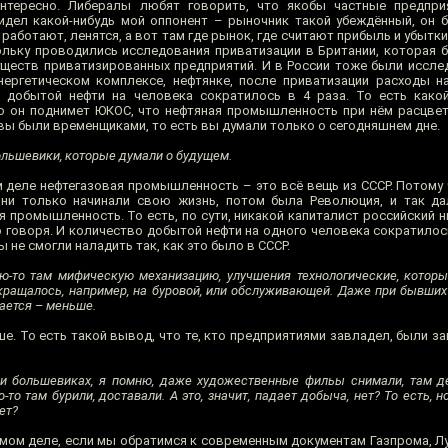
интересно. Либералы любят говорить, что якобы частные предпри
сидел какой-нибудь мой оппонент – рыночник такой убеждённый, он б
работают, ленятся, а вот там где рынок, где считают прибыль и убытки,
кольку проводились исследования приватизации в Британии, которая 
уществ приватизированных предприятий. И в России тоже были исслед
ергетическом комплексе, нефтянке, после приватизации расходы н
о добытой нефти на человека сократилось в 4 раза. То есть како
о он поднимет ЮКОС, что нефтяная промышленность при нём расцветё
 вы были временщиками, то есть вы думали только о сегодняшнем дне.
большевики, которые думали о будущем.
 деле нефтегазовая промышленность – это всё вещь из СССР. Потому 
они только начинали свою жизнь, потом была Революция, и так да
 промышленность. То есть, по сути, никакой капиталист российский н
 говоря. И количество добытой нефти на одного человека сократилось
 не смогли наладить так, как это было в СССР.
ю-то там мифическую механизацию, улучшения технологические, которы
кращалось, например, на буровой, или обслуживающей. Даже при бывши
чается – меньше.
е. То есть такой вывод, что те, кто предприятиями завладел, были з
ри большевиках, я помню, даже художественные фильы снимали, там де
то там бурили, доставали. А это, значит, падает добыча, нет? То есть, н
ет?
амом деле, если мы обратимся к современным документам Газпрома, Лу