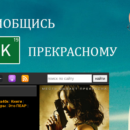
а40к
|
Книги
|
еры
|
Это ПЕАР
|