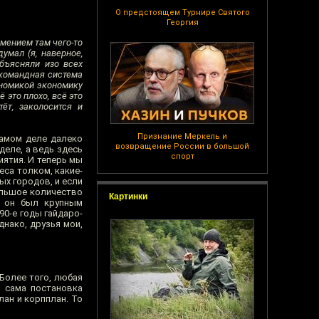
О предстоящем Турнире Святого
Георгия
имением там чего-то
умал (я, наверное,
объясняли изо всех
-командная система
ономикой экономику
 это плохо, всё это
ёт, заколосится и
Признание Меркель и
самом деле далеко
возвращение России в большой
деле, а ведь здесь
спорт
ятия. И теперь мы
еса толком, какие-
ых городов, и если
ольшое количество
Картинки
, он был крупным
90-е годы гайдаро-
днако, друзья мои,
 Более того, любая
е сама постановка
лан и корпплан. То