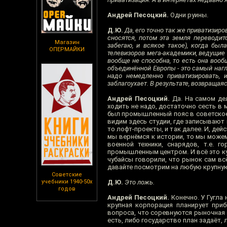
Андрей Песоцкий.
Одни руины.
Д.Ю.
Да, его точно так же приватизиро
сносятся, потом эта земля переводит
Магазин
забегаю, и всякое такое), когда бы
ОПЕРМАЙКИ
телевизоров мега-академики, ведущие
вообще не способна, то есть она воо
объединённой Европы - это самый нагл
надо немедленно приватизировать, 
заблагоухает. В результате, возвращаяс
Андрей Песоцкий.
Да. На самом дел
ходить не надо, достаточно сесть в 
был промышленный пояс в советское 
видим здесь студии, где записывают 
то лофт-проекты, и так далее. И, де
мы вернёмся к истории, то мы може
военной техники, снарядов, т.е.
промышленным центром. И всё это куд
чубайсы говорили, что рынок сам всё
давайте посмотрим на любую крупную
Советские
учебники 1940-50х
Д.Ю.
Это ложь.
годов
Андрей Песоцкий.
Конечно. У Гугла 
крупная корпорация планирует приб
вопроса, что соревнуются рыночная э
есть, либо государство план задаёт, 