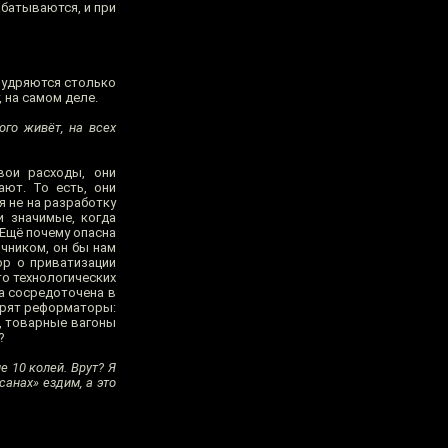
абатываются, и при
умудряются столько
, на самом деле.
ого живёт, на всех
вои расходы, они
ают. То есть, они
я не на разработку
и значимые, когда
 Ещё почему опасна
очником, он бы нам
ор о приватизации
то технологических
а сосредоточена в
ворят реформаторы:
я, товарные вагоны
?
е 10 колей. Врут? Я
анах» ездим, а это