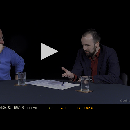
01:24:23
|
156419 просмотров
|
текст
|
аудиоверсия
|
скачать