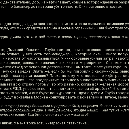
них, действительно, добыча нефти падает, новые месторождения не разр
тоянно балансируют на грани убыточности. Они постоянно в долгах.
ма для передачи, для разговора, но вот эти наши сырьевые компании 
нужды, что у них средства весьма и весьма ограничены. Они бьют тревогу
юдин, думал, что там всё очень и очень хорошо, поскольку страна с эт
е, Дмитрий Юрьевич. Грубо говоря, они постоянно повышают с
ма отдыха, у них есть топ-менеджеры, которые очень много получ
и не хотят от них отказываться. У них основные усилия затрачиваютс
ние жизни, социально-значимые какие-то мероприятия. Они может 
 же это отход от основной деятельности. Там тоже не всё у них хорошо.
очему она вредит. Опять же, если бы мы говорили с каким-нибудь рын
у ещё плоха приватизация? Плоха потому, что постоянно идёт разгов
ая монополия – это предприятие, ставшее монополистом в силу каких-
ывает всю страну, потому что это разумно, когда вся железная дорог
т есть РЖД, у неё есть понятная логистика, зачем её дробить? Что го
сколько частей, и они будут конкурировать друг с другом. Грубо говор
ь, будут вокзалы в Москве конкурировать с вокзалами в Питере, зачем
 не в курсе) между большими городами в США, например, бывает чуть ли н
тером положили не две, а четыре колеи, это две наших – мы тут на «Сапс
ечетах» ездим. Там бы я понял, а так вот – как это?
 никак. У меня тоже есть интересная статистика…