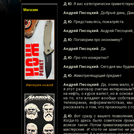
Д.Ю.
Я вас категорически приветствую
Магазин
Андрей Песоцкий.
Добрый день, Дми
Д.Ю.
Представьтесь, пожалуйста.
Андрей Песоцкий.
Андрей Песоцкий, 
Д.Ю.
Поговорим про экономику?
Андрей Песоцкий.
Да.
Д.Ю.
Про что конкретно?
Андрей Песоцкий.
Сегодня мы будем
Д.Ю.
Животрепещущий предмет.
Андрей Песоцкий.
Да, очень мало, к
Империя ножей
я этот разговор считаю интересным?
на нефть, о курсе валют, но в основ
на то, кто владеет вообще собствен
телеэкранах, информагентствах, мы
рассказать о том, что произошло с го
Д.Ю.
Вот сразу, с вашего позволения
Когда-то здесь было советское произ
всякое такое. Потом приватизировали
мастерские. И что-то не заметно ни у
приватизация. А в интернетах недавно