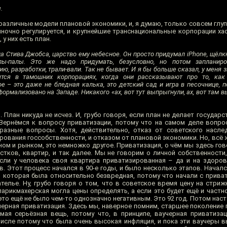
.
различные модели плановой экономики, и, я думаю, только совсем глу
ыночно регулируется, и крупнейшие транснациональные корпорации хао
у них есть план.
Стива Джобса, царство ему небесное. Он просто придумал iPhone, щёлкн
лы-палы. Это же надо придумать, безусловно, но потом запланиро
, разработки, трали-вали. Так не бывает. И я бы больше сказал, у меня 
тся в тамошних корпорациях, когда они рассказывают про то, как
ое – это даже не бледная калька, это детский сад и игра в песочнице, п
ормализовано на Западе. Никакого «ах, вот тут выпрыгнули, ах, вот там в
 План никуда не исчез. И, грубо говоря, если план не делает государст
. Вернёмся к вопросу приватизации, потому что на самом деле вопро
азные вопросы. Хотя, действительно, отказ от советского насле
ования госсобственности, и отказом от плановой экономики. Но, всё 
ном и рынком, это немножко другое. Приватизация, о чём мы здесь го
стков, квартир, и так далее. Мы не говорим о личной собственности,
Если у человека своя квартира приватизированная – да и на здоро
. Этот процесс начался в 90-е годы, и было несколько этапов. Начался
, которая была относительно безвредная, потому что начали с прива
телье. Ну, грубо говоря о том, что в советское время цену на стриж
парикмахерская могла цены определять, а если это будет ещё и частн
 это ещё не было чем-то однозначно негативным. Это 92 год. Потом насту
учерная приватизация. Здесь мы, наверное помним, старшее поколение
ая серьёзная вещь, потому что, в принципе, ваучерная приватизац
числе потому что была очень высокая инфляция, и пока эти ваучеры в