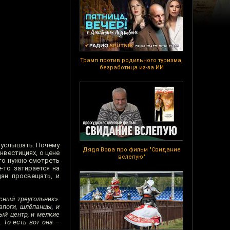
Трамп против родильного туризма,
безработица из-за ИИ
о услышать. Почему
Дядя Вова про фильм "Свидание
нвестициях, о цене
вслепую"
что нужно смотреть
-то затирается на
дан просвещать, и
сный треугольник».
апоги, шлёпанцы, и
ый центр, и мелкие
. То есть вот она –