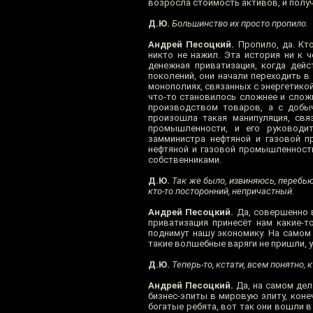
возросла стоимость активов, и полу
Д.Ю.
Большинство их просто пропило.
Андрей Песоцкий.
Пропило, да. Кто
никто не нажил. Эта история ни к ч
денежная приватизация, когда дей
поколений, они начали переходить 
монополиях, связанных с энергетикой
что-то становилось сложнее и сложне
производством товаров, а с добыч
произошла такая манипуляция, свя
промышленности, и его руководит
замминистра нефтяной и газовой п
нефтяной и газовой промышленности,
собственниками.
Д.Ю.
Так же было, извиняюсь, перебью
кто-то посторонний, непричастный.
Андрей Песоцкий.
Да, совершенно в
приватизация принесёт нам какие-т
поднимут нашу экономику. На самом
такие волшебные варяги не пришли, 
Д.Ю.
Теперь-то, кстати, всем понятно, 
Андрей Песоцкий.
Да, на самом дел
бизнес-элиты в мировую элиту, коне
богатые ребята, вот так они вошли в