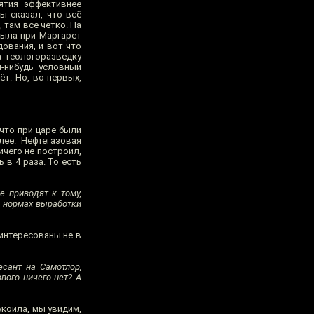
ятия эффективнее
ы сказал, что всё
 там всё чётко. На
была при Маргарет
ования, и вот что
а геологоразведку
й-нибудь условный
т. Но, во-первых,
что при царе были
лее. Нефтегазовая
ичего не построил,
 в 4 раза. То есть
е приводят к тому,
х нормах выработки
аинтересованы не в
сант на Самотлор,
ового ничего нет? А
койла, мы увидим,