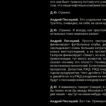
что они бьют тревогу, потому что у 
том, что наши нефтяные компании пос
Д.Ю.
Странно.
Андрей Песоцкий.
Это отдельная те
тратить, очевидно, на себя, на свои 
Д.Ю.
Странно. Я всегда, как простол
остальных тоже немножко капает.
Андрей Песоцкий.
Просто смотрит
финансируют футбольные клубы, до
закладывают очень большие затраты 
новых месторождений, а на прожига
Газпром финансирует «Зенит», но всё
приватизация, тут много аспектов, п
сказал «почему это плохо?». Почем
естественных монополий. Естественн
процессов. Допустим, РЖД. РЖД покр
одном предприятии. Чего дробить? Во
а давайте ка эту РЖД разделим на не
будут с пассажирскими конкурироват
Д.Ю.
Я извиняюсь, говорят (говорят, я
бы понял, если бы между Москвой и Пи
две наших – мы тут на каких-нибудь «Кр
Андрей Песоцкий.
Вот так. Примерно