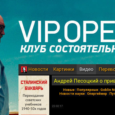
Картинки
Видео
Перев
Новости
Андрей Песоцкий о при
Новые
|
Популярные
|
Goblin 
Новости науки
|
Опергеймер
|
Пу
22.02.17