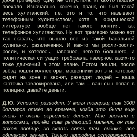
даже гримёршу одну не отпустила. И как-то пошло-
поехало. Изначально, конечно, пранк, он был такой
весь хулиганский, т.е. это и то, что называют
телефонным хулиганством, хотя в юридической
литературе вообще нет такого понятия, как
телефонное хулиганство. Ну вот примерно можно вот
так сказать, что вышло всё из такой банальной
хулиганки, развлечения. И как-то мы росли-росли-
росли, и хотелось, наверное, чего-то большего, и
политическая ситуация требовала, наверное, каких-то
тоже движений в этом плане. Потом пошли, после
звёзд пошли коллекторы, мошенники вот эти, которые
сидят на зоне и звонят, разводят людей – ваша
карточка заблокирована, или там – ваш сын попал в
полицию, давайте деньги.
Д.Ю.
Успешно разводят. У меня товарищ так 3000
долларов отвёз во времена, когда это были ещё
очень и очень серьёзные деньги. Мне звонили с
вопросами, причём там рыдающий мальчик, он так
похож вообще, но сквозь сопли там, видимо, все
одинаково звучат. Только природная осторожность