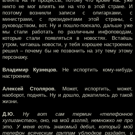
влиять на те процессы, потому что кроме нас уже
никто не мог влиять ни на что в этой стране. И
поэтому возникли записи с олигархами, с
министрами, с президентами этой страны, с
руководством, вот. Ну и пошло-поехало, дальше уже
мы стали работать по различным инфоповодам,
которые стали появляться в новостях. Встаёшь
утром, читаешь новости, у тебя хорошее настроение,
решил – почему бы не позвонить на эту тему этому
персонажу.
Владимир Кузнецов.
Не испортить кому-нибудь
настроение.
Алексей Столяров.
Может, испортить, может,
наоборот, поднять. Ну и дошло, докатились до такой
жизни.
Д.Ю.
Ну вот сам термин «телефонное
хулиганство», оно, на мой взгляд, немножко не про
это. У меня есть знакомый дебил, который мой
телефон всяческим группам ублюдков раздаёт, и