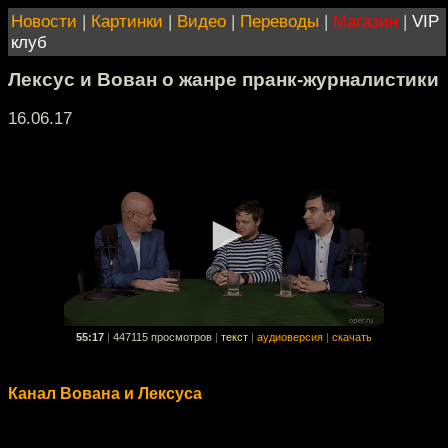
Новости
|
Картинки
|
Видео
|
Переводы
|
Магазин
|
VIP
клуб
Лексус и Вован о жанре пранк-журналистики
16.06.17
55:17
|
447115 просмотров
|
текст
|
аудиоверсия
|
скачать
Канал Вована и Лексуса