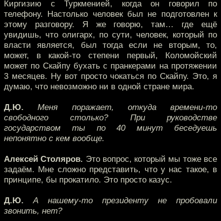
Киргизию с Туркменией, когда он говорил по
телефону. Настолько человек был не подготовлен к
этому разговору. Я же говорю, там… где ещё
увидишь, что олигарх, по сути, человек, который по
власти является, был тогда если не вторым, то,
может, в какой-то степени первый, Коломойский
может по Скайпу бухать с пранкерами на протяжении
3 месяцев. Ну вот просто чокаться по Скайпу. Это, я
думаю, что невозможно ни в одной стране мира.
Д.Ю.
Меня поражает, откуда времени-то
свободного столько? При руководстве
государством ты по 40 минут беседуешь
непонятно с кем вообще.
Алексей Столяров.
Это вопрос, который мы тоже все
задаём. Мне сложно представить, что у нас такое, в
принципе, бы прокатило. Это просто казус.
Д.Ю.
А нашему-то президенту не пробовали
звонить, нет?