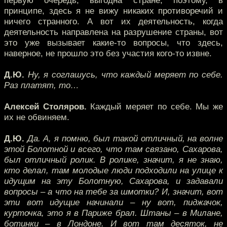
первую очередь, выгодна стране, поэтому, в
принципе, здесь я не вижу никаких противоречий и
ничего странного. А вот их деятельность, когда
деятельность направлена на разрушение страны, вот
это уже вызывает какие-то вопросы, что здесь,
наверное, не прошло это без участия кого-то извне.
Д.Ю.
Ну, я соглашусь, что каждый меряет по себе.
Раз платят, то…
Алексей Столяров.
Каждый меряет по себе. Мы же
их не обвиняем.
Д.Ю.
Да. А, я помню, был такой отличный, на волне
этой Болотной и всего, что там связано, Сахарова,
был отличный ролик. В ролике, значит, я не знаю,
кто делал, там молодые люди подходили на улице к
идущим на эту Болотную, Сахарова, и задавали
вопросы – а что на тебе за шмотки? И, значит, вот
эти вот идущие начинали – ну вот, пиджачок,
курточка, это я в Париже брал. Штаны – в Милане,
ботинки – в Лондоне. И вот там десяток, не