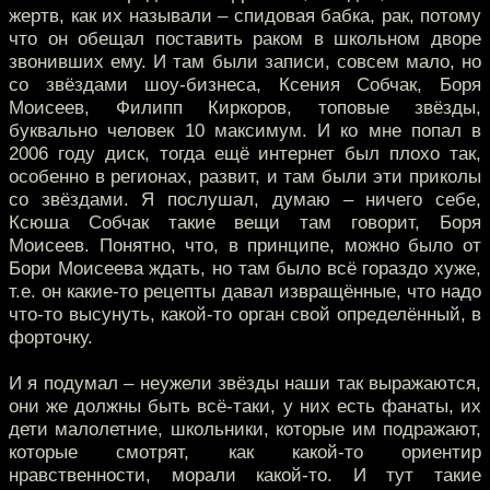
жертв, как их называли – спидовая бабка, рак, потому
что он обещал поставить раком в школьном дворе
звонивших ему. И там были записи, совсем мало, но
со звёздами шоу-бизнеса, Ксения Собчак, Боря
Моисеев, Филипп Киркоров, топовые звёзды,
буквально человек 10 максимум. И ко мне попал в
2006 году диск, тогда ещё интернет был плохо так,
особенно в регионах, развит, и там были эти приколы
со звёздами. Я послушал, думаю – ничего себе,
Ксюша Собчак такие вещи там говорит, Боря
Моисеев. Понятно, что, в принципе, можно было от
Бори Моисеева ждать, но там было всё гораздо хуже,
т.е. он какие-то рецепты давал извращённые, что надо
что-то высунуть, какой-то орган свой определённый, в
форточку.
И я подумал – неужели звёзды наши так выражаются,
они же должны быть всё-таки, у них есть фанаты, их
дети малолетние, школьники, которые им подражают,
которые смотрят, как какой-то ориентир
нравственности, морали какой-то. И тут такие