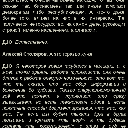
абсолютно. Что если мы глянем на США, то там тоже,
скажем так, бизнесмены так или иначе помогают
демократам либо республиканцам. А кто-то даже,
более того, влияет на них в их интересах. Т.е.
получается не государство, на самом деле, руководит
страной, именно населением, а олигархи.
Д.Ю.
Естественно.
Алексей Столяров.
А это гораздо хуже.
Д.Ю.
Я некоторое время трудился в милиции, и, с
моей точки зрения, работа журналиста, она очень
близка к работе оперуполномоченного, это вот то,
что ты сказал, что это сбор информации и
донесение до публики. Только оперуполномоченный
всё это прячет, а журналист это сразу
вываливает, но есть технология сбора и есть
понятные способы документирования, что это, как
это. Т.е. если мы будем тыкать друг в друга
пальцами и кричать «ты вор!», а ты будешь
кричать «ты коррупционер!», с этим в суд не