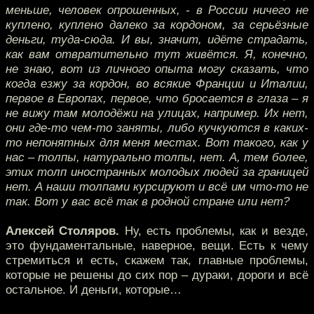
меньше, человек опрошенных, - в России ничего не
куплено, куплено далеко за кордоном, за серьёзные
деньги, туда-сюда. И вы, значит, идёте страдать,
как вам отвратительно тут живётся. Я, конечно,
не знаю, вот из личного опыта могу сказать, что
когда езжу за кордон, во всякие Франции и Италии,
первое в Европах, первое, что бросается в глаза – я
не вижу там молодёжи на улицах, например. Их нет,
они где-то чем-то заняты, либо кучкуются в каких-
то непонятных для меня местах. Вот такого, как у
нас – толпы, натурально толпы, нет. А, тем более,
этих толп иностранных молодых людей за границей
нет. А наши толпами курсируют и всё им что-то не
так. Вот у вас всё так в родной стране или нет?
Алексей Столяров.
Ну, есть проблемы, как и везде,
это фундаментальные, наверное, вещи. Есть к чему
стремиться и есть, скажем так, главные проблемы,
которые не решены до сих пор – дураки, дороги и всё
остальное. И деньги, которые…