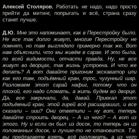
Алексей Столяров.
Работать не надо, надо просто
прийти да митинг, попрыгать и всё, страна сразу
станет лучше.
Д.Ю.
Мне это напоминает, как в Перестройку было.
Не все так долго живут, многие Перестройку не
помнят, но там выглядело примерно так же. Вот
нам объяснили, что мы живём в сарае. И это была,
по всей видимости, отчасти правда. Ну, не все
живут во дворцах, так жизнь устроена. И что же
делать? А вот давайте пригоним экскаватор или
как его там, подъёмный кран, трос, чугунный шар.
Разломаем этот сарай нафиг, потому что он
плохой, его надо сломать, а жить будем во дворце.
Да, все закричали, да, давай. Приехал этот
подъёмный кран, этой гирей всё расшарашил, и все
сказали – иии? Они ответили – ну вот, теперь
давайте строить дворец. – А из чего? – А вот из
этого. Ну и если он был из досок, то теперь он из
поломанных досок, и лучше-то не становится. Т.е.
вы предлагаете взять, всё разломать, а из чего