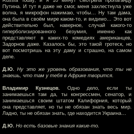
Russia Today, и я 10 минут смотрела пропаганду
Путина. И тут я даже не смог, меня захлестнула уже
волна, я микрофон нажимаю, чтобы… Ну там дама,
она была в своём мире каком-то, и видимо… Это вот
действительно был, наверное, случай какого-то
гиперболизированного безумия, именно как
представляют в каких-то комедиях американцев,
Задорнов даже. Казалось бы, это такой гротеск, но
вот посмотришь на эту даму и страшно, на самом
деле.
Д.Ю.
Ну это же уровень образования, что ты не
знаешь, что там у тебя в Африке творится.
Владимир Кузнецов.
Одно дело, если ты
занимаешься там да, ты конгрессмен, сенатор, и
занимаешься своим штатом Калифорния, который
она представляет, но ты не обязан знать весь мир.
Ладно, ты не обязан знать, где находится Украина…
Д.Ю.
Но есть базовые знания какие-то.