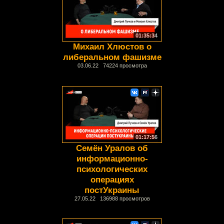
01:35:34
Михаил Хлюстов о
либеральном фашизме
03.06.22 74224 просмотра
01:17:56
Семён Уралов об
информационно-
психологических
операциях
постУкраины
27.05.22 136988 просмотров