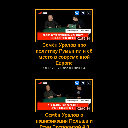
01:51:56
Семён Уралов про
политику Румынии и её
место в современной
Европе
05.12.22 212953 просмотра
02:00:50
Семён Уралов о
нацификации Польши и
Речи Посполитой 4.0