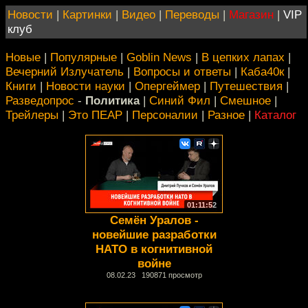
Новости
|
Картинки
|
Видео
|
Переводы
|
Магазин
|
VIP
клуб
Новые
|
Популярные
|
Goblin News
|
В цепких лапах
|
Вечерний Излучатель
|
Вопросы и ответы
|
Каба40к
|
Книги
|
Новости науки
|
Опергеймер
|
Путешествия
|
Разведопрос
-
Политика
|
Синий Фил
|
Смешное
|
Трейлеры
|
Это ПЕАР
|
Персоналии
|
Разное
|
Каталог
01:11:52
Семён Уралов -
новейшие разработки
НАТО в когнитивной
войне
08.02.23 190871 просмотр