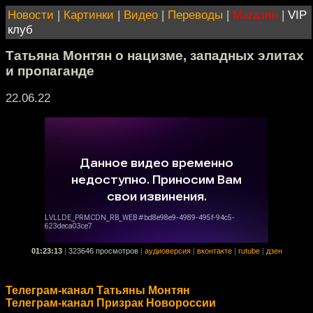
Новости
|
Картинки
|
Видео
|
Переводы
|
Магазин
|
VIP
клуб
Татьяна Монтян о нацизме, западных элитах
и пропаганде
22.06.22
01:23:13
|
323646 просмотров
|
аудиоверсия
|
вконтакте
|
rutube
|
дзен
Телеграм-канал Татьяны Монтян
Телеграм-канал Призрак Новороссии