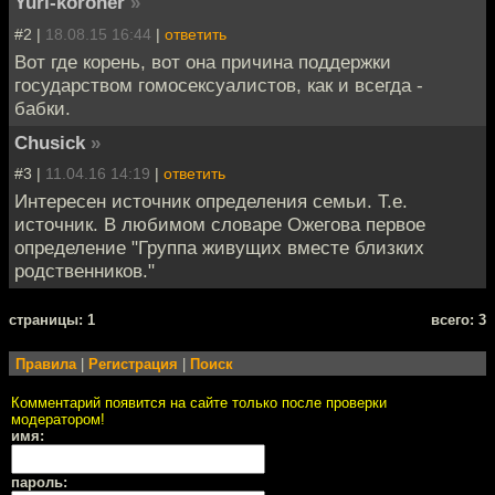
Yuri-koroner
»
#2 |
18.08.15 16:44
|
ответить
Вот где корень, вот она причина поддержки
государством гомосексуалистов, как и всегда -
бабки.
Chusick
»
#3 |
11.04.16 14:19
|
ответить
Интересен источник определения семьи. Т.е.
источник. В любимом словаре Ожегова первое
определение "Группа живущих вместе близких
родственников."
cтраницы: 1
всего: 3
Правила
|
Регистрация
|
Поиск
Комментарий появится на сайте только после проверки
модератором!
имя:
пароль: