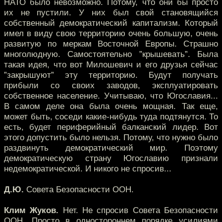
НАТО было невозможно. Потому, что они бы просто
их не пустили. У них был свой становящийся
собственный демократический капитализм. Который
имел в виду свою территорию очень большую, очень
развитую по меркам Восточной Европы. Страшно
многолюдную. Самостоятельно ”крышевать”. Была
такая идея, что вот Милошевич и его друзья сейчас
”закрышуют” эту территорию. Будут получать
прибыли со своих заводов, эксплуатировать
собственное население. Учитываю, что Югославия...
В самом деле она была очень мощная. Так еще,
может быть, соседи какие-нибудь туда подтянутся. То
есть, будет периферийный балканский лидер. Вот
этого допустить было нельзя. Потому, что нужно было
раздвинуть демократический мир. Поэтому
демократическую страну Югославию признали
недемократической. И никого не спросив...
Д.Ю.
Совета Безопасности ООН.
Клим Жуков.
Нет. Не спросив Совета Безопасности
ООН. Просто в одностороннем порядке усилиями