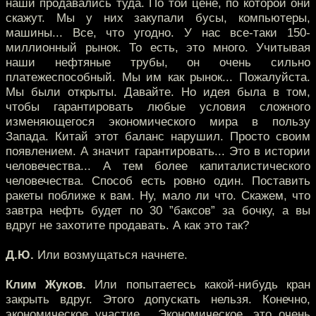
наши продавались туда. По той цене, по которой они
скажут. Мы у них закупали бусы, компьютеры,
машины... Все, что угодно. У нас все-таки 150-
миллионный рынок. То есть, это много. Учитывая
наши нефтяные трубы, он очень сильно
платежеспособный. Мы им как рынок... Пожалуйста.
Мы были открыты. Давайте. Но идея была в том,
чтобы гарантировать любые условия сложного
изменяющегося экономического мира в пользу
Запада. Китай этот баланс нарушил. Просто своим
появлением. А значит гарантировать... Это в истории
человечества... А тем более капиталистического
человечества. Способ есть ровно один. Поставить
ракеты поближе к вам. Ну, мало ли что. Скажем, что
завтра нефть будет по 30 ”баксов” за бочку, а вы
вдруг не захотите продавать. А как это так?
Д.Ю.
Или возмущаться начнете.
Клим Жуков.
Или попытаетесь какой-нибудь кран
закрыть вдруг. Этого допускать нельзя. Конечно,
экономическое участие... Экономическое, это очень