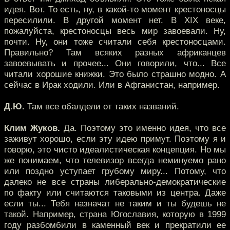
идея. Вот. То есть, ну, в какой-то момент крестоносцы
пересилили. В другой момент нет. В XIX веке,
пожалуйста, крестоносцы весь мир завоевали. Ну,
почти. Ну, они тоже считали себя крестоносцами.
Правильно? Там всяких разных африканцев
завоевывать и прочее... Они говорили, что... Все
читали хорошие книжки. Это было страшно модно. А
сейчас в Ирак ходили. Или в Афганистан, например.
Д.Ю.
Там все обалдели от таких названий.
Клим Жуков.
Да. Поэтому это именно идея, что все
заживут хорошо, если эту идею примут. Поэтому я и
говорю, это чисто идеалистическая концепция. Но мы
же понимаем, что телевизор всегда неминуемо рано
или поздно уступает грубому миру... Потому, что
далеко не все страны либерально-демократические
по факту или считаются таковыми из центра. Даже
если ты... Тебя назначат не таким и ты будешь не
такой. Например, страна Югославия, которую в 1999
году разбомбили в каменный век и прекратили ее