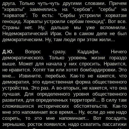
друга. Только чуть-чуть другими словами. Причем
”хорваты” заменялись на ”сербов”, ”сербы” на
”хорватов”. То есть: ”Сербы устроили хорватам
геноцид. Хорваты устроили сербам геноцид”. Вот все.
Страны нет. Ну, дальше мы уже вспомнили.
Недемократический Ирак. Он в самом деле не был
демократическим. Ну, там люди при этом жили...
Д.Ю.
Вопрос сразу. Каддафи. Ничего
демократического. Только уровень жизни гораздо
выше. Может для начала у них спросить. Нравится,
не нравится. Хотят так или хотят бомбардировки. Это
мне... Извините, перебью. Как-то не кажется, что
демократия, это единственная форма общественного
устройства. Это раз. А во-вторых, не кажется, что она
лучшая. Для определенного уровня общественного
развития, для определенных территорий... В силу там
сложившихся исторических обстоятельств. Как-то
мне это напоминает все время... Ну, если до нее надо
созреть, то это мне напоминает... Вот посадить
зернышко, росток появился, надо схватить пассатижи