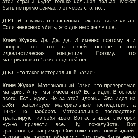
этой страны будет только большая польза. Может
быть не прямо сейчас, лет через сто, но...
Д.Ю.
Я в каких-то священных текстах такое читал.
Если неверного убить, это для него же лучше.
Клим Жуков.
Да. Да, да. И именно поэтому я и
говорю, что это в своей основе строго
идеалистическая концепция. Потому, что
материального базиса под ней нет.
Д.Ю.
Что такое материальный базис?
Клим Жуков.
Материальный базис, это проверяемая
материя. А тут мы имеем что? Есть идея. В основе
всего. Есть идея. Но за этой идеей... Эта идея из
себя транслируем материальные последствия, а
никак не наоборот. Материальные последствия
транслируют из себя идею. Вот есть идея, к которой
нужно привести все. Ну, пожалуйста. Вот
крестоносцы, например. Они тоже шли с некой идеей.
В ответ им джихад объявили. Это тоже была некая