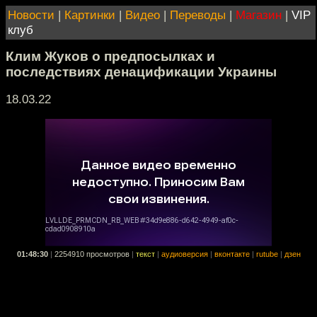
Новости
|
Картинки
|
Видео
|
Переводы
|
Магазин
|
VIP
клуб
Клим Жуков о предпосылках и
последствиях денацификации Украины
18.03.22
01:48:30
|
2254910 просмотров
|
текст
|
аудиоверсия
|
вконтакте
|
rutube
|
дзен