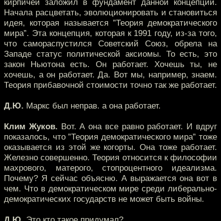
кирпичей заложил в фундамент данной концепции.
Начала расцветать, эволюционировать и становиться
идея, которая называется ”Теория демократического
мира”. Эта концепция, которая к 1991 году, из-за того,
что самораспустился Советский Союз, обрела на
Западе статус политической аксиомы. То есть, это
закон Ньютона есть. Он работает. Хочешь ты, не
хочешь, а он работает. Да. Вот мы, например, знаем.
Теория прибавочной стоимости точно так же работает.
Д.Ю.
Маркс был неправ. а она работает.
Клим Жуков.
Вот. А она все равно работает. И вдруг
показалось, что ”Теория демократического мира” тоже
оказывается из этой же когорты. Она тоже работает.
Железно совершенно. Теория относится к философии
махрового, матерого, стопроцентного идеализма.
Почему? Я сейчас объясню. А выражается она вот в
чем. Что в демократическом мире среди либерально-
демократических государств не может быть войны.
Д.Ю.
Это кто такое придумал?