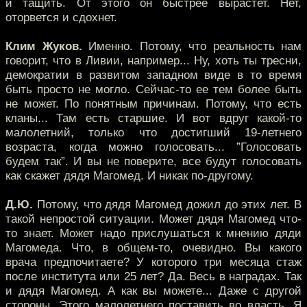
и тащить. От этого он быстрее вырастет. Нет,
оторвется и сдохнет.
Клим Жуков.
Именно. Потому, что реальность нам
говорит, что в Ливии, например... Ну, хоть ты тресни,
демократии в развитом западном виде в то время
быть просто не могло. Сейчас-то ее тем более быть
не может. По понятным причинам. Потому, что есть
кланы... Там есть старшие. И вот вдруг какой-то
малолетний, только что достигший 19-летнего
возраста, когда можно голосовать... ”Голосовать
будем так”. И вы не поверите, все будут голосовать
как скажет дядя Магомед. И никак по-другому.
Д.Ю.
Потому, что дядя Магомед дожил до этих лет. В
такой непростой ситуации. Может дядя Магомед что-
то знает. Может надо прислушаться к мнению дяди
Магомеда. Что, в общем-то, очевидно. Вы какого
врача предпочитаете? У которого три месяца стаж
после института или 25 лет? Да. Весь в наградах. Так
и дядя Магомед. А как вы можете... Даже с другой
стороны. Этого малолетнего поставить во власть. Я