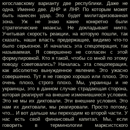
югославскому варианту две республики. Даже не
одна. Именно две. ДНР и ЛНР. По которым может
быть нанесен удар. Это будет милитаризованная
зона. Уж не знаю какие конкретно были
стратегические нюансы. Не докладывает никто.
Учитывая скорость реакции, на которую пошли, так
сказать, наши власть предержащие, видимо что-то
было серьезное. И началась эта спецоперация, так
называемая. Я совершенно не согласен с этой
формулировкой. Кто я такой, чтобы со мной по этому
поводу советовались? Началась эта спецоперация,
как абсолютно вынужденное явление. Это ужасно
совершенно. Тут я не говорю хорошо или плохо. Это
очень плохо, строго плохо. Мы, украинцы и не
украинцы, это в данном случае страдающая сторона,
которая реагирует на внешне изменившиеся условия.
Это не мы их диктовали. Эти внешние условия. Это
нам их диктовали, мы реагировали. Просто потому,
что... И вот дальше мы переходим ко второй части. У
нас есть свой финансовый капитал. Мы, если
говорить в терминологии марксистского