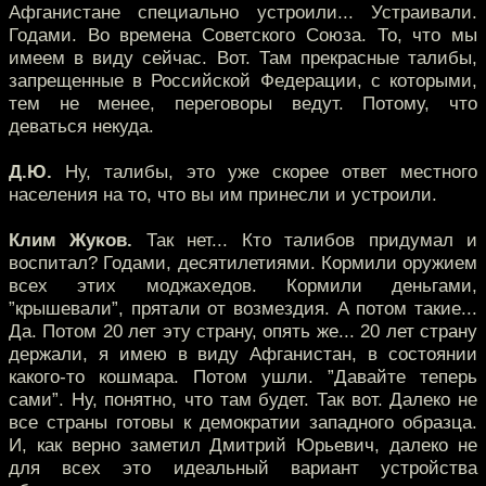
Афганистане специально устроили... Устраивали.
Годами. Во времена Советского Союза. То, что мы
имеем в виду сейчас. Вот. Там прекрасные талибы,
запрещенные в Российской Федерации, с которыми,
тем не менее, переговоры ведут. Потому, что
деваться некуда.
Д.Ю.
Ну, талибы, это уже скорее ответ местного
населения на то, что вы им принесли и устроили.
Клим Жуков.
Так нет... Кто талибов придумал и
воспитал? Годами, десятилетиями. Кормили оружием
всех этих моджахедов. Кормили деньгами,
”крышевали”, прятали от возмездия. А потом такие...
Да. Потом 20 лет эту страну, опять же... 20 лет страну
держали, я имею в виду Афганистан, в состоянии
какого-то кошмара. Потом ушли. ”Давайте теперь
сами”. Ну, понятно, что там будет. Так вот. Далеко не
все страны готовы к демократии западного образца.
И, как верно заметил Дмитрий Юрьевич, далеко не
для всех это идеальный вариант устройства