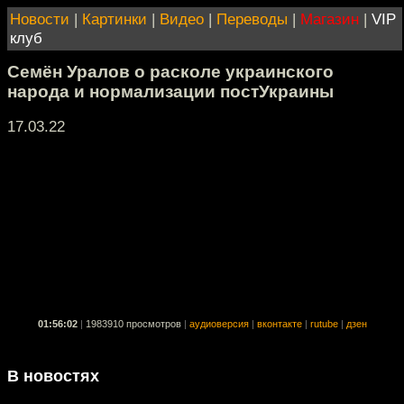
Новости
|
Картинки
|
Видео
|
Переводы
|
Магазин
|
VIP
клуб
Семён Уралов о расколе украинского
народа и нормализации постУкраины
17.03.22
01:56:02
|
1983910 просмотров
|
аудиоверсия
|
вконтакте
|
rutube
|
дзен
В новостях