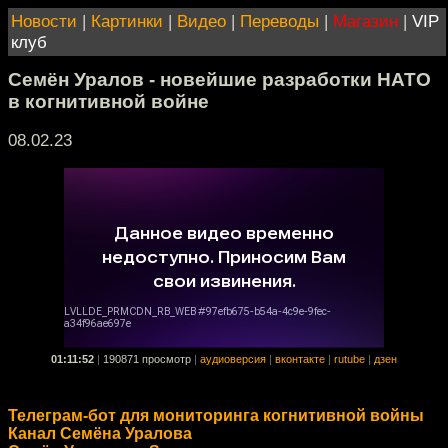
Новости
|
Картинки
|
Видео
|
Переводы
|
Магазин
|
VIP
клуб
Семён Уралов - новейшие разработки НАТО
в когнитивной войне
08.02.23
01:11:52
|
190871 просмотр
|
аудиоверсия
|
вконтакте
|
rutube
|
дзен
Телеграм-бот для мониторинга когнитивной войны
Канал Семёна Уралова