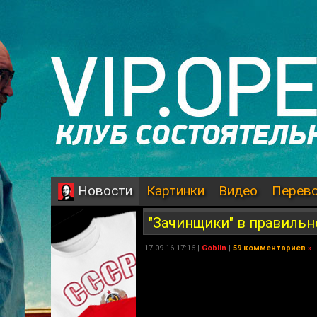
Картинки
Видео
Перев
Новости
"Зачинщики" в правильн
17.09.16 17:16 |
Goblin
|
59 комментариев
»