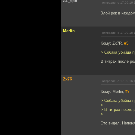
AL_spb
отправлено 17.09.16 
Злой рок в каждом
Merlin
отправлено 17.09.16 
Кому: Zx7R,
#5
> Собака убийца 
В титрах после ро
Zx7R
отправлено 17.09.16 
Кому: Merlin,
#7
> Собака убийца 
>
> В титрах после 
>
Это видел. Непоня