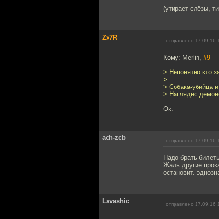
(утирает слёзы, ти
Zx7R
отправлено 17.09.16 
Кому: Merlin,
#9
> Непонятно кто з
>
> Собака-убийца и 
> Наглядно демонс
Ок.
ach-zcb
отправлено 17.09.16 
Надо брать билет
Жаль другие прока
остановит, однозн
Lavashic
отправлено 17.09.16 