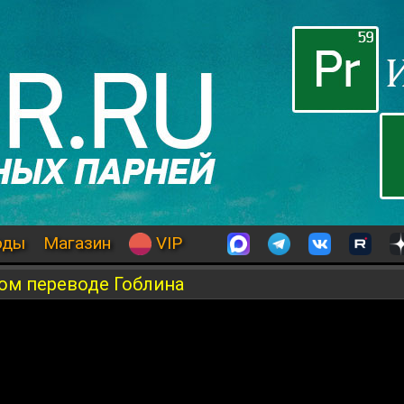
оды
Магазин
VIP
ом переводе Гоблина