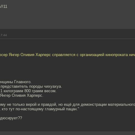
!11
17:44
сер Янгер Оливия Харперс справляется с организацией кинопроката нич
нщины Главного.
представитель породы чихуахуа.
 1 килограмм 800 грамм весом.
 Янгер Оливия Харперс.
ому не только верой и правдой, но ещё для демонстрации материального
, кто тут по-настоящему гламурный пацан."
одюсирует??