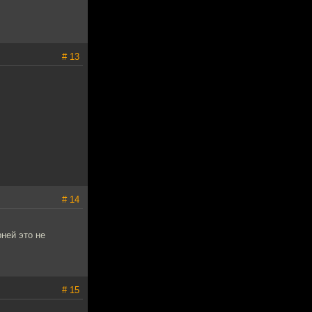
# 13
# 14
ней это не
# 15