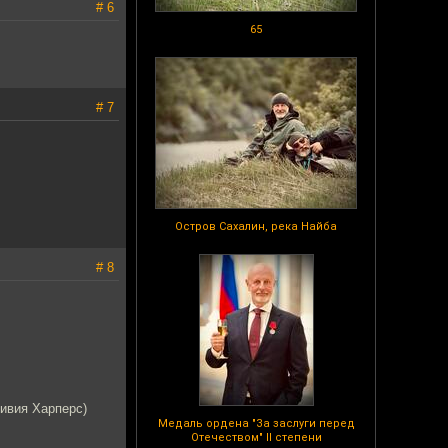
# 6
65
# 7
Остров Сахалин, река Найба
# 8
ливия Харперс)
Медаль ордена "За заслуги перед
Отечеством" II степени