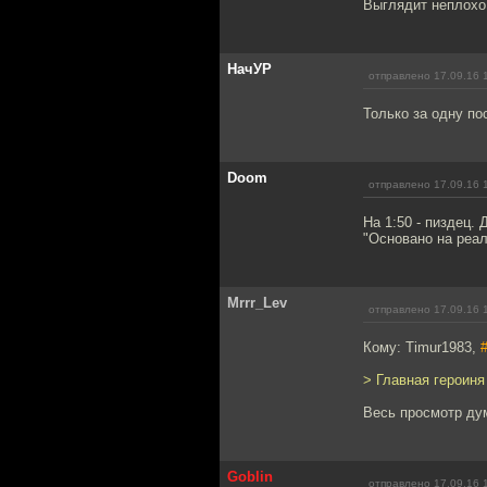
Выглядит неплохо
НачУР
отправлено 17.09.16 
Только за одну по
Doom
отправлено 17.09.16 
На 1:50 - пиздец. 
"Основано на реал
Mrrr_Lev
отправлено 17.09.16 
Кому: Timur1983,
> Главная героиня
Весь просмотр ду
Goblin
отправлено 17.09.16 