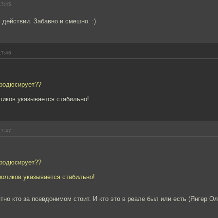
17:45
 действии. Забавно и смешно. :)
17:46
продюсирует??
ликов указывается стабильно!
17:47
продюсирует??
роликов указывается стабильно!
тно кто за псевдонимом стоит. И кто это в реале был или есть (Янгер О