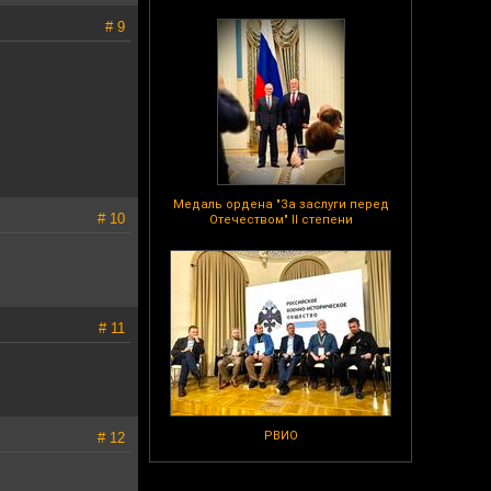
# 9
Медаль ордена "За заслуги перед
# 10
Отечеством" II степени
# 11
РВИО
# 12