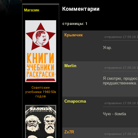
Комментарии
Магазин
cтраницы: 1
Крымчик
отправлено 17.09.16 
Угар.
Merlin
отправлено 17.09.16 
Я смотрю, продюсе
предшественника.
Советские
учебники 1940-50х
годов
Cmapocma
отправлено 17.09.16 
Чую - бомба
Zx7R
отправлено 17.09.16 