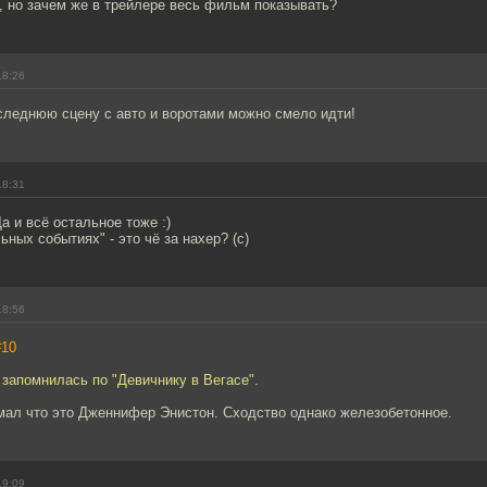
, но зачем же в трейлере весь фильм показывать?
18:26
следнюю сцену с авто и воротами можно смело идти!
18:31
Да и всё остальное тоже :)
ьных событиях" - это чё за нахер? (с)
18:56
#10
 запомнилась по "Девичнику в Вегасе".
мал что это Дженнифер Энистон. Сходство однако железобетонное.
19:09