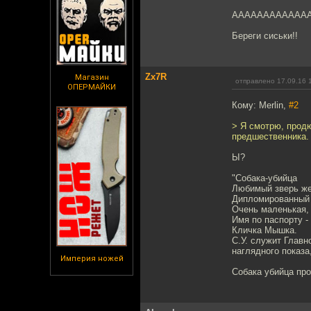
ААААААААААААА!
Береги сиськи!!
Zx7R
Магазин
отправлено 17.09.16 
ОПЕРМАЙКИ
Кому: Merlin,
#2
> Я смотрю, продю
предшественника.
Ы?
"Собака-убийца
Любимый зверь же
Дипломированный 
Очень маленькая,
Имя по паспорту -
Кличка Мышка.
С.У. служит Главн
наглядного показа
Империя ножей
Собака убийца пр