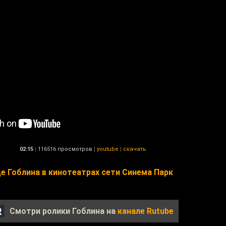
02:15
|
116516 просмотров
|
youtube
|
скачать
е Гоблина в кинотеатрах сети Синема Парк
Смотри ролики Гоблина на
канале Rutube