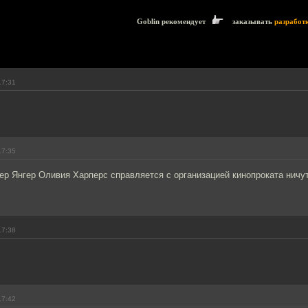
Goblin рекомендует
заказывать
разработ
17:31
17:35
р Янгер Оливия Харперс справляется с организацией кинопроката ничу
17:38
17:42