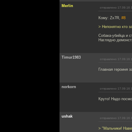
Merlin
отправлено 17.09.16 
Кому: Zx7R,
#8
> Непонятно кто з
Собака-убийца и с
Наглядно демонстр
Timur1983
отправлено 17.09.16 
Главная героиня з
norkorn
отправлено 17.09.16 
Круто! Надо посмо
ushak
отправлено 17.09.16 
> "Мальчики! Наве