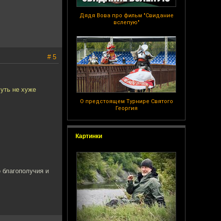
Дядя Вова про фильм "Свидание
вслепую"
# 5
уть не хуже
О предстоящем Турнире Святого
Георгия
Картинки
 благополучия и