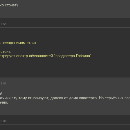
хо стонет)
17:55
а псевдонимом стоит.
стоит.
трирует спектр обязанностей "продюсера Гоблина".
18:03
ы!
тчики эту тему игнорируют, далеко от дома кинотеатр. Но серьёзных пар
ачно.
18:06