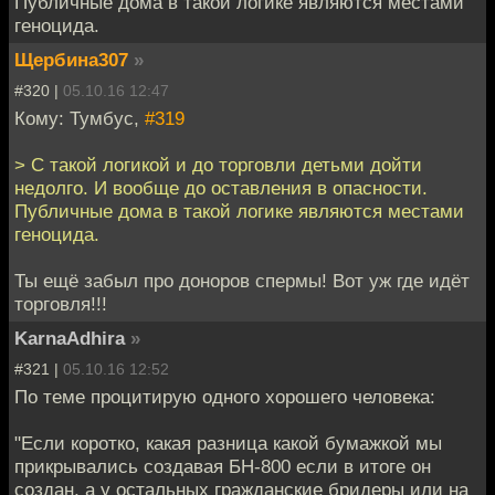
Публичные дома в такой логике являются местами
геноцида.
Щербина307
»
#320 |
05.10.16 12:47
Кому: Тумбус,
#319
> С такой логикой и до торговли детьми дойти
недолго. И вообще до оставления в опасности.
Публичные дома в такой логике являются местами
геноцида.
Ты ещё забыл про доноров спермы! Вот уж где идёт
торговля!!!
KarnaAdhira
»
#321 |
05.10.16 12:52
По теме процитирую одного хорошего человека:
"Если коротко, какая разница какой бумажкой мы
прикрывались создавая БН-800 если в итоге он
создан, а у остальных гражданские бридеры или на