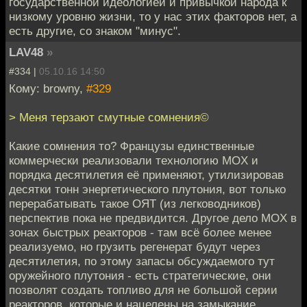
государственной идеологией и привычкой народа к
низкому уровню жизни, то у нас этих факторов нет, а
есть другие, со знаком "минус".
LAV48
»
#334 |
05.10.16 14:50
Кому: browny,
#329
> Меня терзают смутные сомнения©
Какие сомнения то? Французы единственные
коммерчески реализовали технологию MOX и
порядка десятилетия её применяют, утилизировав
десятки тонн энергетического плутония, вот только
перерабатывать такое ОЯТ (из легководников)
перспектив пока не предвидится. Другое дело MOX в
зонах быстрых реакторов - там всё более менее
реализуемо, но грузить регенерат будут через
десятилетия, по этому запасы обсуждаемого тут
оружейного плутония - есть стратегические, они
позволят создать топливо для не большой серии
реакторов, которые и нацелены на замыкание