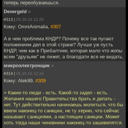
теперь переобуваешься.
Devergeld
»
#313 |
05.10.16 12:20
Кому: OmniAnimalia,
#307
А в чем проблема КНДР? Почему все так пугают
положением дел в этой стране? Лучше уж пусть
КНДР, чем как в Прибалтике, которая мало что жопы
всем "друзьям" не лижет, а благодати все не видать.
микроэлектронщик
»
#314 |
05.10.16 12:24
Кому: Alek89,
#309
> Какие-то люди - есть. Какой-то задел - есть.
Желания нашего Правительства брать и делать -
нет. Тут действительно начинаешь молиться, что бы
ввели наконец-то санкции, не ту херню, что сейчас
называют санкциями, а настоящие санкции. Может
хоть тогда наши чиновники наконец-то зашевелятся.