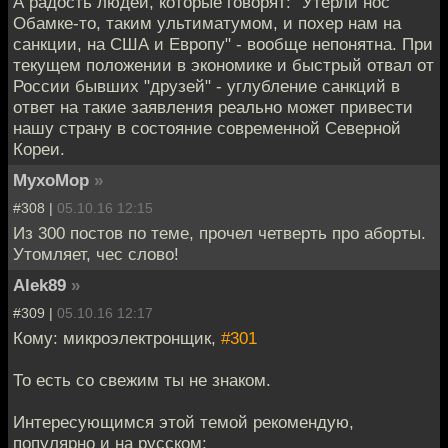
А радость людей, которые говорят: "Утерли нос
Обамке-то, таким ультиматумом, и похер нам на
санкции, на США и Европу" - вообще непонятна. При
текущем положении в экономике и быстрый отвал от
России бывших "друзей" - углубление санкций в
ответ на такие заявления реально может привести
нашу страну в состояние современной Северной
Кореи.
MyxoMop
»
#308 |
05.10.16 12:15
Из 300 постов по теме, прочел четверть про аборты.
Утомляет, чес слово!
Alek89
»
#309 |
05.10.16 12:17
Кому: микроэлектронщик,
#301
То есть со свежим ты не знаком.
Интересующимся этой темой рекомендую,
популярно и на русском: