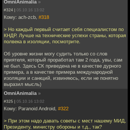
OmniAnimalia
»
#324 |
05.10.16 13:02
Кому: ach-zcb,
#318
> Но каждый первый считает себя специалистом по
КНДР. Лучше на технические успехи страны, которая
полвека в изоляции, посмотрите.
Об уровне жизни могу судить только со слов
приятеля, который проработал там 2 года, увы, сам
не был. Здесь СК приведена не в качестве дурного
примера, а в качестве примера международной
изоляции и санкций, извиняюсь, если не понятно
выразил мысль)
OmniAnimalia
»
#325 |
05.10.16 13:02
Кому: Paranoid Android,
#322
> При этом надо давать советы с мест нашему МИД,
Президенту, министру обороны и т.д., так?