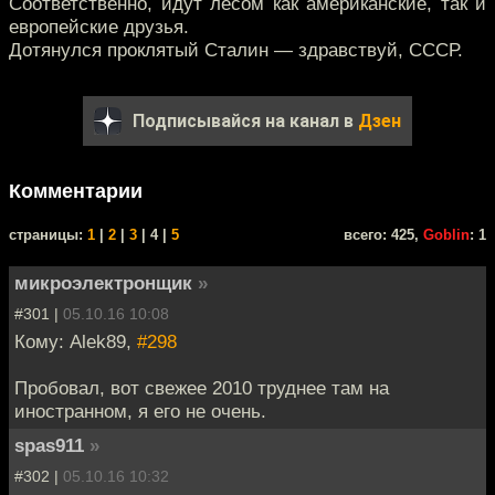
Соответственно, идут лесом как американские, так и
европейские друзья.
Дотянулся проклятый Сталин — здравствуй, СССР.
Подписывайся на канал в
Дзен
Комментарии
cтраницы:
1
|
2
|
3
| 4 |
5
всего: 425,
Goblin
: 1
микроэлектронщик
»
#301 |
05.10.16 10:08
Кому: Alek89,
#298
Пробовал, вот свежее 2010 труднее там на
иностранном, я его не очень.
spas911
»
#302 |
05.10.16 10:32