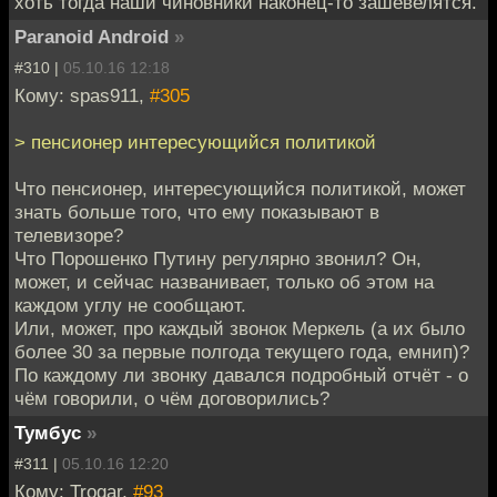
хоть тогда наши чиновники наконец-то зашевелятся.
Paranoid Android
»
#310 |
05.10.16 12:18
Кому: spas911,
#305
> пенсионер интересующийся политикой
Что пенсионер, интересующийся политикой, может
знать больше того, что ему показывают в
телевизоре?
Что Порошенко Путину регулярно звонил? Он,
может, и сейчас названивает, только об этом на
каждом углу не сообщают.
Или, может, про каждый звонок Меркель (а их было
более 30 за первые полгода текущего года, емнип)?
По каждому ли звонку давался подробный отчёт - о
чём говорили, о чём договорились?
Тумбус
»
#311 |
05.10.16 12:20
Кому: Trogar,
#93