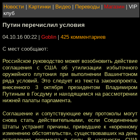
Новости
|
Картинки
|
Видео
|
Переводы
|
Магазин
|
VIP
клуб
Путин перечислил условия
04.10.16 00:22
|
Goblin
|
425 комментариев
С мест сообщают:
Российское руководство может возобновить действие
соглашения с США об утилизации избыточного
оружейного плутония при выполнении Вашингтоном
ряда условий. Это следует из текста законопроекта,
внесенного 3 октября президентом Владимиром
Путиным в Госдуму и находящимся на рассмотрении
нижней палаты парламента.
Соглашение и сопутствующие ему протоколы могут
снова стать действительными, если Соединенные
Штаты устранят причины, приведшие к «коренному
изменению обстоятельств», существовавших на день
вступления документа в силу. В частности, США