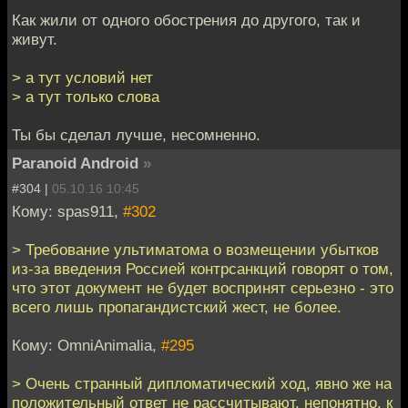
Как жили от одного обострения до другого, так и
живут.
> а тут условий нет
> а тут только слова
Ты бы сделал лучше, несомненно.
Paranoid Android
»
#304 |
05.10.16 10:45
Кому: spas911,
#302
> Требование ультиматома о возмещении убытков
из-за введения Россией контрсанкций говорят о том,
что этот документ не будет воспринят серьезно - это
всего лишь пропагандистский жест, не более.
Кому: OmniAnimalia,
#295
> Очень странный дипломатический ход, явно же на
положительный ответ не рассчитывают, непонятно, к