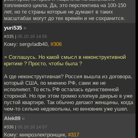
топливного цикла. Да, это перспектива на 100-150
лет, но те страны которые не думают в таких
масштабах могут до тех времён и не сохранится.
yuri535
»
#335 |
05.10.16 14:55
Кому: sergvladb40,
#306
> Соглашусь. Но какой смысл в неконструктивной
критике ? Просто, чтобы была ?
А где неконструктивная? Россия вышла из договора,
который США, по мнению РФ, сами же не
исполняют. То есть РФ осталась единственной
стороной. Но при этом громко хлопнув дверью в уже
пустой квартире. Так обычно делают женщины, когда
чем-то сильно недовольны, но виновник уже ушел.
Alek89
»
#336 |
05.10.16 14:57
Кому: микроэлектронщик,
#317