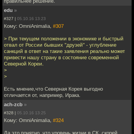
правильнее решение.
edu
»
#327 |
05.10.16 13:23
Кому: OmniAnimalia,
#307
> При текущем положении в экономике и быстрый
отвал от России бывших "друзей" - углубление
санкций в ответ на такие заявления реально может
привести нашу страну в состояние современной
Северной Кореи.
>
>
Есть мнение,что Северная Корея выгодно
отличается от, например, Ирака.
ach-zcb
»
#328 |
05.10.16 13:25
Кому: OmniAnimalia,
#324
Да это понятно, что уровень жизни в СК, скорей