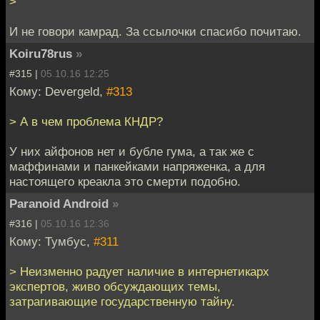
>
И не говори камрад. За ссылочки спасибо почитаю.
Koiru78rus
»
#315 |
05.10.16 12:25
Кому: Devergeld,
#313
> А в чем проблема КНДР?
У них айфонов нет и бубле гума, а так же с
маффинами и панкейками напряженка, а для
настоящего креакла это смерти подобно.
Paranoid Android
»
#316 |
05.10.16 12:36
Кому: Тумбус,
#311
> Неизменно радует наличие в интернетикарх
экспертов, живо обсуждающих темы,
затрагивающие государственную тайну.