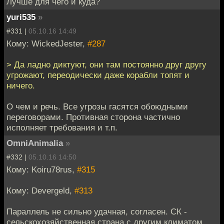
Лучше для чего и куда?
yuri535
»
#331 |
05.10.16 14:49
Кому: WickedJester,
#287
> Да ладно диктуют, они там постоянно друг другу
угрожают, переодически даже корабли топят и
ничего.
О чем и речь. Все угрозы гасятся обоюдными
переговорами. Противная сторона частично
исполняет требования и т.п.
OmniAnimalia
»
#332 |
05.10.16 14:50
Кому: Koiru78rus,
#315
Кому: Devergeld,
#313
Параллель не сильно удачная, согласен. СК -
сельскохозяйственная страна с другим климатом,