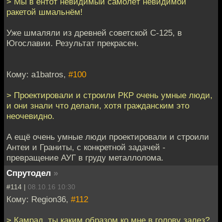
> Мы в ентот невидимый самолёт невидимой
ракетой шмальнём!
Уже шмаляли из древней советской С-125, в
Югославии. Результат прекрасен.
Кому: a1batros,
#100
> Проектировали и строили РКР очень умные люди,
и они знали что делали, хотя гражданским это
неочевидно.
А ещё очень умные люди проектировали и строили
Антеи и Граниты, с конкретной задачей -
превращение АУГ в груду металлолома.
Спрутодел
»
#114 |
08.10.16 10:30
Кому: Region36,
#112
> Камрад, ты каким образом ко мне в голову залез?