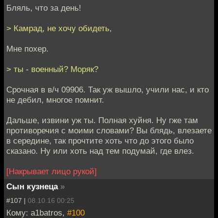
Бляль, что за день!
> Камрад, не хочу обидеть,
Мне похер.
> ты - военный? Моряк?
Срочная в в/ч 09906. Так уж вышло, учили нас, и кто
не дебил, многое помнит.
Дальше, извини уж ты. Полная хуйня. Ну гже там
противоречия с моими словами? Вы блядь, влезаете
в середине, так прочтите хоть что до этого было
сказано. Ну или хоть над тем подумай, где влез.
[Накрывает лицо рукой]
Сын кузнеца
»
#107 |
08.10.16 00:25
Кому: a1batros,
#100