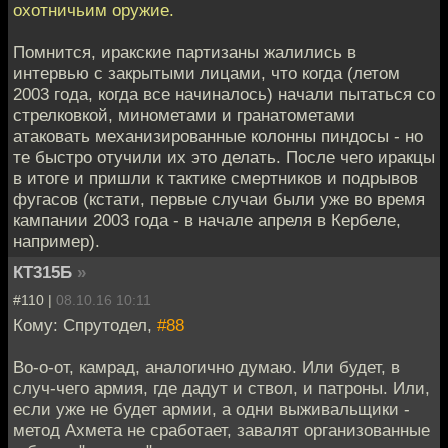
охотничьим оружие.
Помнится, иракские партизаны жалились в
интервью с закрытыми лицами, что когда (летом
2003 года, когда все начиналось) начали пытаться со
стрелковкой, минометами и гранатометами
атаковать механизированные колонны пиндосы - но
те быстро отучили их это делать. После чего иракцы
в итоге и пришли к тактике смертников и подрывов
фугасов (кстати, первые случаи были уже во время
кампании 2003 года - в начале апреля в Кербеле,
например).
КТ315Б
»
#110 |
08.10.16 10:11
Кому: Спрутодел,
#88
Во-о-от, камрад, аналогично думаю. Или будет, в
случ-чего армия, где дадут и ствол, и патроны. Или,
если уже не будет армии, а одни выживальщики -
метод Ахмета не сработает, завалят организованные