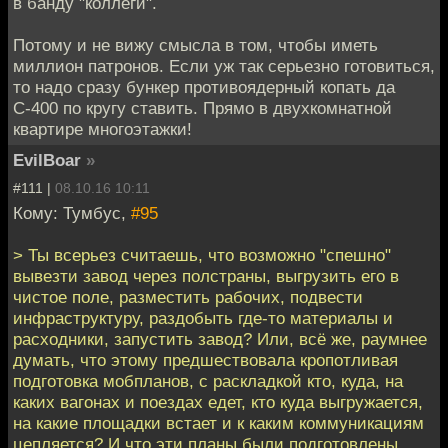
в банду "коллеги".
Потому и не вижу смысла в том, чтобы иметь
миллион патронов. Если уж так серьезно готовиться,
то надо сразу бункер противоядерный копать да
С-400 по кругу ставить. Прямо в двухкомнатной
квартире многоэтажки!
EvilBoar
»
#111 |
08.10.16 10:11
Кому: Тумбус,
#95
> Ты всерьез считаешь, что возможно "спешно"
вывезти завод через полстраны, выгрузить его в
чистое поле, разместить рабочих, подвести
инфраструктуру, раздобыть где-то материалы и
расходники, запустить завод? Или, всё же, раумнее
думать, что этому предшествовала кропотливая
подготовка мобпланов, с раскладкой кто, куда, на
каких вагонах и поездах едет, кто куда выгружается,
на какие площадки встает и к каким коммуникациям
цепляется? И что эти планы были подготовлены