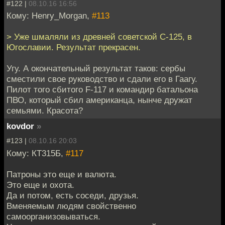
#122 |
08.10.16 16:56
Кому: Henry_Morgan,
#113
> Уже шмаляли из древней советской С-125, в
Югославии. Результат прекрасен.
Угу. А окончательный результат таков: сербы
сместили свое руководство и сдали его в Гаагу.
Пилот того сбитого F-117 и командир батальона
ПВО, который сбил американца, нынче дружат
семьями. Красота?
kovdor
»
#123 |
08.10.16 20:03
Кому: КТ315Б,
#117
Патроны это еще и валюта.
Это еще и охота.
Да и потом, есть соседи, друзья.
Вменяемым людям свойственно
самоорганизовываться.