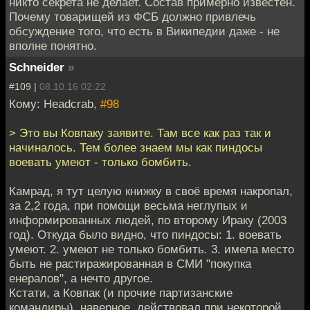
никто секрета не делает. Состав примерно известен.
Почему товарищей из ФСБ должно привлечь
обсуждение того, что есть в Википедии даже - не
вполне понятно.
Schneider
»
#109 |
08.10.16 02:22
Кому: Headcrab,
#98
> Это вы Ковпаку заявите. Там все как раз так и
начиналось. Тем более знаем мы как пиндосы
воевать умеют - только бомбить.
Камрад, я тут целую книжку в своё время накропал,
за 2,2 года, при помощи весьма неглупых и
информированных людей, по второму Ираку (2003
год). Откуда было видно, что пиндосы: 1. воевать
умеют. 2. умеют не только бомбить. 3. имела место
быть не растиражированная в СМИ "покупка
енералов", а нечто другое.
Кстати, а Ковпак (и прочие партизанские
командиры), наверное, действовал при некоторой