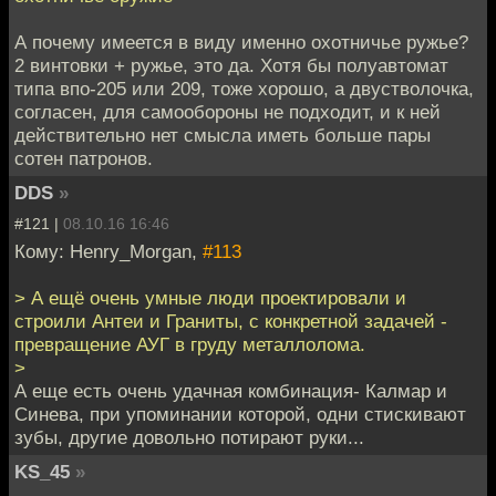
А почему имеется в виду именно охотничье ружье?
2 винтовки + ружье, это да. Хотя бы полуавтомат
типа впо-205 или 209, тоже хорошо, а двустволочка,
согласен, для самообороны не подходит, и к ней
действительно нет смысла иметь больше пары
сотен патронов.
DDS
»
#121 |
08.10.16 16:46
Кому: Henry_Morgan,
#113
> А ещё очень умные люди проектировали и
строили Антеи и Граниты, с конкретной задачей -
превращение АУГ в груду металлолома.
>
А еще есть очень удачная комбинация- Калмар и
Синева, при упоминании которой, одни стискивают
зубы, другие довольно потирают руки...
KS_45
»