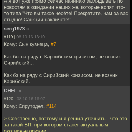
А я вот уже прямо сейчас начинаю заглядывать по
новостям в ожидании наших же, которые вопят что-
то типа "Что вы такое несёте! Прекратите, нам за вас
стыдно! Санкции накличете!"
serg1973
»
#119 |
08.10.16 13:10
Кому: Сын кузнеца,
#7
Как бы на ряду с Каррибским кризисом, не возник
Сирийский...
Как бэ на ряду с Сирийский кризисом, не возник
Карибский.
СНЕГ
»
#120 |
08.10.16 16:07
Кому: Спрутодел,
#114
> Собственно, поэтому и я решил уточнить - что это
за такой БП, при котором станет актуальным
охотничье оружие