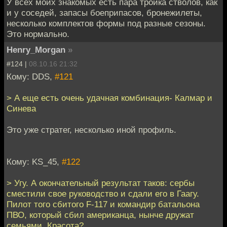
У всех моих знакомых есть пара тройка стволов, как
и у соседей, запасы боеприпасов, бронежилеты,
несколько комплектов формы под разные сезоны.
Это нормально.
Henry_Morgan
»
#124 |
08.10.16 21:32
Кому: DDS,
#121
> А еще есть очень удачная комбинация- Калмар и
Синева
Это уже стратег, несколько иной профиль.
Кому: KS_45,
#122
> Угу. А окончательный результат таков: сербы
сместили свое руководство и сдали его в Гаагу.
Пилот того сбитого F-117 и командир батальона
ПВО, который сбил американца, нынче дружат
семьями. Красота?