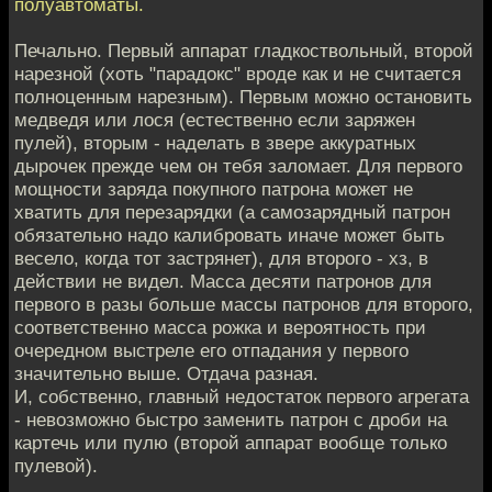
полуавтоматы.
Печально. Первый аппарат гладкоствольный, второй
нарезной (хоть "парадокс" вроде как и не считается
полноценным нарезным). Первым можно остановить
медведя или лося (естественно если заряжен
пулей), вторым - наделать в звере аккуратных
дырочек прежде чем он тебя заломает. Для первого
мощности заряда покупного патрона может не
хватить для перезарядки (а самозарядный патрон
обязательно надо калибровать иначе может быть
весело, когда тот застрянет), для второго - хз, в
действии не видел. Масса десяти патронов для
первого в разы больше массы патронов для второго,
соответственно масса рожка и вероятность при
очередном выстреле его отпадания у первого
значительно выше. Отдача разная.
И, собственно, главный недостаток первого агрегата
- невозможно быстро заменить патрон с дроби на
картечь или пулю (второй аппарат вообще только
пулевой).