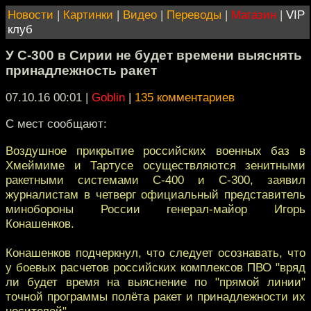
Новости
|
Картинки
|
Видео
|
Переводы
|
Магазин
|
VIP
клуб
У С-300 в Сирии не будет времени выяснять
принадлежность ракет
07.10.16 00:01
|
Goblin
|
135 комментариев
С мест сообщают:
Воздушное прикрытие российских военных баз в
Хмеймиме и Тартусе осуществляются зенитными
ракетными системами С-400 и С-300, заявил
журналистам в четверг официальный представитель
минобороны России генерал-майор Игорь
Конашенков.
Конашенков подчеркнул, что следует осознавать, что
у боевых расчетов российских комплексов ПВО "вряд
ли будет время на выяснение по "прямой линии"
точной программы полёта ракет и принадлежности их
носителей".