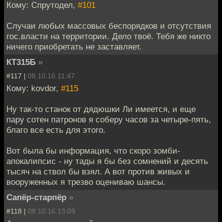
Кому: Спрутодел,
#101
Случаи любых массовых беспорядков и отсутствия
гос.власти на территории. Дело твоё. Тебя же никто
ничего приобретать не заставляет.
КТ315Б
»
#117 |
08.10.16 11:47
Кому: kovdor,
#115
Ну так-то станок от дядюшки Ли имеется, и еще
пару сотен патронов я соберу часов за четыре-пять,
благо все есть для этого.
Вот была бы информация, что скоро зомби-
апокалипсис - ну тады я бы без сомнений и десять
тысяч на ствол бы взял. А вот против живых и
вооруженных я трезво оцениваю шансы.
Сапёр-старпёр
»
#118 |
08.10.16 13:09