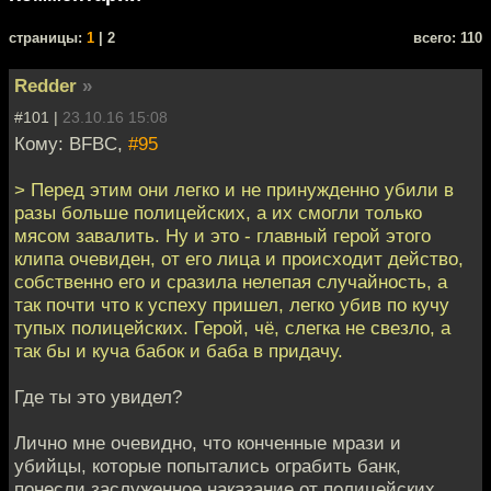
cтраницы:
1
| 2
всего: 110
Redder
»
#101 |
23.10.16 15:08
Кому: BFBC,
#95
> Перед этим они легко и не принужденно убили в
разы больше полицейских, а их смогли только
мясом завалить. Ну и это - главный герой этого
клипа очевиден, от его лица и происходит действо,
собственно его и сразила нелепая случайность, а
так почти что к успеху пришел, легко убив по кучу
тупых полицейских. Герой, чё, слегка не свезло, а
так бы и куча бабок и баба в придачу.
Где ты это увидел?
Лично мне очевидно, что конченные мрази и
убийцы, которые попытались ограбить банк,
понесли заслуженное наказание от полицейских,