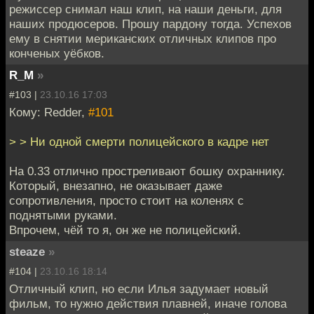
режиссер снимал наш клип, на наши деньги, для
наших продюсеров. Прошу пардону тогда. Успехов
ему в снятии мериканских отличных клипов про
конченых уёбков.
R_M
»
#103 |
23.10.16 17:03
Кому: Redder,
#101
> > Ни одной смерти полицейского в кадре нет
На 0.33 отлично простреливают бошку охраннику.
Который, внезапно, не оказывает даже
сопротивления, просто стоит на коленях с
поднятыми руками.
Впрочем, чёй то я, он же не полицейский.
steaze
»
#104 |
23.10.16 18:14
Отличный клип, но если Илья задумает новый
фильм, то нужно действия плавней, иначе голова