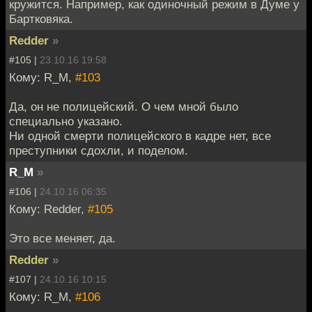
кружится. Например, как одиночный режим в Думе у
Бартковяка.
Redder
»
#105 |
23.10.16 19:58
Кому: R_M,
#103
Да, он не полицейский. О чем мной было
специально указано.
Ни одной смерти полицейского в кадре нет, все
преступники сдохли, и поделом.
R_M
»
#106 |
24.10.16 06:35
Кому: Redder,
#105
Это все меняет, да.
Redder
»
#107 |
24.10.16 10:15
Кому: R_M,
#106