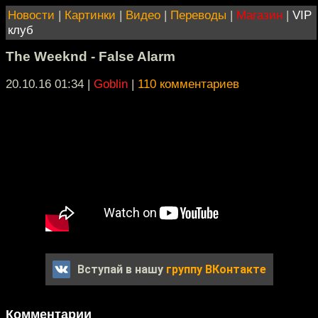
Новости
|
Картинки
|
Видео
|
Переводы
|
Магазин
|
VIP
клуб
The Weeknd - False Alarm
20.10.16 01:34
|
Goblin
|
110 комментариев
Вступай в нашу
группу ВКонтакте
Комментарии