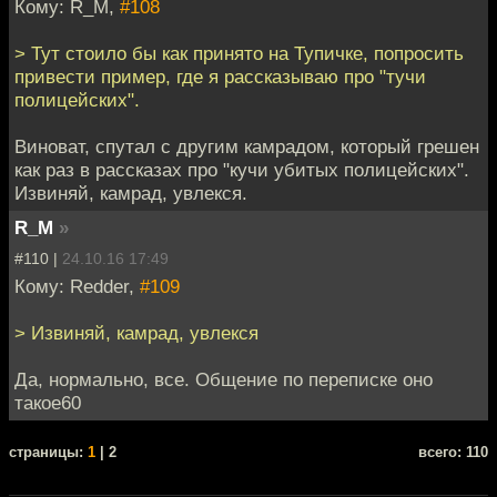
Кому: R_M,
#108
> Тут стоило бы как принято на Тупичке, попросить
привести пример, где я рассказываю про "тучи
полицейских".
Виноват, спутал с другим камрадом, который грешен
как раз в рассказах про "кучи убитых полицейских".
Извиняй, камрад, увлекся.
R_M
»
#110 |
24.10.16 17:49
Кому: Redder,
#109
> Извиняй, камрад, увлекся
Да, нормально, все. Общение по переписке оно
такое60
cтраницы:
1
| 2
всего: 110