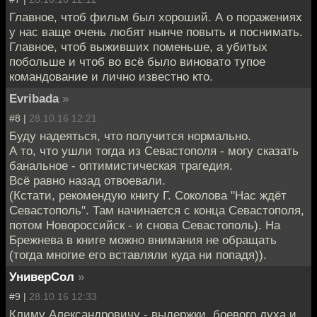
Главное, чтоб фильм был хороший. А о поражениях
у нас ваще очень любят нынче повыть и поснимать.
Главное, чтоб выживших поменьше, а убитых
побольше и чтоб во всё было виновато тупое
командование и лично известно кто.
Evribada
»
#8 |
28.10.16 12:21
Буду надеяться, что получится нормально.
А то, что ушли тогда из Севастополя - могу сказать
банальное - оптимистическая трагедия.
Всё равно назад отвоевали.
(Кстати, рекомендую книгу Г. Соколова "Нас ждёт
Севастополь". Там начинается с конца Севастополя,
потом Новороссийск - и снова Севастополь). На
Брежнева в книге можно внимания не обращать
(тогда многие его вставляли куда ни попадя)).
УниверСол
»
#9 |
28.10.16 12:33
Климу Александровичу - выдержки, боевого духа и