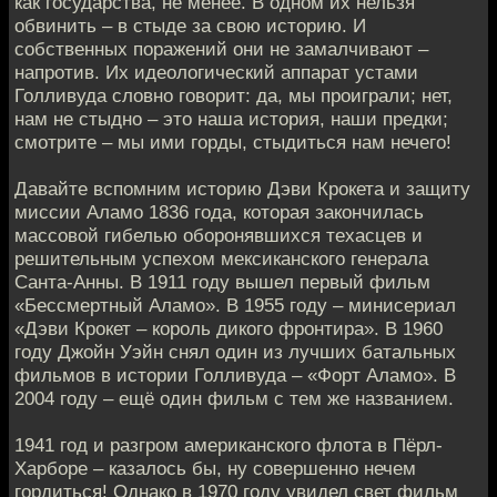
как государства, не менее. В одном их нельзя
обвинить – в стыде за свою историю. И
собственных поражений они не замалчивают –
напротив. Их идеологический аппарат устами
Голливуда словно говорит: да, мы проиграли; нет,
нам не стыдно – это наша история, наши предки;
смотрите – мы ими горды, стыдиться нам нечего!
Давайте вспомним историю Дэви Крокета и защиту
миссии Аламо 1836 года, которая закончилась
массовой гибелью оборонявшихся техасцев и
решительным успехом мексиканского генерала
Санта-Анны. В 1911 году вышел первый фильм
«Бессмертный Аламо». В 1955 году – минисериал
«Дэви Крокет – король дикого фронтира». В 1960
году Джойн Уэйн снял один из лучших батальных
фильмов в истории Голливуда – «Форт Аламо». В
2004 году – ещё один фильм с тем же названием.
1941 год и разгром американского флота в Пёрл-
Харборе – казалось бы, ну совершенно нечем
гордиться! Однако в 1970 году увидел свет фильм