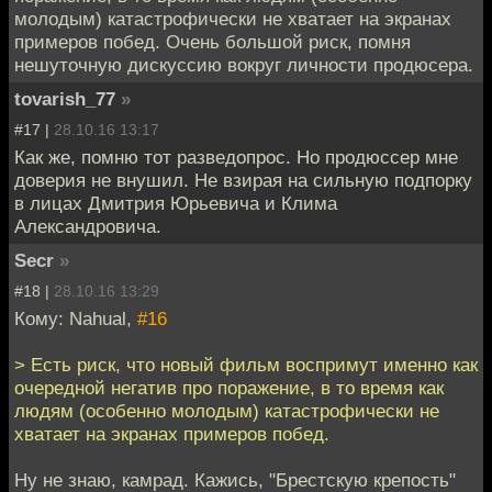
молодым) катастрофически не хватает на экранах
примеров побед. Очень большой риск, помня
нешуточную дискуссию вокруг личности продюсера.
tovarish_77
»
#17 |
28.10.16 13:17
Как же, помню тот разведопрос. Но продюссер мне
доверия не внушил. Не взирая на сильную подпорку
в лицах Дмитрия Юрьевича и Клима
Александровича.
Secr
»
#18 |
28.10.16 13:29
Кому: Nahual,
#16
> Есть риск, что новый фильм воспримут именно как
очередной негатив про поражение, в то время как
людям (особенно молодым) катастрофически не
хватает на экранах примеров побед.
Ну не знаю, камрад. Кажись, "Брестскую крепость"