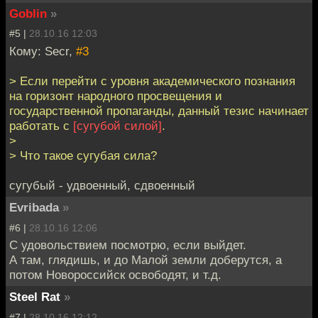
Goblin
»
#5 |
28.10.16 12:03
Кому: Secr,
#3
> Если перейти с уровня академического познания
на горизонт народного просвещения и
государственной пропаганды, данный тезис начинает
работать с
[сугубой силой]
.
>
> Что такое сугубая сила?
сугубый - удвоенный, сдвоенный
Evribada
»
#6 |
28.10.16 12:06
С удовольствием посмотрю, если выйдет.
А там, глядишь, и до Малой земли доберутся, а
потом Новороссийск освободят, и т.д.
Steel Rat
»
#7 |
28.10.16 12:12