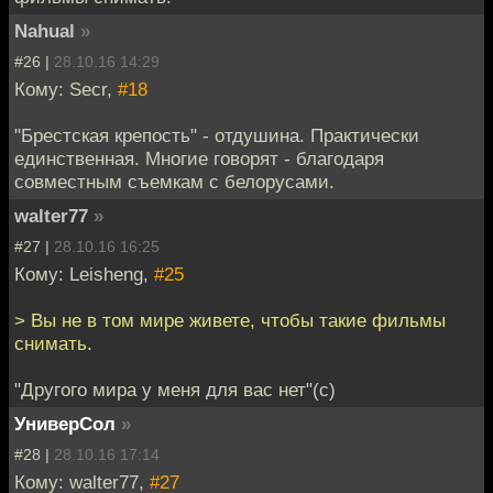
Nahual
»
#26 |
28.10.16 14:29
Кому: Secr,
#18
"Брестская крепость" - отдушина. Практически
единственная. Многие говорят - благодаря
совместным съемкам с белорусами.
walter77
»
#27 |
28.10.16 16:25
Кому: Leisheng,
#25
> Вы не в том мире живете, чтобы такие фильмы
снимать.
"Другого мира у меня для вас нет"(с)
УниверСол
»
#28 |
28.10.16 17:14
Кому: walter77,
#27