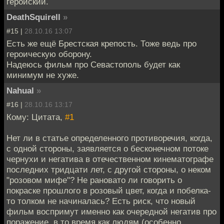
геройский.
DeathSquirell
»
#15 |
28.10.16 13:07
Есть же ещё Брестская крепость. Тоже ведь про
героическую оборону.
Надеюсь фильм про Севастополь будет как
минимум не хуже.
Nahual
»
#16 |
28.10.16 13:17
Кому: Цитата,
#1
Нет ли в статье определенного противоречия, когда,
с одной стороны, заявляется о бесконечном потоке
чернухи и негатива в отечественном кинематографе
последних тридцати лет, с другой стороны, о неком
"розовом мифе"? Не рановато ли говорить о
покраске прошлого в розовый цвет, когда и побелка-
то толком не начиналась? Есть риск, что новый
фильм воспримут именно как очередной негатив про
поражение, в то время как людям (особенно