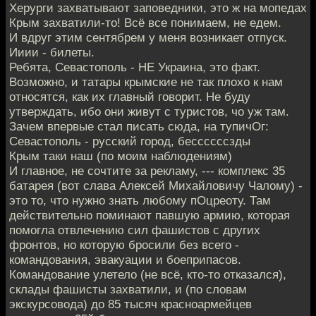
Херурги захватывают заповедники, это ж на мопедах
Крым захватили-то! Всё все понимаем, не едем.
И вдруг этим сентябрем у меня возникает отпуск.
Ииии - билеты.
Ребята, Севастополь - НЕ Украина, это факт.
Возможно, и татары крымские не так плохо к нам
относятся, как их главный говорит. Не буду
утверждать, ибо они живут с туристов, чо уж там.
Зачем впервые стал писать сюда, на тупичОг:
Севастополь - русский город, бессссссзды
Крым таки наш (по моим наблюдениям)
И главное, не сочтите за рекламу, --- комплекс 35
батарея (вот слава Алексей Михайловичу Чалому) -
это то, что нужно знать любому пОцреоту. Там
действительно поминают павшую армию, которая
помогла отвлечению сил фашистов с других
фронтов, но которую бросили без всего -
командования, эвакуации и боеприпасов.
Командование улетело (не всё, кто-то отказался),
склады фашисты захватили, и (по словам
экскурсовода) до 85 тысяч красноармейцев