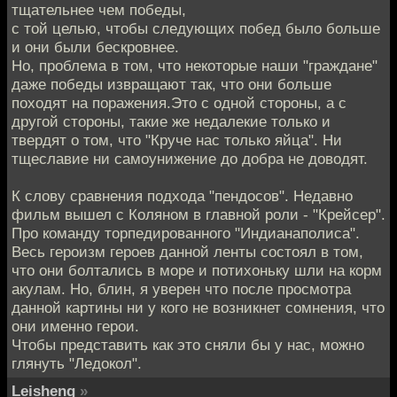
тщательнее чем победы,
с той целью, чтобы следующих побед было больше
и они были бескровнее.
Но, проблема в том, что некоторые наши "граждане"
даже победы извращают так, что они больше
походят на поражения.Это с одной стороны, а с
другой стороны, такие же недалекие только и
твердят о том, что "Круче нас только яйца". Ни
тщеславие ни самоунижение до добра не доводят.
К слову сравнения подхода "пендосов". Недавно
фильм вышел с Коляном в главной роли - "Крейсер".
Про команду торпедированного "Индианаполиса".
Весь героизм героев данной ленты состоял в том,
что они болтались в море и потихоньку шли на корм
акулам. Но, блин, я уверен что после просмотра
данной картины ни у кого не возникнет сомнения, что
они именно герои.
Чтобы представить как это сняли бы у нас, можно
глянуть "Ледокол".
Leisheng
»