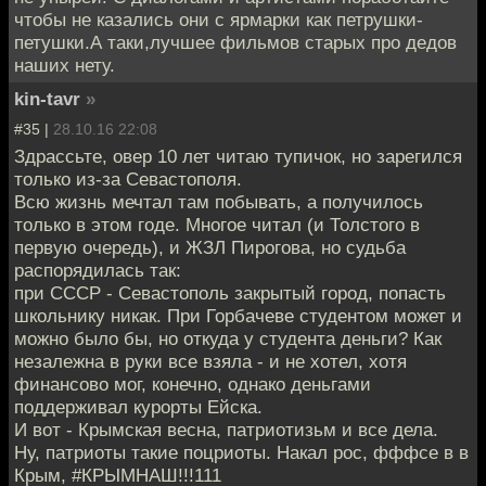
чтобы не казались они с ярмарки как петрушки-
петушки.А таки,лучшее фильмов старых про дедов
наших нету.
kin-tavr
»
#35 |
28.10.16 22:08
Здрассьте, овер 10 лет читаю тупичок, но зарегился
только из-за Севастополя.
Всю жизнь мечтал там побывать, а получилось
только в этом годе. Многое читал (и Толстого в
первую очередь), и ЖЗЛ Пирогова, но судьба
распорядилась так:
при СССР - Севастополь закрытый город, попасть
школьнику никак. При Горбачеве студентом может и
можно было бы, но откуда у студента деньги? Как
незалежна в руки все взяла - и не хотел, хотя
финансово мог, конечно, однако деньгами
поддерживал курорты Ейска.
И вот - Крымская весна, патриотизьм и все дела.
Ну, патриоты такие поцриоты. Накал рос, фффсе в в
Крым, #КРЫМНАШ!!!111