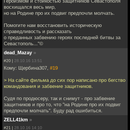
Героизмом и стойкостью защитников Севастополя
восхищался весь мир,
но на Родине про их подвиг предпочли молчать.
Помогите нам восстановить историческую
справедливость и рассказать
о преданных забвению героях последней битвы за
Севастополь..."©
dead_Mazay
»
#20 |
28.10.16 13:51
Кому: Щербина307,
#19
> На сайте фильма до сих пор написано про бегство
командования и забвение защитников.
Судя по продюсеру, так и снимут - про забвение
защитников и про то, что "на Родине про их подвиг
предпочли молчать". Буду рад ошибиться.
ZELL41km
»
#21 |
28.10.16 14:10