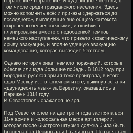
Поражение? Поражение. И чудовищные жертвы, в
том числе среди гражданского населения. Здесь
можно вспомнить всё: и приказы «держаться до
последнего», выглядящие вне общего контекста
откровенно бесчеловечными, и ошибки в
планировании вместе с недооценкой темпов
немецкого наступления, что привело к фактическому
срыву эвакуации, и вполне удачную эвакуацию
командования, которая выглядит бегством.
Однако история знает немало поражений, которые
обеспечили куда большие победы. В 1812 году при
Бородине русская армия тоже проиграла, в итоге
сдав Москву и… в конечном итоге, выкинув остатки
«двунадесять язык» за Березину, оказавшись в
Париже к 1814 году.
И Севастополь сражался не зря.
Под Севастополем на две трети года застряла вся
11-я армия и колоссальная масса артиллерии,
которая после быстрого штурма должна была быть
брошена под Ленинград и Сталинград. По расчётам