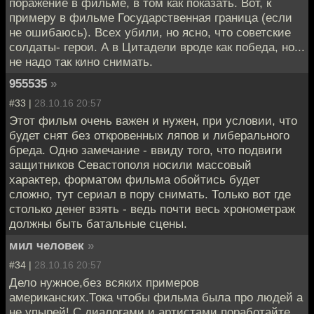
поражение в фильме, в том как показать. Вот, к
примеру в фильме Государственная граница (если
не ошибаюсь). Всех убили, но ясно, что советские
солдаты- герои. А в Цитадели вроде как победа, но...
не надо так кино снимать.
955535
»
#33 |
28.10.16 20:57
Этот фильм очень важен и нужен, при условии, что
будет снят без откровенных ляпов и либерального
бреда. Одно замечание - ввиду того, что подвиги
защитников Севастополя носили массовый
характер, форматом фильма обойтись будет
сложно, тут сериал в пору снимать. Только вот где
столько денег взять - ведь почти весь хронометраж
должны быть батальные сцены.
мил человек
»
#34 |
28.10.16 20:57
Дело нужное,без всяких примеров
американских.Тока чтобы фильма была про людей а
не упырей! С диалогами и артистами поработайте