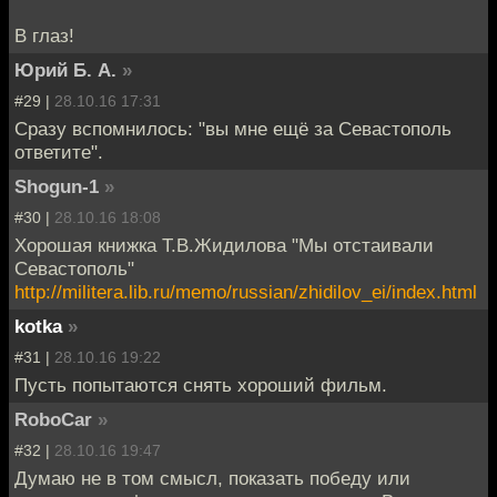
В глаз!
Юрий Б. А.
»
#29 |
28.10.16 17:31
Сразу вспомнилось: "вы мне ещё за Севастополь
ответите".
Shogun-1
»
#30 |
28.10.16 18:08
Хорошая книжка T.B.Жидилова "Мы отстаивали
Севастополь"
http://militera.lib.ru/memo/russian/zhidilov_ei/index.html
kotka
»
#31 |
28.10.16 19:22
Пусть попытаются снять хороший фильм.
RoboCar
»
#32 |
28.10.16 19:47
Думаю не в том смысл, показать победу или