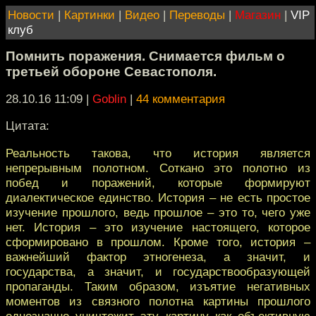
Новости
|
Картинки
|
Видео
|
Переводы
|
Магазин
|
VIP
клуб
Помнить поражения. Снимается фильм о
третьей обороне Севастополя.
28.10.16 11:09
|
Goblin
|
44 комментария
Цитата:
Реальность такова, что история является
непрерывным полотном. Соткано это полотно из
побед и поражений, которые формируют
диалектическое единство. История – не есть простое
изучение прошлого, ведь прошлое – это то, чего уже
нет. История – это изучение настоящего, которое
сформировано в прошлом. Кроме того, история –
важнейший фактор этногенеза, а значит, и
государства, а значит, и государствообразующей
пропаганды. Таким образом, изъятие негативных
моментов из связного полотна картины прошлого
однозначно уничтожит эту картину как объективную