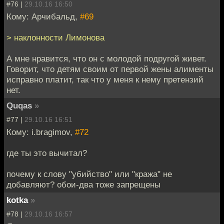
#76 |
29.10.16 16:50
Кому: Арчибальд,
#69
> наклонности Лимонова
А мне нравится, что он с молодой подругой живет.
Говорит, что детям своим от первой жены алименты
исправно платит, так что у меня к нему претензий
нет.
Quqas
»
#77 |
29.10.16 16:51
Кому: i.bragimov,
#72
где ты это вычитал?
почему к слову "убийство" или "кража" не
добавляют? обои-два тоже запрещены
kotka
»
#78 |
29.10.16 16:57