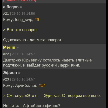
a.flegon
»
#21 |
29.10.16 14:56
Кому: long_swp,
#6
> Вот это поворот
Однозначно - да: мега поворот!
Merlin
»
#22 |
29.10.16 14:57
Дмитрию Юрьевичу осталось надеть элитные
подтяжки, и выйдет русский Ларри Кинг.
Эфиоп
»
#23 |
29.10.16 14:57
Кому: Арчибальд,
#17
> См. опус «Это я — Эдичка». С творцом все ясно.
Не читал. Афтобиографично?