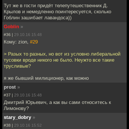
Тут же в гости придёт телепутешественник Д.
Крылов и немедленно поинтересуется, сколько
Гоблин зашибает лавандоса))
Goblin
»
#36 |
29.10.16 15:48
Кому: zion,
#29
> Разых то разных, но вот из условно либеральной
тусовки вроде никого не было. Неужто все такие
трусливые?
я же бывший милиционер, как можно
prost
»
#37 |
29.10.16 15:48
Дмитрий Юрьевич, а как вы сами относитесь к
Лимонову?
stary_dobry
»
#38 |
29.10.16 15:52