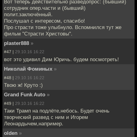
Вот теперь действительно разведопрос: (бывший)
сотрудник опер.части и (бывший)
полит.заключённый.
Послушал с интересом, спасибо!
Про страсти тоже улыбнуло. Вспомнился тут же
фильм "Страсти Христовы".
plaster888
»
#47 |
29.10.16 16:22
вот это удивил Дим Юричь. будем посмотреть!
Николай Фоминых
»
#48 |
29.10.16 16:22
Твою ж! Круто :)
Grand Funk Auto
»
#49 |
29.10.16 16:22
Таки Трамп на подлёте,небось. Будет очень
творческий развед с ним и Игорем
Леонардычем,например.
olden
»