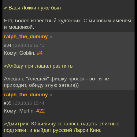
> Вася Ложкин уже был
Нет, более известный художник. С мировым именем
и мошонкой.
ralph_the_dummy
»
#34 |
29.10.16 15:41
Кому: Goblin,
#4
>Алёшу приглашал раз пять
Алёша с "Алёшей" фишку просёк - вот и не
приходит, обиду злую затаив))
ralph_the_dummy
»
#35 |
29.10.16 15:44
Кому: Merlin,
#22
>Дмитрию Юрьевичу осталось надеть элитные
подтяжки, и выйдет русский Ларри Кинг.