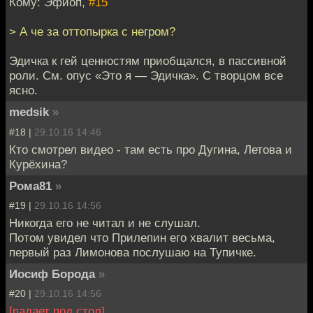
Кому: Эфиоп,
#15
> А че за оттопырка с негром?
Эдичка к гей ценностям приобщался, в пассивной
роли. См. опус «Это я — Эдичка». С творцом все
ясно.
medsik
»
#18 |
29.10.16 14:46
Кто смотрел видео - там есть про Дугина, Летова и
Курёхина?
Рома81
»
#19 |
29.10.16 14:56
Никогда его не читал и не слушал.
Потом увидел что Прилепин его хвалит весьма,
первый раз Лимонова послушаю на Тупичке.
Иосиф Борода
»
#20 |
29.10.16 14:56
[падает под стол]