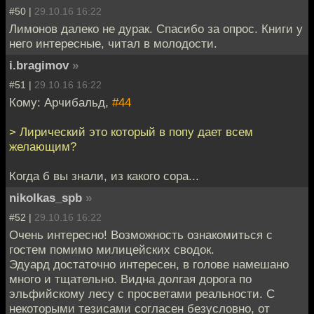
#50 |
29.10.16 16:22
Лимонов далеко не дурак. Спасибо за опрос. Книги у
него интересные, читал в молодости.
i.bragimov
»
#51 |
29.10.16 16:22
Кому: Арчибальд,
#44
> Лирический это который в попу дает всем
желающим?
Когда б вы знали, из какого сора...
nikolkas_spb
»
#52 |
29.10.16 16:22
Очень интересно! Возможность ознакомиться с
гостем помимо милицейских сводок.
Эдуард достаточно интересен, в голове намешано
много и тщательно. Видна долгая дорога по
эльфийскому лесу с просветами реальности. С
некоторыми тезисами согласен безусловно, от