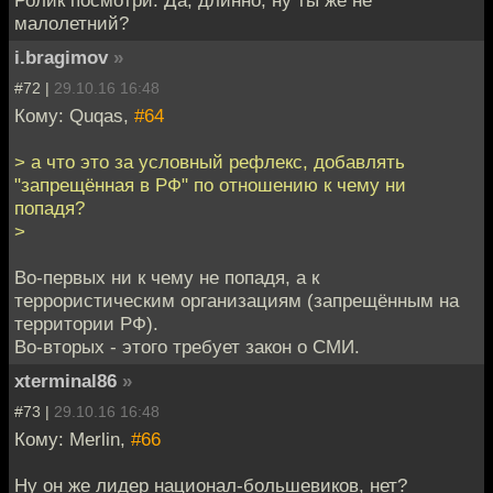
малолетний?
i.bragimov
»
#72 |
29.10.16 16:48
Кому: Quqas,
#64
> а что это за условный рефлекс, добавлять
"запрещённая в РФ" по отношению к чему ни
попадя?
>
Во-первых ни к чему не попадя, а к
террористическим организациям (запрещённым на
территории РФ).
Во-вторых - этого требует закон о СМИ.
xterminal86
»
#73 |
29.10.16 16:48
Кому: Merlin,
#66
Ну он же лидер национал-большевиков, нет?