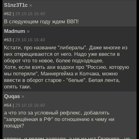
S1nz3T1c
»
#62 |
29.10.16 16:40
В следующем году ждем ВВП!
Madnum
»
#63 |
29.10.16 16:40
Кстати, про название "либералы". Даже многие из
них открещиваются от него. Надо уже ввести в
оборот что то новое, более подходящее.
Хотя, если взять ахи вздохи про "Россию, которую
мы потеряли", Маннергейма и Колчака, можно
ввести в оборот старое - "белые". Белая лента,
опять таки.
Quqas
»
#64 |
29.10.16 16:40
а что это за условный рефлекс, добавлять
"запрещённая в РФ" по отношению к чему ни
попадя?
сплошь и рядом задрали, а уж из уст Главного - не