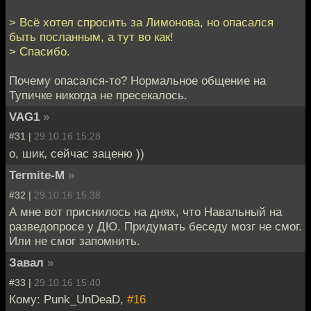
> Всё хотел спросить за Лимонова, но опасался
быть посланным, а тут во как!
> Спасибо.
Почему опасался-то? Нормальное общение на
Тупичке никогда не пресекалось.
VAG1
»
#31 |
29.10.16 15:28
о, шик, сейчас заценю ))
Termite-M
»
#32 |
29.10.16 15:38
А мне вот приснилось на днях, что Навальный на
разведопросе у ДЮ. Придумать беседу мозг не смог.
Или не смог запомнить.
Завал
»
#33 |
29.10.16 15:40
Кому: Punk_UnDeaD,
#16