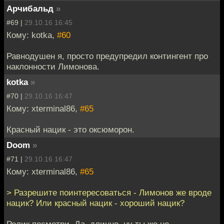
Арчибальд
»
#69 |
29.10.16 16:45
Кому: kotka,
#60
Равнодушен я, просто предупредил контингент про
наклонности Лимонова.
kotka
»
#70 |
29.10.16 16:47
Кому: xterminal86,
#65
Красный нацик - это оксюморон.
Doom
»
#71 |
29.10.16 16:47
Кому: xterminal86,
#65
> Разрешите поинтересоваться - Лимонов же вроде
нацик? Или красный нацик - хороший нацик?
Ролик посмотри. Да, длинно, ну ты же не