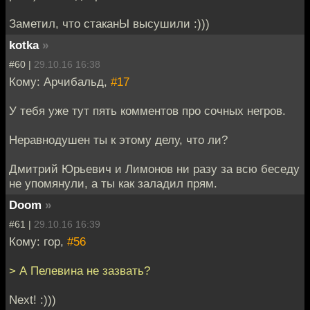
Заметил, что стаканЫ высушили :)))
kotka
»
#60 |
29.10.16 16:38
Кому: Арчибальд,
#17
У тебя уже тут пять комментов про сочных негров.
Неравнодушен ты к этому делу, что ли?
Дмитрий Юрьевич и Лимонов ни разу за всю беседу
не упомянули, а ты как заладил прям.
Doom
»
#61 |
29.10.16 16:39
Кому: гор,
#56
> А Пелевина не зазвать?
Next! :)))