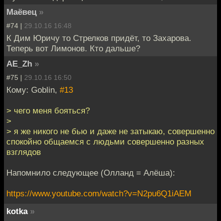
Маёвец
»
#74 |
29.10.16 16:48
К Дим Юричу то Стрелков придёт, то Захарова.
Теперь вот Лимонов. Кто дальше?
AE_Zh
»
#75 |
29.10.16 16:50
Кому: Goblin,
#13
> чего меня бояться?
>
> я же никого не бью и даже не затыкаю, совершенно
спокойно общаемся с людьми совершенно разных
взглядов
Напомнило следующее (Олланд = Алёша):
https://www.youtube.com/watch?v=N2pu6Q1iAEM
kotka
»