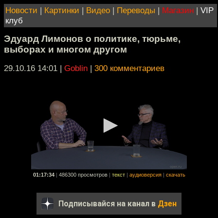
Новости
|
Картинки
|
Видео
|
Переводы
|
Магазин
|
VIP
клуб
Эдуард Лимонов о политике, тюрьме,
выборах и многом другом
29.10.16 14:01
|
Goblin
|
300 комментариев
01:17:34
|
486300 просмотров
|
текст
|
аудиоверсия
|
скачать
Подписывайся на канал в
Дзен