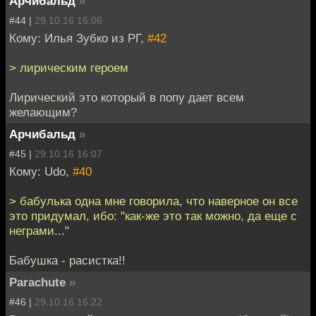
Арчибальд
»
#44 |
29.10.16 16:06
Кому: Илья Зубко из РГ,
#42
> лирическим героем
Лирический это который в попу дает всем
желающим?
Арчибальд
»
#45 |
29.10.16 16:07
Кому: Udo,
#40
> бабулька одна мне говорила, что наверное он все
это придумал, ибо: "как-же это так можно, да еще с
неграми..."
Бабушка - расистка!!
Parachute
»
#46 |
29.10.16 16:22