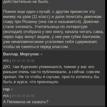
действительно не было.
Помню еще один случай, с другом принесли эту
книжку на урок (11 класс) и дали почитать девочкам
главу про Розанну (она так и называется). Девочки
стали хихикать. Учительница по литературе
(молодая) отобрала у них книгу, начала читать сама,
через пару минут видим, у нее уже губки бантиком,
уже нечеловеческими усилиями себя сдерживает,
чтобы не смеяться перед классом.
Валлар_Моргулис
»
#55 |
29.10.16 16:36
ДЮ, там Кургинян упоминался, помню у вас его
раньше очень часто публиковали, а сейчас совсем
пропал. Не то чтобы я скучаю, просто хотелось бы
быть в курсе, что произощло.
гор
»
#56 |
29.10.16 16:36
А Пелевина не зазвать?