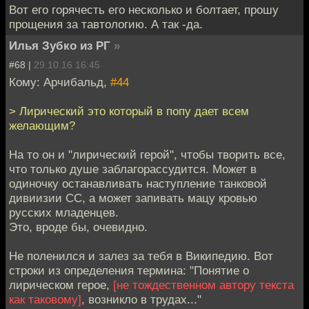
Вот его горячесть его несколько и болтает, прошу
прощения за тавтологию. А так -да.
Илья Зубко из РГ
»
#68 |
29.10.16 16:45
Кому: Арчибальд,
#44
> Лирический это который в попу дает всем
желающим?
На то он и "лирический герой", чтобы творить все,
что только душе заблагорассудится. Может в
одиночку останавливать наступление танковой
дивиизии СС, а может запивать мацу кровью
русских младенцев.
Это, вроде бы, очевидно.
Не поленился и залез за тебя в Википедию. Вот
строки из определения термина: "Понятие о
лирическом герое,
[не тождественном автору текста
как таковому]
, возникло в трудах..."