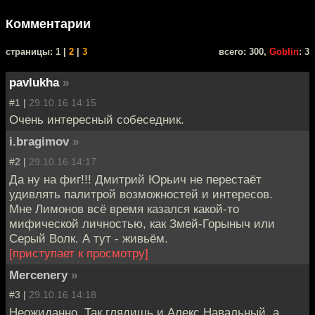
Комментарии
cтраницы: 1 |
2
|
3
всего: 300,
Goblin
: 3
pavlukha
»
#1 |
29.10.16 14:15
Очень интересный собеседник.
i.bragimov
»
#2 |
29.10.16 14:17
Да ну на фиг!!! Дмитрий Юрьич не перестаёт
удивлять палитрой возможностей и интересов.
Мне Лимонов всё время казался какой-то
мифической личностью, как Змей-Горыныч или
Серый Волк. А тут - живьём.
[приступает к просмотру]
Mercenery
»
#3 |
29.10.16 14:18
Неожиданно. Так глядишь и Алекс Навальный, а