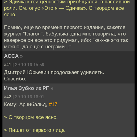
> Эдичка к гей ценностям приобщался, в пассивной
роли. См. опус «Это я — Эдичка». С творцом все
ясно.
Помню, еще во времена первого издания, кажется
журнал "Глагол", бабулька одна мне говорила, что
наверное он все это придумал, ибо: "как-же это так
можно, да еще с неграми..."
ACCA
»
#41 |
29.10.16 15:59
Дмитрий Юрьевич продолжает удивлять.
Спасибо.
Илья Зубко из РГ
»
#42 |
29.10.16 16:01
Кому: Арчибальд,
#17
> С творцом все ясно.
> Пишет от первого лица