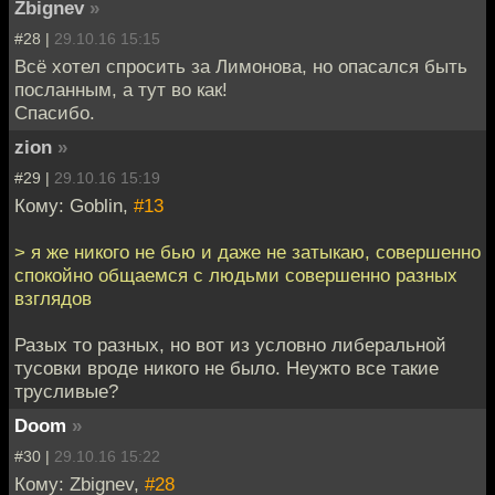
Zbignev
»
#28 |
29.10.16 15:15
Всё хотел спросить за Лимонова, но опасался быть
посланным, а тут во как!
Спасибо.
zion
»
#29 |
29.10.16 15:19
Кому: Goblin,
#13
> я же никого не бью и даже не затыкаю, совершенно
спокойно общаемся с людьми совершенно разных
взглядов
Разых то разных, но вот из условно либеральной
тусовки вроде никого не было. Неужто все такие
трусливые?
Doom
»
#30 |
29.10.16 15:22
Кому: Zbignev,
#28