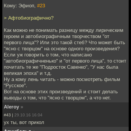
Кому: Эфиоп,
#23
> Афтобиографично?
Как можно не понимать разницу между лирическим
героем и автобиографичным творчеством "от
первого лица"? Или это такой стеб? Что может быть
"ясно с творцом" на основе одного произведения?
Если уж говорить о том, что написано
"автобиографичненько" и "от первого лица", то стоит
почитать те же "Подросток Савенко", "У нас была
великая эпоха" и т.д.
Ну а кому лень читать - можно посмотреть фильм
"Русское".
Вот на основе этих произведений и стоит делать
выводы о том, что "ясно с творцом", а что нет.
Aleroy
»
#43 |
29.10.16 16:04
ух ты, вот прикол