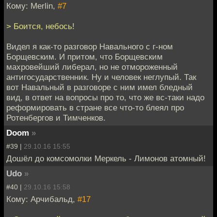
Кому: Merlin,
#7
> Боится, небось!
Видел я как-то разговор Навального с г-ном
Борщевским. И притом, что Борщевским
махровейший либерал, но не отмороженный
антигосударственник. Ну и человек неглупый. Так
вот Навальный в разговоре с ним имел бледный
вид, в ответ на вопросы про то, что же вс-таки надо
реформировать в стране все что-то блеял про
Ротенбергов и Тимченков.
Doom
»
#39 |
29.10.16 15:55
Дошёл до комсомолки Меркель - Лимонов атомный!
Udo
»
#40 |
29.10.16 15:58
Кому: Арчибальд,
#17