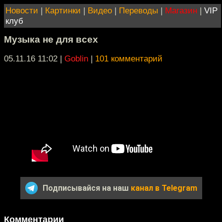
Новости
|
Картинки
|
Видео
|
Переводы
|
Магазин
|
VIP
клуб
Музыка не для всех
05.11.16 11:02
|
Goblin
|
101 комментарий
Подписывайся на наш
канал в Telegram
Комментарии