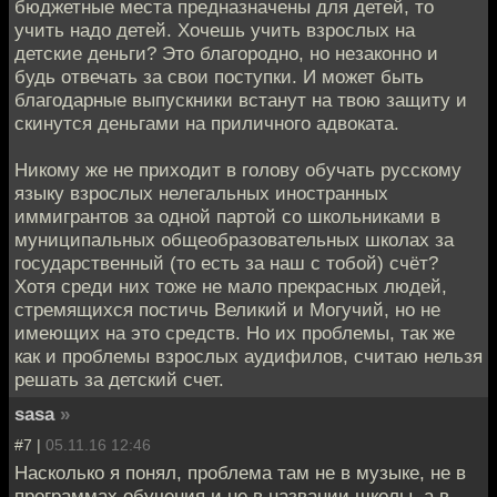
бюджетные места предназначены для детей, то
учить надо детей. Хочешь учить взрослых на
детские деньги? Это благородно, но незаконно и
будь отвечать за свои поступки. И может быть
благодарные выпускники встанут на твою защиту и
скинутся деньгами на приличного адвоката.
Никому же не приходит в голову обучать русскому
языку взрослых нелегальных иностранных
иммигрантов за одной партой со школьниками в
муниципальных общеобразовательных школах за
государственный (то есть за наш с тобой) счёт?
Хотя среди них тоже не мало прекрасных людей,
стремящихся постичь Великий и Могучий, но не
имеющих на это средств. Но их проблемы, так же
как и проблемы взрослых аудифилов, считаю нельзя
решать за детский счет.
sasa
»
#7 |
05.11.16 12:46
Насколько я понял, проблема там не в музыке, не в
программах обучения и не в названии школы, а в