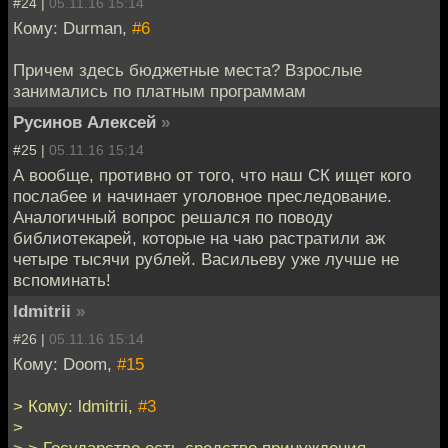
#24 |
05.11.16 15:14
Кому: Durman,
#6
Причем здесь бюджетные места? Взрослые
занимались по платным программам
Русинов Алексей
»
#25 |
05.11.16 15:14
А вообще, противно от того, что наш СК ищет кого
послабее и начинает уголовное преследование.
Аналогичный вопрос решался по поводу
библиотекарей, которые на чаю растратили аж
четыре тысячи рублей. Васильеву уже лучше не
вспоминать!
ldmitrii
»
#26 |
05.11.16 15:14
Кому: Doom,
#15
> Кому: ldmitrii,
#3
>