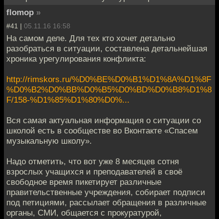
flomop
»
#41 |
05.11.16 16:58
На самом деле. Для тех кто хочет детально
разобраться в ситуации, составлена детальнейшая
хроника урегулирования конфликта:
http://rimskors.ru/%D0%BE%D0%B1%D1%8A%D1%8F
%D0%B2%D0%BB%D0%B5%D0%BD%D0%B8%D1%8
F/158-%D1%85%D1%80%D0%...
Вся самая актуальная информация о ситуации со
школой есть в сообществе во Вконтакте «Спасем
музыкальную школу».
Надо отметить, что вот уже 8 месяцев сотня
взрослых учащихся и преподавателей в своё
свободное время пикетирует различные
правительственные учреждения, собирает подписи
под петициями, рассылает обращения в различные
органы, СМИ, общается с прокуратурой,