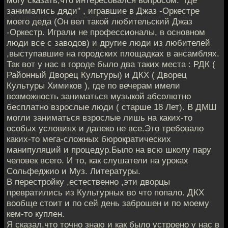
занимались дяди" , игравшие в Джаз -Оркестре
моего деда (Он вел такой любительский Джаз
-Оркестр. Играли не профессионалы, в основном
люди все с заводов) и другие люди из любителей
,выступавшие на городских площадках в ансамблях.
Так вот у нас в городе было два таких места : РДК (
Районный Дворец Культуры) и ДКХ ( Дворец
Культуры Химиков ), где по вечерам имели
возможность заниматься музыкой абсолютно
бесплатно взрослые люди ( старше 18 Лет). В ДМШ
могли заниматься взрослые лишь на каких-то
особых условиях и далеко не все.Это требовало
каких-то мега-сложных бюрократических
манипуляций и процедур.Было на всю школу пару
человек всего. И то, как слушатели на уроках
Сольфеджио и Муз. Литературы.
В перестройку ,естественно ,эти дворцы
превратились из Культурных во что попало. ДКХ
вообще стоит и по сей день заброшен и по моему
кем-то куплен.
Я сказал,что точно знаю и как было устроено у нас в