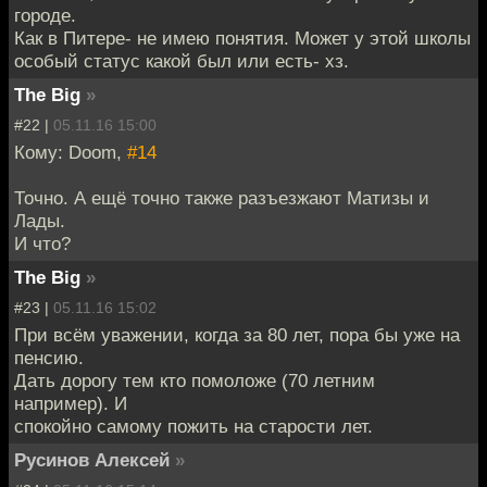
городе.
Как в Питере- не имею понятия. Может у этой школы
особый статус какой был или есть- хз.
The Big
»
#22 |
05.11.16 15:00
Кому: Doom,
#14
Точно. А ещё точно также разъезжают Матизы и
Лады.
И что?
The Big
»
#23 |
05.11.16 15:02
При всём уважении, когда за 80 лет, пора бы уже на
пенсию.
Дать дорогу тем кто помоложе (70 летним
например). И
спокойно самому пожить на старости лет.
Русинов Алексей
»