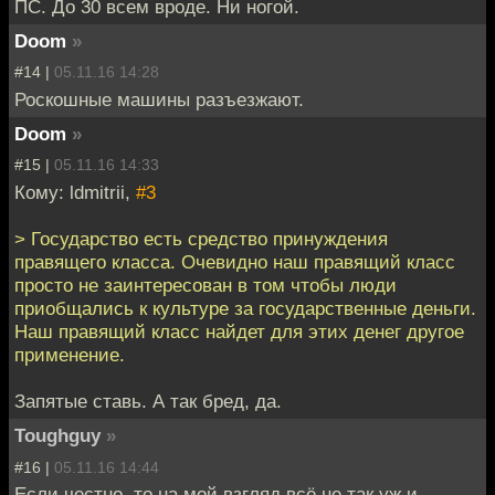
ПС. До 30 всем вроде. Ни ногой.
Doom
»
#14 |
05.11.16 14:28
Роскошные машины разъезжают.
Doom
»
#15 |
05.11.16 14:33
Кому: ldmitrii,
#3
> Государство есть средство принуждения
правящего класса. Очевидно наш правящий класс
просто не заинтересован в том чтобы люди
приобщались к культуре за государственные деньги.
Наш правящий класс найдет для этих денег другое
применение.
Запятые ставь. А так бред, да.
Toughguy
»
#16 |
05.11.16 14:44
Если честно, то на мой взгляд всё не так уж и