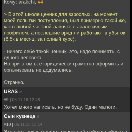
Кому: arakchi,
#4
> В этой школе ценник для взрослых, на момент
моей попытки поступления, был примерно такой же,
как в любой частной лавочке с аналогичным
профилем, а последние вряд ли работают в убыток
(8,5к в месяц, за полный курс).
- ничего себе такой ценник, это, надо понимать, с
одного человека.
Но при этом всё юридически грамотно оформить и
организовать не додумались.
Странно.
URAS
»
#9 |
05.11.16 12:48
Хотел много написать, но не буду. Одни матюги.
Сын кузнеца
»
#10 |
05.11.16 13:14
Это чего, ацкая машина репрессий набрала обороты