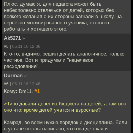
Плюс, думаю я, для педагога может быть
небесполезно отвлечься от детей, которых без
всякого желания с их стороны загнали в школу, на
серьёзно мотивированного ученика, готового
работать и хотящего этого.
Ak5271
»
#5 |
05.11.16 12:36
Кто-то, видимо, решил делать аналогичное, только
частное. Вот и придумали "нецелевое
расходование".
Durman
»
#6 |
05.11.16 12:46
Кому: Dm11,
#1
>Типо давали денег из бюджета на детей, а там вон
оно что: кроме детей учатся и взрослые?
Камрад, во всем нужна порядок и дисциплина. Если
в уставе школы написано, что она детская и