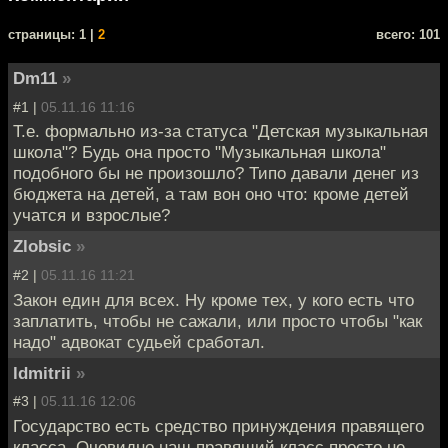
cтраницы: 1 |
2
всего: 101
Dm11
»
#1 |
05.11.16 11:16
Т.е. формально из-за статуса "Детская музыкальная
школа"? Будь она просто "Музыкальная школа"
подобного бы не произошло? Типо давали денег из
бюджета на детей, а там вон оно что: кроме детей
учатся и взрослые?
Zlobsic
»
#2 |
05.11.16 11:21
Закон един для всех. Ну кроме тех, у кого есть что
заплатить, чтобы не сажали, или просто чтобы "как
надо" адвокат судьей сработал.
ldmitrii
»
#3 |
05.11.16 12:06
Государство есть средство принуждения правящего
класса. Очевидно наш правящий класс просто не