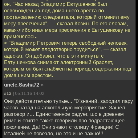
он. "Час назад Владимир Евтушенков был
освобожден из-под домашнего ареста по
постановлению следователя, который отменил ему
меру пресечения", — сказал Козин. По его словам,
какая-либо иная мера пресечения к Евтушенкову не
применялась.
> "Владимир Петрович теперь свободный человек,
который может плодотворно трудиться", — сказал
адвокат. Он добавил, что в эти минуты с
Евтушенкова снимают электронный браслет,
которым он был снабжен на период содержания под
домашним арестом.
uncle.Sasha72
»
#13 |
05.11.16 14:02
Они действительно тупые... "0"знаний, заходил пару
часов назад на алкогольную мероприятие. Зашёл
разговор и... Единственное радует, шо в древнем
риме и египте также говорили про подрастающее
поколение. Да! Они знают столицу Франции! С
Италией не повезло, но это и не важно!!!