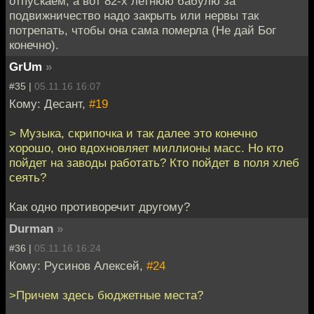
отпускаем, а вот 82-х летнюю бабулю за
подвижничество надо закрыть или нервы так
потрепать, чтобы она сама померла (Не дай Бог
конечно).
GrUm
»
#35 |
05.11.16 16:07
Кому: Десант,
#19
> Музыка, скрипочка и так далее это конечно
хорошо, оно вдохновляет миллионы масс. Но кто
пойдет на заводы работать? Кто пойдет в поля хлеб
сеять?
Как одно противоречит другому?
Durman
»
#36 |
05.11.16 16:24
Кому: Русинов Алексей,
#24
>Причем здесь бюджетные места?