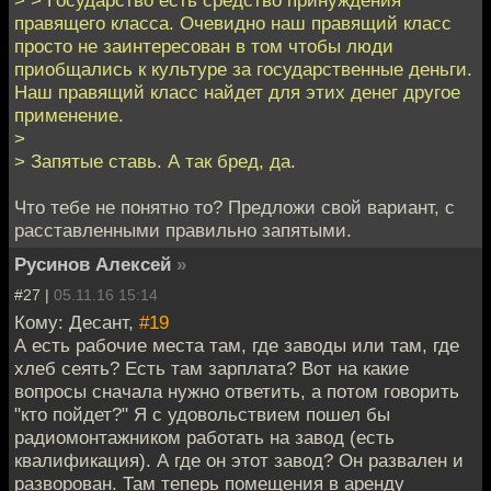
> > Государство есть средство принуждения
правящего класса. Очевидно наш правящий класс
просто не заинтересован в том чтобы люди
приобщались к культуре за государственные деньги.
Наш правящий класс найдет для этих денег другое
применение.
>
> Запятые ставь. А так бред, да.
Что тебе не понятно то? Предложи свой вариант, с
расставленными правильно запятыми.
Русинов Алексей
»
#27 |
05.11.16 15:14
Кому: Десант,
#19
А есть рабочие места там, где заводы или там, где
хлеб сеять? Есть там зарплата? Вот на какие
вопросы сначала нужно ответить, а потом говорить
"кто пойдет?" Я с удовольствием пошел бы
радиомонтажником работать на завод (есть
квалификация). А где он этот завод? Он развален и
разворован. Там теперь помещения в аренду