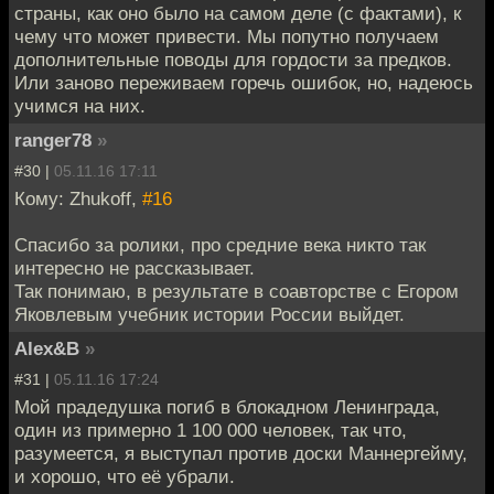
страны, как оно было на самом деле (с фактами), к
чему что может привести. Мы попутно получаем
дополнительные поводы для гордости за предков.
Или заново переживаем горечь ошибок, но, надеюсь
учимся на них.
ranger78
»
#30 |
05.11.16 17:11
Кому: Zhukoff,
#16
Спасибо за ролики, про средние века никто так
интересно не рассказывает.
Так понимаю, в результате в соавторстве с Егором
Яковлевым учебник истории России выйдет.
Alex&B
»
#31 |
05.11.16 17:24
Мой прадедушка погиб в блокадном Ленинграда,
один из примерно 1 100 000 человек, так что,
разумеется, я выступал против доски Маннергейму,
и хорошо, что её убрали.