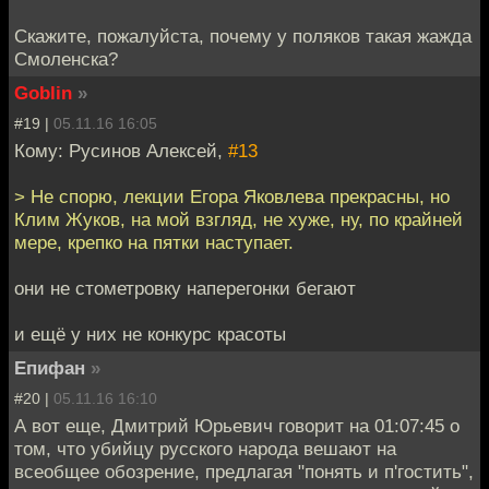
Скажите, пожалуйста, почему у поляков такая жажда
Смоленска?
Goblin
»
#19 |
05.11.16 16:05
Кому: Русинов Алексей,
#13
> Не спорю, лекции Егора Яковлева прекрасны, но
Клим Жуков, на мой взгляд, не хуже, ну, по крайней
мере, крепко на пятки наступает.
они не стометровку наперегонки бегают
и ещё у них не конкурс красоты
Епифан
»
#20 |
05.11.16 16:10
А вот еще, Дмитрий Юрьевич говорит на 01:07:45 о
том, что убийцу русского народа вешают на
всеобщее обозрение, предлагая "понять и п'гостить",