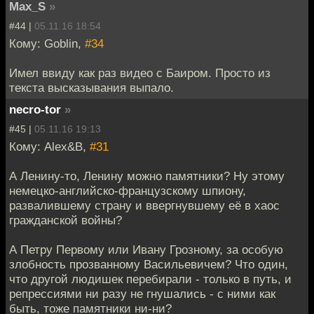
Max_S
»
#44 |
05.11.16 18:54
Кому: Goblin,
#34
Имел ввиду как раз видео с Баиром. Просто из
текста высказывания выпало.
necro-tor
»
#45 |
05.11.16 19:13
Кому: Alex&B,
#31
А Ленину-то, Ленину можно памятники? Ну этому
немецко-английско-французскому шпиону,
развалившему страну и ввергнувшему её в хаос
гражданской войны?
А Петру Первому или Ивану Грозному, за особую
злобность прозванному Васильевичем? Что один,
что другой людишек перебирали - только в путь, и
репрессиями ни разу не гнушались - с ними как
быть, тоже памятники ни-ни?