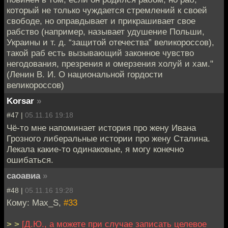
который не только чуждается стремлений к своей
свободе, но оправдывает и прикрашивает свое
рабство (например, называет удушение Польши,
Украины и т. д. “защитой отечества” великороссов),
такой раб есть вызывающий законное чувство
негодования, презрения и омерзения холуй и хам."
(Ленин В. И. О национальной гордости
великороссов)
Korsar
»
#47 |
05.11.16 19:18
Чё-то мне напоминает история про жену Ивана
Грозного либеральные истории про жену Сталина.
Лекала какие-то одинаковые, я могу конечно
ошибаться.
саоавиа
»
#48 |
05.11.16 19:28
Кому: Max_S,
#33
> >
[Д.Ю., а можете при случае записать целевое