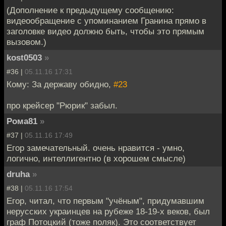
(Дополнение к предыдущему сообщению:
видеообращение с упоминанием Гранина прямо в
заголовке видео должно быть, чтобы это прямым
вызовом.)
kost0503
»
#36 |
05.11.16 17:31
Кому: За державу обидно,
#23
про крейсер "Рюрик" забыл.
Рома81
»
#37 |
05.11.16 17:49
Егор замечательный. очень нравится - умно,
логично, интеллигентно (в хорошем смысле)
druha
»
#38 |
05.11.16 17:54
Егор, читал, что первым "учёным", придумавшим
нерусских украинцев на рубеже 18-19-х веков, был
граф Потоцкий (тоже поляк). Это соответствует