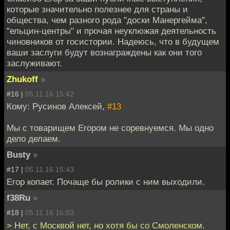
которые значительно полезнее для страны и
общества, чем разного рода "доски Манергейма",
"ельцин-центры" и прочая неуклюжая деятельность
чиновников от госистории. Надеюсь, что в будущем
ваши заслуги будут вознаграждены как они того
заслуживают.
Zhukoff
»
#16 |
05.11.16 15:42
Кому: Русинов Алексей,
#13
Мы с товарищем Егором не соревнуемся. Мы одно
дело делаем.
Busty
»
#17 |
05.11.16 15:43
Егор копает. Почаще бы ролики с ним выходили.
f38Ru
»
#18 |
05.11.16 16:03
> Нет, с Москвой нет, но хотя бы со Смоленском.