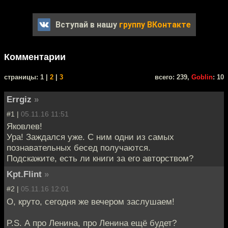
Вступай в нашу
группу ВКонтакте
Комментарии
cтраницы: 1 |
2
|
3
всего: 239,
Goblin
: 10
Errgiz
»
#1 |
05.11.16 11:51
Яковлев!
Ура! Заждался уже. С ним одни из самых
познавательных бесед получаются.
Подскажите, есть ли книги за его авторством?
Kpt.Flint
»
#2 |
05.11.16 12:01
О, круто, сегодня же вечером заслушаем!
P.S. А про Ленина, про Ленина ещё будет?