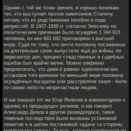
Однако с той же точки зрения, я хорошо понимаю
тех, кто выступает против памятников Сталину,
потому что их родственники погибли в ходе
репрессий. В 1937-1938 гг. согласно Земскову по
политическим причинам было осуждено 1 344 923
человека, из них 681 692 приговорено к высшей
мере. Судя по тому, что почти половину посаженных
на длительные сроки выпустили ещё до войны, по
пересмотру дел, процент следственных и судебных
ошибок был крайне велик. Можно уверенно
предполагать, что даже в рамках идеологических
установок того времени по меньшей мере половину
осуждённых посадили или расстреляли зазря - били
по своим либо по непричастным людям.
И как показал тот же Егор Яковлев в комментариях к
одному из предыдущих роликов, и как говорил
Александр Дюков в другом разведопросе, такие
тяжёлые последствия были вызваны установкой
лимитов и в целом постановкой задачи со стороны
руководства страны. То есть, налицо чудовищная по