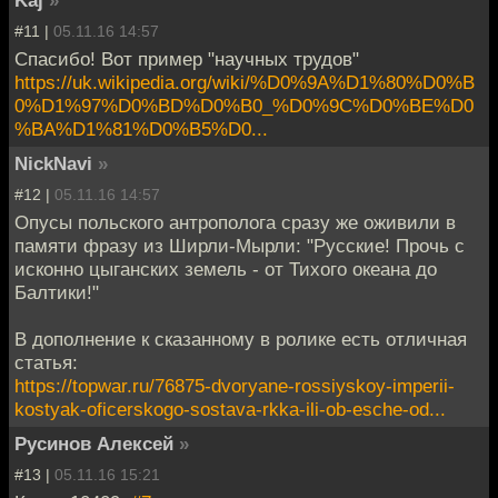
Kaj
»
#11 |
05.11.16 14:57
Спасибо! Вот пример "научных трудов"
https://uk.wikipedia.org/wiki/%D0%9A%D1%80%D0%B
0%D1%97%D0%BD%D0%B0_%D0%9C%D0%BE%D0
%BA%D1%81%D0%B5%D0...
NickNavi
»
#12 |
05.11.16 14:57
Опусы польского антрополога сразу же оживили в
памяти фразу из Ширли-Мырли: "Русские! Прочь с
исконно цыганских земель - от Тихого океана до
Балтики!"
В дополнение к сказанному в ролике есть отличная
статья:
https://topwar.ru/76875-dvoryane-rossiyskoy-imperii-
kostyak-oficerskogo-sostava-rkka-ili-ob-esche-od...
Русинов Алексей
»
#13 |
05.11.16 15:21