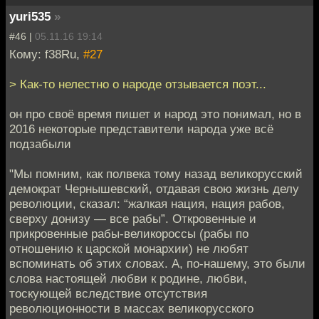
yuri535
»
#46 |
05.11.16 19:14
Кому: f38Ru,
#27
> Как-то нелестно о народе отзывается поэт...
он про своё время пишет и народ это понимал, но в
2016 некоторые представители народа уже всё
подзабыли
"Мы помним, как полвека тому назад великорусский
демократ Чернышевский, отдавая свою жизнь делу
революции, сказал: “жалкая нация, нация рабов,
сверху донизу — все рабы”. Откровенные и
прикровенные рабы-великороссы (рабы по
отношению к царской монархии) не любят
вспоминать об этих словах. А, по-нашему, это были
слова настоящей любви к родине, любви,
тоскующей вследствие отсутствия
революционности в массах великорусского