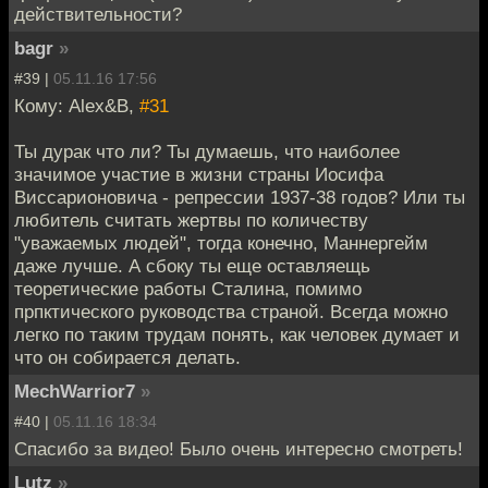
действительности?
bagr
»
#39 |
05.11.16 17:56
Кому: Alex&B,
#31
Ты дурак что ли? Ты думаешь, что наиболее
значимое участие в жизни страны Иосифа
Виссарионовича - репрессии 1937-38 годов? Или ты
любитель считать жертвы по количеству
"уважаемых людей", тогда конечно, Маннергейм
даже лучше. А сбоку ты еще оставляещь
теоретические работы Сталина, помимо
прпктического руководства страной. Всегда можно
легко по таким трудам понять, как человек думает и
что он собирается делать.
MechWarrior7
»
#40 |
05.11.16 18:34
Спасибо за видео! Было очень интересно смотреть!
Lutz
»