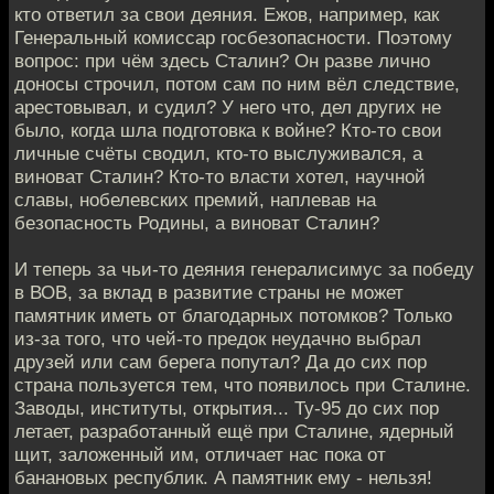
кто ответил за свои деяния. Ежов, например, как
Генеральный комиссар госбезопасности. Поэтому
вопрос: при чём здесь Сталин? Он разве лично
доносы строчил, потом сам по ним вёл следствие,
арестовывал, и судил? У него что, дел других не
было, когда шла подготовка к войне? Кто-то свои
личные счёты сводил, кто-то выслуживался, а
виноват Сталин? Кто-то власти хотел, научной
славы, нобелевских премий, наплевав на
безопасность Родины, а виноват Сталин?
И теперь за чьи-то деяния генералисимус за победу
в ВОВ, за вклад в развитие страны не может
памятник иметь от благодарных потомков? Только
из-за того, что чей-то предок неудачно выбрал
друзей или сам берега попутал? Да до сих пор
страна пользуется тем, что появилось при Сталине.
Заводы, институты, открытия... Ту-95 до сих пор
летает, разработанный ещё при Сталине, ядерный
щит, заложенный им, отличает нас пока от
банановых республик. А памятник ему - нельзя!