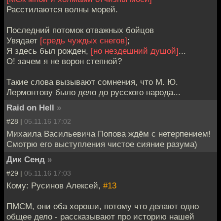
Расстилаются волны морей.
Последний потомок отважных бойцов
Увядает
[средь чуждых снегов]
;
Я здесь был рожден,
[но нездешний душой]
...
О! зачем я не ворон степной?
Такие слова вызывают сомнения, что М. Ю.
Лермонтову было дело до русского народа...
Raid on Hell
»
#28 |
05.11.16 17:02
Михаила Васильевича Попова ждём с нетерпением!
Смотрю его выступления чистое сияние разума)
Дик Сенд
»
#29 |
05.11.16 17:03
Кому: Русинов Алексей,
#13
ПМСМ, они оба хороши, потому что делают одно
общее дело - рассказывают про историю нашей