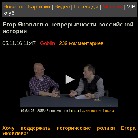
Новости
|
Картинки
|
Видео
|
Переводы
|
Магазин
|
VIP
клуб
Егор Яковлев о непрерывности российской
истории
05.11.16 11:47
|
Goblin
|
239 комментариев
01:34:25
|
305345 просмотров
|
текст
|
аудиоверсия
|
скачать
Хочу поддержать исторические ролики Егора
Яковлева!