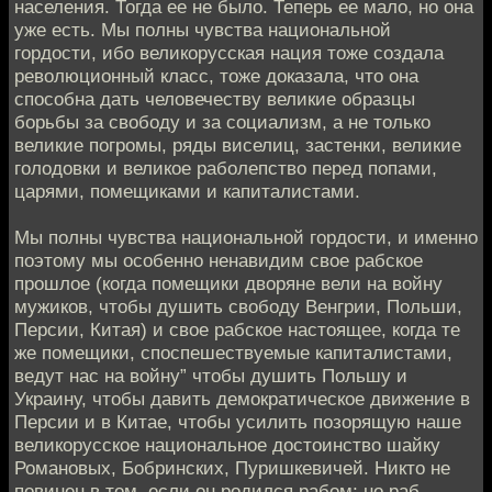
населения. Тогда ее не было. Теперь ее мало, но она
уже есть. Мы полны чувства национальной
гордости, ибо великорусская нация тоже создала
революционный класс, тоже доказала, что она
способна дать человечеству великие образцы
борьбы за свободу и за социализм, а не только
великие погромы, ряды виселиц, застенки, великие
голодовки и великое раболепство перед попами,
царями, помещиками и капиталистами.
Мы полны чувства национальной гордости, и именно
поэтому мы особенно ненавидим свое рабское
прошлое (когда помещики дворяне вели на войну
мужиков, чтобы душить свободу Венгрии, Польши,
Персии, Китая) и свое рабское настоящее, когда те
же помещики, споспешествуемые капиталистами,
ведут нас на войну” чтобы душить Польшу и
Украину, чтобы давить демократическое движение в
Персии и в Китае, чтобы усилить позорящую наше
великорусское национальное достоинство шайку
Романовых, Бобринских, Пуришкевичей. Никто не
повинен в том, если он родился рабом; но раб,