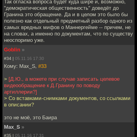
Так огласка вопроса будет куда шире и, возможно,
"демократическая общественность" доведёт до
Гранина это обращение. Да и в целом это было бы
полезно как отдельный предметный разбор одного из
самых вредных мифов о Маннергейме -- причем, не
на словах, а именно по документам, что по существу
неоспоримо уже.
Goblin
»
#34 |
05.11.16 17:30
Кому: Max_S,
#33
>
[Д.Ю., а можете при случае записать целевое
видеообращение к Д.Гранину по поводу
артиллерии?]
> Со вставками-снимками документов, со ссылками
в описании?
это не моё, это Баира
Max_S
»
#35 |
05.11.16 17:31