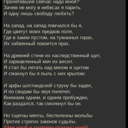
Пролетевший сейчас надо мной?
Зачем не могу в небесах я парить
И одну лишь свободу любить?
На запад, на запад помчался бы я,
Где цветут моих предков поля,
Где в замке пустом, на туманных горах,
Их забвенный покоится прах.
На древней стене их наследственный щит,
И заржавленный меч их висит.
Я стал бы летать над мечом и щитом
И смахнул бы я пыль с них крылом;
И арфы шотландской струну бы задел,
И по сводам бы звук полетел;
Внимаем одним, и одним пробужден,
Как раздался, так смолкнул бы он.
Но тщетны мечты, бесполезны мольбы
Против строгих законов судьбы.
[Меж мной и холмами отчизны моей]