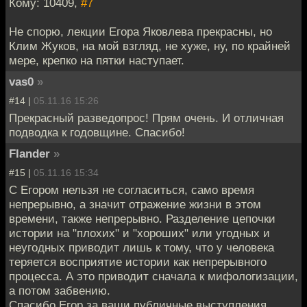
Кому: 10409,
#7
Не спорю, лекции Егора Яковлева прекрасны, но
Клим Жуков, на мой взгляд, не хуже, ну, по крайней
мере, крепко на пятки наступает.
vas0
»
#14 |
05.11.16 15:26
Прекрасный разведопрос! Прям очень. И отличная
подводка к годовщине. Спасибо!
Flander
»
#15 |
05.11.16 15:34
С Егором нельзя не согласиться, само время
непрерывно, а значит отражение жизни в этом
времени, также непрерывно. Разделение цепочки
истории на "плохих" и "хороших" или угодных и
неугодных приводит лишь к тому, что у человека
теряется восприятие истории как непрерывного
процесса. А это приводит сначала к мифологизации,
а потом забвению.
Спасибо Егор за ваши публичные выступления,