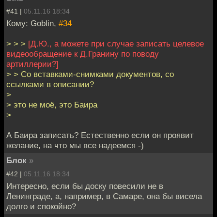
#41 |
05.11.16 18:34
Кому: Goblin,
#34
> > >
[Д.Ю., а можете при случае записать целевое
видеообращение к Д.Гранину по поводу
артиллерии?]
> > Со вставками-снимками документов, со
ссылками в описании?
>
> это не моё, это Баира
>
А Баира записать? Естественно если он проявит
желание, на что мы все надеемся -)
Блок
»
#42 |
05.11.16 18:34
Интересно, если бы доску повесили не в
Ленинграде, а, например, в Самаре, она бы висела
долго и спокойно?