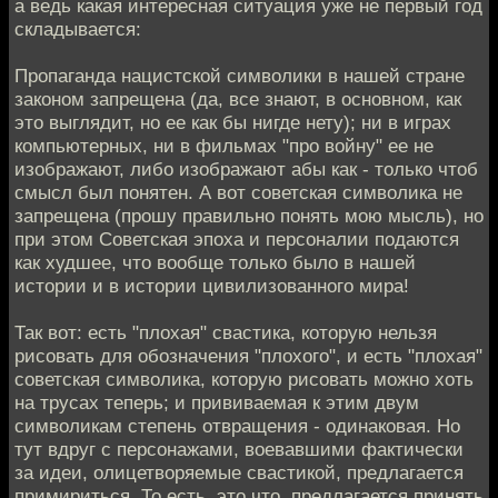
а ведь какая интересная ситуация уже не первый год
складывается:
Пропаганда нацистской символики в нашей стране
законом запрещена (да, все знают, в основном, как
это выглядит, но ее как бы нигде нету); ни в играх
компьютерных, ни в фильмах "про войну" ее не
изображают, либо изображают абы как - только чтоб
смысл был понятен. А вот советская символика не
запрещена (прошу правильно понять мою мысль), но
при этом Советская эпоха и персоналии подаются
как худшее, что вообще только было в нашей
истории и в истории цивилизованного мира!
Так вот: есть "плохая" свастика, которую нельзя
рисовать для обозначения "плохого", и есть "плохая"
советская символика, которую рисовать можно хоть
на трусах теперь; и прививаемая к этим двум
символикам степень отвращения - одинаковая. Но
тут вдруг с персонажами, воевавшими фактически
за идеи, олицетворяемые свастикой, предлагается
примириться. То есть, это что, предлагается принять