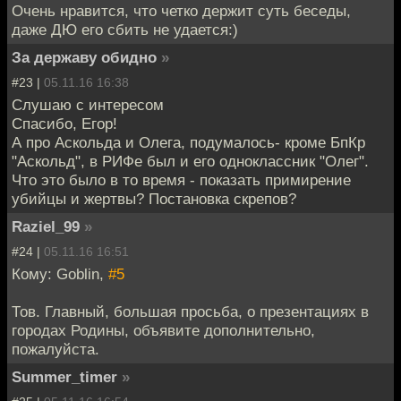
Очень нравится, что четко держит суть беседы,
даже ДЮ его сбить не удается:)
За державу обидно
»
#23 |
05.11.16 16:38
Слушаю с интересом
Спасибо, Егор!
А про Аскольда и Олега, подумалось- кроме БпКр
"Аскольд", в РИФе был и его одноклассник "Олег".
Что это было в то время - показать примирение
убийцы и жертвы? Постановка скрепов?
Raziel_99
»
#24 |
05.11.16 16:51
Кому: Goblin,
#5
Тов. Главный, большая просьба, о презентациях в
городах Родины, объявите дополнительно,
пожалуйста.
Summer_timer
»