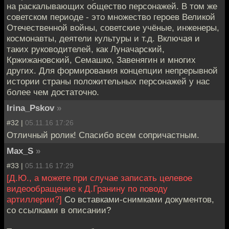
на раскалывающих общество персонажей. В том же
советском периоде - это множество героев Великой
Отечественной войны, советские учёные, инженеры,
космонавты, деятели культуры и т.д. Включая и
таких руководителей, как Луначарский,
Кржижановский, Семашко, Завенягин и многих
других. Для формирования концепции непрерывной
истории страны положительных персонажей у нас
более чем достаточно.
Irina_Pskov
»
#32 |
05.11.16 17:26
Отличный ролик! Спасибо всем сопричастным.
Max_S
»
#33 |
05.11.16 17:29
[Д.Ю., а можете при случае записать целевое
видеообращение к Д.Гранину по поводу
артиллерии?]
Со вставками-снимками документов,
со ссылками в описании?