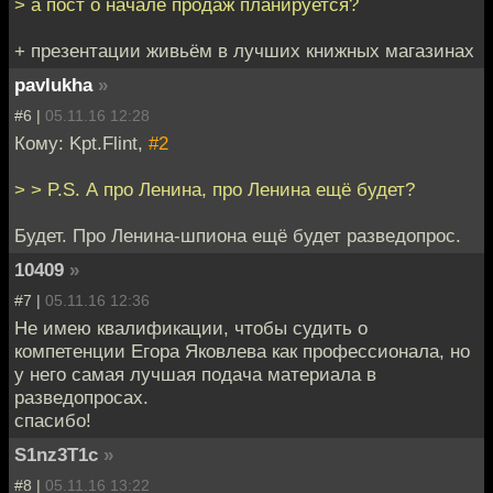
> а пост о начале продаж планируется?
+ презентации живьём в лучших книжных магазинах
pavlukha
»
#6 |
05.11.16 12:28
Кому: Kpt.Flint,
#2
> > P.S. А про Ленина, про Ленина ещё будет?
Будет. Про Ленина-шпиона ещё будет разведопрос.
10409
»
#7 |
05.11.16 12:36
Не имею квалификации, чтобы судить о
компетенции Егора Яковлева как профессионала, но
у него самая лучшая подача материала в
разведопросах.
спасибо!
S1nz3T1c
»
#8 |
05.11.16 13:22