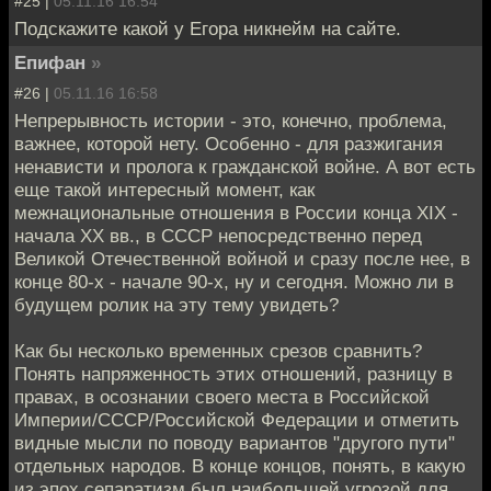
#25 |
05.11.16 16:54
Подскажите какой у Егора никнейм на сайте.
Епифан
»
#26 |
05.11.16 16:58
Непрерывность истории - это, конечно, проблема,
важнее, которой нету. Особенно - для разжигания
ненависти и пролога к гражданской войне. А вот есть
еще такой интересный момент, как
межнациональные отношения в России конца XIX -
начала ХХ вв., в СССР непосредственно перед
Великой Отечественной войной и сразу после нее, в
конце 80-х - начале 90-х, ну и сегодня. Можно ли в
будущем ролик на эту тему увидеть?
Как бы несколько временных срезов сравнить?
Понять напряженность этих отношений, разницу в
правах, в осознании своего места в Российской
Империи/СССР/Российской Федерации и отметить
видные мысли по поводу вариантов "другого пути"
отдельных народов. В конце концов, понять, в какую
из эпох сепаратизм был наибольшей угрозой для