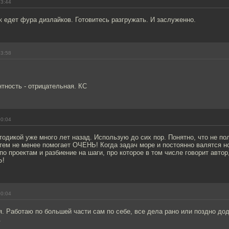
23:44
к едет фура дизлайков. Готовитесь разгружать. И заслуженно.
23:58
нтность - отрицательная. КС
00:04
одикой уже много лет назад. Использую до сих пор. Понятно, что не пол
тем не менее помогает ОЧЕНЬ! Когда задач море и постоянно валятся н
по проектам и разбиение на шаги, про которое в том числе говорит автор
Ь!
00:04
. Работаю по большей части сам по себе, все дела рано или поздно до
.