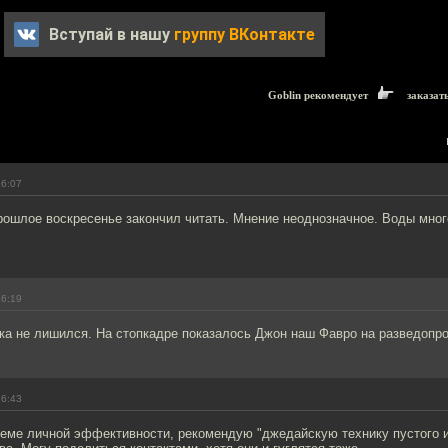
Вступай в нашу
группу ВКонтакте
Goblin рекомендует
заказат
16:07
рошлое воскресенье закончил читать. Мнение неоднозначное. Воды мног
16:19
ка не лишился. На стопкадре показалось Джон наш Фавро на разведопро
16:43
теме личной эффективности, рекомендую "джедайскую технику пустого и