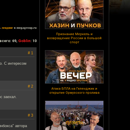
ь
лендинг
в megagroup.ru
Признание Меркель и
возвращение России в большой
всего: 69,
Goblin
: 10
спорт
# 1
о. С интересом
# 2
Атака БПЛА на Геленджик и
открытие Ормузского пролива
с заехал.
# 3
нбокса" автора