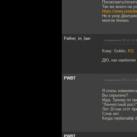
Посмотреть/почит
Так же много на y
https://www.yout
Не в укор Дмитрию
многое близко.
Father_in_law
отправлено 08.11.16 
Кому: Goblin,
#11
ДЮ, как наиболее
PWBT
отправлено 08.11.16 
Я очень извиняюс
Вы серьезно?
Мда. Тренер по пр
"Личностный рост"
Лет 10 как этот бр
Слов нет.
Когда гербалайф 
PWBT