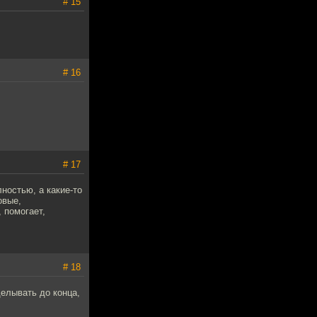
# 15
# 16
# 17
ностью, а какие-то
овые,
, помогает,
# 18
делывать до конца,