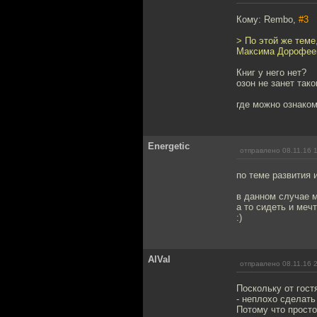
Кому: Rembo,
#3
> По этой же теме
Максима Дорофее
Книг у него нет?
озон не занет тако
где можно ознаком
Energetic
отправлено 08.11.16 
по теме развития 
в данном случае м
а то сидеть и меч
:)
AlVal
отправлено 08.11.16 
Поскольку от гост
- неплохо сделать
Потому что просто