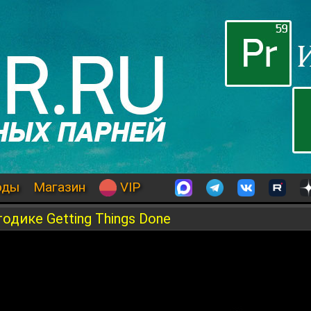
оды
Магазин
VIP
дике Getting Things Done