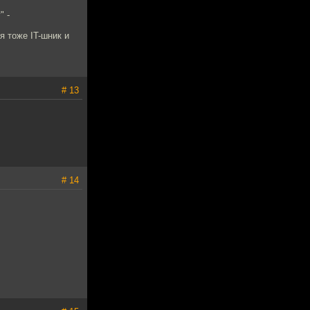
" -
я тоже IT-шник и
# 13
# 14