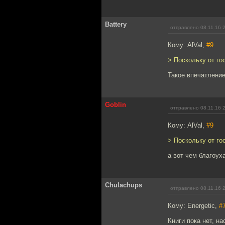
Battery
отправлено 08.11.16 
Кому: AlVal,
#9
> Поскольку от го
Такое впечатление
Goblin
отправлено 08.11.16 
Кому: AlVal,
#9
> Поскольку от го
а вот чем благоух
Chulachups
отправлено 08.11.16 
Кому: Energetic,
#
Книги пока нет, на