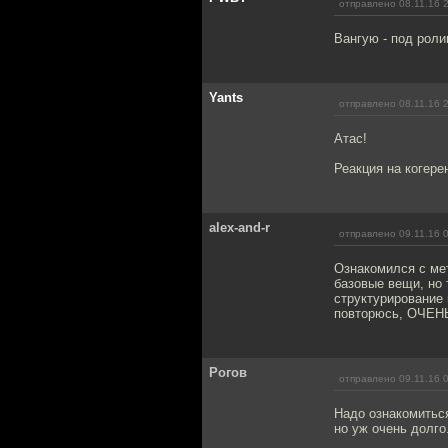
отправлено 08.11.16 
Вангую - под роли
Yants
отправлено 08.11.16 
Атас!
Реакция на когере
alex-and-r
отправлено 09.11.16 
Ознакомился с мет
базовые вещи, но 
структурирование 
повторюсь, ОЧЕН
Рогов
отправлено 09.11.16 
Надо ознакомиться
но уж очень долго