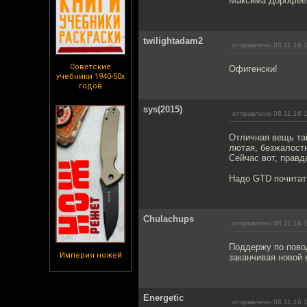
Максима Дорофеева
twilightadam2
отправлено 08.11.16 
Советские
Офигенски!
учебники 1940-50х
годов
sys(2015)
отправлено 08.11.16 
Отличная вещь та
лютая, безжалостн
Сейчас вот, правд
Надо GTD почитать
Chulachups
отправлено 08.11.16 
Поддержу по пово
Империя ножей
заканчивая новой 
Energetic
отправлено 08.11.16 