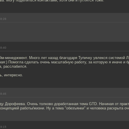
. Могу поделиться контактами, хотя они и гуглятся тоже.
18:28
18:40
йм-менеджмент. Много лет назад благодаря Тупичку увлекся системой 
ая:) Помогла сделать очень масштабную работу, за которую я иначе и б
а, расслабился.
, интересно.
18:46
ду Дорофеева. Очень толково доработанная тема GTD. Начиная от практ
концепцией работы/жизни. Ну а тема "обезъянки" и человека раскрыта о
19:15