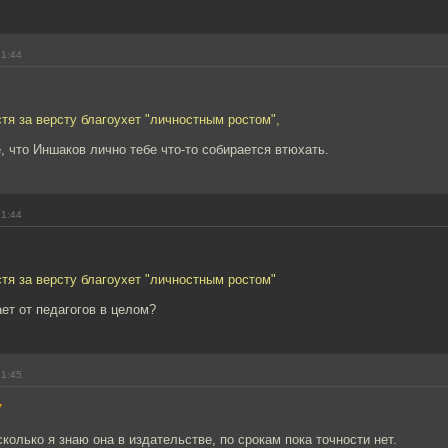
21:44
стя за версту благоухет "личностным ростом",
, что Иншаков лично тебе что-то собирается втюхать.
21:44
стя за версту благоухет "личностным ростом"
ает от педагогов в целом?
21:45
7
сколько я знаю она в издательстве, по срокам пока точности нет.