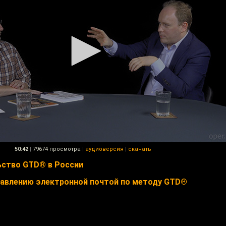
50:42
|
79674 просмотра
|
аудиоверсия
|
скачать
ьство GTD® в России
равлению электронной почтой по методу GTD®