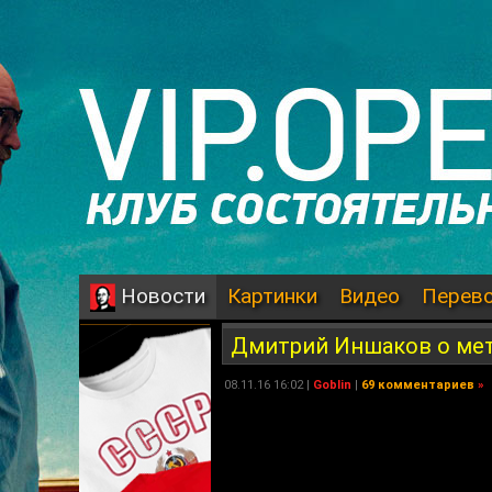
Картинки
Видео
Перев
Новости
Дмитрий Иншаков о мето
08.11.16 16:02 |
Goblin
|
69 комментариев
»