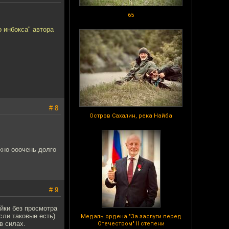
65
 инбокса" автора
# 8
Остров Сахалин, река Найба
.
ожно ооочень долго
# 9
айки без просмотра
сли таковые есть).
Медаль ордена "За заслуги перед
в силах.
Отечеством" II степени