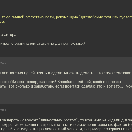
, теме личной эффективности, рекомендую "джедайскую технику пустого
ва.
го автора.
иться с оригиналом статьи по данной технике?
19:20
и достижения целей: взять и сделать/начать делать - это самое сложное
ентор/бизнес-тренер, как некий Карабас с плёткой, крайне полезен.
тать "вот сколько я заработаю, если всё-таки сделаю это и вот это..." м
20:56
я за версту благоухет "личностным ростом", то чтоб ему не кидали дизл
 под роликом тайминг затронутых тем, и возможно интересных фактов (е
 целый час слушать про личностный успех, я, например, совершенно не 