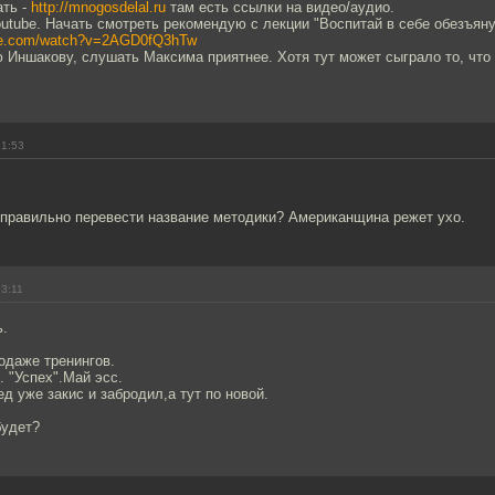
ать -
http://mnogosdelal.ru
там есть ссылки на видео/аудио.
outube. Начать смотреть рекомендую с лекции "Воспитай в себе обезъяну
ube.com/watch?v=2AGD0fQ3hTw
 Иншакову, слушать Максима приятнее. Хотя тут может сыграло то, что 
21:53
 правильно перевести название методики? Американщина режет ухо.
23:11
ь.
одаже тренингов.
. "Успех".Май эсс.
ед уже закис и забродил,а тут по новой.
будет?