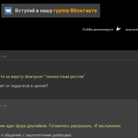
Вступай в нашу
группу ВКонтакте
Goblin рекомендует
заказат
21:44
стя за версту благоухет "личностным ростом"
ает от педагогов в целом?
00:49
лик едет фура дизлайков. Готовитесь разгружать. И заслуженно.
ык к общению с малолетними дебилами