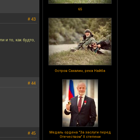
65
# 43
и и то, как будто,
Остров Сахалин, река Найба
# 44
Медаль ордена "За заслуги перед
# 45
Отечеством" II степени