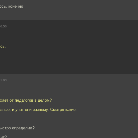
юсь, конечно
00:50
сь.
01:03
ухает от педагогов в целом?
азные, и учат они разному. Смотря какие.
быстро определил?
дит?