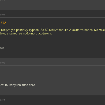
10:07
,
#42
-минутную рекламу курсов. За 50 минут только 2 какие-то полезные мысл
йно, в качестве побочного эффекта.
ная
10:08
.
етних клоунов типа тебя
10:27