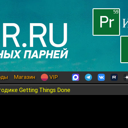
оды
Магазин
VIP
дике Getting Things Done