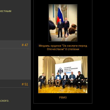
вестным
# 47
Медаль ордена "За заслуги перед
Отечеством" II степени
# 51
РВИО
ского.