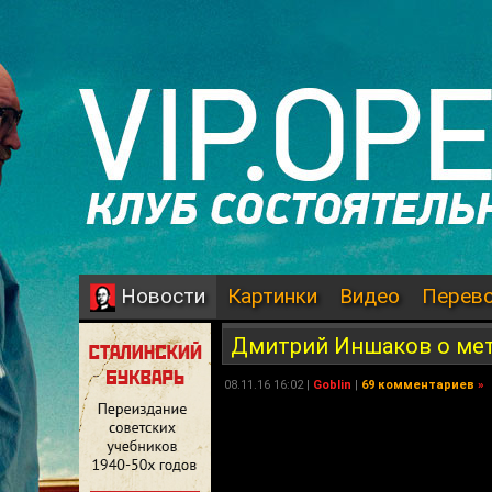
Картинки
Видео
Перев
Новости
Дмитрий Иншаков о мето
08.11.16 16:02 |
Goblin
|
69 комментариев
»