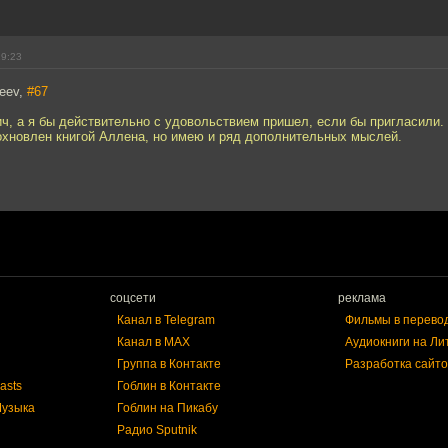
19:23
feev,
#67
, а я бы действительно с удовольствием пришел, если бы пригласили. 
охновлен книгой Аллена, но имею и ряд дополнительных мыслей.
соцсети
реклама
Канал в Telegram
Фильмы в перево
Канал в MAX
Аудиокниги на Ли
Группа в Контакте
Разработка сайто
asts
Гоблин в Контакте
Музыка
Гоблин на Пикабу
Радио Sputnik