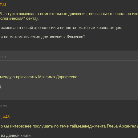
#33
 был густо замешан в сомнительные движения, связанные с печально из
ологическая" секта):
 замешан в новой хронологии и является матёрым хроноложцем
тся на математических достижениях Фоменко?
11:35
омендую пригласить Максима Дорофеева.
д
13:28
к,
#48
ло бы интереснее послушать по теме тайм-менеджмента Глеба Архангель
 из данной книги