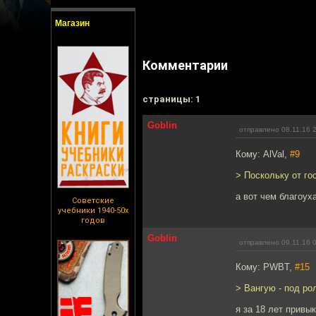
Магазин
Комментарии
cтраницы: 1
Goblin
отправлено 08.11.16 
Кому: AlVal,
#9
> Поскольку от го
а вот чем благоух
Советские
учебники 1940-50х
годов
Goblin
отправлено 09.11.16 
Кому: PWBT,
#15
> Вангую - под ро
я за 18 лет прив