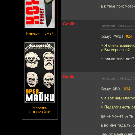
а к тебе присмотр
Goblin
отправлено 09.11.16 
Империя ножей
Кому: PWBT,
#14
> Я очень извиняю
> Вы серьезно?
сколько тебе лет?
Goblin
отправлено 09.11.16 
Кому: AlVal,
#24
> а вот чем благо
>
> Педагоги есть р
Магазин
ОПЕРМАЙКИ
да не может быть
а во мне гада ты 
чем от меня смер