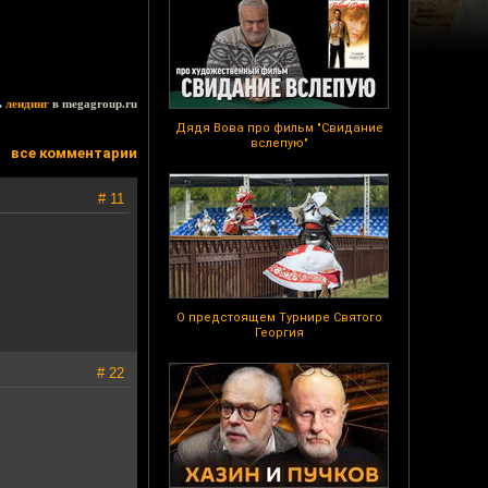
ь
лендинг
в megagroup.ru
Дядя Вова про фильм "Свидание
вслепую"
все комментарии
# 11
О предстоящем Турнире Святого
Георгия
# 22