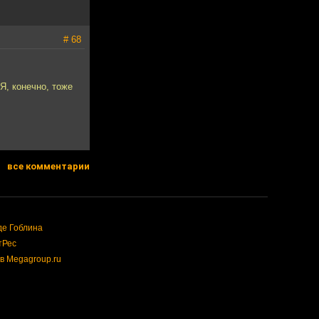
# 68
Я, конечно, тоже
все комментарии
де Гоблина
тРес
в Megagroup.ru