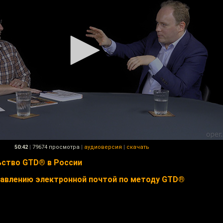
50:42
|
79674 просмотра
|
аудиоверсия
|
скачать
ьство GTD® в России
равлению электронной почтой по методу GTD®