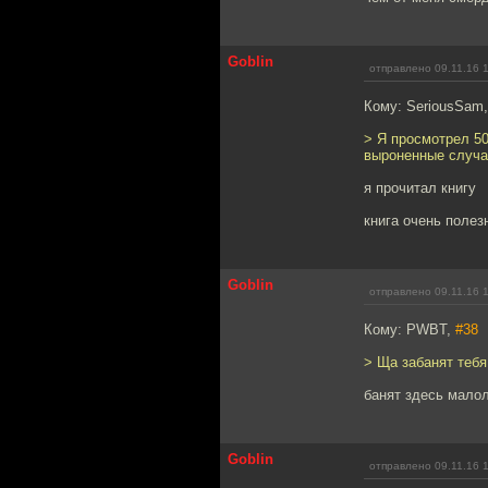
Goblin
отправлено 09.11.16 
Кому: SeriousSam
> Я просмотрел 50
выроненные случа
я прочитал книгу
книга очень полез
Goblin
отправлено 09.11.16 
Кому: PWBT,
#38
> Ща забанят тебя
банят здесь малол
Goblin
отправлено 09.11.16 