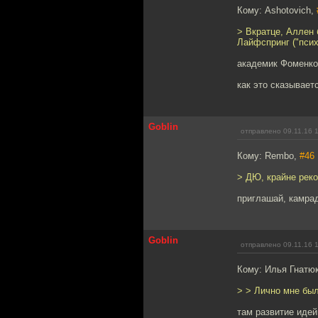
Кому: Ashotovich,
> Вкратце, Аллен
Лайфспринг ("псих
академик Фоменко
как это сказывае
Goblin
отправлено 09.11.16 
Кому: Rembo,
#46
> ДЮ, крайне рек
приглашай, камра
Goblin
отправлено 09.11.16 
Кому: Илья Гнатю
> > Лично мне бы
там развитие идей