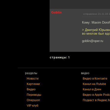
Goblin
отправлено 21.11.16 
Кому: Maxim Doro
> Дмитрий Юрьевич
во многом был вд
goblin@oper.ru
cтраницы: 1
разделы
видео
Новости
Видео в Контакте
Картинки
Канал на Rutube
Видео
Канал в Дзен
Переводы
Видео в Apple Podc
Опершоп
Подкаст в Яндекс.
VIP клуб