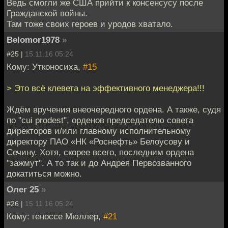
Ведь смогли же США прийти к консенсусу после
Гражданской войны.
Там тоже своих героев и уродов хватало.
Belomor1978
»
#25 |
15.11.16 05:24
Кому: Утконосиха,
#15
> Это всё клевета на эффективного менеджера!!!
Ждём вручения внеочередного ордена. А также, судя
по "cui prodest", орденов председателю совета
директоров и/или главному исполнительному
директору ПАО «НК «Роснефть» Белоусову и
Сечину. Хотя, скорее всего, последним ордена
"зажмут". А то так и до Андрея Первозванного
докатиться можно.
Олег 25
»
#26 |
15.11.16 05:24
Кому: геноссе Мюллер,
#21