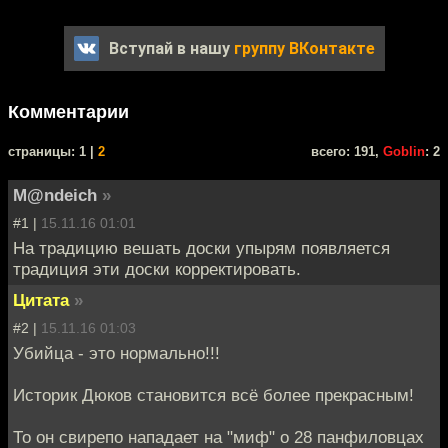
Вступай в нашу
группу ВКонтакте
Комментарии
cтраницы: 1 |
2
всего: 191,
Goblin
: 2
M@ndeich
»
#1 |
15.11.16 01:01
На традицию вешать доски упырям появляется
традиция эти доски корректировать.
Цитата
»
#2 |
15.11.16 01:03
Убийца - это нормально!!!
Историк Дюков становится всё более прекрасным!
То он свирепо нападает на "миф" о 28 панфиловцах