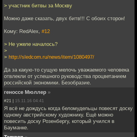
> участник битвы за Москву
Можно даже сказать, двух битв!!! С обоих сторон!
Кому: RedAlex,
#12
> Не ужеле началось?
>
>
http://sledcom.ru/news/item/1080497/
Да за какую-то сущую мелочь уважаемого человека
отвлекли от успешного руководства процветанием
российской экономики. Безобразие.
геноссе Мюллер
»
#21 |
15.11.16 04:41
Я всё не дождусь когда беломудельцы повесят доску
одному австрийскому художнику. Ещё можно
повесить доску Розенбергу, который учился в
Бауманке.