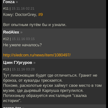
Гонzа
»
#11 |
15.11.16 02:21
Кому: DoctorGrey,
#9
Вот опытным путём бы и узнали.
RedAlex
»
#12 |
15.11.16 03:15
Не ужеле началось?
http://sledcom.ru/news/item/1080497/
Цзен ГУргуров
»
#13 |
15.11.16 03:28
Тут лимоновцам будет где отличиться. Гранит не
бронза, от кувалды трескается.
Похоже, расколотые куски займут свое место в том
музее, где дырявый Карлуша притулился.
Потихоньку образуется инсталяция "свалка
истории".
necro-tor
»