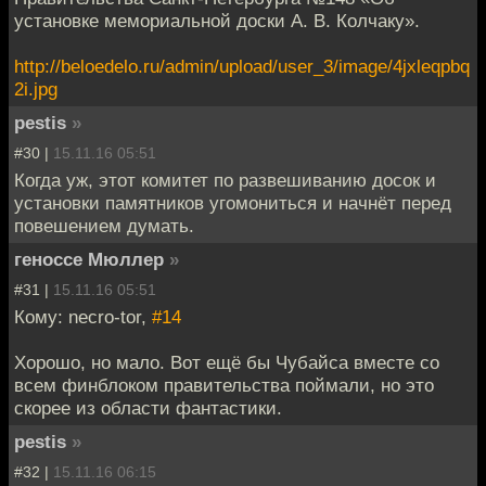
установке мемориальной доски А. В. Колчаку».
http://beloedelo.ru/admin/upload/user_3/image/4jxleqpbq
2i.jpg
pestis
»
#30 |
15.11.16 05:51
Когда уж, этот комитет по развешиванию досок и
установки памятников угомониться и начнёт перед
повешением думать.
геноссе Мюллер
»
#31 |
15.11.16 05:51
Кому: necro-tor,
#14
Хорошо, но мало. Вот ещё бы Чубайса вместе со
всем финблоком правительства поймали, но это
скорее из области фантастики.
pestis
»
#32 |
15.11.16 06:15