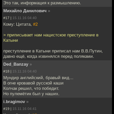
Это так, информация к размышлению.
Михайло Данилович
»
#17 |
15.11.16 04:40
Кому: Цитата,
#2
> приписывает нам нацистское преступление в
Катыни
преступление в Катыни приписал нам В.В.Путин,
давно ещё, когда извинялся перед поляками.
Ded_Banzay
»
#18 |
15.11.16 04:40
Мундир английский, бравый вид…
В огне кровавой русской каши
Колчак решил, что победит.
Но пулемётик был у наших.
i.bragimov
»
#19 |
15.11.16 04:41