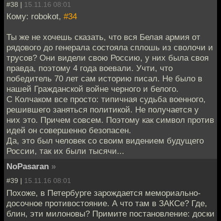
#38 |
15.11.16 08:01
Кому: robokot,
#34
Ты же не хочешь сказать, что вся Белая армия от
рядового до генерала состояла сплошь из сволочи и
трусов? Они видели свою Россию, у них была своя
правда, поэтому 4 года воевали. Учти, что
победитель 70 лет сам историю писал. Не было в
нашей Гражданской войне черного и белого.
С Колчаком все просто: типичная судьба военного,
решившего заняться политикой. Не получается у
них это. Причем совсем. Поэтому как символ против
идей он совершенно безопасен.
Да, это был человек со своим видением будущего
России, так их были тысячи...
NoPasaran
»
#39 |
15.11.16 08:01
Похоже, в Петербурге зарождается мемориально-
досочное противостояние. А что там в ЗАКСе? Где,
блин, эти милоновы? Примите постановление: доски