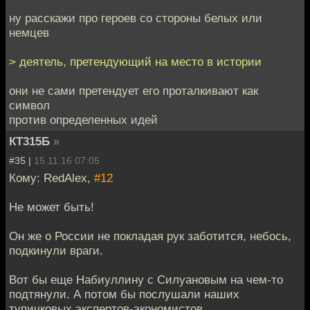
ну расскажи про героев со стороны белых или
немцев
> деятель, претендующий на место в истории
они не сами претендует его проталкивают как
символ
против определенных идей
КТ315Б
»
#35 |
15.11.16 07:05
Кому: RedAlex,
#12
Не может быть!
Он же о России не покладая рук заботится, небось,
подкинули враги.
Вот бы еще Набиуллину с Силуановым на чем-то
подтянули. А потом бы послушали наших
тупичковых экспертов-экономистов.