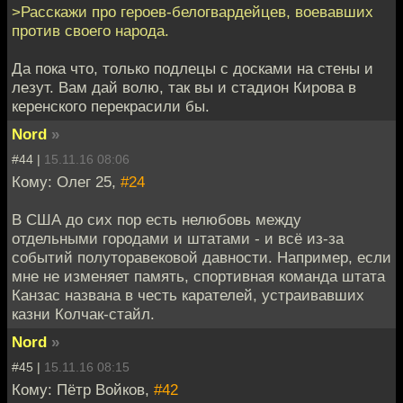
>Расскажи про героев-белогвардейцев, воевавших
против своего народа.
Да пока что, только подлецы с досками на стены и
лезут. Вам дай волю, так вы и стадион Кирова в
керенского перекрасили бы.
Nord
»
#44 |
15.11.16 08:06
Кому: Олег 25,
#24
В США до сих пор есть нелюбовь между
отдельными городами и штатами - и всё из-за
событий полуторавековой давности. Например, если
мне не изменяет память, спортивная команда штата
Канзас названа в честь карателей, устраивавших
казни Колчак-стайл.
Nord
»
#45 |
15.11.16 08:15
Кому: Пётр Войков,
#42