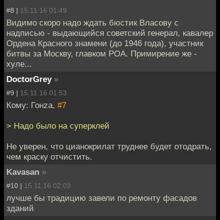
#8 |
15.11.16 01:49
Видимо скоро надо ждать бюстик Власову с
надписью - выдающийся советский генерал, кавалер
Ордена Красного знамени (до 1946 года), участник
битвы за Москву, главком РОА. Примирение же -
хуле...
DoctorGrey
»
#9 |
15.11.16 01:53
Кому: Гонzа,
#7
> Надо было на суперклей
Не уверен, что цианокрилат труднее будет отодрать,
чем краску отчистить.
Kavasan
»
#10 |
15.11.16 02:03
лучше бы традицию завели по ремонту фасадов
зданий