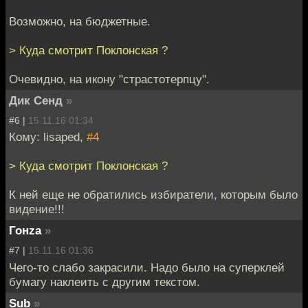
Возможно, на бюджетные.
> Куда смотрит Поклонская ?
Очевидно, на икону "страстотерпцу".
Дик Сенд
»
#6 |
15.11.16 01:34
Кому: lisaped,
#4
> Куда смотрит Поклонская ?
К ней еще не обратились избиратели, которым было
видение!!!
Гонzа
»
#7 |
15.11.16 01:36
Чего-то слабо закрасили. Надо было на суперклей
бумагу наклеить с другим текстом.
Sub
»