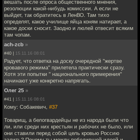
вешать после опроса общественного мнения,
резолюции какой-нибудь комиссии. А если не
выйдет, так обратитесь в ЛенВО. Там тихо
определят, какое училище яйца коням натирает, а
какое доски сносит. Заодно и люлей отвесит всяким
там чопам.
ach-zcb
»
#40 |
15.11.16 08:01
Радует, что ответка на доску очередной "жертве
кровавого режима" прилетела практически сразу.
Хотя эти попытки " национального примерения"
начинают уже конкретно напрягать.
Олег 25
»
#41 |
15.11.16 08:01
Кому: Собакевич,
#37
Товарищ, а белогвардейцы не из народа были что
ли, или среди них крестьян и рабочих не было, или
они ставили перед собой цель кровью Россию
залить? Почему ты между победившей идеей и