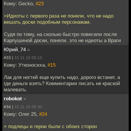
Кому: Gecko,
#23
>Идиоты с первого раза не поняли, что не надо
вешать доски подобным персонажам.
Судя по тому, на сколько быстро повесели после
Карлушиной доски, поняли. это не идиоты а Враги
Юрий_74
»
#33 |
15.11.16 06:15
Кому: Утконосиха,
#15
Лак для ногтей еще купить надо, дорого встанет, а
где деньги взять? Комментарии писать не краской
малевать.
robokot
»
#34 |
15.11.16 06:30
Кому: Олег 25,
#24
> подлецы и герои были с обоих сторон