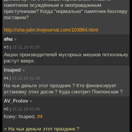
памятники осуждённым и неоправданным
преступникам? Когда "нормально" памятник Кюхлеру
поставим?
http://sha-julin.livejournal.com/103864.html
shu
»
#3 |
15.11.16 01:07
Акции производителей мусорных мешков потихоньку
растут вверх.
lisaped
»
#4 |
15.11.16 01:18
На чьи деньги этот праздник ? Кто финансирует
установку этих досок ? Куда смотрит Поклонская ?
AV_Frolov
»
#5 |
15.11.16 01:30
Кому: lisaped,
#4
> На чьи деньги этот праздник ?