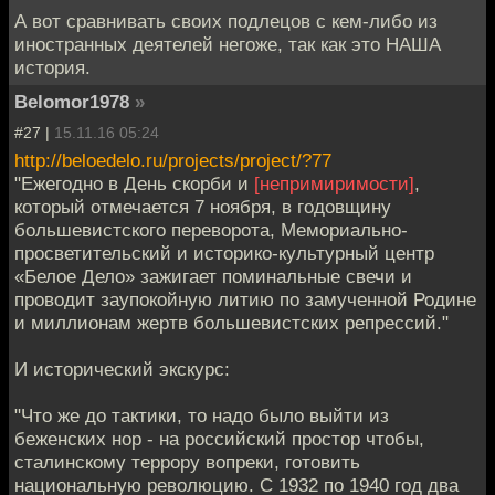
А вот сравнивать своих подлецов с кем-либо из
иностранных деятелей негоже, так как это НАША
история.
Belomor1978
»
#27 |
15.11.16 05:24
http://beloedelo.ru/projects/project/?77
"Ежегодно в День скорби и
[непримиримости]
,
который отмечается 7 ноября, в годовщину
большевистского переворота, Мемориально-
просветительский и историко-культурный центр
«Белое Дело» зажигает поминальные свечи и
проводит заупокойную литию по замученной Родине
и миллионам жертв большевистских репрессий."
И исторический экскурс:
"Что же до тактики, то надо было выйти из
беженских нор - на российский простор чтобы,
сталинскому террору вопреки, готовить
национальную революцию. С 1932 по 1940 год два