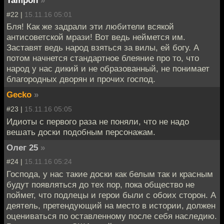
Tampon
»
#22 |
15.11.16 05:01
Бля! Как же задрали эти любители всякой
антисоветской мрази! Вот ведь неймется им.
Заставят ведь народ взяться за вилы, ей богу. А
потом начнется стандартное блеяние про то, что
народ у нас дикий и не образованный, не понимает
благородных дворян и прочих господ.
Gecko
»
#23 |
15.11.16 05:05
Идиоты с первого раза не поняли, что не надо
вешать доски подобным персонажам.
Олег 25
»
#24 |
15.11.16 05:24
Господа, у нас такие доски как белым так и красным
будут появляться до тех пор, пока общество не
поймет, что подлецы и герои были с обоих сторон. А
деятель, претендующий на место в истории, должен
оцениваться по оставленному после себя наследию.