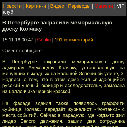
Новости
|
Картинки
|
Видео
|
Переводы
|
Магазин
|
VIP
клуб
В Петербурге закрасили мемориальную
доску Колчаку
15.11.16 00:47
|
Goblin
|
191 комментарий
С мест сообщают:
В Петербурге закрасили мемориальную доску
адмиралу Александру Колчаку, установленную на
минувших выходных на Большой Зелениной улице, 3.
Надпись о том, что в этом доме жил «выдающийся
русский учёный, офицер и исследователь», замазана
из баллончика чёрной краской.
На фасаде здания также появилось граффити
«убийца Колчак», передаёт журналист «Фонтанки» с
места событий. Сейчас в парадную, где когда-то жил
лидер Белого движения, зашли два сотрудника
полиции, которые от общения с прессой отказались.