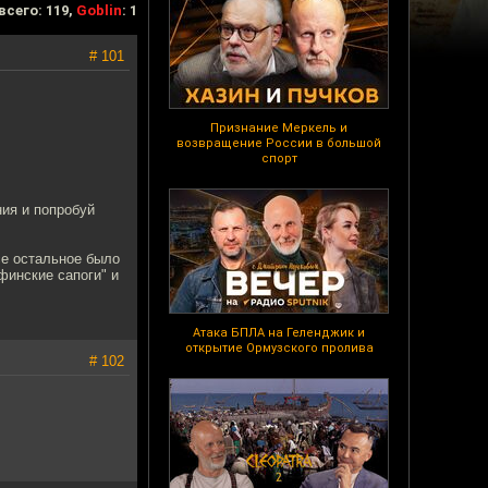
всего: 119,
Goblin
: 1
# 101
Признание Меркель и
возвращение России в большой
спорт
ния и попробуй
се остальное было
финские сапоги" и
Атака БПЛА на Геленджик и
открытие Ормузского пролива
# 102