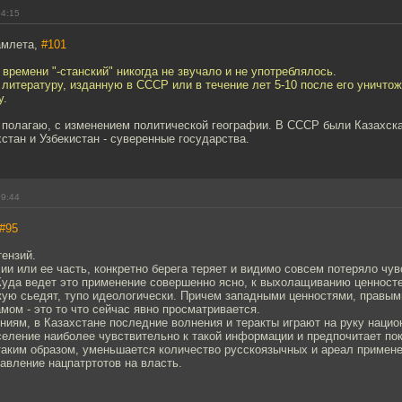
04:15
амлета,
#101
 времени "-станский" никогда не звучало и не употреблялось.
итературу, изданную в СССР или в течение лет 5-10 после его уничтож
у.
я полагаю, с изменением политической географии. В СССР были Казахск
стан и Узбекистан - суверенные государства.
09:44
#95
тензий.
ии или ее часть, конкретно берега теряет и видимо совсем потеряло чув
уда ведет это применение совершенно ясно, к выхолащиванию ценносте
кую сьедят, тупо идеологически. Причем западными ценностями, правым
ом - это то что сейчас явно просматривается.
ям, в Казахстане последние волнения и теракты играют на руку национ
еление наиболее чувствительно к такой информации и предпочитает пок
 таким образом, уменьшается количество русскоязычных и ареал примене
авление нацпатртотов на власть.