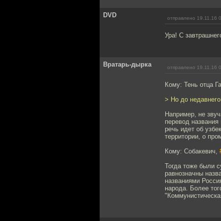
DVD
отправлено 19.11.16 
Ура! С завтрашнег
Вратарь-дырка
отправлено 19.11.16 
Кому: Тень отца Г
> Но до недавнего
Например, не звуч
перевод названия 
речь идет об узбе
территории, о про
Кому: Собакевич,
Тогда тоже были с
равнозначны назва
названиями Россия
народа. Более тог
"Коммунистическая