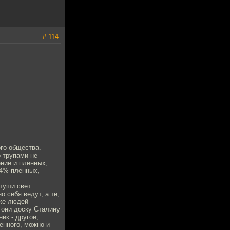
# 114
ого общества.
о трупами не
ние и пленных,
14% пленных,
туши свет.
о себя ведут, а те,
 же людей
и они доску Сталину
ик - другое,
енного, можно и