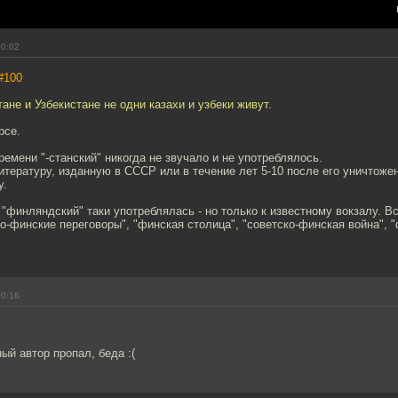
00:02
#100
тане и Узбекистане не одни казахи и узбеки живут.
рсе.
ремени "-станский" никогда не звучало и не употреблялось.
ературу, изданную в СССР или в течение лет 5-10 после его уничтоже
у.
"финляндский" таки употреблялась - но только к известному вокзалу. В
о-финские переговоры", "финская столица", "советско-финская война", "
00:16
ый автор пропал, беда :(