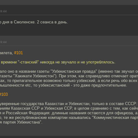
09:44
о дня в Смоленске. 2 сеанса в день.
09:44
амлета,
#101
 времени "-станский" никогда не звучало и не употреблялось.
ало оно в названии газеты "Узбекистанская правда" (именно так звучал
газеты "Хакикати Узбекистон"). При этом, как справедливо отмечает ора
ках, то прилагательное возможно только узбекский, а если речь обо всех
мышленности etc, то узбексистанский - это даже предпочтительнее.
#103
уверенные государства Казахстан и Узбекистан, только в составе СССР:
ниям Казахская ССР и Узбекская ССР, в целом сравнимо с тем, как сейч
 и Российская Федерация: длинные названия остаются для официоза, а 
о, те же республиканские компартии назывались "Коммунистическая парт
 партия Узбекистана".