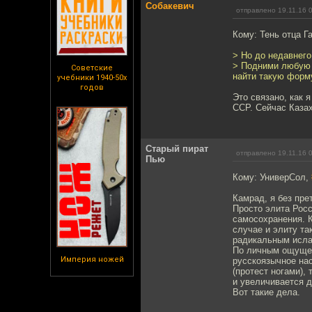
Собакевич
отправлено 19.11.16 
Кому: Тень отца Г
> Но до недавнего
> Подними любую л
Советские
найти такую форм
учебники 1940-50х
годов
Это связано, как 
ССР. Сейчас Казах
Старый пират
отправлено 19.11.16 
Пью
Кому: УниверСол,
Камрад, я без пре
Просто элита Росс
самосохранения. К
случае и элиту та
радикальным ислам
По личным ощущени
Империя ножей
русскоязычное нас
(протест ногами),
и увеличивается д
Вот такие дела.