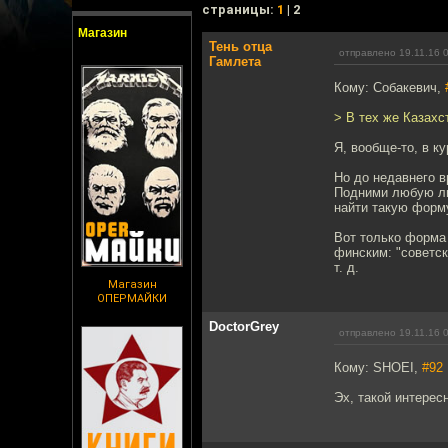
cтраницы:
1
| 2
Магазин
Тень отца
отправлено 19.11.16 
Гамлета
Кому: Собакевич,
> В тех же Казахс
Я, вообще-то, в ку
Но до недавнего в
Подними любую лит
найти такую форм
Вот только форма 
финским: "советск
т. д.
Магазин
ОПЕРМАЙКИ
DoctorGrey
отправлено 19.11.16 
Кому: SHOEI,
#92
Эх, такой интересн