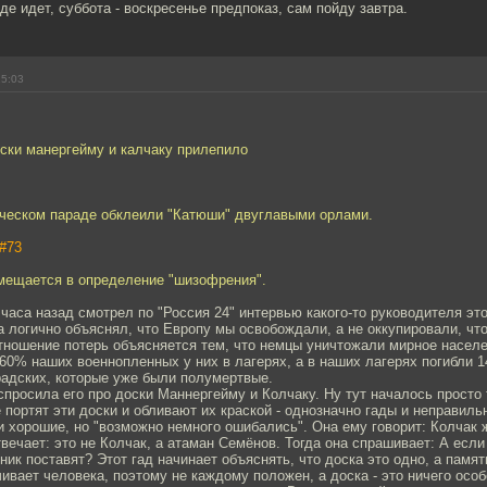
де идет, суббота - воскресенье предпоказ, сам пойду завтра.
15:03
ски манергейму и калчаку прилепило
ческом параде обклеили "Катюши" двуглавыми орлами.
#73
омещается в определение "шизофрения".
часа назад смотрел по "Россия 24" интервью какого-то руководителя эт
 логично объяснял, что Европу мы освобождали, а не оккупировали, чт
тношение потерь объясняется тем, что немцы уничтожали мирное населе
60% наших военнопленных у них в лагерях, а в наших лагерях погибли 
радских, которые уже были полумертвые.
просила его про доски Маннергейму и Колчаку. Ну тут началось просто 
 портят эти доски и обливают их краской - однозначно гады и неправильн
ни хорошие, но "возможно немного ошибались". Она ему говорит: Колчак
твечает: это не Колчак, а атаман Семёнов. Тогда она спрашивает: А есл
ник поставят? Этот гад начинает объяснять, что доска это одно, а памятн
ивает человека, поэтому не каждому положен, а доска - это ничего особ