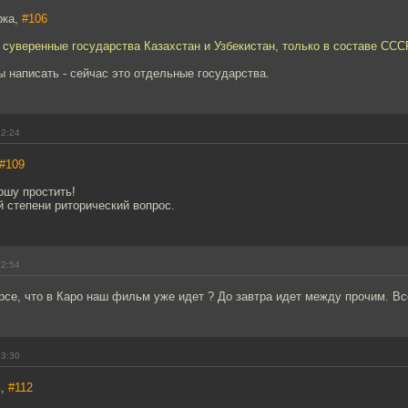
рка,
#106
 суверенные государства Казахстан и Узбекистан, только в составе ССС
ы написать - сейчас это отдельные государства.
12:24
#109
ошу простить!
 степени риторический вопрос.
12:54
урсе, что в Каро наш фильм уже идет ? До завтра идет между прочим. Вс
13:30
ь,
#112