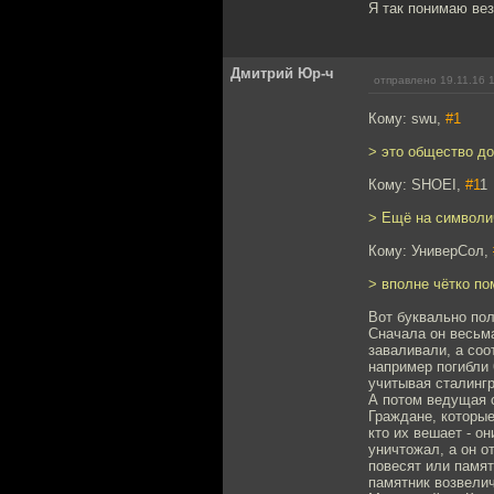
Я так понимаю вез
Дмитрий Юр-ч
отправлено 19.11.16 
Кому: swu,
#1
> это общество до
Кому: SHOEI,
#1
1
> Ещё на символи
Кому: УниверСол,
> вполне чётко п
Вот буквально пол
Сначала он весьма
заваливали, а соо
например погибли 
учитывая сталинг
А потом ведущая с
Граждане, которые
кто их вешает - о
уничтожал, а он о
повесят или памят
памятник возвелич