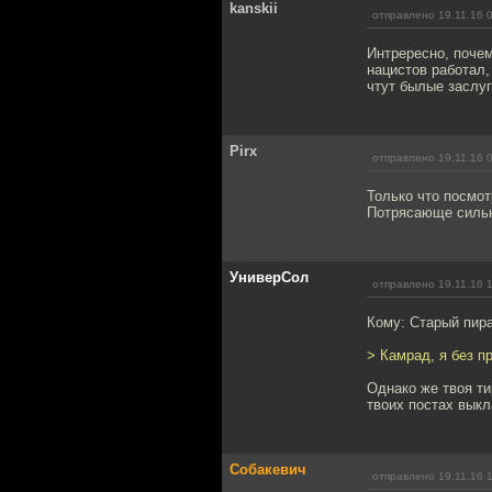
kanskii
отправлено 19.11.16 
Интрересно, почем
нацистов работал,
чтут былые заслуг
Pirx
отправлено 19.11.16 
Только что посмот
Потрясающе силь
УниверСол
отправлено 19.11.16 
Кому: Старый пир
> Камрад, я без п
Однако же твоя т
твоих постах выкл
Собакевич
отправлено 19.11.16 