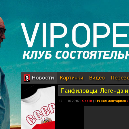
Картинки
Видео
Перев
Новости
Панфиловцы. Легенда и
17.11.16 20:07 |
Goblin
|
119 комментариев
»