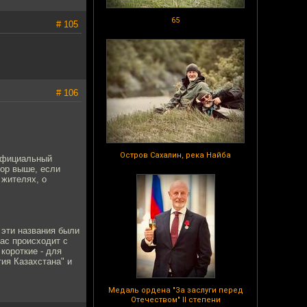
65
# 105
# 106
Остров Сахалин, река Найба
 официальный
тор выше, если
 жителях, о
 эти названия были
ас происходит с
короткие - для
ия Казахстана" и
Медаль ордена "За заслуги перед
Отечеством" II степени