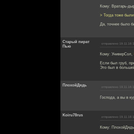
Кому: Вратарь-ды
> Тогда тоже были
Да, точнее было б
Старый пират
отправлено 19.11.16 
Пью
Кому: УниверСол,
Если был груб, пр
Это был в большей
ПлохойДядь
отправлено 19.11.16 
Господа, а вы в к
Koiru78rus
отправлено 19.11.16 
Кому: ПлохойДяд