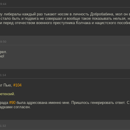
09:44
у либералы каждый раз тыкают носом в личность Добробабина, мол он в
 стало быть и подвига не совершал и вообще такое показывать нельзя, н
и перед отечеством военного преступника Колчака и нацистского пособ
09:50
рел.
но!
11:14
ат Пью,
#104
ретензий.
ирада
#90
была адресована именно мне. Пришлось генерировать ответ. 
адками согласен.
11:32