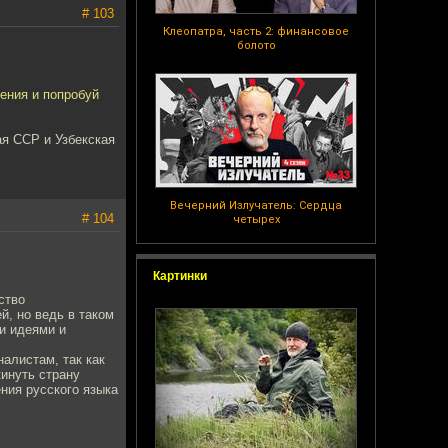
# 103
Клеопатра, часть 2: финансовое
болото
ения и попробуй
ая ССР и Узбекская
Вечерний Излучатель: Сердца
# 104
четырех
Картинки
ство
й, но ведь в таком
и идеями и
алистам, так как
инуть страну
ния русского языка