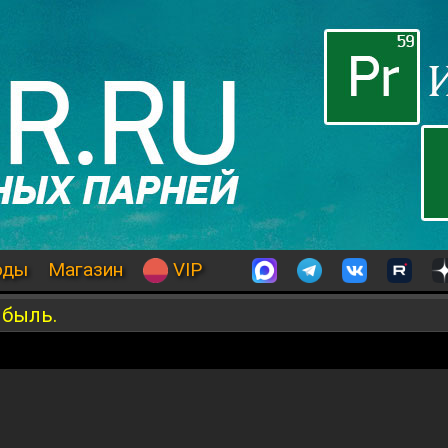
оды
Магазин
VIP
 быль.