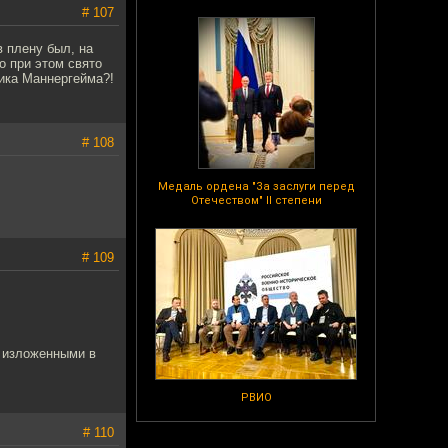
# 107
 плену был, на
о при этом свято
ника Маннергейма?!
# 108
Медаль ордена "За заслуги перед
Отечеством" II степени
# 109
С изложенными в
РВИО
# 110