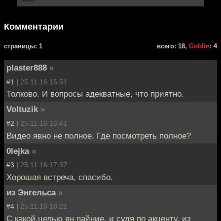
Комментарии
cтраницы: 1
всего: 18,
Goblin
: 4
plaster888
»
#1 |
25.11.16 15:51
Толково. И вопросы адекватные, что приятно.
Voltuzik
»
#2 |
25.11.16 16:41
Видео явно не полное. Где посмотреть полное?
0lejka
»
#3 |
25.11.16 17:37
Хорошая встреча, спасибо.
из Энгельса
»
#4 |
25.11.16 18:21
С какой целью ян пайние, и судя по акценту, из