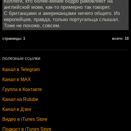
Коллеги, кто более-менее бодро рамовляют на
английской мове, как-то примерно так говорят.
С британцами и американцами ничего общего. Из
европейцев, правда, только португальца слышал.
Тоже не похоже, совсем.
cтраницы: 1
всего: 18
полезные ссылки
Канал в Telegram
Канал в MAX
Группа в Контакте
Канал на Rutube
Канал в Дзен
Видео в iTunes Store
Подкаст в iTunes Store