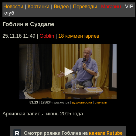
Новости
|
Картинки
|
Видео
|
Переводы
|
Магазин
|
VIP
клуб
Гоблин в Суздале
25.11.16 11:49
|
Goblin
|
18 комментариев
53:23
|
125634 просмотра
|
аудиоверсия
|
скачать
Архивная запись, июнь 2015 года
Смотри ролики Гоблина на
канале Rutube