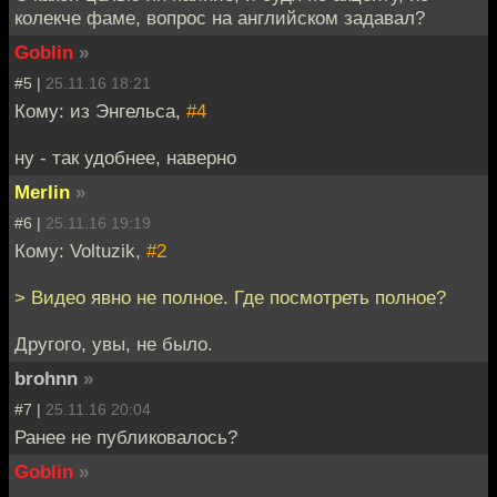
колекче фаме, вопрос на английском задавал?
Goblin
»
#5 |
25.11.16 18:21
Кому: из Энгельса,
#4
ну - так удобнее, наверно
Merlin
»
#6 |
25.11.16 19:19
Кому: Voltuzik,
#2
> Видео явно не полное. Где посмотреть полное?
Другого, увы, не было.
brohnn
»
#7 |
25.11.16 20:04
Ранее не публиковалось?
Goblin
»