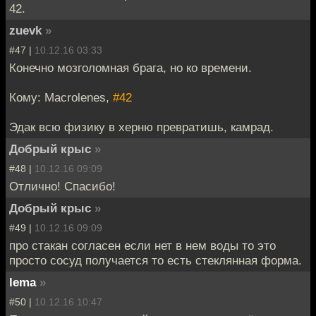
42.
zuevk
»
#47 |
10.12.16 03:33
Конечно мозголомная брага, но ко времени.
Кому: Macrolenes,
#42
Эдак всю физику в херню превратишь, камрад.
Добрый крыс
»
#48 |
10.12.16 09:09
Отлично! Спасибо!
Добрый крыс
»
#49 |
10.12.16 09:09
про стакан согласен если нет в нем воды то это
просто сосуд получается то есть стеклянная форма.
lema
»
#50 |
10.12.16 10:47