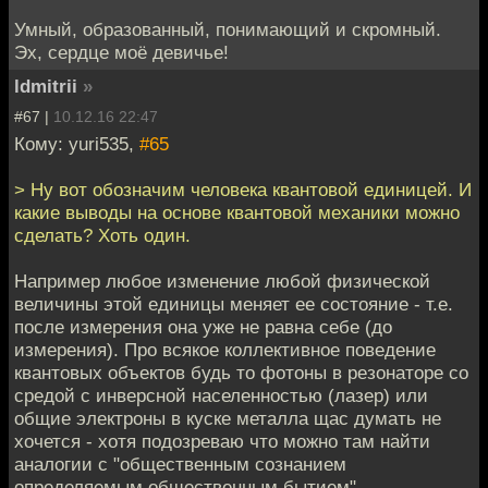
Умный, образованный, понимающий и скромный.
Эх, сердце моё девичье!
ldmitrii
»
#67 |
10.12.16 22:47
Кому: yuri535,
#65
> Ну вот обозначим человека квантовой единицей. И
какие выводы на основе квантовой механики можно
сделать? Хоть один.
Например любое изменение любой физической
величины этой единицы меняет ее состояние - т.е.
после измерения она уже не равна себе (до
измерения). Про всякое коллективное поведение
квантовых объектов будь то фотоны в резонаторе со
средой с инверсной населенностью (лазер) или
общие электроны в куске металла щас думать не
хочется - хотя подозреваю что можно там найти
аналогии с "общественным сознанием
определяемым общественным бытием".