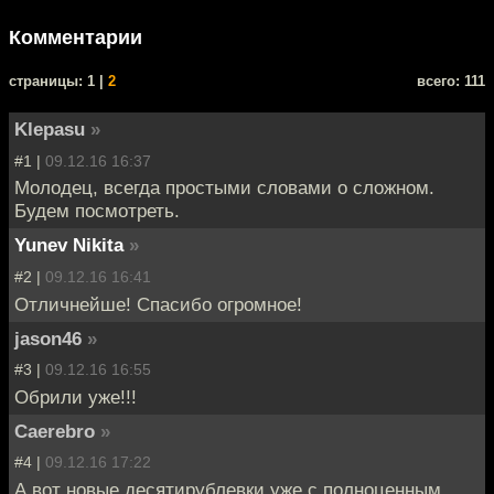
Комментарии
cтраницы: 1 |
2
всего: 111
Klepasu
»
#1 |
09.12.16 16:37
Молодец, всегда простыми словами о сложном.
Будем посмотреть.
Yunev Nikita
»
#2 |
09.12.16 16:41
Отличнейше! Спасибо огромное!
jason46
»
#3 |
09.12.16 16:55
Обрили уже!!!
Caerebro
»
#4 |
09.12.16 17:22
А вот новые десятирублевки уже с полноценным