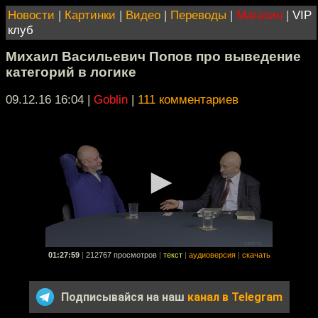
Новости
|
Картинки
|
Видео
|
Переводы
|
Магазин
|
VIP
клуб
Михаил Васильевич Попов про выведение
категорий в логике
09.12.16 16:04
|
Goblin
|
111 комментариев
01:27:59
|
212767 просмотров
|
текст
|
аудиоверсия
|
скачать
Подписывайся на наш
канал в Telegram