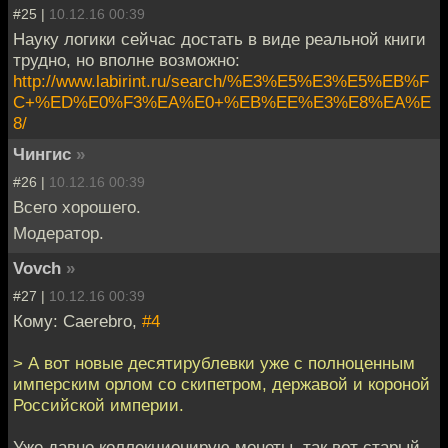
#25 |
10.12.16 00:39
Науку логики сейчас достать в виде реальной книги
трудно, но вполне возможно:
http://www.labirint.ru/search/%E3%E5%E3%E5%EB%F
C+%ED%E0%F3%EA%E0+%EB%EE%E3%E8%EA%E
8/
Чингиc
»
#26 |
10.12.16 00:39
Всего хорошего.
Модератор.
Vovch
»
#27 |
10.12.16 00:39
Кому: Caerebro,
#4
> А вот новые десятирублевки уже с полноценным
имперским орлом со скипетром, державой и короной
Российской империи.
Уже давно коллекционирую монеты, так вот старый