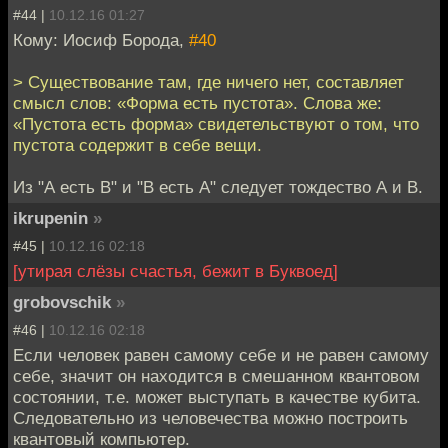
#44 |
10.12.16 01:27
Кому: Иосиф Борода,
#40
> Существование там, где ничего нет, составляет
смысл слов: «Форма есть пустота». Слова же:
«Пустота есть форма» свидетельствуют о том, что
пустота содержит в себе вещи.
Из "А есть В" и "В есть А" следует тождество А и В.
ikrupenin
»
#45 |
10.12.16 02:18
[утирая слёзы счастья, бежит в Буквоед]
grobovschik
»
#46 |
10.12.16 02:18
Если человек равен самому себе и не равен самому
себе, значит он находится в смешанном квантовом
состоянии, т.е. может выступать в качестве кубита.
Следовательно из человечества можно построить
квантовый компьютер.