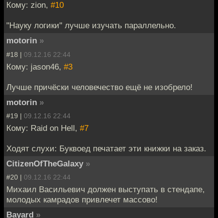
Кому: zion,
#10
"Науку логики" лучше изучать параллельно.
motorin
»
#18 |
09.12.16 22:44
Кому: jason46,
#3
Лучше причёски человечество ещё не изобрело!
motorin
»
#19 |
09.12.16 22:44
Кому: Raid on Hell,
#7
Ходят слухи: Буквоед печатает эти книжки на заказ.
CitizenOfTheGalaxy
»
#20 |
09.12.16 22:44
Михаил Васильевич должен выступать в стендапе,
молодых камрадов привлечет массово!
Bayard
»