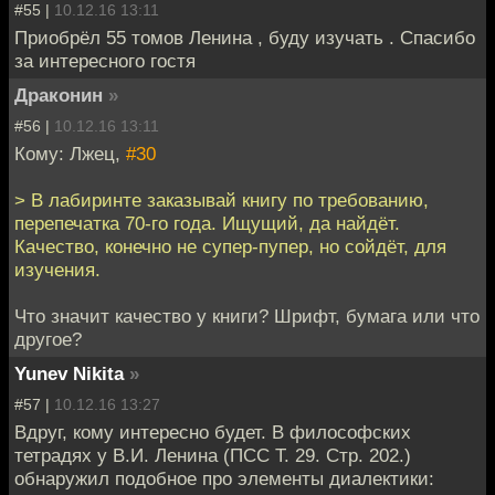
#55 |
10.12.16 13:11
Приобрёл 55 томов Ленина , буду изучать . Спасибо
за интересного гостя
Драконин
»
#56 |
10.12.16 13:11
Кому: Лжец,
#30
> В лабиринте заказывай книгу по требованию,
перепечатка 70-го года. Ищущий, да найдёт.
Качество, конечно не супер-пупер, но сойдёт, для
изучения.
Что значит качество у книги? Шрифт, бумага или что
другое?
Yunev Nikita
»
#57 |
10.12.16 13:27
Вдруг, кому интересно будет. В философских
тетрадях у В.И. Ленина (ПСС Т. 29. Стр. 202.)
обнаружил подобное про элементы диалектики: