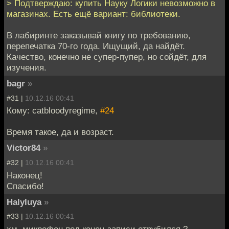
> Подтверждаю: купить Науку Логики невозможно в
магазинах. Есть ещё вариант: библиотеки.
В лабиринте заказывай книгу по требованию,
перепечатка 70-го года. Ищущий, да найдёт.
Качество, конечно не супер-пупер, но сойдёт, для
изучения.
bagr
»
#31 |
10.12.16 00:41
Кому: catbloodyregime,
#24
Время такое, да и возраст.
Victor84
»
#32 |
10.12.16 00:41
Наконец!
Спасибо!
Halyluya
»
#33 |
10.12.16 00:41
хм, микрофон под конец записи отрубился ?