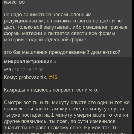
качество
не надо заниматься бессмысленным
редукционизмом, он никаких ответов не даёт и не
даст, только всё запутывает, ибо смешивает разные
формы материи и пытается свести все формы
материи к одной отдельной форме
это баг мышления преодолеваемый диалектикой
микроэлектронщик
»
#59 |
10.12.16 17:00
Кому: grobovschik,
#46
Камрады я надеюсь поправят, если что.
Смотри вот ты и ты минуту спустя это один и тот же
человек - ты равен самому себе, но минуту спустя
ты уже постарел на 1 минуту умерли какие то клетки,
другие появились, ты поел, по сути изменился
значит ты не равен самому себе. Ну или так, ты
прочитал какую либо книжку, до прочтения и после