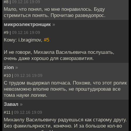
#8 |
09.12.16 19:09
Мало, что понял, но мне понравилось. Буду
стремиться понять. Прочитаю разведопрос.
микроэлектронщик
»
#9 |
09.12.16 19:09
Кому: i.bragimov,
#5
И не говори, Михаила Васильевича послушать,
очень даже хорошо для саморазвития.
zion
»
#10 |
09.12.16 19:09
С трудом выдержал полчаса. Похоже, что этот ролик
невозможно вполне понять, не проштудировав все
тома науки логики.
Завал
»
#11 |
09.12.16 19:09
Михаилу Васильевичу радуешься как старому другу.
Без фамильярности, конечно. И за большое кол-во