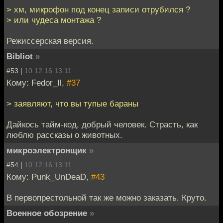
> хм, микрофон под конец записи отрубился ?
> или чудеса монтажа ?
Режиссерская версия.
Bibliot
»
#53 |
10.12.16 13:11
Кому: Fedor_Il,
#37
> заявляют, что вы тупые бараны
Дайкось тайм-код, добрый человек. Страсть, как
люблю рассказы о животных.
микроэлектронщик
»
#54 |
10.12.16 13:11
Кому: Punk_UnDeaD,
#43
В первопрестольной так же можно заказать. Круто.
Военное обозрение
»