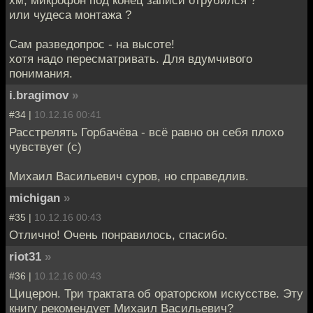
или чудеса монтажа ?
Сам разведопрос - на высоте!
хотя надо пересматривать. Для вдумчивого
понимания.
i.bragimov
»
#34 |
10.12.16 00:41
Расстрелять Горбачёва - всё равно он себя плохо
чувствует (с)
Михаил Васильевич суров, но справедлив.
michigan
»
#35 |
10.12.16 00:43
Отлично! Очень понравилось, спасибо.
riot31
»
#36 |
10.12.16 00:43
Цицерон. Три трактата об ораторском искусстве. Эту
книгу рекомендует Михаил Васильевич?