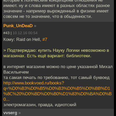
которые к логическим концепциям отношения не
имеют. ну и слова имеют в разных областях разное
значение - например вырожденный в физике имеет
совсем не то значение, что в обыденности.
Punk_UnDeaD
»
#43 |
10.12.16 00:54
Кому: Raid on Hell,
#7
> Подтверждаю: купить Науку Логики невозможно в
магазинах. Есть ещё вариант: библиотеки.
в интернет магазине можно по цене указанной Михал
Васильичем
та самая печать по требованию, тот самый буквоед
http://www.bookvoed.ru/books?
q=%D0%B3%D0%B5%D0%B3%D0%B5%D0%BB%D1
%8C%20%D0%BD%D0%B0%D1%83%D0%BA%D0%B
0...
электромагазин, правда, идиотский
vvserg
»