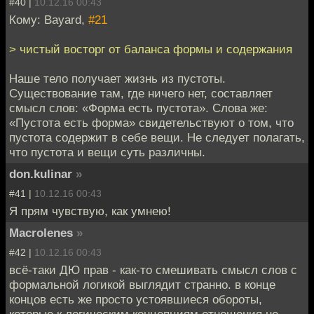
#40 |
10.12.16 00:43
Кому: Bayard,
#21
> чистый восторг от баланса формы и содержания
Наше тело получает жизнь из пустоты.
Существование там, где ничего нет, составляет
смысл слов: «Форма есть пустота». Слова же:
«Пустота есть форма» свидетельствуют о том, что
пустота содержит в себе вещи. Не следует полагать,
что пустота и вещи суть различны.
don.kulinar
»
#41 |
10.12.16 00:43
Я прям чувствую, как умнею!
Macrolenes
»
#42 |
10.12.16 00:43
всё-таки ДЮ прав - как-то смешивать смысл слов с
формальной логикой выглядит странно. в конце
концов есть же просто устоявшиеся обороты,