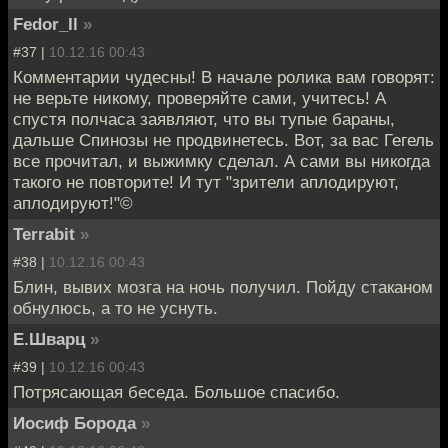
Fedor_Il
»
#37 |
10.12.16 00:43
Комментарии чудесны! В начале ролика вам говорят:
не верьте никому, проверяйте сами, учитесь! А
спустя полчаса заявляют, что вы тупые бараны,
дальше Спинозы не продвинетесь. Вот, за вас Гегель
все прочитал, и выжимку сделал. А сами вы никогда
такого не повторите! И тут "зрители аплодируют,
аплодируют!"©
Terrabit
»
#38 |
10.12.16 00:43
Блин, вывих мозга на ночь получил. Пойду стаканом
обнулюсь, а то не уснуть.
Е.Шварц
»
#39 |
10.12.16 00:43
Потрясающая беседа. Большое спасибо.
Иосиф Борода
»