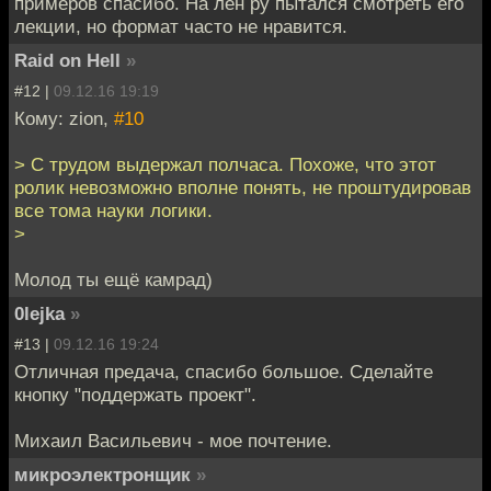
примеров спасибо. На лен ру пытался смотреть его
лекции, но формат часто не нравится.
Raid on Hell
»
#12 |
09.12.16 19:19
Кому: zion,
#10
> С трудом выдержал полчаса. Похоже, что этот
ролик невозможно вполне понять, не проштудировав
все тома науки логики.
>
Молод ты ещё камрад)
0lejka
»
#13 |
09.12.16 19:24
Отличная предача, спасибо большое. Сделайте
кнопку "поддержать проект".
Михаил Васильевич - мое почтение.
микроэлектронщик
»