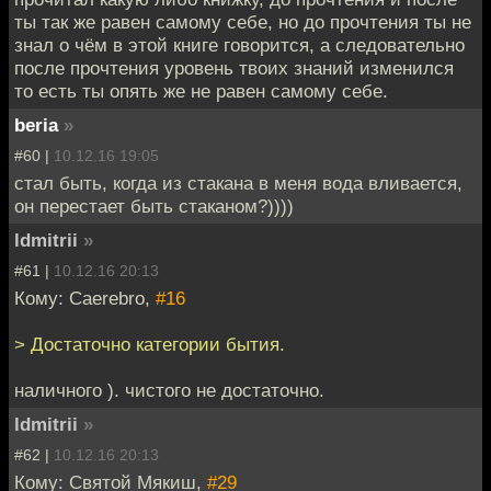
ты так же равен самому себе, но до прочтения ты не
знал о чём в этой книге говорится, а следовательно
после прочтения уровень твоих знаний изменился
то есть ты опять же не равен самому себе.
beria
»
#60 |
10.12.16 19:05
стал быть, когда из стакана в меня вода вливается,
он перестает быть стаканом?))))
ldmitrii
»
#61 |
10.12.16 20:13
Кому: Caerebro,
#16
> Достаточно категории бытия.
наличного ). чистого не достаточно.
ldmitrii
»
#62 |
10.12.16 20:13
Кому: Святой Мякиш,
#29