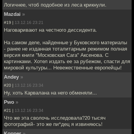
Логичнее, чтоб подобное из леса крикнули.
Mazdai
»
#19 |
13.12.16 23:21
Наговаривают на честного диссидента.
На самом деле, найденные у Буковского материалы
- ранее не изданная тоталитарным режимом полная
версия книги "Московская Сага" Аксенова. С
картинками. Хотел издать ее за рубежом, спасти для
мировой культуры... Невежественные европейцы!
Andey
»
#20 |
13.12.16 23:34
Ну, хоть Карвалана на него обменяли...
Pwo
»
#21 |
13.12.16 23:34
Что же эта сволочь исследовала?20 тысяч
фотографий- это же пи*дец я извиняюсь!
Kopper
»