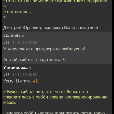
это то, что вы объявляете Бильжо тоже педофилом.
>
> вот видишь
>
Дмитрий Юрьевич, выдержка Ваша впечатляет!
stalinets
»
#32 |
14.12.16 03:29
У королевского прокурора не забалуешь!
Английский язык надо знать. ©
Утконосиха
»
#33 |
14.12.16 05:53
Кому: Цитата,
#1
> Буковский заявил, что его любопытство
превратилось в хобби сравни коллекционированию
марок.
Неплохое хобби - коллекционировать фотки голых