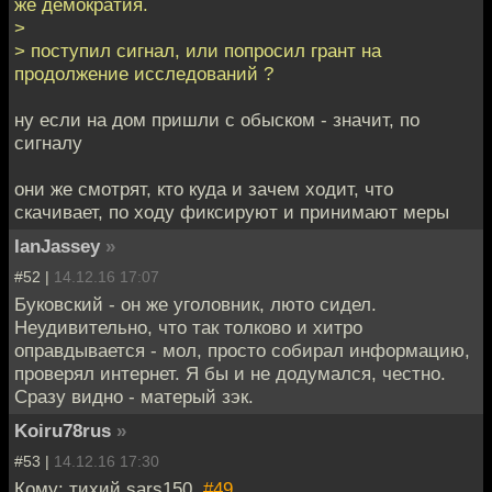
же демократия.
>
> поступил сигнал, или попросил грант на
продолжение исследований ?
ну если на дом пришли с обыском - значит, по
сигналу
они же смотрят, кто куда и зачем ходит, что
скачивает, по ходу фиксируют и принимают меры
IanJassey
»
#52 |
14.12.16 17:07
Буковский - он же уголовник, люто сидел.
Неудивительно, что так толково и хитро
оправдывается - мол, просто собирал информацию,
проверял интернет. Я бы и не додумался, честно.
Сразу видно - матерый зэк.
Koiru78rus
»
#53 |
14.12.16 17:30
Кому: тихий sars150,
#49