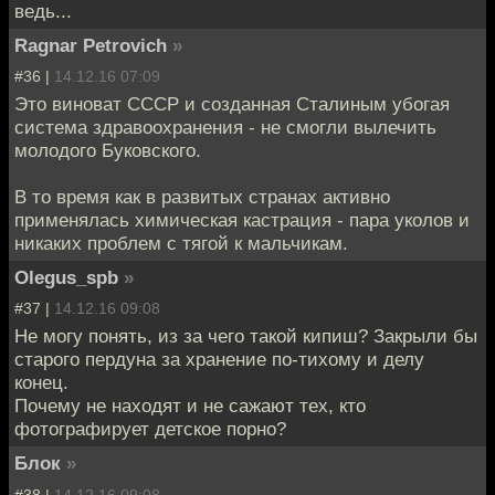
ведь...
Ragnar Petrovich
»
#36 |
14.12.16 07:09
Это виноват СССР и созданная Сталиным убогая
система здравоохранения - не смогли вылечить
молодого Буковского.
В то время как в развитых странах активно
применялась химическая кастрация - пара уколов и
никаких проблем с тягой к мальчикам.
Olegus_spb
»
#37 |
14.12.16 09:08
Не могу понять, из за чего такой кипиш? Закрыли бы
старого пердуна за хранение по-тихому и делу
конец.
Почему не находят и не сажают тех, кто
фотографирует детское порно?
Блок
»
#38 |
14.12.16 09:08