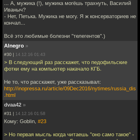
... А, мужика (!), мужика могёшь трахнуть, Василий
Иваныч?
- Нет, Петька. Мужика не могу. Я ж консерваториев не
кончал...
Всё это любимые болезни "телегентов".)
Alnegro
»
#30 |
14.12.16 01:43
> В следующий раз расскажет, что педофильские
фотки ему на компьютер накачало КГБ.
Не то, что расскажет, уже рассказывал:
http://inopressa.ru/article/09Dec2016/nytimes/russia_dis
.html
dvaa42
»
#31 |
14.12.16 01:58
Кому: Goblin,
#23
> Но первая мысль когда читаешь "оно само такое" -