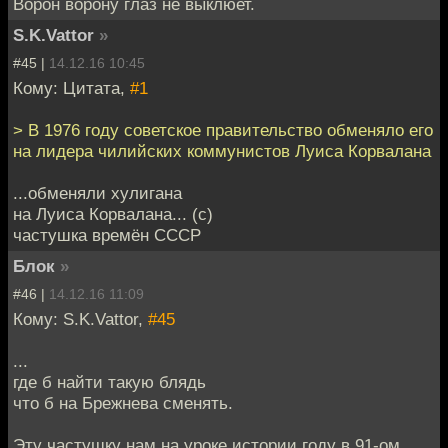
Ворон ворону глаз не выклюет.
S.K.Vattor
»
#45 |
14.12.16 10:45
Кому: Цитата,
#1
> В 1976 году советское правительство обменяло его
на лидера чилийских коммунистов Луиса Корвалана
...обменяли хулигана
на Луиса Корвалана... (с)
частушка времён СССР
Блок
»
#46 |
14.12.16 11:09
Кому: S.K.Vattor,
#45
...
где б найти такую блядь
что б на Брежнева сменять.
Эту частушку нам на уроке истории году в 91-ом