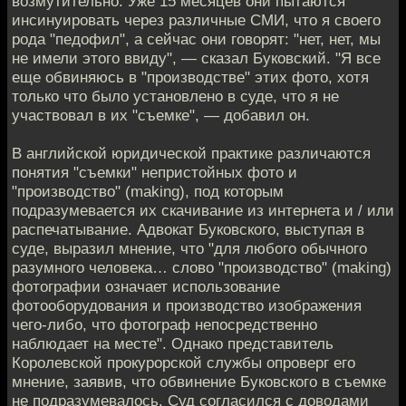
возмутительно. Уже 15 месяцев они пытаются
инсинуировать через различные СМИ, что я своего
рода "педофил", а сейчас они говорят: "нет, нет, мы
не имели этого ввиду", — сказал Буковский. "Я все
еще обвиняюсь в "производстве" этих фото, хотя
только что было установлено в суде, что я не
участвовал в их "съемке", — добавил он.
В английской юридической практике различаются
понятия "съемки" непристойных фото и
"производство" (making), под которым
подразумевается их скачивание из интернета и / или
распечатывание. Адвокат Буковского, выступая в
суде, выразил мнение, что "для любого обычного
разумного человека… слово "производство" (making)
фотографии означает использование
фотооборудования и производство изображения
чего-либо, что фотограф непосредственно
наблюдает на месте". Однако представитель
Королевской прокурорской службы опроверг его
мнение, заявив, что обвинение Буковского в съемке
не подразумевалось. Суд согласился с доводами