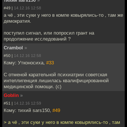
тихий sars150
»
#49 |
14.12.16 12:58
а чё , эти суки у него в компе ковырялись-то , там же
демократия.
поступил сигнал, или попросил грант на
продолжение исследований ?
Crambol
»
#50 |
14.12.16 12:58
Кому: Утконосиха,
#33
С отменой карательной психиатрии советская
интеллигенция лишилась квалифицированной
медицинской помощи. (с)
Goblin
»
#51 |
14.12.16 12:59
Кому: тихий sars150,
#49
> а чё , эти суки у него в компе ковырялись-то , там