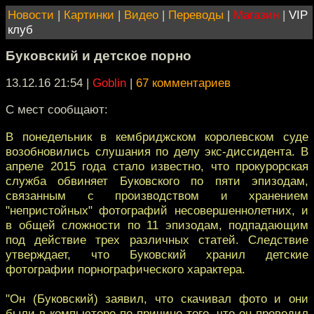
Новости
|
Картинки
|
Видео
|
Переводы
|
Магазин
|
VIP
клуб
Буковский и детское порно
13.12.16 21:54
|
Goblin
|
67 комментариев
С мест сообщают:
В понедельник в кембриджском королевском суде
возобновились слушания по делу экс-диссидента. В
апреле 2015 года стало известно, что прокурорская
служба обвиняет Буковского по пяти эпизодам,
связанным с производством и хранением
"непристойных" фотографий несовершеннолетних, и
в общей сложности по 11 эпизодам, подпадающим
под действие трех различных статей. Следствие
утверждает, что Буковский хранил детские
фотографии порнографического характера.
"Он (Буковский) заявил, что скачивал фото и они
были в компьютере по причине того, что он проводил