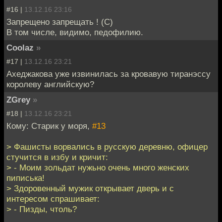
#16 |
13.12.16 23:16
Запрещено запрещать ! (С)
В том числе, видимо, педофилию.
Coolaz
»
#17 |
13.12.16 23:21
Ахеджакова уже извинилась за кровавую тиранэссу
королеву английскую?
ZGrey
»
#18 |
13.12.16 23:21
Кому: Старик у моря,
#13
> Фашисты ворвались в русскую деревню, офицер
стучится в избу и кричит:
> - Моим зольдат нужьно очень много женских
пиписька!
> Здоровенный мужик открывает дверь и с
интересом спрашивает:
> - Пизды, чтоль?