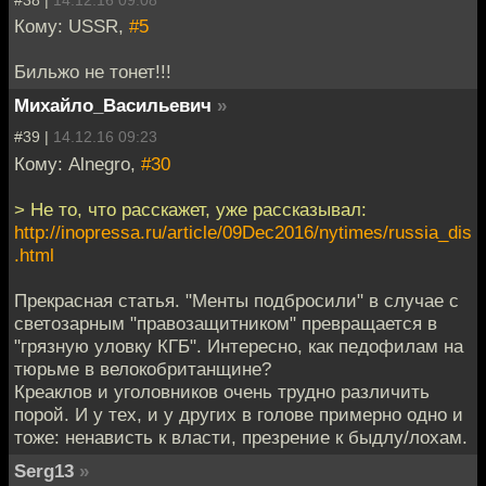
Кому: USSR,
#5
Бильжо не тонет!!!
Михайло_Васильевич
»
#39 |
14.12.16 09:23
Кому: Alnegro,
#30
> Не то, что расскажет, уже рассказывал:
http://inopressa.ru/article/09Dec2016/nytimes/russia_dis
.html
Прекрасная статья. "Менты подбросили" в случае с
светозарным "правозащитником" превращается в
"грязную уловку КГБ". Интересно, как педофилам на
тюрьме в велокобританщине?
Креаклов и уголовников очень трудно различить
порой. И у тех, и у других в голове примерно одно и
тоже: ненависть к власти, презрение к быдлу/лохам.
Serg13
»