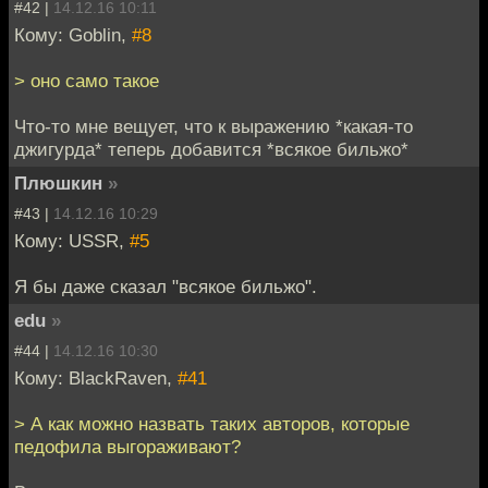
#42 |
14.12.16 10:11
Кому: Goblin,
#8
> оно само такое
Что-то мне вещует, что к выражению *какая-то
джигурда* теперь добавится *всякое бильжо*
Плюшкин
»
#43 |
14.12.16 10:29
Кому: USSR,
#5
Я бы даже сказал "всякое бильжо".
edu
»
#44 |
14.12.16 10:30
Кому: BlackRaven,
#41
> А как можно назвать таких авторов, которые
педофила выгораживают?