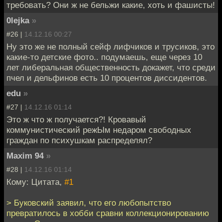
требовать? Они ж не бельжи какие, хоть и фашисты!
0lejka
»
#26 |
14.12.16 00:27
Ну это же не полный сейф лифчиков и трусиков, это
какие-то детские фото.. подумаешь, еще через 10
лет либеральная общественность докажет, что среди
пчел и дельфинов есть 10 процентов диссидентов.
edu
»
#27 |
14.12.16 01:14
Это ж что ж получается?! Кровавый
коммунистический режЫм недаром свободных
граждан по психушкам распределял?
Maxim 94
»
#28 |
14.12.16 01:14
Кому: Цитата,
#1
> Буковский заявил, что его любопытство
превратилось в хобби сравни коллекционированию