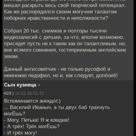
мешал раскрыть весь свой творческий потенциал.
Как же распорядился своим могучим талантом
поборник нравственности и неполживости?
Собрал 20 тыс. снимков и полторы тысячи
видеозаписей с детьми, за что, вполне возможно,
присядет пусть не к таким как он талантливым, но,
вне всякого сомнения, гостеприимным английским
зекам.
Данный антисоветчик - не только русофоб и
немножко педофил, но и, как следует, долбоеб!
Сын кузнеца
»
#29 |
14.12.16 01:31
Вспоминается анекдот.)
... Василий Иваныч, а ты двух баб трахнуть
могЁшь?
- Могу, Петька! Я ж комдив!
- А трёх! Трёх могЁшь?
- И трёх могу!