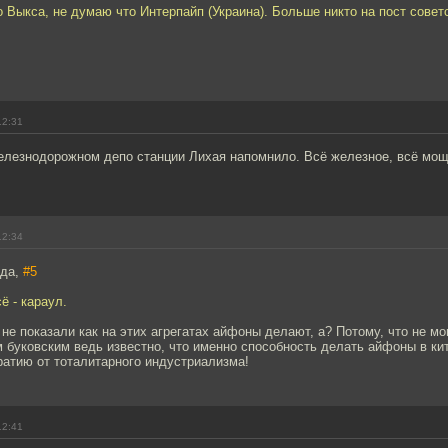
о Выкса, не думаю что Интерпайп (Украина). Больше никто на пост совет
.
12:31
железнодорожном депо станции Лихая напомнило. Всё железное, всё мо
12:34
ода,
#5
ё - караул.
 не показали как на этих агрегатах айфоны делают, а? Потому, что не мог
буковским ведь известно, что именно способность делать айфоны в кит
атию от тоталитарного индустриализма!
12:41