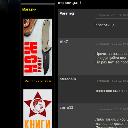
cтраницы: 1
Магазин
Vareneg
отправлено 15.12.16 
Красотища.
AlnZ
отправлено 15.12.16 
Прочитав названия
находящийся под 
Ну раз нет, то про
stereosin
отправлено 15.12.16 
Империя ножей
ковка оси смешно
zorro13
отправлено 15.12.16 
Либо Тагил, либо 
колеса не делает.
Подорожают колёси