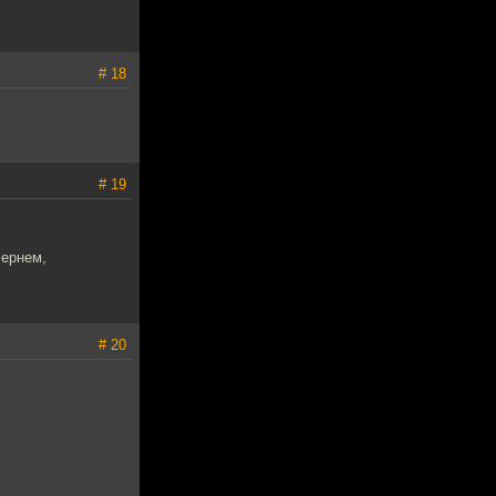
# 18
# 19
Бернем,
# 20