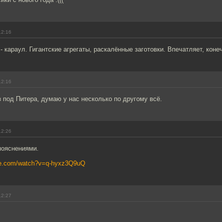
12:16
- караул. Гигантские агрегаты, раскалённые заготовки. Впечатляет, коне
12:16
з под Питера, думаю у нас несколько по другому всё.
12:26
 пояснениями.
be.com/watch?v=q-hyxz3Q9uQ
12:27