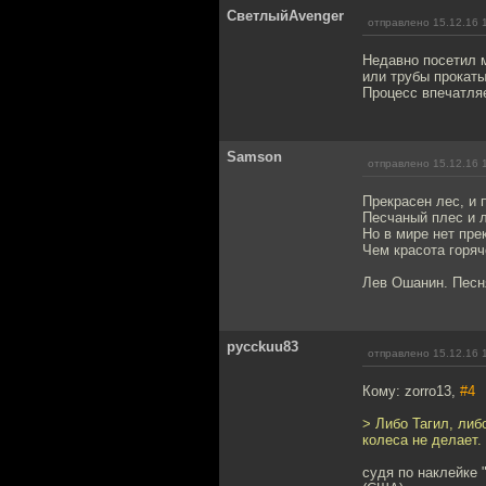
СветлыйAvenger
отправлено 15.12.16 
Недавно посетил м
или трубы прокаты
Процесс впечатляе
Samson
отправлено 15.12.16 
Прекрасен лес, и 
Песчаный плес и л
Но в мире нет пре
Чем красота горяч
Лев Ошанин. Песн
pycckuu83
отправлено 15.12.16 
Кому: zorro13,
#4
> Либо Тагил, либ
колеса не делает.
судя по наклейке 