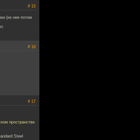
# 15
ки (из нее потом
ят.
# 16
# 17
ском пространстве
andard Steel