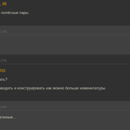
7,
#8
о колёсные пары.
12:42
12:56
#10
ать?
зводить и конструировать как можно больше номенклатуры.
13:05
гонные...