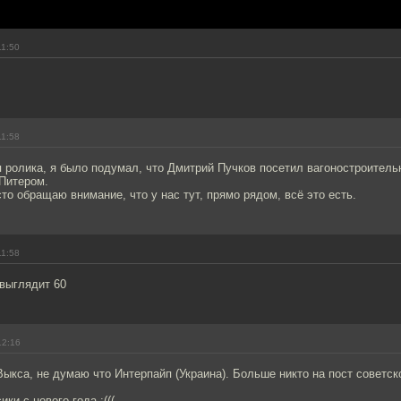
11:50
11:58
 ролика, я было подумал, что Дмитрий Пучков посетил вагоностроитель
Питером.
сто обращаю внимание, что у нас тут, прямо рядом, всё это есть.
11:58
 выглядит 60
12:16
Выкса, не думаю что Интерпайп (Украина). Больше никто на пост советс
ки с нового года :(((