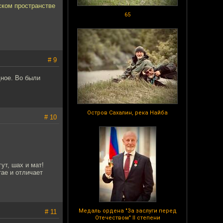
ском пространстве
65
# 9
щное. Во были
Остров Сахалин, река Найба
# 10
ут, шах и мат!
ае и отличает
Медаль ордена "За заслуги перед
# 11
Отечеством" II степени