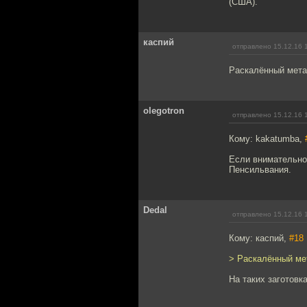
(США).
каспий
отправлено 15.12.16 
Раскалённый метал
olegotron
отправлено 15.12.16 
Кому: kakatumba,
Если внимательно 
Пенсильвания.
Dedal
отправлено 15.12.16 
Кому: каспий,
#18
> Раскалённый мет
На таких заготовка