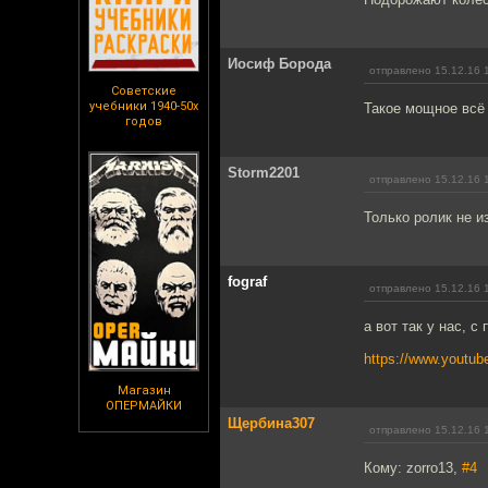
Иосиф Борода
отправлено 15.12.16 
Советские
учебники 1940-50х
Такое мощное всё 
годов
Storm2201
отправлено 15.12.16 
Только ролик не и
fograf
отправлено 15.12.16 
а вот так у нас, с
https://www.youtu
Магазин
ОПЕРМАЙКИ
Щербина307
отправлено 15.12.16 
Кому: zorro13,
#4