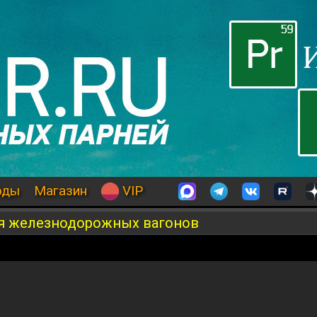
оды
Магазин
VIP
я железнодорожных вагонов