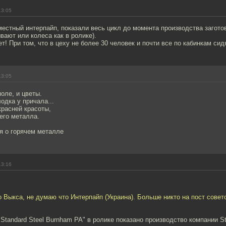
13:05
естный интерпайп, показали весь цикл до момента производства заготов
вают или колеса как в ролике).
т! При том, что в цеху не более 30 человек и почти все по кабинкам сид
13:05
поле, и цветы.
одка у причала...
красней красоты,
его металла.
я о горячем металле
13:16
о Выкса, не думаю что Интерпайп (Украина). Больше никто на пост совет
"Standard Steel Burnham PA" в ролике показано производство компании St