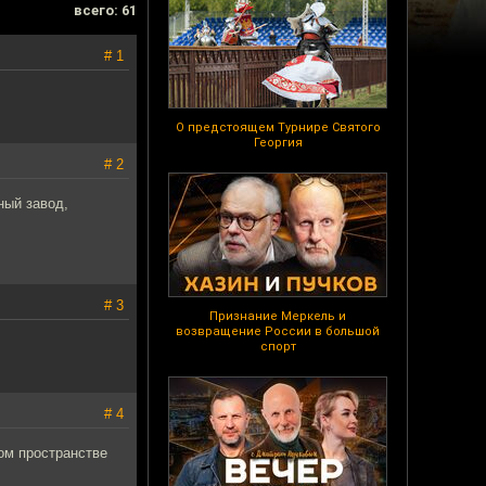
всего: 61
# 1
О предстоящем Турнире Святого
Георгия
# 2
ный завод,
# 3
Признание Меркель и
возвращение России в большой
спорт
# 4
ком пространстве