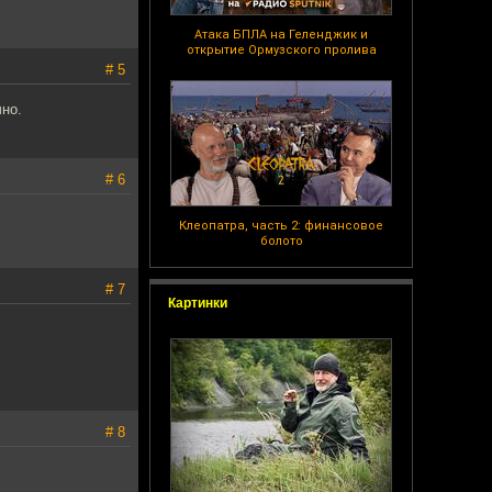
Атака БПЛА на Геленджик и
открытие Ормузского пролива
# 5
чно.
# 6
Клеопатра, часть 2: финансовое
болото
# 7
Картинки
# 8