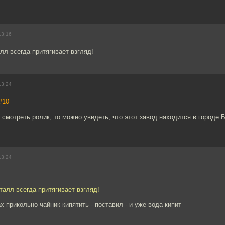
13:16
л всегда притягивает взгляд!
13:24
#10
смотреть ролик, то можно увидеть, что этот завод находится в городе 
13:24
алл всегда притягивает взгляд!
х прикольно чайник кипятить - поставил - и уже вода кипит