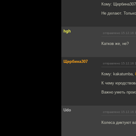
Кому: Щербина30
Не делают. Тольк
hgh
отправлено 15.12.16 
Катков же, не?
Щербина307
отправлено 15.12.16 
Кому: kakatumba,
К чему юродствов
Важно уметь прои
Udo
отправлено 15.12.16 
Колеса диктуют ва