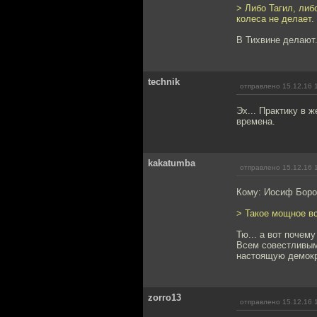
> Либо Тагил, либ
колеса не делает.
В Тихвине делают
technik
отправлено 15.12.16 
Эх... Практику в 
времена.
kakatumba
отправлено 15.12.16 
Кому: Иосиф Бор
> Такое мощное вс
Тю... а вот почему
Всем совестливым 
настоящую демокр
zorro13
отправлено 15.12.16 