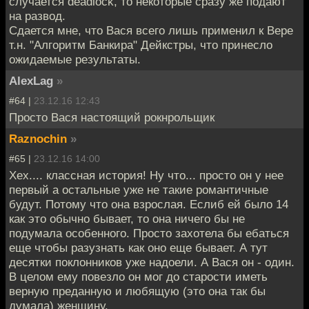
случается deadlock, то некоторые сразу же подают
на развод.
Сдается мне, что Вася всего лишь применил к Вере
т.н. "Алгоритм Банкира" Дейкстры, что принесло
ожидаемые результаты.
AlexLag
»
#64 |
23.12.16 12:43
Просто Вася настоящий рокнрольщик
Raznochin
»
#65 |
23.12.16 14:00
Хех.... классная история! Ну что... просто он у нее
первый а остальные уже не такие романтичные
будут. Потому что она взрослая. Еслиб ей было 14
как это обычно бывает, то она ничего бы не
подумала особенного. Просто захотела бы ебаться
еще чтобы разузнать как оно еще бывает. А тут
десятки поклонников уже надоели. А Вася он - один.
В целом ему повезло он мог до старости иметь
верную преданную и любящую (это она так бы
думала) женщину.