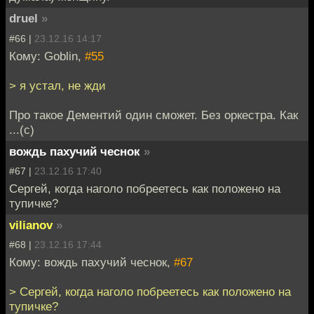
druel
»
#66 |
23.12.16 14:17
Кому: Goblin,
#55
> я устал, не жди
Про такое Дементий один сможет. Без оркестра. Как
...(с)
вождь пахучий чеснок
»
#67 |
23.12.16 17:40
Сергей, когда наголо побреетесь как положено на
тупичке?
vilianov
»
#68 |
23.12.16 17:44
Кому: вождь пахучий чеснок,
#67
> Сергей, когда наголо побреетесь как положено на
тупичке?