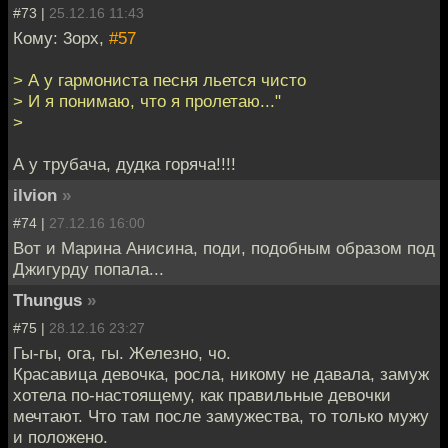
#73 |
25.12.16 11:43
Кому: 3opx,
#57
> А у гармониста песня льется чисто
> И я понимаю, что я пролетаю..."
>
А у трубача, дудка горяча!!!!
ilvion
»
#74 |
27.12.16 16:00
Вот и Марина Анисина, поди, подобным образом под
Джигурду попала...
Thungus
»
#75 |
28.12.16 23:27
Гы-гы, ога, гы. Железно, чо.
Красавица девочка, росла, никому не давала, замуж
хотела по-настоящему, как правильные девочки
мечтают. Что там после замужества, то только мужу
и положено.