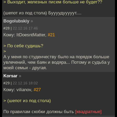
> Выходит, железных писем больше не будет??
(шепот из под стола) Буууудууууут....
Bogolubskiy
»
#28 |
22.12.16 17:46
Кому: ItDoesntMatter,
#21
> По себе судишь?
>
А у меня по студенчеству было на порядок больше
увлечений, чем баян и водяра... Потому и судьба у
моей семьи - другая.
Korsar
»
#29 |
22.12.16 18:02
Кому: vilianov,
#27
> (шепот из под стола)
По правилам скобки должны быть
[квадратные]