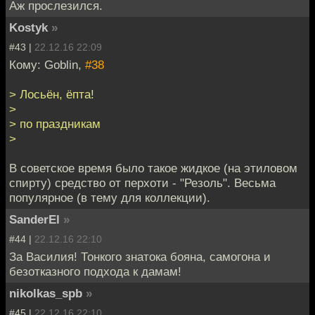
Аж прослезился.
Kostyk
»
#43 |
22.12.16 22:09
Кому: Goblin,
#38
> Лосьён, ёпта!
>
> по праздникам
>
В советское время было такое жидкое (на этиловом
спирту) средство от перхоти - "Резоль". Весьма
популярное (в тему для коллекции).
SanderEl
»
#44 |
22.12.16 22:10
За Василия! Тонкого знатока бояна, самогона и
безотказного подхода к дамам!
nikolkas_spb
»
#45 |
22.12.16 22:10