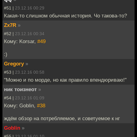
#51 |
23.12.16 00:29
Какая-то слишком обычная история. Чо такова-то?
Zx7R
»
#52 |
23.12.16 00:34
Кому: Korsar,
#49
:)
Gregory
»
#53 |
23.12.16 00:58
"Можно и по морде, но как правило впендюриваю!"
ник тоизнеот
»
#54 |
23.12.16 01:09
Кому: Goblin,
#38
ждём обзор на потребляемое, и советуемое к нг
Goblin
»
#55 |
23.12.16 01:10