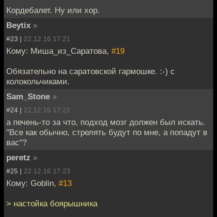
Кордебалет. Ну или хор.
Beytix
»
#23 |
22.12.16 17:21
Кому: Миша_из_Саратова,
#19
Обязательно на саратовской гармошке. :-) с
колокольчиками.
Sam_Stone
»
#24 |
22.12.16 17:22
а печень-то за что, подход мозг должен был искать.
"Все как обычно, стрелять будут по мне, а попадут в
вас"?
peretz
»
#25 |
22.12.16 17:23
Кому: Goblin,
#13
> настойка боярышника