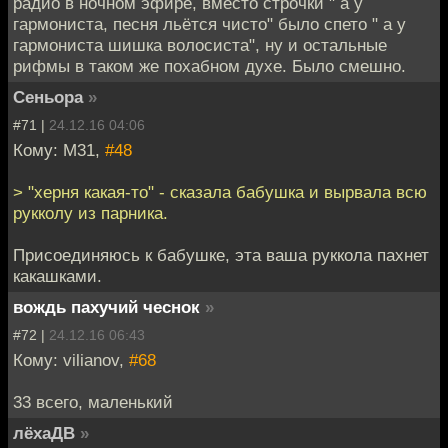
радио в ночном эфире, вместо строчки " а у
гармониста, песня льётся чисто" было спето " а у
гармониста шишка волосиста", ну и остальные
рифмы в таком же похабном духе. Было смешно.
Сеньора
»
#71 |
24.12.16 04:06
Кому: M31,
#48
> "херня какая-то" - сказала бабушка и вырвала всю
рукколу из парника.
Присоединяюсь к бабушке, эта ваша руккола пахнет
какашками.
вождь пахучий чеснок
»
#72 |
24.12.16 06:43
Кому: vilianov,
#68
33 всего, маленький
лёхаДВ
»