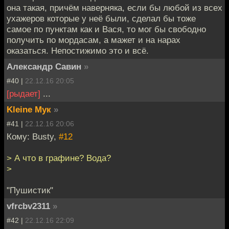
она такая, причём наверняка, если бы любой из всех
ухажеров которые у неё были, сделал бы тоже
самое по пунктам как и Вася, то мог бы свободно
получить по мордасам, а мажет и на нарах
оказаться. Непостижимо это и всё.
Александр Савин
»
#40 |
22.12.16 20:05
[рыдает]
...
Kleine Мук
»
#41 |
22.12.16 20:06
Кому: Busty,
#12
> А что в графине? Вода?
>
"Пушистик"
vfrcbv2311
»
#42 |
22.12.16 22:09