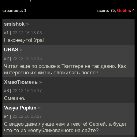
cтраницы: 1
всего: 75,
Goblin
: 4
smishok
»
#1 |
22.12.16 13:03
Наконец-то! Ура!
URAS
»
#2 |
22.12.16 13:15
Читал еще по сслыке в Твиттере не так давно. Как
интересно их жизнь сложилась после?
ХмаоТюмень
»
#3 |
22.12.16 13:17
Смешно.
Vasya Pupkin
»
#4 |
22.12.16 13:27
С видео даже лучше чем в тексте! Сергей, а будет
что-то из неопубликованного на сайте?