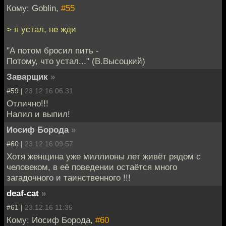
Кому: Goblin,
#55
> я устал, не жди
"А потом бросил пить -
Потому, что устал..." (В.Высоцкий)
Заварщик
»
#59 |
23.12.16 06:31
Отлично!!!
Налил и выпил!
Иосиф Борода
»
#60 |
23.12.16 09:57
Хотя женщина уже миллионы лет живёт рядом с
человеком, в её поведении остаётся много
загадочного и таинственного !!!
deaf-cat
»
#61 |
23.12.16 11:35
Кому: Иосиф Борода,
#60