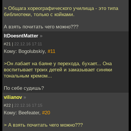
> Общага хореографического училища - это типа
библиотеки, только с койками.
А взять почитать чего можно???
ItDoesntMatter
»
#21 |
22.12.16 17:11
Кому: Bogolubskiy,
#11
>Он лабает на баяне у перехода, бухает... Она
воспитывает троих детей и замазывает синяки
тональным кремом...
По себе судишь?
vilianov
»
#22 |
22.12.16 17:15
Кому: Beefeater,
#20
> А взять почитать чего можно???