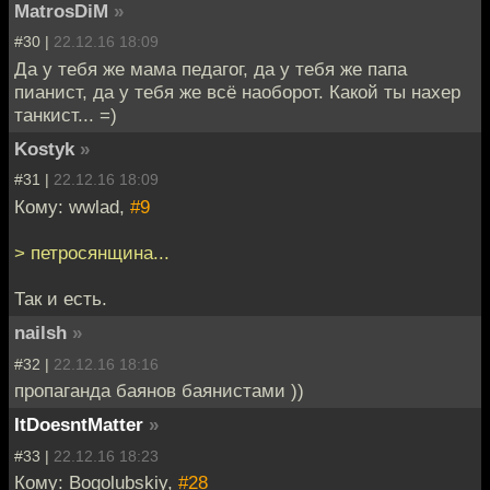
MatrosDiM
»
#30 |
22.12.16 18:09
Да у тебя же мама педагог, да у тебя же папа
пианист, да у тебя же всё наоборот. Какой ты нахер
танкист... =)
Kostyk
»
#31 |
22.12.16 18:09
Кому: wwlad,
#9
> петросянщина...
Так и есть.
nailsh
»
#32 |
22.12.16 18:16
пропаганда баянов баянистами ))
ItDoesntMatter
»
#33 |
22.12.16 18:23
Кому: Bogolubskiy,
#28