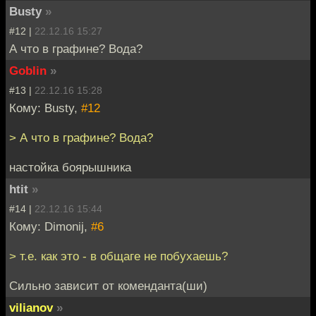
Busty
»
#12 |
22.12.16 15:27
А что в графине? Вода?
Goblin
»
#13 |
22.12.16 15:28
Кому: Busty,
#12
> А что в графине? Вода?
настойка боярышника
htit
»
#14 |
22.12.16 15:44
Кому: Dimonij,
#6
> т.е. как это - в общаге не побухаешь?
Сильно зависит от коменданта(ши)
vilianov
»