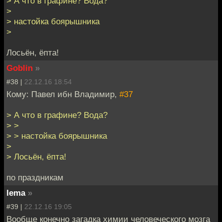
> А что в графине? Вода?
>
> настойка боярышника
>
Лосьён, ёпта!
Goblin
»
#38 |
22.12.16 18:54
Кому: Павел ибн Владимир,
#37
> А что в графине? Вода?
> >
> > настойка боярышника
>
> Лосьён, ёпта!
по праздникам
lema
»
#39 |
22.12.16 19:05
Вообще конечно загадка химии человеческого мозга