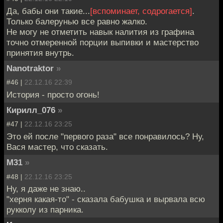
Да, бабы они такие...
[вспоминает, содрогается]
.
Только балерунью все равно жалко.
Не могу не отметить навык налития из графина
точно отмеренной порции выпивки и мастерство
принятия внутрь.
Nanotraktor
»
#46 |
22.12.16 22:39
История - просто огонь!
Кирилл_076
»
#47 |
22.12.16 23:25
Это ей после "первого раза" все понравилось? Ну,
Вася мастер, что сказать.
M31
»
#48 |
22.12.16 23:25
Ну, я даже не знаю..
"херня какая-то" - сказала бабушка и вырвала всю
рукколу из парника.