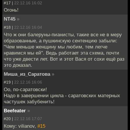
#17 |
22.12.16 16:02
Огонь!
NT45
»
#18 |
22.12.16 16:04
Что ж они балеруны-пианисты, такие все не в меру
образованные, а пушкинскую сентенцию забыли:
"Чем меньше женщину мы любим, тем легче
нравимся мы ей". Ведь работает эта схема, почти
что уже двести лет. Вот и этот Вася от сохи ещё раз
это доказал.
Миша_из_Саратова
»
#19 |
22.12.16 16:06
Оо, по-саратовски!
Надо в завершении цикла - саратовских матерных
частушек забубенить!
Beefeater
»
#20 |
22.12.16 17:07
Кому: vilianov,
#15