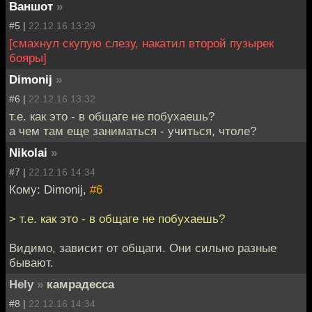
Ваншот
»
#5 |
22.12.16 13:29
[смахнул скупую слезу, накатил второй пузырек
бояры]
Dimonij
»
#6 |
22.12.16 13:32
т.е. как это - в общаге не побухаешь?
а чем там еще заниматься - учиться, чтоле?
Nikolai
»
#7 |
22.12.16 14:34
Кому: Dimonij,
#6
> т.е. как это - в общаге не побухаешь?
Видимо, зависит от общаги. Они сильно разные
бывают.
Hely
»
камрадесса
#8 |
22.12.16 14:34