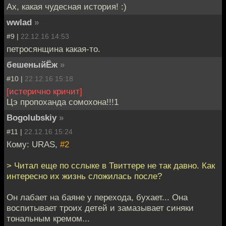
Ах, какая чудесная история! :)
wwlad
»
#9 |
22.12.16 14:53
петросянщина какая-то.
бешеныйЁж
»
#10 |
22.12.16 15:18
[истерично кричит]
Цэ пропоханда сомохона!!!1
Bogolubskiy
»
#11 |
22.12.16 15:24
Кому: URAS,
#2
> Читал еще по сслыке в Твиттере не так давно. Как
интересно их жизнь сложилась после?
Он лабает на баяне у перехода, бухает... Она
воспитывает троих детей и замазывает синяки
тональным кремом...