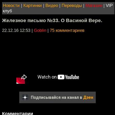
Новости
|
Картинки
|
Видео
|
Переводы
|
Магазин
|
VIP
клуб
Железное письмо №33. О Васиной Вере.
22.12.16 12:53
|
Goblin
|
75 комментариев
Подписывайся на канал в
Дзен
Комментарии