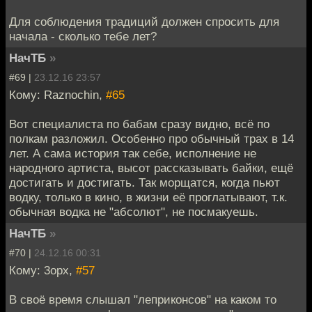
Для соблюдения традиций должен спросить для
начала - сколько тебе лет?
НачТБ
»
#69 |
23.12.16 23:57
Кому: Raznochin,
#65
Вот специалиста по бабам сразу видно, всё по
полкам разложил. Особенно про обычный трах в 14
лет. А сама история так себе, исполнение не
народного артиста, высот рассказывать байки, ещё
достигать и достигать. Так морщатся, когда пьют
водку, только в кино, в жизни её проглатывают, т.к.
обычная водка не "абсолют", не посмакуешь.
НачТБ
»
#70 |
24.12.16 00:31
Кому: 3opx,
#57
В своё время слышал "леприконсов" на каком то