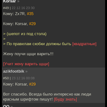
Korsar
»
#49 |
22.12.16 23:30
Кому: Zx7R,
#35
Кому: Korsar,
#29
> (шепот из под стола)
>
> По правилам скобки должны быть
[квадратные]
Жену поучи щщи варить!!!
[Учит жену варить щщи]
azikfootbik
»
#50 |
23.12.16 00:08
Кому: Korsar,
#29
Вот спасибо. Всегда было интересно как люди
красным шрифтом пишут!
[Буду знать]
QQ
»