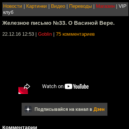
Новости
|
Картинки
|
Видео
|
Переводы
|
Магазин
|
VIP
клуб
Железное письмо №33. О Васиной Вере.
22.12.16 12:53
|
Goblin
|
75 комментариев
Подписывайся на канал в
Дзен
Комментарии