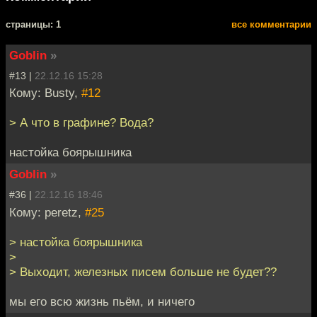
cтраницы: 1
все комментарии
Goblin
»
#13 |
22.12.16 15:28
Кому: Busty,
#12
> А что в графине? Вода?
настойка боярышника
Goblin
»
#36 |
22.12.16 18:46
Кому: peretz,
#25
> настойка боярышника
>
> Выходит, железных писем больше не будет??
мы его всю жизнь пьём, и ничего