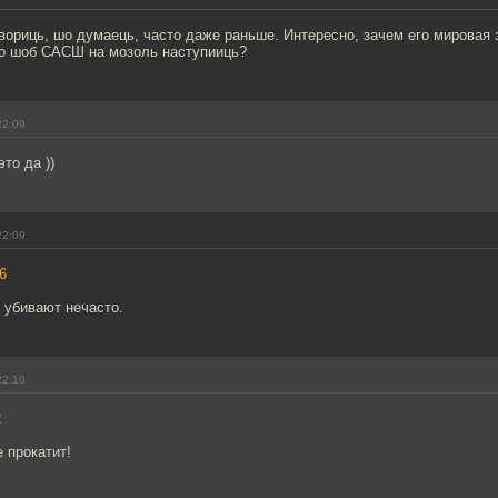
овориць, шо думаець, часто даже раньше. Интересно, зачем его мировая 
о шоб САСШ на мозоль наступииць?
22:09
то да ))
22:09
6
 убивают нечасто.
22:10
2
 прокатит!