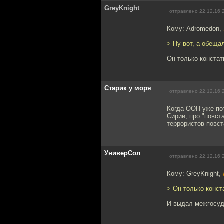
GreyKnight
отправлено 22.12.16 
Кому: Adromedon,
> Ну вот, а обещал
Он только констат
Старик у моря
отправлено 22.12.16 
Когда ООН уже по
Сирии, про "повст
террористов повст
УниверСол
отправлено 22.12.16 
Кому: GreyKnight,
> Он только конст
И выдал межгосуд