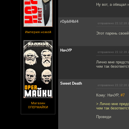
Ну вот, а обещал 
rOpbIHbI4
отправлено 22.12.16 
Империя ножей
Этот парень своей
НачУР
отправлено 22.12.16 
Лично мне предста
чем так безответс
Sweet Death
отправлено 22.12.16 
Кому: НачУР,
#7
Магазин
> Лично мне предс
ОПЕРМАЙКИ
чем так безответс
Проведи