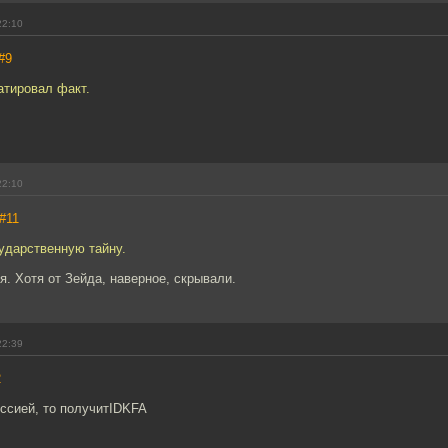
22:10
#9
атировал факт.
22:10
#11
ударственную тайну.
. Хотя от Зейда, наверное, скрывали.
22:39
2
ссией, то получитIDKFA