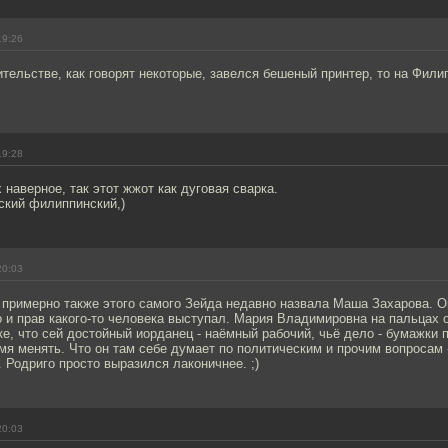
19:26
ительстве, как говорят некоторые, завелся бешеный принтер, то на Фили
19:28
 наверное, так этот жжот как дуговая сварка.
ский филиппинский,)
20:03
, примерно также этого самого Зейда недавно назвала Маша Захарова. Он
 и прав какого-то человека выступал. Мария Владимировна на пальцах 
е, что сей достойный иорданец - наёмный рабочий, чьё дело - бумажки 
я менять. Что он там себе думает по политическим и прочим вопросам 
.. Родриго просто выразился лаконичнее. ;)
20:03