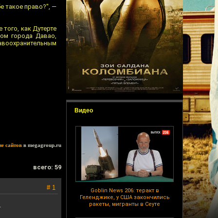
е такое право?", —
 того, как Дутерте
ом города Давао,
равоохранительным
Видео
ие сайтов
в megagroup.ru
всего: 59
# 1
Goblin News 206: теракт в
Геленджике, у США закончились
ракеты, мигранты в Сеуте
.