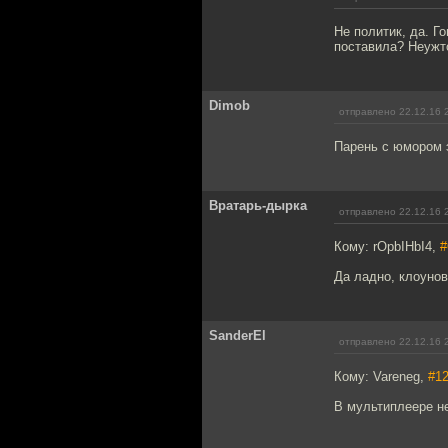
Не политик, да. Г
поставила? Неужт
Dimob
отправлено 22.12.16 
Парень с юмором э
Вратарь-дырка
отправлено 22.12.16 
Кому: rOpbIHbI4,
#
Да ладно, клоунов
SanderEl
отправлено 22.12.16 
Кому: Vareneg,
#1
В мультиплеере не