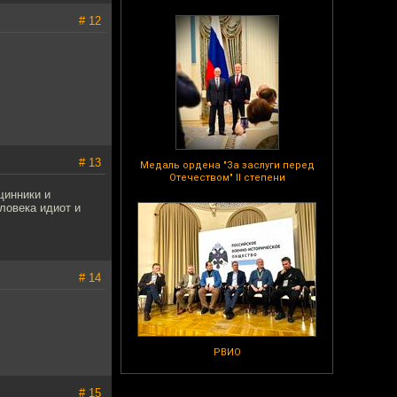
# 12
# 13
Медаль ордена "За заслуги перед
Отечеством" II степени
щинники и
ловека идиот и
# 14
РВИО
# 15