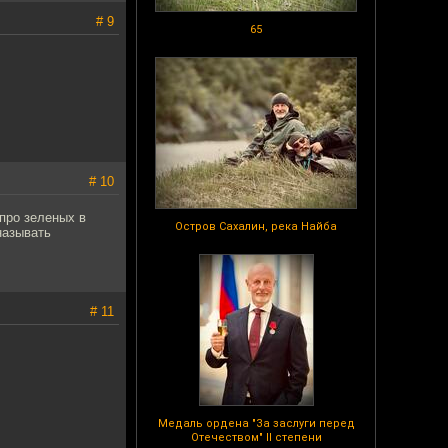
# 9
65
# 10
про зеленых в
Остров Сахалин, река Найба
называть
# 11
Медаль ордена "За заслуги перед
Отечеством" II степени