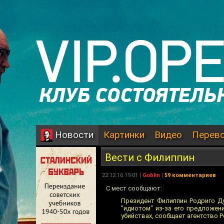
Картинки
Видео
Перев
Новости
Вести с Филиппин
22.12.16 19:01 |
Goblin
|
59 комментариев
С мест сообщают:
Президент Филиппин Родриго Ду
"идиотом" из-за его предложе
убийствах, сообщает агентство Р