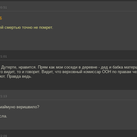
20:51
6
ей смертью точно не помрет.
21:01
 Дутерте, нравится. Прям как мои соседи в деревне - дед и бабка матер
о видит, то и говорит. Видит, что верховный комиссар ООН по правам че
иот. Правда ведь.
21:13
, маймуно веришвило?
сла.
22:09