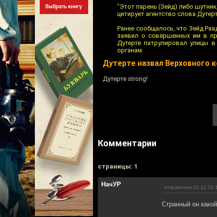
"Этот парень (Зейд) либо шутник
цитирует агентство слова Дутер
Ранее сообщалось, что Зейд Раа
заявил о совершенных им в пр
Дутерте патрулировал улицы в
органам.
Дутерте назвал Верховного 
Дутерте strong!
Комментарии
cтраницы: 1
НачУР
отправлено 22.12.16 
Странный он какой