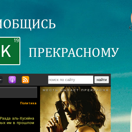
Политика
Раада аль-Хусейна
нных им в прошлом