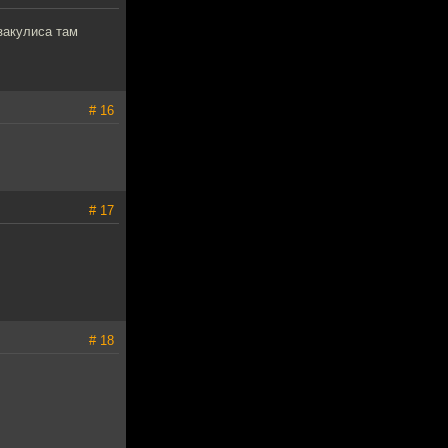
закулиса там
# 16
# 17
# 18