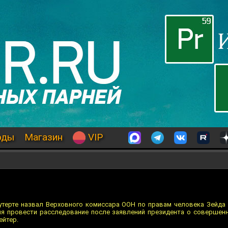
оды
Магазин
VIP
терте назвал Верховного комиссара ООН по правам человека Зейда 
ния провести расследование после заявлений президента о соверше
ейтер.