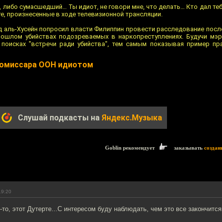
, либо сумасшедший… Ты идиот, не говори мне, что делать… Кто дал теб
те, произнесенные в ходе телевизионной трансляции.
д аль-Хусейн попросил власти Филиппин провести расследование после
ошлом убийствах подозреваемых в наркопреступлениях. Будучи мэр
 поисках "встречи ради убийства", тем самым показывая пример п
комиссара ООН идиотом
Слушай подкасты на
Яндекс.Музыка
Goblin рекомендует
заказывать
создан
19:20
-то, этот Дутерте...С интересом буду наблюдать, чем это все закончится