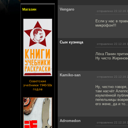
Vengaro
Магазин
отправлено 22.12.16 
Если у нас в прав
микрофон!!!
Сын кузнеца
отправлено 22.12.16 
Лёха Панин притих
Ну чисто Жиринов
Kamiko-san
отправлено 22.12.16 
Советские
учебники 1940-50х
Ну, честно говоря
годов
там насчёт Алеппо
изумлённой публик
пепельницы воврем
его жене, да и то.
Adromedon
отправлено 22.12.16 