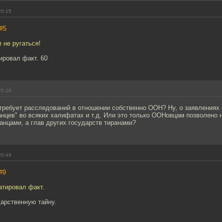
20:15
#5
 не ругаться!
ировал факт. 60
20:18
требует расследований в отношении собственно ООН? Ну, о заявлениях 
анцев" во всяких халифатах и т.д. Или это только ООНовцам позволено 
анцами, а глав других государств тиранами?
20:49
#9
атировал факт.
арственную тайну.