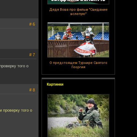
Дядя Вова про фильм "Свидание
вслепую"
# 6
# 7
О предстоящем Турнире Святого
роверку того о
Георгия
Картинки
# 8
 проверку того о