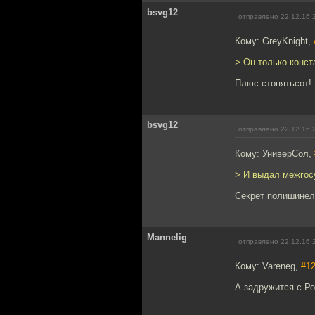
bsvg12
отправлено 22.12.16 
Кому: GreyKnight,
> Он только конст
Плюс стопятьсот!
bsvg12
отправлено 22.12.16 
Кому: УниверСол,
> И выдал межгос
Секрет полишинеля
Mannelig
отправлено 22.12.16 
Кому: Vareneg,
#1
А задружится с Ро