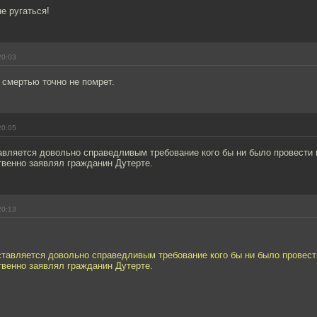
не ругаться!
20:03
 смертью точно не помрет.
20:05
вляется довольно справедливым требование кого бы ни было провести п
твенно заявлял гражданин Дутерте.
20:13
тавляется довольно справедливым требование кого бы ни было провести
твенно заявлял гражданин Дутерте.