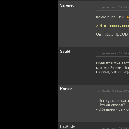
Vareneg
отправлено 22.12.16 
Кому: rOpbIHbI4,
#
> Этот парень сво
Он набрал IDDQD.
Scald
отправлено 22.12.16 
Нравится мне этот
матокройщики. Чег
говорит, что он ид
Korsar
отправлено 22.12.16 
- Чего уставился
- Что он сказал?
- Обезьяна - сын о
FatAndy
отправлено 22.12.16 