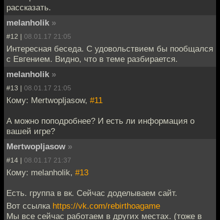
рассказать.
melanholik
»
#12 |
08.01.17 21:05
Интересная беседа. С удовольствием бы пообщался
с Евгением. Видно, что в теме разбирается.
melanholik
»
#13 |
08.01.17 21:05
Кому: Mertwopljasow,
#11
А можно поподробнее? И есть ли информация о
вашей игре?
Mertwopljasow
»
#14 |
08.01.17 21:37
Кому: melanholik,
#13
Есть. группа в вк. Сейчас доделываем сайт.
Вот ссылка
https://vk.com/rebirthoagame
Мы все сейчас работаем в других местах. (тоже в