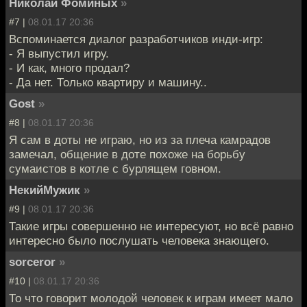
Николай Фоминых
»
#7 |
08.01.17 20:36
Вспоминается диалог разработчиков инди-игр:
- Я выпустил игру.
- И как, много продал?
- Да нет. Только квартиру и машину..
Gost
»
#8 |
08.01.17 20:36
Я сам в доты не играю, но из за плеча камрадов
замечал, общение в доте похоже на борьбу
сумаистов в котле с бурлящем говном.
НекийМужик
»
#9 |
08.01.17 20:36
Такие игры совершенно не интересуют, но всё равно
интересно было послушать человека знающего.
sorceror
»
#10 |
08.01.17 20:36
То что говорит молодой человек к играм имеет мало