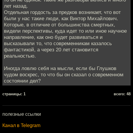
лет назад.
Отдельная гордость за предков возникает, что вот
были у нас такие люди, как Виктор Михайлович.
Которые, в отличие от большинства смертных,
видели перспективы, куда идет то или иное научное
направление, как оно будет развиваться и
высказывали то, что современникам казалось
фантастикой, а через 20 лет становится
реальностью.
Иногда ловлю себя на мысли, если бы Глушков
чудом воскрес, то что бы он сказал о современном
состоянии дел?
cтраницы: 1
всего: 48
полезные ссылки
Канал в Telegram