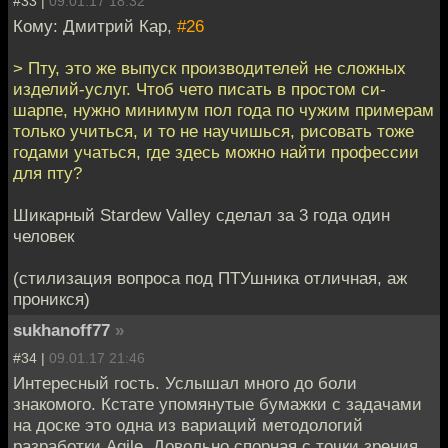
#33 |
09.01.17 18:32
Кому: Дмитрий Кар,
#26
> Пту, это же выпуск производителей не сложных
изделий-услуг. Чтоб чето писать в простом си-
шарпе, нужно минимум пол года по чужим примерам
только учиться, и то не научишься, рисовать тоже
годами учаться, где здесь можно найти профессии
для пту?
Шикарный Stardew Valley сделал за 3 года один
человек
(стилизация вопроса под ПТУшника отличная, аж
проникся)
sukhanoff77
»
#34 |
09.01.17 21:46
Интересный гость. Услышал много до боли
знакомого. Кстате упомянутые бумажки с задачами
на доске это одна из вариаций методологий
разработки Agile. Довольно спорная с точки зрения