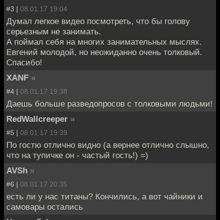
#3 |
08.01.17 19:04
Думал легкое видео посмотреть, что бы голову
серьезным не занимать.
А поймал себя на многих занимательных мыслях.
Евгений молодой, но неожиданно очень толковый.
Спасибо!
XANF
»
#4 |
08.01.17 19:38
Даешь больше разведопросов с толковыми людьми!
RedWallcreeper
»
#5 |
08.01.17 19:39
По гостю отлично видно (а вернее отлично слышно,
что на тупичке он - частый гость!) =)
AVSh
»
#6 |
08.01.17 20:35
есть ли у нас титаны? Кончились, а вот чайники и
самовары остались