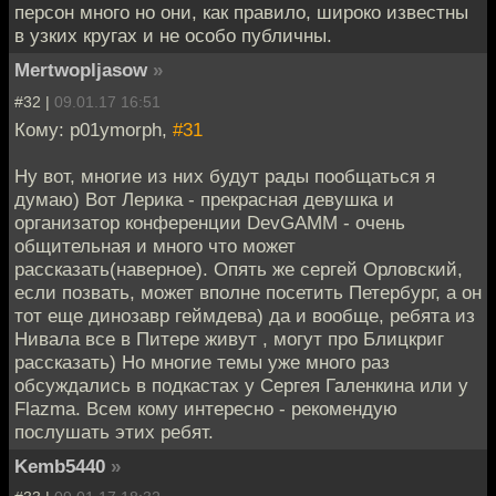
персон много но они, как правило, широко известны
в узких кругах и не особо публичны.
Mertwopljasow
»
#32 |
09.01.17 16:51
Кому: p01ymorph,
#31
Ну вот, многие из них будут рады пообщаться я
думаю) Вот Лерика - прекрасная девушка и
организатор конференции DevGAMM - очень
общительная и много что может
рассказать(наверное). Опять же сергей Орловский,
если позвать, может вполне посетить Петербург, а он
тот еще динозавр геймдева) да и вообще, ребята из
Нивала все в Питере живут , могут про Блицкриг
рассказать) Но многие темы уже много раз
обсуждались в подкастах у Сергея Галенкина или у
Flazmа. Всем кому интересно - рекомендую
послушать этих ребят.
Kemb5440
»