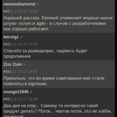
venomdiamond
»
#42 |
11.01.17 10:08
Хороший рассказ. Евгений упоминает модные нынче
штуки- scrum и agile - в случае с разработчиками
они хорошо работают.
kernigz
»
#43 |
11.01.17 11:44
Спасибо за разведопрос, надеюсь будет
продолжение
Zim Zum
»
#44 |
11.01.17 19:57
Прикольно, что во время советования книг стали
появляться картинки.
mongol1945
»
#45 |
11.01.17 21:49
Два дня на игру... Самому то интересно такой
продукт делать? Поток... чертов поток, это не хобби,
дружище!