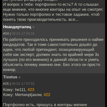
И вопрос к тебе: портфолио-то есть? А то слышал
еще мнение, что многие конторы на опыт не смотрят.
Нужно только портфолио и тестовое задание, чтоб
понять твою производительность. все...
Неандерталец
»
#24 |
09.01.17 03:24
По работе приходилось принимать решения о найме
кандидатов. Так я тоже самостоятельно дошёл до
идеи, что любой претендент, позиционирующий
себя как эксперт, должен знать по крайней мере 3х
лучших (по его мнению) в данной области и уметь
объяснить почему именно они. Без этого он просто
юниор.
Tixotus
»
#25 |
09.01.17 07:01
Кому: he111,
#23
Кому: Mertwopljasow,
#22
Портфолио есть, прошусь в конторы мелкие