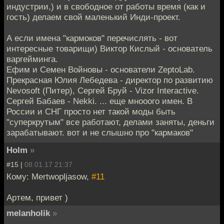
индустрии,) и в свободное от работы время (как и
гость) делаем свой маленький Инди-проект.
А если имена "кармоков" перечислять - вот
интересные товарищи) Виктор Кислый - основатель
варгейминга.
Ефим и Семен Войновы - основатели ZeptoLab.
Прекрасная Юлия Лебедева - директор по развитию
Nevosoft (Питер), Сергей Бруй - Vizor Interactive.
Сергей Бабаев - Nekki. ... еще мнооого имен. В
России и СНГ просто нет такой моды быть
"суперкрутым" все работают, делами заняты, деньги
зарабатывают. вот и не слышно про "кармаков"
Holm
»
#15 |
08.01.17 21:37
Кому: Mertwopljasow,
#11
Артем, привет )
melanholik
»