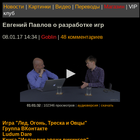
Новости
|
Картинки
|
Видео
|
Переводы
|
Магазин
|
VIP
клуб
Евгений Павлов о разработке игр
08.01.17 14:34
|
Goblin
|
48 комментариев
01:01:32
|
102346 просмотров
|
аудиоверсия
|
скачать
Игра "Лед, Огонь, Треска и Овцы"
Группа ВКонтакте
Ludum Dare
Книга "Исландия эпохи викингов"