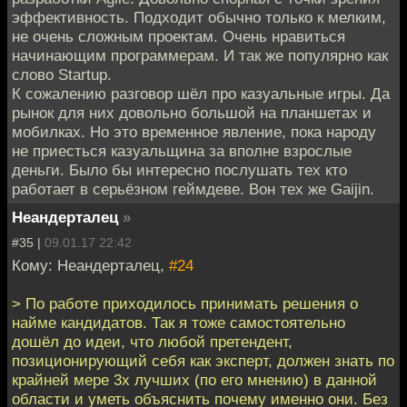
эффективность. Подходит обычно только к мелким,
не очень сложным проектам. Очень нравиться
начинающим программерам. И так же популярно как
слово Startup.
К сожалению разговор шёл про казуальные игры. Да
рынок для них довольно большой на планшетах и
мобилках. Но это временное явление, пока народу
не приесться казуальщина за вполне взрослые
деньги. Было бы интересно послушать тех кто
работает в серьёзном геймдеве. Вон тех же Gaijin.
Неандерталец
»
#35 |
09.01.17 22:42
Кому: Неандерталец,
#24
> По работе приходилось принимать решения о
найме кандидатов. Так я тоже самостоятельно
дошёл до идеи, что любой претендент,
позиционирующий себя как эксперт, должен знать по
крайней мере 3х лучших (по его мнению) в данной
области и уметь объяснить почему именно они. Без