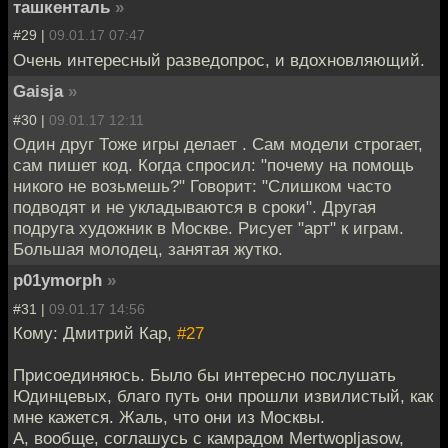
ташкенталь
»
#29 |
09.01.17 07:47
Очень интересный разведопрос, и вдохновляющий.
Gaisja
»
#30 |
09.01.17 12:11
Один друг Тоже игры делает . Сам модели строгает,
сам пишет код. Когда спросил: "почему на помощь
никого не возьмешь?" Говорит: "Слишком часто
подводят и не укладываются в сроки". Другая
подруга художник в Москве. Рисует "арт" к играм.
Большая молодец, занятая жутко.
p01ymorph
»
#31 |
09.01.17 14:56
Кому: Дмитрий Кар,
#27
Присоединяюсь. Было бы интересно послушать
Юдинцевых, благо путь они прошли извилистый, как
мне кажется. Жаль, что они из Москвы.
А, вообще, соглашусь с камрадом Mertwopljasow,