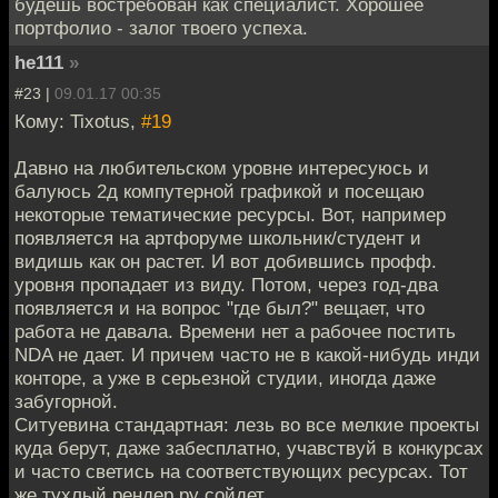
будешь востребован как специалист. Хорошее
портфолио - залог твоего успеха.
he111
»
#23 |
09.01.17 00:35
Кому: Tixotus,
#19
Давно на любительском уровне интересуюсь и
балуюсь 2д компутерной графикой и посещаю
некоторые тематические ресурсы. Вот, например
появляется на артфоруме школьник/студент и
видишь как он растет. И вот добившись профф.
уровня пропадает из виду. Потом, через год-два
появляется и на вопрос "где был?" вещает, что
работа не давала. Времени нет а рабочее постить
NDA не дает. И причем часто не в какой-нибудь инди
конторе, а уже в серьезной студии, иногда даже
забугорной.
Ситуевина стандартная: лезь во все мелкие проекты
куда берут, даже забесплатно, учавствуй в конкурсах
и часто светись на соответствующих ресурсах. Тот
же тухлый рендер.ру сойдет.