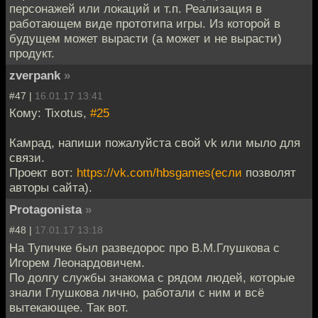
персонажей или локаций и т.п. Реализация в
работающем виде прототипа игры. Из которой в
будущем может вырасти (а может и не вырасти)
продукт.
zverpank
»
#47 |
16.01.17 13:41
Кому: Tixotus,
#25
Камрад, напиши пожалуйста свой vk или мыло для
связи.
Проект вот:
https://vk.com/hbsgames(если
позволят
авторы сайта).
Protagonista
»
#48 |
17.01.17 13:18
На Тупичке был разведорос про В.М.Глушкова с
Игорем Леонардовичем.
По долгу службы знакома с рядом людей, которые
знали Глушкова лично, работали с ним и всё
вытекающее. Так вот.