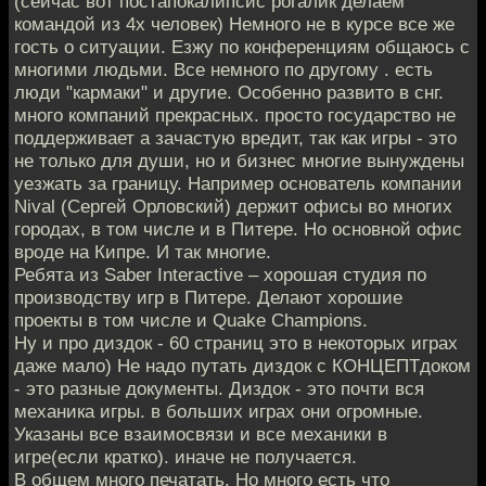
(сейчас вот постапокалипсис рогалик делаем
командой из 4х человек) Немного не в курсе все же
гость о ситуации. Езжу по конференциям общаюсь с
многими людьми. Все немного по другому . есть
люди "кармаки" и другие. Особенно развито в снг.
много компаний прекрасных. просто государство не
поддерживает а зачастую вредит, так как игры - это
не только для души, но и бизнес многие вынуждены
уезжать за границу. Например основатель компании
Nival (Сергей Орловский) держит офисы во многих
городах, в том числе и в Питере. Но основной офис
вроде на Кипре. И так многие.
Ребята из Saber Interactive – хорошая студия по
производству игр в Питере. Делают хорошие
проекты в том числе и Quake Champions.
Ну и про диздок - 60 страниц это в некоторых играх
даже мало) Не надо путать диздок с КОНЦЕПТдоком
- это разные документы. Диздок - это почти вся
механика игры. в больших играх они огромные.
Указаны все взаимосвязи и все механики в
игре(если кратко). иначе не получается.
В общем много печатать. Но много есть что