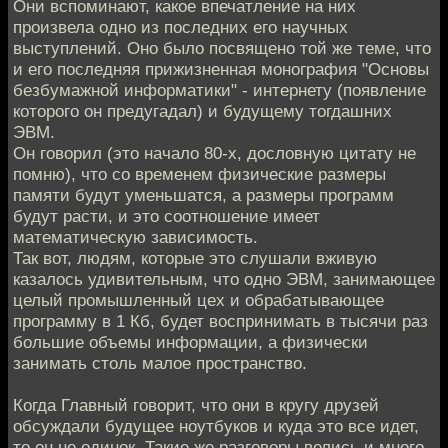
Они вспоминают, какое впечатление на них
произвела одно из последних его научных
выступлений. Оно было посвящено той же теме, что
и его последняя прижизненная монография "Основы
безбумажной информатики" - интернету (появление
которого он предугадал) и будущему тогдашних
ЭВМ.
Он говорил (это начало 80-х, дословную цитату не
помню), что со временем физические размеры
памяти будут уменьшатся, а размеры программ
будут расти, и это соотношение имеет
математическую зависимость.
Так вот, людям, которые это слушали вживую
казалось удивительным, что одно ЭВМ, занимающее
целый промышленный цех и обрабатывающее
программу в 1 Кб, будет воспринимать в тысячи раз
большие объемы информации, а физически
занимать столь малое пространство.
Когда Главный говорит, что они в кругу друзей
обсуждали будущее ноутбуков и куда это все идет,
то он не одинок. Такие же разговоры велись и много