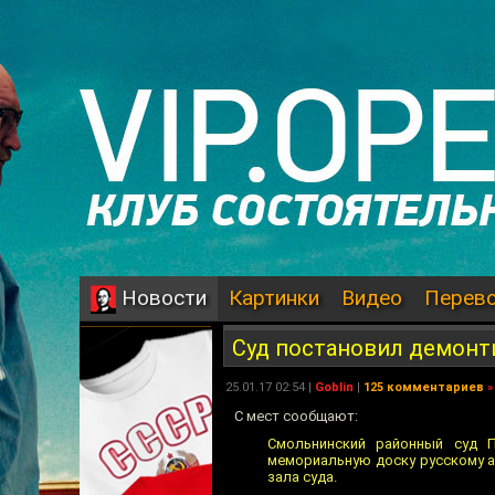
Картинки
Видео
Перев
Новости
Суд постановил демонт
25.01.17 02:54 |
Goblin
|
125 комментариев
»
С мест сообщают:
Смольнинский районный суд П
мемориальную доску русскому а
зала суда.