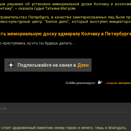
ным решение об установке мемориальной доски Колчаку и возложи
нтажу", — сказала судья Татьяна Матусяк.
правительство Петербурга, в качестве заинтересованных лиц были п
рико-культурный центр "Белое дело", который выступил инициатор
ть мемориальную доску адмиралу Колчаку в Петербург
преступника, ну что ты будешь делать...
Подписывайся на канал в
Дзен
Goblin рекомендует
создать интерне
11:56
е стоит здоровенный памятник оному герою и ничего, тишь и благодать.