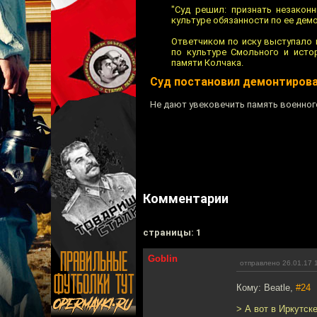
"Суд решил: признать незакон
культуре обязанности по ее демо
Ответчиком по иску выступало 
по культуре Смольного и исто
памяти Колчака.
Суд постановил демонтирова
Не дают увековечить память военного 
Комментарии
cтраницы: 1
Goblin
отправлено 26.01.17 
Кому: Beatle,
#24
> А вот в Иркутск