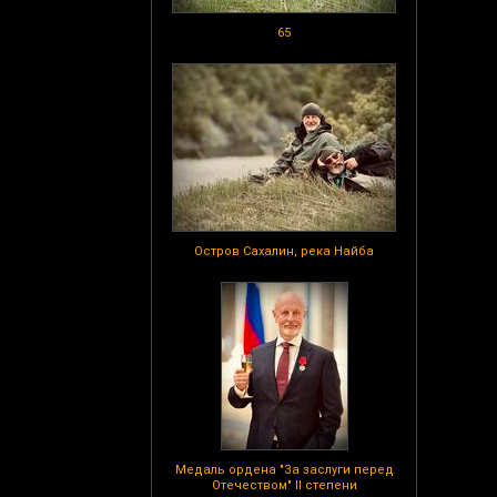
65
Остров Сахалин, река Найба
Медаль ордена "За заслуги перед
Отечеством" II степени