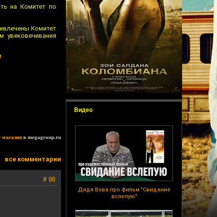
ть на Комитет по
ривлечены Комитет
ом увековечивания
е
Видео
т магазин
в megagroup.ru
все комментарии
# 98
Дядя Вова про фильм "Свидание
вслепую"