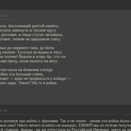
22:02
оза, бессонницей долгой измяты.
печали замкнуты в тесном кругу.
 дятлами, в чаще стучат автоматы,
нтовки, лежим на шершавом снегу.
нье до нервного тика, до боли.
 окопом. Тусклые вспышки в лесу.
на поляне! Вышли в атаку бы, что ли.
австречу, штык вынося на весу.
тая каска на ближнем соседе.
ойна эта большая спина.
Знает — враз не прорваться к победе —
ть надо. Тяжко? На то и война.
22:18
 роликов про войны с финнами. Так и не понял - зачем эта война была
жна нам? Никто ничего особого не выиграл, ЕМНИП мы по итогам получ
. А главное, финны - их же отпустили из Российской Империи, никто не д