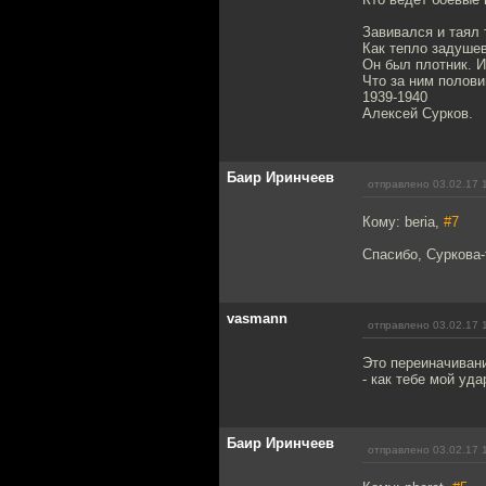
Завивался и таял
Как тепло задуше
Он был плотник. 
Что за ним полови
1939-1940
Алексей Сурков.
Баир Иринчеев
отправлено 03.02.17 
Кому: beria,
#7
Спасибо, Суркова-т
vasmann
отправлено 03.02.17 
Это переиначиван
- как тебе мой уд
Баир Иринчеев
отправлено 03.02.17 