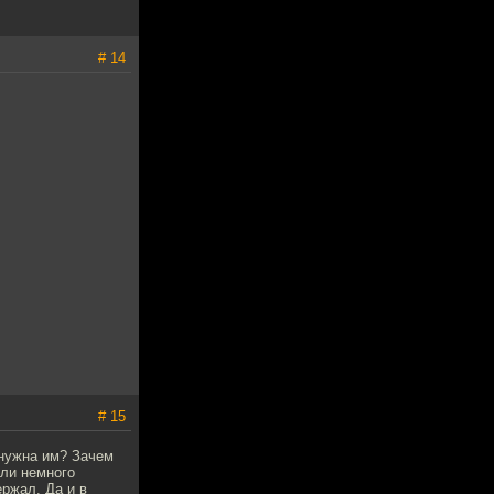
# 14
# 15
 нужна им? Зачем
или немного
ержал. Да и в