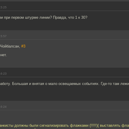
15:25
и при первом штурме линии? Правда, что 1 к 30?
15:57
 Чойбалсан,
#3
нет.
16:23
работу. Большая и внятая о мало освещаемых событиях. Где-то там леж
16:24
анкисты должны были сигнализировать флажками (!!!!!)( выставлять фл