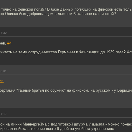
 точно на финской погиб? В базе данных погибших на финской есть тол
дор Онипко был добровольцем в лыжном батальоне на финской?
17:32
еев,
#4
очитать на тему сотрудничества Германии и Финляндии до 1939 года? Хо
18:01
11
сертация "тайные братья по оружию" на финском, на русском - у Барыш
21:17
бои на линии Маннергейма с подготовкой штурма Измаила - можно по-на
нировал войска в течение всего 6 дней на учебных укреплениях.