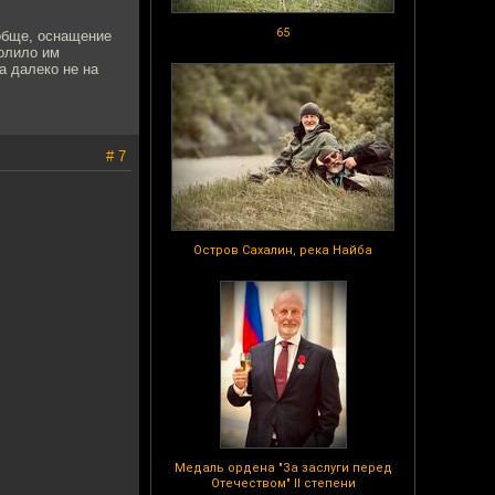
65
ообще, оснащение
волило им
а далеко не на
# 7
Остров Сахалин, река Найба
Медаль ордена "За заслуги перед
Отечеством" II степени