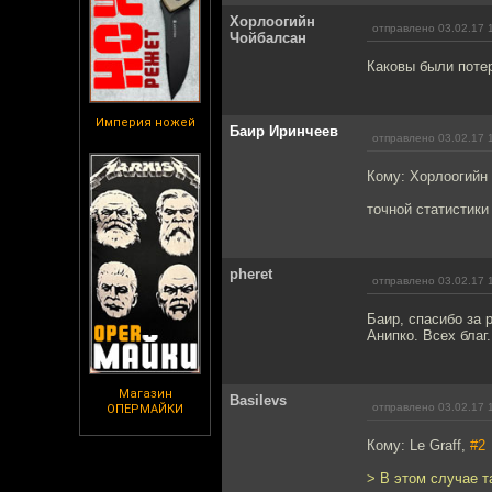
Хорлоогийн
отправлено 03.02.17 
Чойбалсан
Каковы были потер
Империя ножей
Баир Иринчеев
отправлено 03.02.17 
Кому: Хорлоогийн
точной статистики 
pheret
отправлено 03.02.17 
Баир, спасибо за 
Анипко. Всех благ.
Магазин
Basilevs
отправлено 03.02.17 
ОПЕРМАЙКИ
Кому: Le Graff,
#2
> В этом случае т