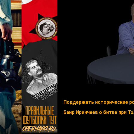
Поддержать исторические ро
Баир Иринчеев о битве при Т