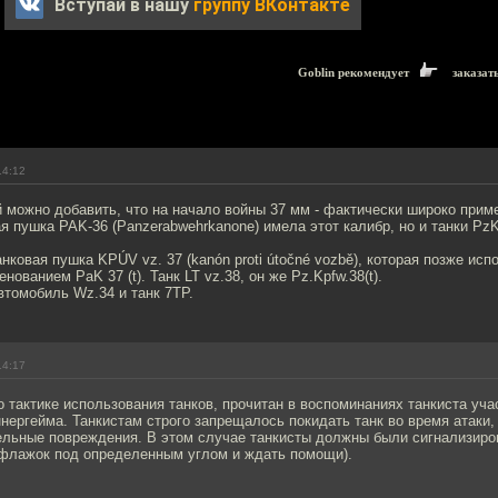
Вступай в нашу
группу ВКонтакте
Goblin рекомендует
заказат
14:12
 можно добавить, что на начало войны 37 мм - фактически широко прим
я пушка PAK-36 (Panzerabwehrkanone) имела этот калибр, но и танки PzKp
анковая пушка KPÚV vz. 37 (kanón proti útočné vozbě), которая позже ис
ованием PaK 37 (t). Танк LT vz.38, он же Pz.Kpfw.38(t).
втомобиль Wz.34 и танк 7TP.
14:17
 тактике использования танков, прочитан в воспоминаниях танкиста уча
ергейма. Танкистам строго запрещалось покидать танк во время атаки,
ельные повреждения. В этом случае танкисты должны были сигнализир
ть флажок под определенным углом и ждать помощи).