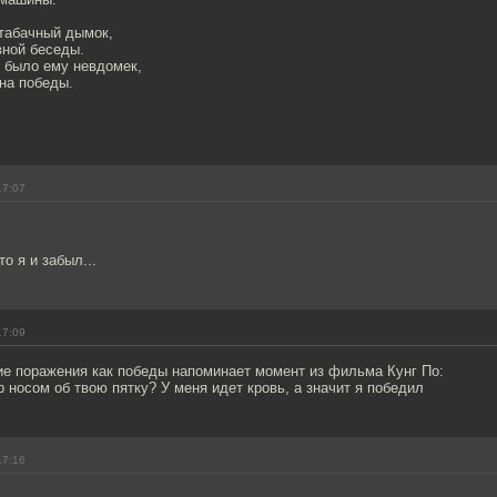
 табачный дымок,
вной беседы.
И было ему невдомек,
на победы.
17:07
о я и забыл...
17:09
ие поражения как победы напоминает момент из фильма Кунг По:
ар носом об твою пятку? У меня идет кровь, а значит я победил
17:16