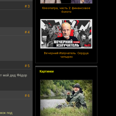
# 3
Клеопатра, часть 2: финансовое
болото
# 4
Вечерний Излучатель: Сердца
четырех
# 5
Картинки
ит мой дед Фёдор
# 6
ажок под