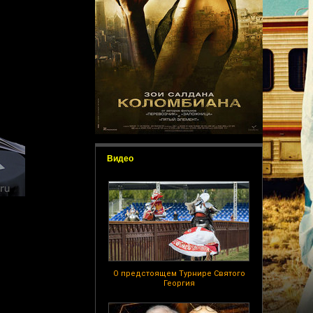
Видео
О предстоящем Турнире Святого
Георгия