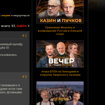
ь
лендинг
в megagroup.ru
всего: 57,
Goblin
: 1
Признание Меркель и
возвращение России в большой
спорт
# 1
еняемый калибр.
fw III
пользовалась
Атака БПЛА на Геленджик и
открытие Ормузского пролива
# 2
ствовавшего в
 даже если танк
овать флажками