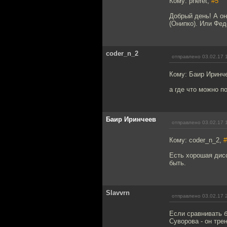
Кому: pheret,
#5
Добрый день! А он
(Онипко). Или Фе
coder_n_2
отправлено 03.02.17 
Кому: Баир Иринч
а где что можно п
Баир Иринчеев
отправлено 03.02.17 
Кому: coder_n_2,
#
Есть хорошая дис
быть.
Slavvrn
отправлено 03.02.17 
Если сравнивать 
Суворова - он тре