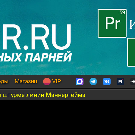
оды
Магазин
VIP
м штурме линии Маннергейма