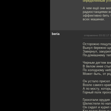
определенным угл
А чем ещё они мог
радиостанциями вс
эффективно бить т
всех машинах.
beria
отправлено 03.02.17 
Осторожно пощупал
Вынул бережно ще
Завернул, закурил
По-домашнему теп
Черным дегтем вни
В белом инее стыл
По холодному небу
Может быть, от ро
Он устало присел
Возле самого края
А по мосту, которы
Горный полк прох
Грохотали орудия 
Шелестели по нал
Он сидел и курил 
Кто ведет боевые