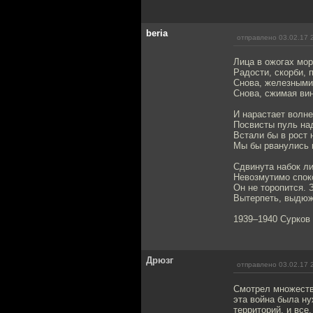
beria
отправлено 03.02.17 
Лица в ожогах мор
Радости, скорби, 
Снова, железными
Снова, сжимая ви
И нарастает волне
Посвисты пуль над
Встали бы в рост 
Мы бы рванулись н
Сдвинута набок ли
Невозмутимо спок
Он не торопится. 
Вытерпеть, выдюжи
1939–1940 Сурков
Дрюзг
отправлено 03.02.17 
Смотрел множество
эта война была ну
территорий, и все