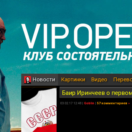
Картинки
Видео
Перев
Новости
Баир Иринчеев о перво
03.02.17 12:48 |
Goblin
|
57 комментариев
»