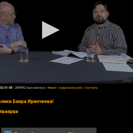
02:01:08
|
289992 просмотра
|
текст
|
аудиоверсия
|
скачать
лики Баира Иринчеева!
олваярви