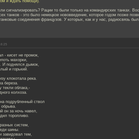
ом и ждать помощи).
ли сигнализировать? Рации то были только на командирских танках. В
ех танков - это было немецкое нововведение, которое годом позже поз
анковые соединения французов. У которых, как и у нас, радиосвязь был
16:25
 - кисет не промок,
поть махорки,
. И поднялся дымок,
лый и горький.
зу клокотала река.
а береза.
 текли облака,-
дного колхоза.
 на подрубленный ствол
 обрыва.
й он за ночь навел,
одил торопливо.
разных систем,
еди шины.
и завидовал тем,
 машины.