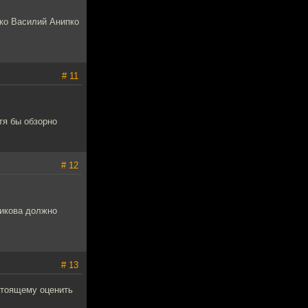
ько Василий Анипко
# 11
тя бы обзорно
# 12
никова должно
# 13
стоящему оценить