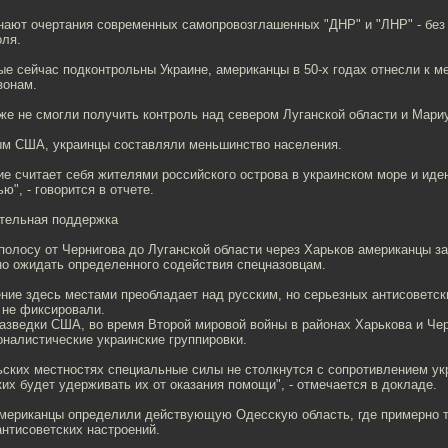
нают очертания современных самопровозглашенных "ДНР" и "ЛНР" - без
оля.
ые сейчас подконтрольны Украине, американцы в 50-х годах отнесли к 
зонам.
же не смогли получить контроль над севером Луганской области и Мар
ным США, украинцы составляли меньшинство населения.
ие считает себя жителями российского острова в украинском море и ид
ю", - говорится в отчете.
тельная поддержка
олосу от Чернигова до Луганской области через Харьков американцы з
но ожидать определенного содействия спецназовцам.
ние здесь местами преобладает над русским, но серьезных антисоветск
 не фиксировали.
разведки США, во время Второй мировой войны в районах Харькова и Че
налистические украинские группировки.
ских местностях специальные силы не столкнутся с сопротивлением укр
ких будет удерживать их от оказания помощи", - отмечается в докладе.
американцы определили действующую Одесскую область, где примерно т
антисоветских настроений.