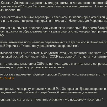
е Крыма и Донбасса, американцы следующими по лояльности к советско
 где весной 2014 года были мощные сепаратистские движения. Но они у
жки населения.
сельскохозяйственные территории северного Причерноморья американц
ю пятую зону - широкая прибрежная полоса от Николаева до Мариуполя.
рыми исключениями, преобладало украинское население. Во время Второ
ная украинская образовательная и культурная жизнь, которая "не прин
му".
иканцы отмечают полмиллиона перевезенных в Херсонскую и Николаевск
ной Украины с "более проукраинскими настроениями".
 мировой войны были заметны свидетельства, что значительная часть м
аинской республики, отличной от СССР как целого", - отметили аналитик
, что специальные силы США не получат здесь значительного сопротив
деленную поддержку украинского населения.
го состава населения крупных городов Украины, использованная в отче
.CIA.GOV
непровье в четырехугольнике Кривой Рог, Запорожье, Днепропетровск и
и отдельной шестой зоной с еще более благоприятными условиями.
пециальные силы могут получить ограниченную поддержку населения", - 