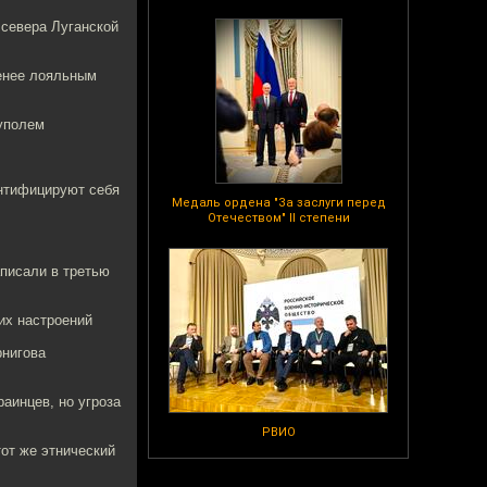
 севера Луганской
менее лояльным
иуполем
ентифицируют себя
Медаль ордена "За заслуги перед
Отечеством" II степени
аписали в третью
их настроений
рнигова
аинцев, но угроза
РВИО
от же этнический