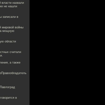
й власти назвали
же не нашли
ы записали в
й мировой войны
яла мощную
ую области
естных считали
и.
ления, а также
теПравообладатель
 Павлоград
говорится в