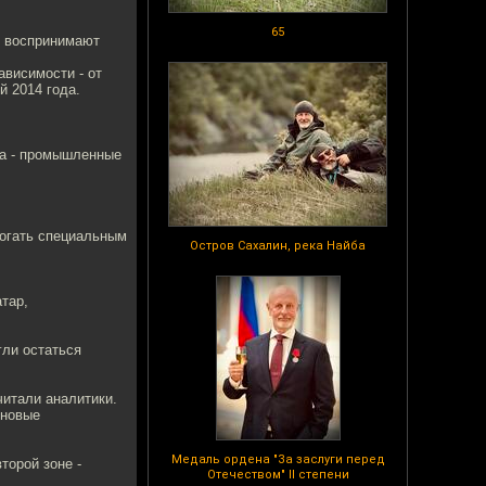
65
е воспринимают
висимости - от
й 2014 года.
са - промышленные
могать специальным
Остров Сахалин, река Найба
тар,
гли остаться
читали аналитики.
 новые
Медаль ордена "За заслуги перед
торой зоне -
Отечеством" II степени