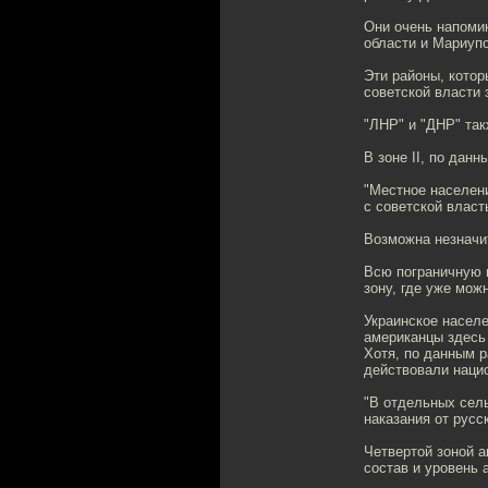
Они очень напоми
области и Мариуп
Эти районы, котор
советской власти 
"ЛНР" и "ДНР" так
В зоне II, по дан
"Местное населен
с советской власть
Возможна незначи
Всю пограничную п
зону, где уже мож
Украинское населе
американцы здесь
Хотя, по данным 
действовали нацио
"В отдельных сель
наказания от русс
Четвертой зоной 
состав и уровень 