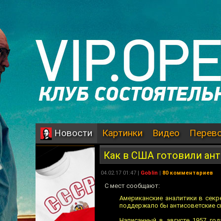
Картинки
Видео
Перев
Новости
Как в США готовили ант
04.02.17 01:47 |
Goblin
|
80 комментариев
С мест сообщают:
Американские аналитики в секр
поддержало бы антисоветские с
Написанный в августе 1957 го