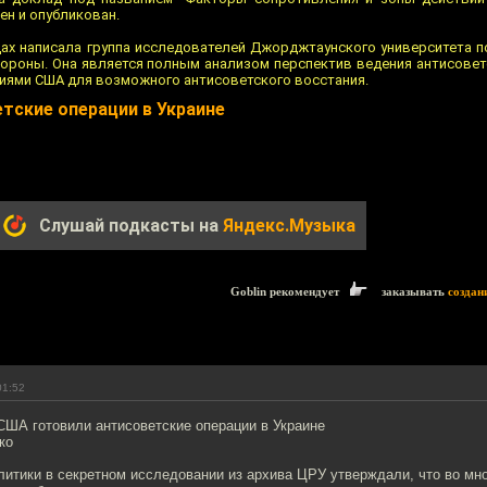
ен и опубликован.
цах написала группа исследователей Джорджтаунского университета п
ороны. Она является полным анализом перспектив ведения антисове
иями США для возможного антисоветского восстания.
тские операции в Украине
Слушай подкасты на
Яндекс.Музыка
Goblin рекомендует
заказывать
создан
01:52
США готовили антисоветские операции в Украине
ко
литики в секретном исследовании из архива ЦРУ утверждали, что во мн