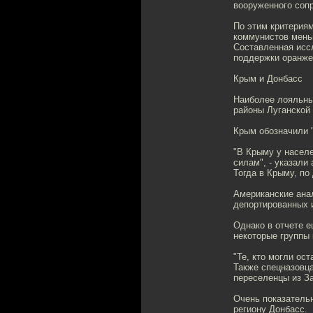
вооруженного сопр
По этим критериям
коммунистов мень
Составленная исс
поддержки оранжев
Крым и Донбасс
Наиболее лояльны
районы Луганской 
Крым обозначили "
"В Крыму у населе
силам", - указали 
Тогда в Крыму, по
Американские ана
депортированных 
Однако в отчете е
некоторые группы 
"Те, кто могли ос
Также спецназовца
переселенцы из З
Очень показательн
региону Донбасс.