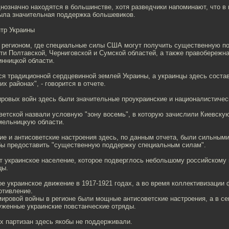
днозначно находятся в большинстве, хотя разведчики напоминают, что 
была значительная поддержка большевиков.
нтр Украины
регионом, где специальные силы США могут получить существенную п
ти Полтавской, Черниговской и Сумской областей, а также правобережн
инницкой области.
тся традиционной сердцевинной землей Украины, а украинцы здесь сост
х районах", - говорится в отчете.
ировых войн здесь были значительные проукраинские и националистичес
етской назвали условную "зону восемь", в которую зачислили Киевску
ельницкую области.
е и антисоветские настроения здесь, по данным отчета, были сильными
бы предоставить "существенную поддержку специальным силам".
т украинское население, которое подверглось небольшому российскому 
цы.
е украинское движение в 1917-1921 годах, а во время коллективизации
отивление.
мировой войны в регионе были мощные антисоветские настроения, а в с
уженные украинские повстанческие отряды.
х партизан здесь якобы не поддерживали.