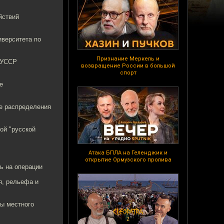
йствий
иверситета по
Признание Меркель и
 УССР
возвращение России в большой
спорт
е
ые распределения
ой "русской
Атака БПЛА на Геленджик и
открытие Ормузского пролива
ь на операции
я, рельефа и
ны местного