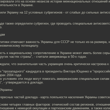
озировали это на основе нюансов истории межнациональных отношений и
ятельности в Украине.
ли Украину на 12 условных субрегионов - от слабых до сильных антис
де также определили субрегион, где проводить специальные антисоветс
о.
цам
итики отмечают важность Украины для СССР не только из-за размера, н
ономическому потенциалу.
ость к национальному сопротивлению в Украине может иметь более сер
ругих частях страны", - считали американцы в 50-х годах.
дали, что значительная часть украинцев очень критически настроена к 
 "прозападного" кандидата в президенты Виктора Ющенко и "пророссий
рах 2004 года
ых условиях эти люди могут помогать американским специальным силам 
", - утверждается в докладе.
 Украины
ересных частей доклада - карта лояльности населения Украины советс
снове четырех главных факторов: этнический состав регионов, отношен
отношение к немецкой оккупации и партизанским движениям, а также кол