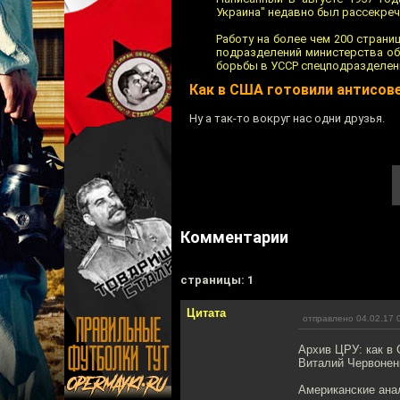
Украина" недавно был рассекреч
Работу на более чем 200 страни
подразделений министерства об
борьбы в УССР спецподразделен
Как в США готовили антисове
Ну а так-то вокруг нас одни друзья.
Комментарии
cтраницы: 1
Цитата
отправлено 04.02.17 
Архив ЦРУ: как в 
Виталий Червонен
Американские ана