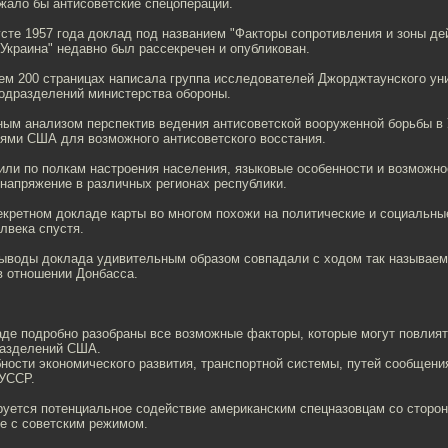
жало бы антисоветские спецоперации.
сте 1957 года доклад под названием "Факторы сопротивления и зоны де
Украина" недавно был рассекречен и опубликован.
чем 200 страницах написала группа исследователей Джорджтаунского ун
подразделений министерства обороны.
ным анализом перспектив ведения антисоветской вооруженной борьбы в
ями США для возможного антисоветского восстания.
или по полкам настроения населения, языковые особенности и возможно
напряжение в различных регионах республики.
екретном докладе карты во многом похожи на политические и социальн
олвека спустя.
ыводы доклада удивительным образом совпадали с ходом так называем
в отношении Донбасса.
аде подробно разобраны все возможные факторы, которые могут повлият
разделений США.
ности экономического развития, транспортной системы, путей сообщени
 УССР.
руется потенциальное содействие американским спецназовцам со сторо
бе с советским режимом.