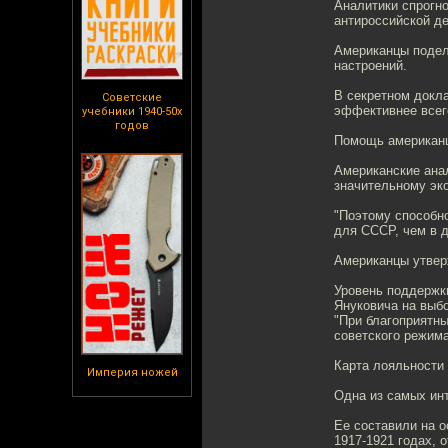
Аналитики спрогн
антироссийской де
Американцы подели
настроений.
В секретном докла
Советские
эффективнее всег
учебники 1940-50х
годов
Помощь американ
Американские анал
значительному эк
"Поэтому способн
для СССР, чем в д
Американцы утверж
Уровень поддержки
Януковича на выбо
"При благоприятн
советского режима
Карта лояльности
Империя ножей
Одна из самых инт
Ее составили на о
1917-1921 годах, 