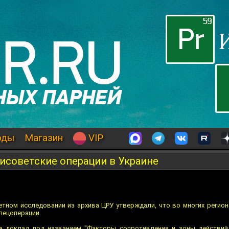
оды
Магазин
VIP
исоветские операции в Украине
етном исследовании из архива ЦРУ утверждали, что во многих регион
пецоперации.
да доклад под названием "Факторы сопротивления и зоны действий