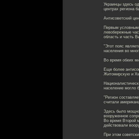
Украинцы здесь о
центрах региона 
Антисоветский це
Первым условным 
левобережные час
область и часть В
"Этот пояс являе
населения во многи
Во время обеих м
Еще более антисов
Житомирскую и Хм
Националистически
население могло 
"Регион составляе
считали американ
Здесь было мощно
вооруженное сопр
Во время Второй 
действовали воор
При этом советски