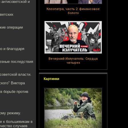
 антисоветской и
Клеопатра, часть 2: финансовое
болото
оветских
кие операции
о и благодаря
Вечерний Излучатель: Сердца
ьезные последствия
четырех
советской власти.
Картинки
ского" Виктора
в борьбе против
кому режиму.
ие к большевикам в
ичество случаев