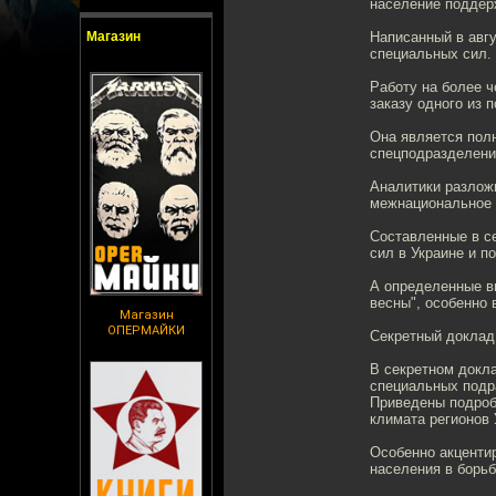
население поддер
Магазин
Написанный в авгу
специальных сил. 
Работу на более 
заказу одного из 
Она является пол
спецподразделени
Аналитики разлож
межнациональное 
Составленные в с
сил в Украине и п
А определенные в
весны", особенно 
Магазин
ОПЕРМАЙКИ
Секретный доклад
В секретном докл
специальных под
Приведены подроб
климата регионов
Особенно акценти
населения в борь