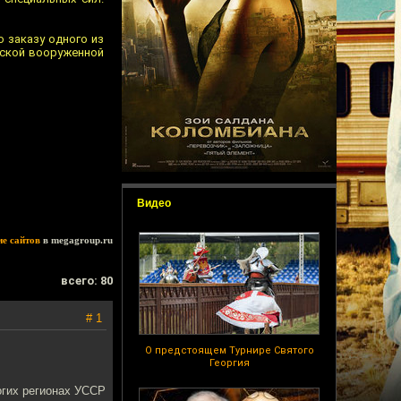
о заказу одного из
тской вооруженной
Видео
ие сайтов
в megagroup.ru
всего: 80
# 1
О предстоящем Турнире Святого
Георгия
огих регионах УССР