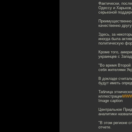
Фактически, посл
Одессу и Харьков,
серьезной поддер
Преимущественно 
качественно другу
Здесь, за некото
иногда была актив
политическую фор
Кроме того, амер
украинцев с Запад
"Во время Второй
себя жителями Укр
В докладе считали
будут иметь опре
Таблица этническо
иллюстрации
WWW
Image caption
Центральное Прид
аналитики назвал
"В этом регионе с
отчете.