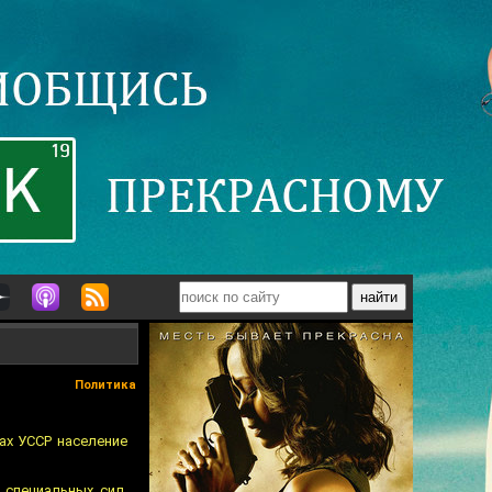
Политика
ах УССР население
 специальных сил.