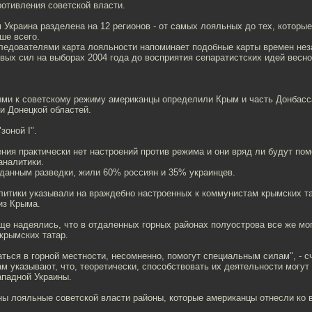
отивления советской власти.
 Украина разделена на 12 регионов - от самых лояльных до тех, которы
ше всего.
ледователями карта лояльности напоминает подобные карты времен неза
ых сил на выборах 2004 года до восприятия сепаратистских идей весно
ми к советскому режиму американцы определили Крым и часть Донбас
и Донецкой областей.
зоной I".
ния практически нет настроений против режима и они вряд ли будут по
аналитики.
 данным разведки, жили 60% россиян и 35% украинцев.
литики указывали на враждебно настроенных к коммунистам крымских та
из Крыма.
ще надеялись, что в отдаленных горных районах полуострова все же мо
крымских татар.
таться в горной местности, несомненно, помогут специальным силам", - с
м указывают, что, теоретически, способствовать их деятельности могут
ападной Украины.
ы лояльные советской власти районы, которые американцы отнесли ко в