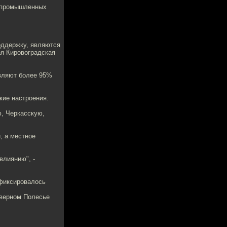
в промышленных
оддержку, являются
ая Кировоградская
авляют более 95%
кие настроения.
ю, Черкасскую,
, а местное
влиянию", -
 фиксировалось
еверном Полесье