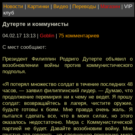
Новости
|
Картинки
|
Видео
|
Переводы
|
Магазин
|
VIP
клуб
Дутерте и коммунисты
04.02.17 13:13
|
Goblin
|
75 комментариев
С мест сообщают:
Президент Филиппин Родриго Дутерте объявил о
возобновлении войны против коммунистического
подполья.
«Я потерял множество солдат в течение последних 48
часов, — заявил филиппинский лидер. — Думаю, что
продолжение перемирия ни к чему не ведет. Я прошу
солдат: возвращайтесь в лагеря, чистите оружие,
будьте готовы к боям. Мне правда очень жаль. Я
пытался сделать все, что в моих силах, но этого
оказалось недостаточно. Мира с Коммунистической
партией не будет. Давайте возобновим войну. Мне
грустно это говорить, но следующее поколение мира