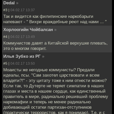
Dedal
»
#3 |
04.02.17 13:37
Так и видится как филипинские наркобарыги
напевают - " Вихри враждебные реют над нами ... "
Хорлоогийн Чойбалсан
»
#4 |
04.02.17 13:49
Коммунистов давят а Китайской верхушке плевать,
это о многом говорит.
Илья Зубко из РГ
»
#5 |
04.02.17 13:50
Моаисты же негодные коммунисты? Предали
идеалы, псы. "Сам захотел царствовати и всем
владети?!" - эту цитату тоже к ним отнести можно?
Если так, то Дутерте не теряет симпатии в наших
глазах и места в нашем сердце, как единственный
правитель в мире, радикально решивший проблему
наркомафии и теперь не менее радикально
добивающий остатки партизан-отступников
(практически террористов, как я понимаю). Т.е. и с