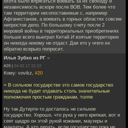
охота было впрягаться воевать за их свободу и
независимость вскоре после ВОВ. Тем более что
там территории несопоставимые с, например
Афганистаном, а воевать в горных областях совсем
непростое дело. По большому счету после 2
мировой войны в территориальных приобретениях
больше всего выиграл Китай.И взятые территории
он никогда никому не отдаст. Даи кто у нгего их
обратно всерьез попросит.
Илья Зубко из РГ
»
#29 |
04.02.17 22:22
Кому: vovikz,
#20
> В сильном государстве это самое государство
никогда не будет отдавать столь значительные
полномочия простым гражданам, толпе
Ну так Дутерте-то досталось не сильное
государство. Хорошо, что рука у него крепкая, вот и
сеет щедро он этой рукой кожанки, маузеры и
мандаты. А что делать, если государство пока не