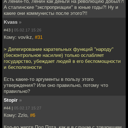
А Ленин-то, Ленин как деньги на революцию добыл?!
А сталинские "экспроприации" в юные годы?! Ну и
какие они коммунисты после этого?!!
Kvass
»
#43 |
05.02.17 15:26
Кому: vovikz,
#31
> Делегирование карательных функций "народу"
(бесконтрольное насилие) только ослабляет
государство, убеждает людей в его беспомощности
и бесполезности
Есть какие-то аргументы в пользу этого
утверждения? Или оно правильно, потому что
правильно?
Stopir
»
#44 |
05.02.17 15:27
Кому: Zzlo,
#6
Кол-во жертв Пол Пота, как и в случае с товарищем