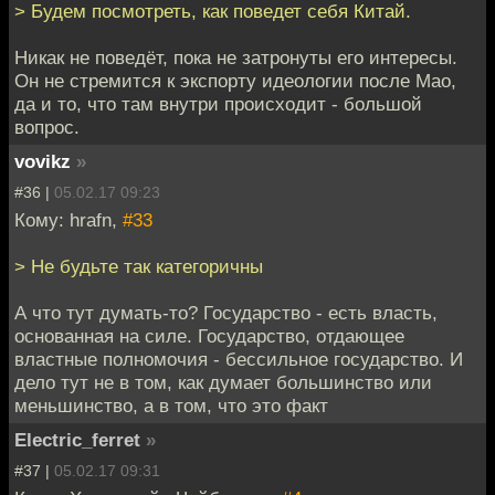
> Будем посмотреть, как поведет себя Китай.
Никак не поведёт, пока не затронуты его интересы.
Он не стремится к экспорту идеологии после Мао,
да и то, что там внутри происходит - большой
вопрос.
vovikz
»
#36 |
05.02.17 09:23
Кому: hrafn,
#33
> Не будьте так категоричны
А что тут думать-то? Государство - есть власть,
основанная на силе. Государство, отдающее
властные полномочия - бессильное государство. И
дело тут не в том, как думает большинство или
меньшинство, а в том, что это факт
Electric_ferret
»
#37 |
05.02.17 09:31