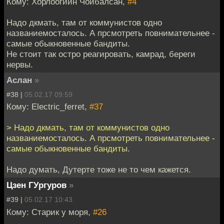
Кому: Хорлоогийн Чойбалсан,
#4
Надо дкмать, там от коммунистов одно
названиемосталось. А прсмотреть повнимательнее -
самые обыкновенные бандиты.
Не стоит так остро реагировать, камрад, береги
нервы.
Аслан
»
#38 |
05.02.17 09:59
Кому: Electric_ferret,
#37
> Надо дкмать, там от коммунистов одно
названиемосталось. А прсмотреть повнимательнее -
самые обыкновенные бандиты.
Надо думать, Дутерте тоже не то чем кажется.
Цзен ГУргуров
»
#39 |
05.02.17 10:43
Кому: Старик у моря,
#26