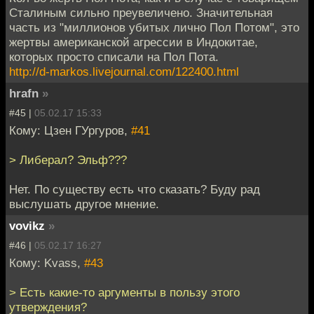
Сталиным сильно преувеличено. Значительная
часть из "миллионов убитых лично Пол Потом", это
жертвы американской агрессии в Индокитае,
которых просто списали на Пол Пота.
http://d-markos.livejournal.com/122400.html
hrafn
»
#45 |
05.02.17 15:33
Кому: Цзен ГУргуров,
#41
> Либерал? Эльф???
Нет. По существу есть что сказать? Буду рад
выслушать другое мнение.
vovikz
»
#46 |
05.02.17 16:27
Кому: Kvass,
#43
> Есть какие-то аргументы в пользу этого
утверждения?