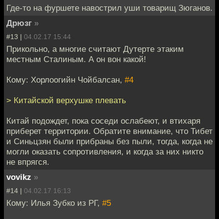
Где-то на фуршете навострил уши товарищ Зюганов.
Дрюзг
»
#13 |
04.02.17 15:44
Прикольно, а многие считают Дутерте этаким
местным Сталиным. А он вон какой!
Кому: Хорлоогийн Чойбалсан,
#4
> Китайской верхушке плевать
Китай подождет, пока соседи ослабеют, и втихаря
приберет территории. Обратите внимание, что Тибет
и Синьцзян были прибраны без пыли, тогда, когда не
могли оказать сопротивления, и когда за них никто
не впрягся.
vovikz
»
#14 |
04.02.17 16:13
Кому: Илья Зубко из РГ,
#5