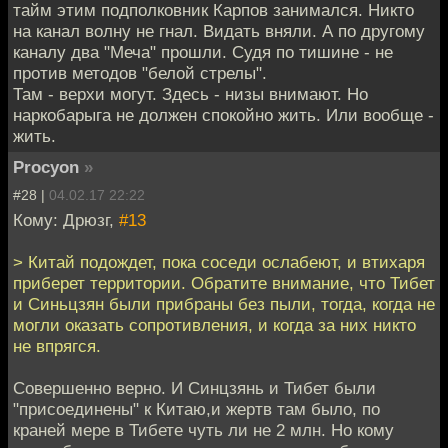
тайм этим подполковник Карпов занимался. Никто
на канал волну не гнал. Видать вняли. А по другому
каналу два "Меча" прошли. Судя по тишине - не
против методов "белой стрелы".
Там - верхи могут. Здесь - низы внимают. Но
наркобарыга не должен спокойно жить. Или вообще -
жить.
Procyon
»
#28 |
04.02.17 22:22
Кому: Дрюзг,
#13
> Китай подождет, пока соседи ослабеют, и втихаря
приберет территории. Обратите внимание, что Тибет
и Синьцзян были прибраны без пыли, тогда, когда не
могли оказать сопротивления, и когда за них никто
не впрягся.
Совершенно верно. И Синцзянь и Тибет были
"присоединены" к Китаю,и жертв там было, по
краней мере в Тибете чуть ли не 2 млн. Но кому