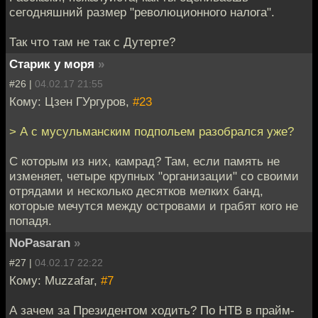
сегодняшний размер "революционного налога".
Так что там не так с Дутерте?
Старик у моря
»
#26 |
04.02.17 21:55
Кому: Цзен ГУргуров,
#23
> А с мусульманским подпольем разобрался уже?
С которым из них, камрад? Там, если память не
изменяет, четыре крупных "организации" со своими
отрядами и несколько десятков мелких банд,
которые мечутся между островами и грабят кого не
попадя.
NoPasaran
»
#27 |
04.02.17 22:22
Кому: Muzzafar,
#7
А зачем за Президентом ходить? По НТВ в прайм-