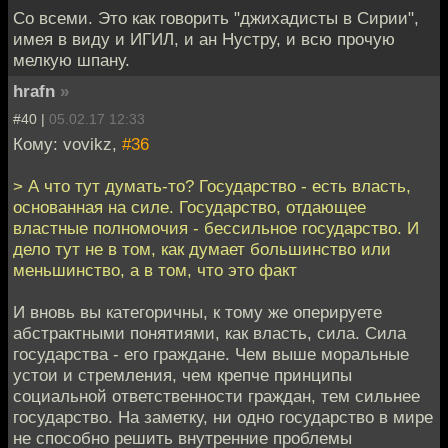
Со всеми. Это как говорить "джихадисты в Сирии",
имея в виду и ИГИЛ, и ан Нустру, и всю прочую
мелкую шпану.
hrafn
»
#40 |
05.02.17 12:33
Кому: vovikz,
#36
> А что тут думать-то? Государство - есть власть,
основанная на силе. Государство, отдающее
властные полномочия - бессильное государство. И
дело тут не в том, как думает большинство или
меньшинство, а в том, что это факт
И вновь вы категоричны, к тому же оперируете
абстрактными понятиями, как власть, сила. Сила
государства - его граждане. Чем выше моральные
устои и стремления, чем крепче принципы
социальной ответственности граждан, тем сильнее
государство. На заметку, ни одно государство в мире
не способно решить внутренние проблемы