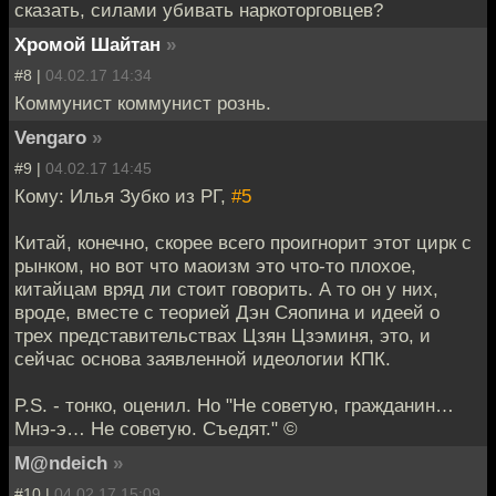
сказать, силами убивать наркоторговцев?
Хромой Шайтан
»
#8 |
04.02.17 14:34
Коммунист коммунист рознь.
Vengaro
»
#9 |
04.02.17 14:45
Кому: Илья Зубко из РГ,
#5
Китай, конечно, скорее всего проигнорит этот цирк с
рынком, но вот что маоизм это что-то плохое,
китайцам вряд ли стоит говорить. А то он у них,
вроде, вместе с теорией Дэн Сяопина и идеей о
трех представительствах Цзян Цзэминя, это, и
сейчас основа заявленной идеологии КПК.
P.S. - тонко, оценил. Но "Не советую, гражданин…
Мнэ-э… Не советую. Съедят." ©
M@ndeich
»
#10 |
04.02.17 15:09