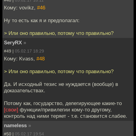
#48 |
05.02.17 18:11
Кому: vovikz,
#46
Ну то есть как я и предполагал:
> Или оно правильно, потому что правильно?
SeryRX
»
#49 |
05.02.17 18:29
Кому: Kvass,
#48
> Или оно правильно, потому что правильно?
Да. И исходный тезис не нуждается (вообще) в
доказательствах.
Потому как, государство, делегирующее какие-то
[свои]
функции/привилегии кому-то другому,
контроль над ними теряет - т.е. становится слабее.
nameless
»
#50 |
05.02.17 19:54