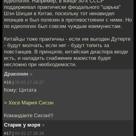
идеология. Например, в конце 30-х СССР
поддерживал практически феодального "царька"
Шэн Шицая в Китае, поскольку тот ненавидел
японцев и был полезен в противостоянии с ними. Но
по идеологии был совсем чуждым коммунистам.
Китайцы тоже практичны - если им выгоден Дутерте
- будут молчать, если нет - будут топить за
повстанцев. В принципе, китайская диаспора везде
есть, и наладить снабжение маоистов будет
несложно при необходимости.
Драконин
»
#16 |
04.02.17 16:27
Кому: Цитата
> Хосе Мария Сисон
Команданте Сисон!!!
Старик у моря
»
#17 |
04.02.17 16:38