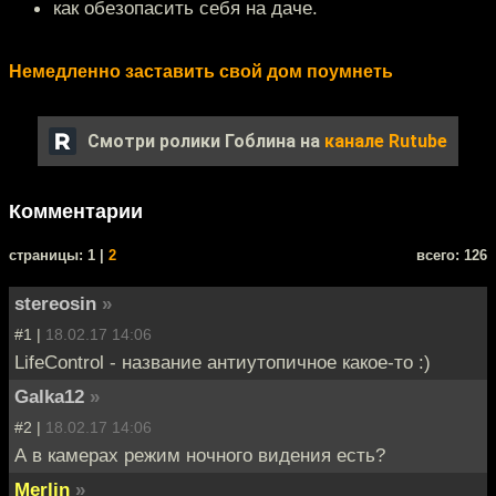
как обезопасить себя на даче.
Немедленно заставить свой дом поумнеть
Смотри ролики Гоблина на
канале Rutube
Комментарии
cтраницы: 1 |
2
всего: 126
stereosin
»
#1 |
18.02.17 14:06
LifeControl - название антиутопичное какое-то :)
Galka12
»
#2 |
18.02.17 14:06
А в камерах режим ночного видения есть?
Merlin
»