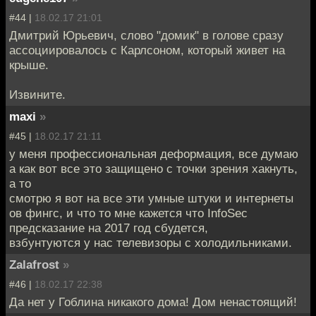
#44 |
18.02.17 21:01
Дмитрий Юрьевич, слово "домик" в голове сразу
ассоциировалось с Карлсоном, который живет на
крыше.
Извините.
maxi
»
#45 |
18.02.17 21:11
у меня профессиональная деформация, все думаю
а как вот все это защищено с точки зрения хакнуть,
а то
смотрю я вот на все эти умные штуки и интернеты
ов фингс, и что то мне кажется что InfoSec
предсказание на 2017 год сбудется,
взбунтуются у нас телевизоры с холодильниками.
Zalafrost
»
#46 |
18.02.17 22:38
Да нет у Гоблина никакого дома! Дом ненастоящий!