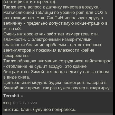
(сертификат и госреестр).
Так же есть вопрос к датчику качества воздуха.
Разъясняющей таблицы по уровню ppm для СО2 в
инструкции нет. Наш СанПиН использует другую
величину - предельно допустимую концентрацию в
мг на м3.
Очень интересно как работает измеритель отн.
влажности. С электронными измерителями
влажности большие проблемы - нет встроенных
вентиляторов и показания влажности крайне
некорректны.
Так же обращаю внимание сотрудников лайфконтрол
- отопление не сушит воздух, это крайне
безграмотно. Зимой вся влага лежит у вас за окном
в виде снега.
Центральный модуль будем посмотреть наверно в
ближайшее время, как раз нужен роутер в квартирку.
Terrabit
»
#11 |
18.02.17 15:20
Быстро, блин, будущее подкралось.