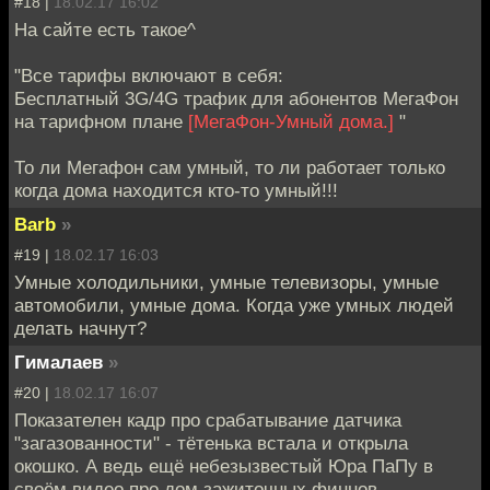
#18 |
18.02.17 16:02
На сайте есть такое^
"Все тарифы включают в себя:
Бесплатный 3G/4G трафик для абонентов МегаФон
на тарифном плане
[МегаФон-Умный дома.]
"
То ли Мегафон сам умный, то ли работает только
когда дома находится кто-то умный!!!
Barb
»
#19 |
18.02.17 16:03
Умные холодильники, умные телевизоры, умные
автомобили, умные дома. Когда уже умных людей
делать начнут?
Гималаев
»
#20 |
18.02.17 16:07
Показателен кадр про срабатывание датчика
"загазованности" - тётенька встала и открыла
окошко. А ведь ещё небезызвестый Юра ПаПу в
своём видео про дом зажиточных финнов