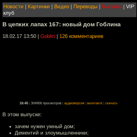
Новости
|
Картинки
|
Видео
|
Переводы
|
Магазин
|
VIP
клуб
В цепких лапах 167: новый дом Гоблина
18.02.17 13:50
|
Goblin
|
126 комментариев
16:45
|
304906 просмотров
|
аудиоверсия
|
вконтакте
|
скачать
В этом выпуске:
зачем нужен умный дом;
Дементий и злоумышленники;