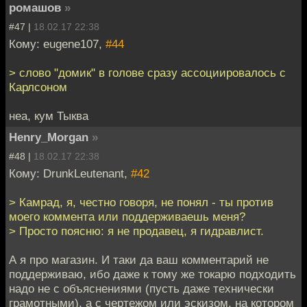
ромашов
»
#47 |
18.02.17 22:38
Кому: eugene107,
#44
> слово "домик" в голове сразу ассоциировалось с
Карлсоном
неа, кум Тыква
Henry_Morgan
»
#48 |
18.02.17 22:38
Кому: DrunkLeutenant,
#42
> Камрад, я, честно говоря, не понял - ты против
моего коммента или поддерживаешь меня?
> Просто поясню: я не продавец, я гидравлист.
А я про магазин. И таки да ваш комментарий не
поддерживаю, ибо даже к тому же токарю подходить
надо не с объяснениями (пусть даже технически
грамотными), а с чертежом или эскизом, на котором