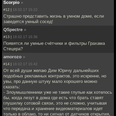
Scorpio
»
#12 |
18.02.17 15:22
Страшно представить жизнь в умном доме, если
заведется умный сосед!
QSpectre
»
#13 |
18.02.17 15:36
Появятся ли умные счётчики и фильтры Грахама
Стецера?
amorozo
»
#14 |
18.02.17 15:42
От всей души желаю Дим Юричу дальнейших
подобных рекламных контрактов, это искренне, но
увы, про данную штуку мало хорошего можно
сказать:
- Злоумышленники уже не такие глупые как хотелось
бы, когда лезут в дома где есть что брать ставят
глушилку сотовой связи, это не сложно, учитывая
что передача и хранение видеоматериалов идет
только в облако, то ни сигнал от датчиков открытия,