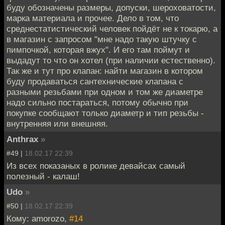
буду обозначены размеры, допуски, шероховатости,
марка материала и прочее. Дело в том, что
среднестатистический человек пойдёт не к токарю, а
в магазин с запросом "мне надо такую штучку с
пимпочкой, которая вжух". И его там поймут и
выдадут то что он хотел (при наличии естественно).
Так же и тут про клапан: найти магазин в котором
буду продаваться сантехнические клапана с
разными резьбами при одном и том же диаметре
надо сильно постараться, потому обычно при
покупке сообщают только диаметр и тип резьбы -
внутренняя или внешняя.
Anthrax
»
#49 |
18.02.17 22:39
Из всех показаных в ролике девайсах самый
полезный - калаш!
Udo
»
#50 |
18.02.17 22:39
Кому: amorozo,
#14