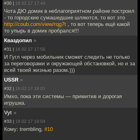
#30 |
18.02.17 17:44
Чота ДЮ домик в неблагоприятном районе построил
- то городские сумашедшие шляются, то вот это
http://coub.com/view/rqg7t
, то вот теперь ещё какой
то упырь в домик пробрался!!!
Кваздопил
»
#31 |
18.02.17 17:56
И Гугл через мобильник сможет следить не только
за переговорами и окружающей обстановкой, но и за
всей твоей жизнью разом.)))
USSR
»
#32 |
18.02.17 18:01
Имхо, пока эти системы — примитив и дорогая
игрушка.
Vyt
»
#33 |
18.02.17 18:04
Кому: trembling,
#10