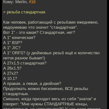
Кому: Merlin,
#16
> резьба стандартная.
Как человек, работающий с резьбами ежедневно,
недоумеваю что значит "стандартная".
Вот 1" - это какая? Стандартная, нет?
А 1" коническая?
А 1" BSP?
А 1" JIC?
А 1" ORFS? (у дюймовых резьб ещё и количество
ниток разное бывает!)
А 27х1.5 стандартная?
А 26х1.5?
А 27х2?
А 10.1?
А правая, а левая, а двойная?
Продолжать можно бесконечно, ВСЕ резьбы
стандартные.
Смешно, когда приходит весь из себя "знаток" и
говорит: "Мне нужны СТАНДАРТНЫЕ концы,
стандартные, чо непонятного?!" У нас даже прикол