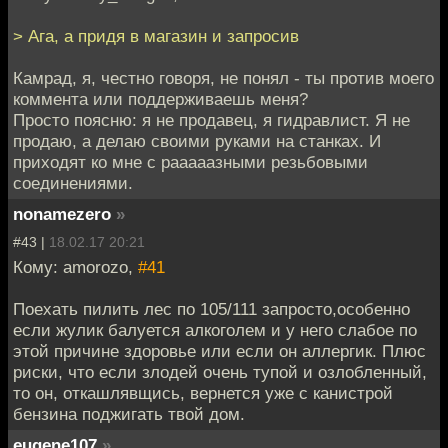
> Ага, а придя в магазин и запросив
Камрад, я, честно говоря, не понял - ты против моего
коммента или поддерживаешь меня?
Просто поясню: я не продавец, я гидравлист. Я не
продаю, а делаю своими руками на станках. И
приходят ко мне с рааааазными резьбовыми
соединениями.
nonamezero
»
#43 |
18.02.17 20:21
Кому: amorozo,
#41
Поехать пилить лес по 105/111 запросто,особенно
если жулик балуется алкоголем и у него слабое по
этой причине здоровье или если он аллергик. Плюс
риски, что если злодей очень тупой и озлобленный,
то он, откашлявщись, вернется уже с канистрой
бензина поджигать твой дом.
eugene107
»