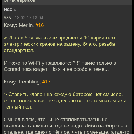
от 4к евриков
нсс
»
#35 |
18.02.17 18:04
Кому: Merlin,
#16
> И в любом магазине продается 10 вариантов
электрических кранов на замену, благо, резьба
стандартная.
И тоже по Wi-Fi управляются? Я такие только в
Conrad пока видел. Но я и не особо в теме...
Кому: trembling,
#17
> Ставить клапан на каждую батарею нет смысла,
если только у вас не отдельно все по комнатам или
теплый пол.
Смысл в том, чтобы не отапливать/меньше
отапливать комнаты, где не надо. Либо наоборот - в
спальне, где одеяло тёплое, чуть поменьше, а где-то