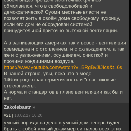
обмолвился, что в свободолюбивой и
демократической Суоми местные власти не
позволят жить в своём доме свободному чухонцу,
если его дом не оборудован системой
принудительной приточно-вытяжной вентиляции.
А в загнивающих америках так и вовсе - вентиляция
совмещена и с отоплением, и с охлаждением, а так
же и с увлажнением, осушением, очисткой и
прочими кондициями воздуха.
https://www.youtube.com/watch?v=BRgBvJlJlcs&t=6s
В нашей стране, увы, пока что в моде
146типроцентная герметичность и "пластиковые
стеклопакеты.
А норма и стандартов в плане вентиляции как бы и
нет.
Zakolebastr
»
#21 |
18.02.17 16:20
умный вор идя на дело в умный дом теперь будет
брать с собой умный джаммер сигналов всех этих