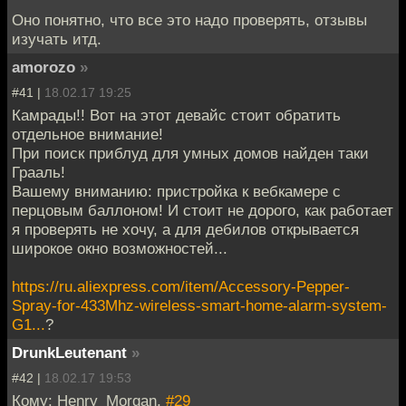
Оно понятно, что все это надо проверять, отзывы
изучать итд.
amorozo
»
#41 |
18.02.17 19:25
Камрады!! Вот на этот девайс стоит обратить
отдельное внимание!
При поиск приблуд для умных домов найден таки
Грааль!
Вашему вниманию: пристройка к вебкамере с
перцовым баллоном! И стоит не дорого, как работает
я проверять не хочу, а для дебилов открывается
широкое окно возможностей...
https://ru.aliexpress.com/item/Accessory-Pepper-
Spray-for-433Mhz-wireless-smart-home-alarm-system-
G1...
?
DrunkLeutenant
»
#42 |
18.02.17 19:53
Кому: Henry_Morgan,
#29