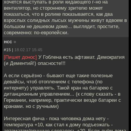
хочется выступать в роли кидающего г-но на
вентилятор, но стороннему зрителю может
показаться, что в ролике показывается, как два
взрослых солидных лысых мужчины живут вдвоем в
большом не дешевом доме... выглядит, простите,
современно: по-европейски.
нсс
»
#15 |
18.02.17 15:45
[Пишет донос]
У Гоблена есть афтамат. Демократия
(и Дементий!) опасносте!!!
А если серьёзно - бывают еще такие полезные
девайсы, чтоб отоплением с телефона (по
интернету) управлять. Такой кран на батарею с
дитанционным управлением... (к слову сказать - в
Германии, например, практически везде батареи с
кранами. но с ручными)
Интересная фича - пока человека дома нету -
температура +10, как стал к дому подъезжать -
автоматом/вручную сделалось +20. Если днём дома