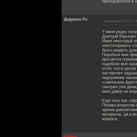
преподаватели и з
Дедушка Хо
отправлено 25.02.17 
У меня редко полу
Дмитрий Юрьевич 
Имея некоторый о
констатировать чт
было увидеть дум
Подобное мне приш
бросается огромн
подобное мне каза
отчёт что в целом
заставляет задума
недоумение наших 
славянском братст
смотрел уже дваж
кино давно не вид
Ещё хочу вас спр
Попова вопросом о
зрения диалектики
интересно, да и м
вопроса.
Goblin