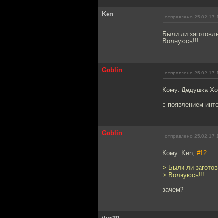
Ken
отправлено 25.02.17 
Были ли заготовл
Волнуюсь!!!
Goblin
отправлено 25.02.17 
Кому: Дедушка Хо
с появлением инт
Goblin
отправлено 25.02.17 
Кому: Ken,
#12
> Были ли загото
> Волнуюсь!!!
зачем?