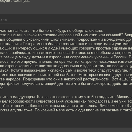
авучи - женщины.
14:18
чается написать, что бы кого нибудь не обидеть, сильно.
это вы были в какой то специализированной гимназии или обычной? Воп
пыт общения с украинскими школьниками, подростками и молодёжью до
о школьники Питера много больше развиты как и их родители и учителя.
ающих и интересующихся людей умеющих говорить простые здравые вещ
лось наблюдать и на лекциях Попова. Возможно я не объективен, но мн
ая разница между детьми и взрослыми современной украины и России. 
лось что это преувеличение, теперь моя точка зрения несколько измен
 по стране картина не настолько однозначна и здесь и там, но всё же о
ться. Кстати выражением - спасись сам и возле тебя спасутся другие, 
местных нациков и почитателей нацбатов. Некоторые из них вдруг нача
ве народов. Подозреваю что они в некоторой растерянности. Вот ещё, 
ды, фильм получился стоящий для того что бы его смотреть, действите
ел.
осить о следующем. Как вы относитесь к тому что бы озадачить Михаил
 целесообразности существования украины как государства и её уничто
. Уничтожения в большевистском смысле этого слова. Лично мне это бы
ногим другим тоже. По крайней мере есть люди вполне согласные с тако