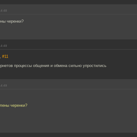
14:48
ены черенки?
14:49
,
#11
ернетов процессы общения и обмена сильно упростились
14:49
влены черенки?