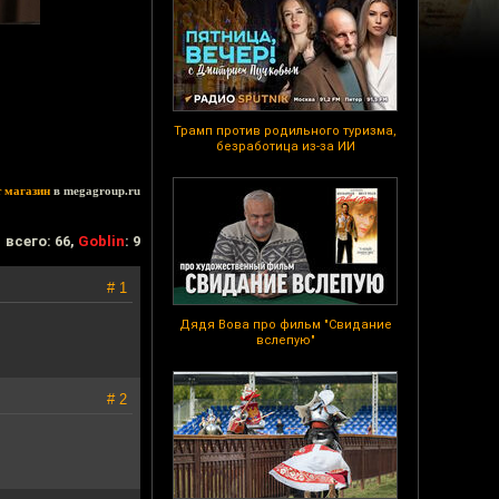
Трамп против родильного туризма,
безработица из-за ИИ
т магазин
в megagroup.ru
всего: 66,
Goblin
: 9
# 1
Дядя Вова про фильм "Свидание
вслепую"
# 2