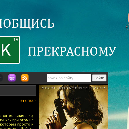
Это ПЕАР
ется во внимание,
и, как при этом не
, который просто и
в восторг. Ребята