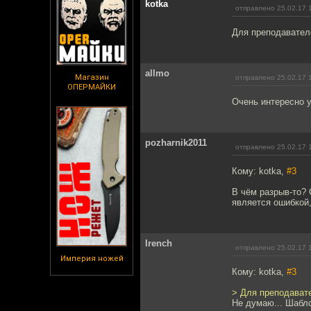
kotka
отправлено 25.02.17 
Для преподавателе
allmo
Магазин
отправлено 25.02.17 
ОПЕРМАЙКИ
Очень интересно у
pozharnik2011
отправлено 25.02.17 
Кому: kotka,
#3
В чём разрыв-то? 
является ошибкой,
Irench
отправлено 25.02.17 
Империя ножей
Кому: kotka,
#3
> Для преподавате
Не думаю... Шабло