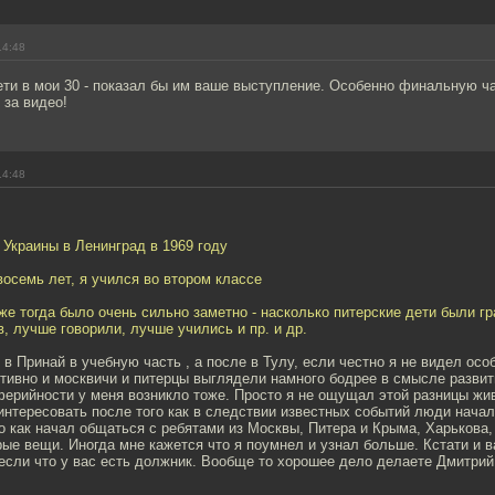
14:48
ети в мои 30 - показал бы им ваше выступление. Особенно финальную ч
 за видео!
14:48
 Украины в Ленинград в 1969 году
восемь лет, я учился во втором классе
же тогда было очень сильно заметно - насколько питерские дети были г
, лучше говорили, лучше учились и пр. и др.
л в Принай в учебную часть , а после в Тулу, если честно я не видел осо
ктивно и москвичи и питерцы выглядели намного бодрее в смысле разви
ферийности у меня возникло тоже. Просто я не ощущал этой разницы жи
интересовать после того как в следствии известных событий люди начал
о как начал общаться с ребятами из Москвы, Питера и Крыма, Харькова,
ые вещи. Иногда мне кажется что я поумнел и узнал больше. Кстати и в
 если что у вас есть должник. Вообще то хорошее дело делаете Дмитри