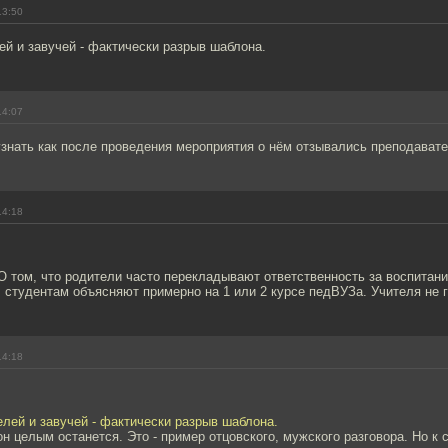
13:50
й и завучей - фактически разрыв шаблона.
14:07
знать как после проведения мероприятия о нём отзывались преподавате
14:18
О том, что родители часто перекладывают ответственность за воспитани
 студентам объясняют примерно на 1 или 2 курсе педВУЗа. Учителя не 
14:18
лей и завучей - фактически разрыв шаблона.
н целым останется. Это - пример отцовского, мужского разговора. Но к