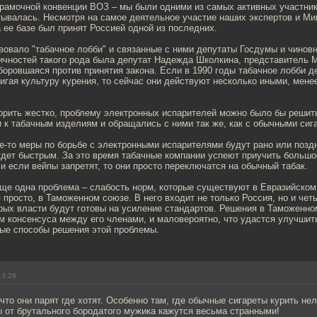
рамочной конвенции ВОЗ – мы были одними из самых активных участнико
тывалась. Несмотря на самое деятельное участие наших экспертов и Ми
а ее базе был принят Россией одной из последних.
овало "табачное лобби" и связанные с ними депутаты Госдумы и чиновн
ичностей такого рода была депутат Надежда Школкина, представитель 
оровшаяся против принятия закона. Если в 1990 годы табачное лобби д
игая культуру курения, то сейчас они действуют несколько иными, мен
орить жестко, проблему электронных испарителей можно было бы решит
 к табачным изделиям и обращались с ними так же, как с обычными сиг
ие-то меры по борьбе с электронными испарителями будут рано или позд
удет быстрым. За это время табачные компании успеют приучить большо
 и если вейпы запретят, то они просто переключатся на обычный табак.
 еще одна проблема – слабость норм, которые существуют в Евразийско
я просто, в Таможенном союзе. В него входит не только Россия, но и чет
орых власти будут готовы на усиление стандартов. Решения в Таможенн
 консенсуса между его членами, и маловероятно, что удастся улучшит
ные способы решения этой проблемы.
13:28
что они парят где хотят. Особенно там, где обычные сигареты курить нел
 от брутального бородатого мужика кажутся весьма странными!