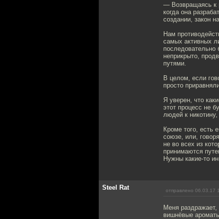
— Возвращаясь к 
когда она разраба
создании, закон н
Нам противодейств
самых активных л
последовательно б
неприкрыто, продв
путями.
В целом, если гов
просто приравняли
Я уверен, что как
этот процесс не б
людей к никотину,
Кроме того, есть
союзе, или, говор
не во всех из кот
принимаются путем
Нужны какие-то и
Steel Rat
отправлено 06.03.17 
Меня раздражает, 
вишнёвые ароматы