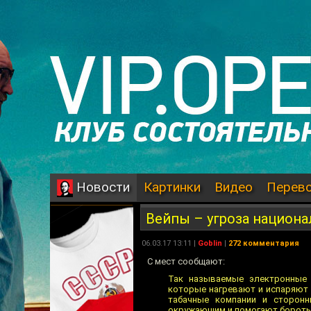
Картинки
Видео
Перев
Новости
Вейпы – угроза национ
06.03.17 13:11 |
Goblin
|
272 комментария
С мест сообщают:
Так называемые электронные 
которые нагревают и испаряют 
табачные компании и сторонн
окружающим и помогают бороться