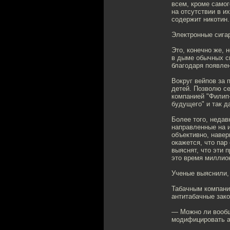
всем, кроме самог
на отсутствии в и
содержит никотин.
Электронные сига
Это, конечно же, 
в дыме обычных си
благодаря появле
Вокруг вейпов за 
детей. Позволю се
компанией "Филип-
будущего" и так д
Более того, неда
направленные на и
объективно, навер
окажется, что пар
выяснят, что эти 
это время миллио
Ученые выяснили, 
Табачным компания
антитабачные зако
— Можно ли вообщ
модифицировать а