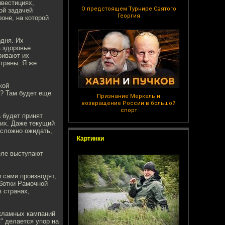
нвестициях,
О предстоящем Турнире Святого
ой задачей
Георгия
оне, на которой
одня. Их
а здоровье
ривают их
траны. Я же
кой
а? Там будет еще
Признание Меркель и
возвращение России в большой
спорт
а будет принят
них. Даже текущий
 сложно ожидать,
Картинки
еле выступают
 сами производят,
аботки Рамочной
в странах,
екламных кампаний
" делается упор на