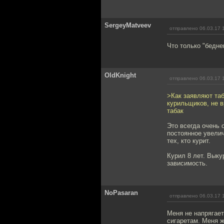
SergeyMatveev
отправлено 06.03.17 
Что только "бедне
OldKnight
отправлено 06.03.17 
>Как заявляют таб
курильщиков, не 
табак
Это всегда очень 
постоянное увелич
тех, кто курит.
Курил 8 лет. Выку
зависимость.
NoPasaran
отправлено 06.03.17 
Меня не напрягает
сигаретам. Меня ж