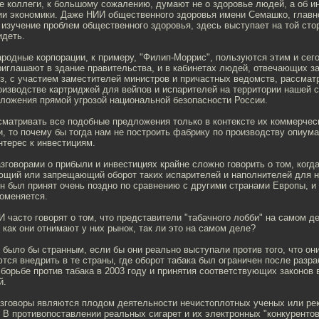
 коллеги, к большому сожалению, думают не о здоровье людей, а об и
тии экономики. Даже НИИ общественного здоровья имени Семашко, главн
 изучение проблем общественного здоровья, здесь выступает на той стор
идеть.
одные корпорации, к примеру, "Филип-Моррис", пользуются этим и сег
иглашают в здание правительства, и в кабинетах людей, отвечающих з
з, с участием заместителей министров и причастных ведомств, рассмат
изводстве картриджей для вейпов и испарителей на территории нашей с
дложения прямой угрозой национальной безопасности России.
сматривать все подобные предложения только в контексте их коммерчес
, то почему бы тогда нам не построить фабрику по производству опиум
терес к инвестициям.
зговорами о прибыли и инвестициях крайне сложно говорить о том, когд
ающий или запрещающий оборот таких испарителей и наполнителей для 
н был принят очень поздно по сравнению с другими странами Европы, и
поменяется.
часто говорят о том, что представители "табачного лобби" на самом д
к как они отнимают у них рынок, так ли это на самом деле?
было бы странным, если бы они реально выступали против того, что они
тся внедрить в те страны, где оборот табака был ограничен после разр
борьбе против табака в 2003 году и принятия соответствующих законов 
й.
азговоры являются плодом деятельности нечистоплотных ученых или р
. В противопоставлении реальных сигарет и их электронных "конкурентов