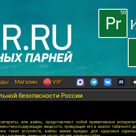
оды
Магазин
VIP
альной безопасности России
сигареты, или вейпы, представляют собой примитивные испарител
никотиносодержащую жидкость, превращая его в аналог табачного д
ики таких устройств, вейпы менее вредны для здоровья куриль
 с курением, уменьшая число людей, курящих табак.