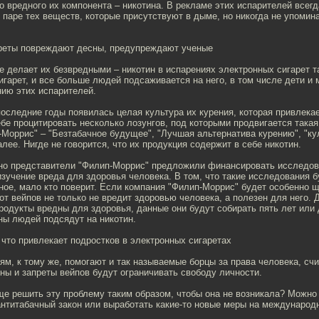
о вредного их компонента – никотина. В рекламе этих испарителей всегд
х паре тех веществ, которые присутствуют в дыме, но никогда не упомина
реты повреждают десны, предупреждают ученые
не делает их безвредными – никотин в испарениях электронных сигарет та
гарет, и все больше людей подсаживается на него, в том числе дети и
нию этих испарителей.
последние годы появилась целая культура их курения, которая привлека
бе процитировать несколько лозунгов, под которыми продвигается такая
Моррис" – "Безтабачное будущее", "Лучшая альтернатива курению", "к
алее. Нигде не говорится, что их продукция содержит в себе никотин.
вно представители "Филип-Моррис" предложили финансировать исследов
зучение вреда для здоровья человека. В том, что такие исследования 
ное, мало кто поверит. Если компания "Филип-Моррис" будет особенно щ
 от вейпов не только не вредит здоровью человека, а полезен для него. 
продукты вредны для здоровья, данные они будут собирать пять лет или 
ны людей подсядут на никотин.
что привлекает подростков в электронных сигаретах
м, к тому же, помогают и так называемые борцы за права человека, сч
ны и запреты вейпов будут ограничивать свободу личности.
е решить эту проблему таким образом, чтобы она не возникала? Можно
нтитабачный закон или выработать какие-то новые меры на международ