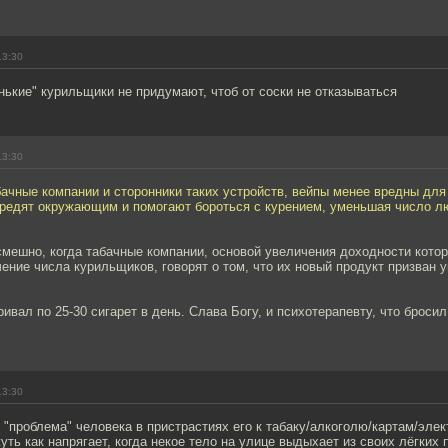
13:30
нькие" курильщики не придумают, чтоб от соски не отказываться
13:30
ачные компании и сторонники таких устройств, вейпы менее вредны для
вредят окружающим и помогают бороться с курением, уменьшая число л
смешно, когда табачные компании, основой увеличения доходности кото
ение числа курильщиков, говорят о том, что их новый продукт призван 
ривал по 25-30 сигарет в день. Слава Богу, и психотерапевту, что броси
13:30
 "проблема" человека в пристрастиях его к табаку/алкоголю/картам/эле
уть как напрягает, когда некое тело на улице выдыхает из своих лёгких 