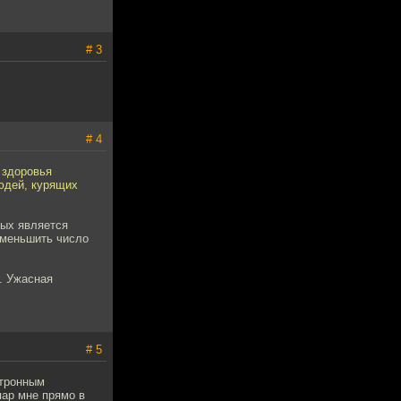
# 3
# 4
 здоровья
юдей, курящих
рых является
уменьшить число
л. Ужасная
# 5
ктронным
пар мне прямо в