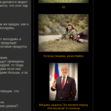
а делается акцент
ется, что этот пар
65
к же вреден, как и
 молодежь,
ет молодежь и
 продукция
ультовые продукты
Остров Сахалин, река Найба
ания,
будут проведены
едрой, то тогда
Даже если они
даже больше, и за
итающие, что
 ли
Медаль ордена "За заслуги перед
ном уровне?
Отечеством" II степени