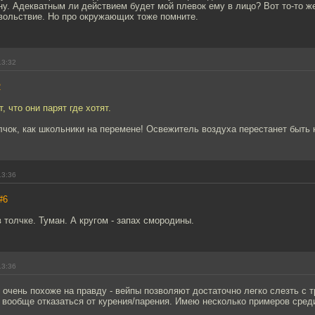
ону. Адекватным ли действием будет мой плевок ему в лицо? Вот то-то ж
овольствие. Но про окружающих тоже помните.
13:32
2
 что они парят где хотят.
лчок, как школьники на перемене! Освежитель воздуха перестанет быть 
13:36
#6
 толчке. Туман. А кругом - запах смородины.
13:36
 очень похоже на правду - вейпы позволяют достаточно легко слезть с 
и вообще отказаться от курения/парения. Имею несколько примеров сред