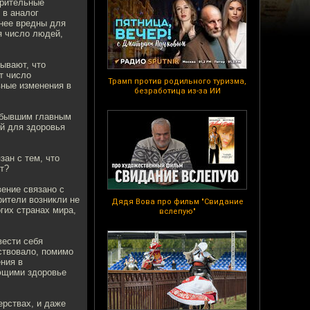
арительные
 в аналог
енее вредны для
я число людей,
ывают, что
т число
Трамп против родильного туризма,
вные изменения в
безработица из-за ИИ
 бывшим главным
ой для здоровья
зан с тем, что
т?
вение связано с
ители возникли не
Дядя Вова про фильм "Свидание
гих странах мира,
вслепую"
вести себя
ествовало, помимо
ения в
яющими здоровье
ерствах, и даже