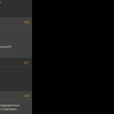
е.
# 6
нужен!!!
# 7
# 8
традиционных
и знакомых.