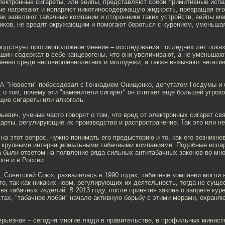
лектронные сигареты, или вейпы, представляют собой примитивные исп
рые нагревают и испаряют никотиносодержащую жидкость, превращая его
ак заявляют табачные компании и сторонники таких устройств, вейпы м
иков, не вредят окружающим и помогают бороться с курением, уменьша
подствует противоположное мнение – исследования последних лет показ
шин содержат в себе канцерогены, что они увеличивают, а не уменьшаю
бенно среди несовершеннолетних и молодежи, а также вызывают негати
А "Новости" побеседовал с Геннадием Онищенко, депутатом Госдумы и
 о том, почему эти "заменители сигарет" он считает еще большей угроз
щие сигареты или алкоголь.
ьевич, ученые часто говорят о том, что вред от электронных сигарет свя
арты, регулирующие их производство и распространение. Так это или не
на этот вопрос, нужно понимать его предысторию и то, как его возникно
, крупными интернациональными табачными компаниями. Подобные испар
а были ответом на появление ряда сильных антитабачных законов во мно
опе и в России.
, Советский Союз, развалилась в 1990 годах, табачные компании могли 
о, так как никаких норм, регулирующих их деятельность, тогда не сущ
ва табачных изделий. В 2013 году, после принятия закона о запрете кур
тах, "табачное лобби" начало активную борьбу с этими мерами, охран
рьезная – сегодня многие люди в правительстве, в профильных минист