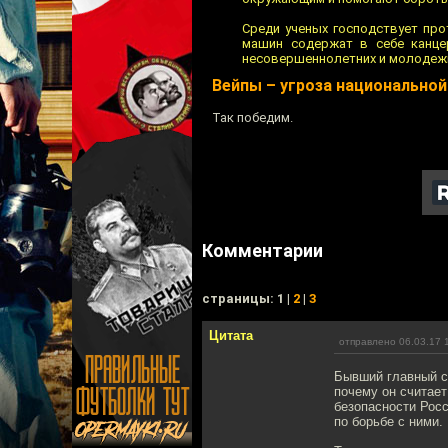
Среди ученых господствует про
машин содержат в себе канце
несовершеннолетних и молодежи
Вейпы – угроза национально
Так победим.
Комментарии
cтраницы: 1 |
2
|
3
Цитата
отправлено 06.03.17 
Бывший главный с
почему он считает
безопасности Росс
по борьбе с ними.