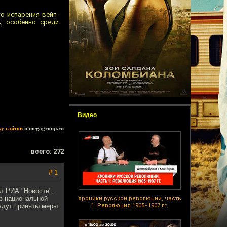
о испарения вейп-
, особенно среди
Видео
ку сайтов
в megagroup.ru
всего: 272
# 1
л РИА "Новости",
оз национальной
Хроники русской революции, часть
будут приняты меры
1: Революция 1905–1907 гг.