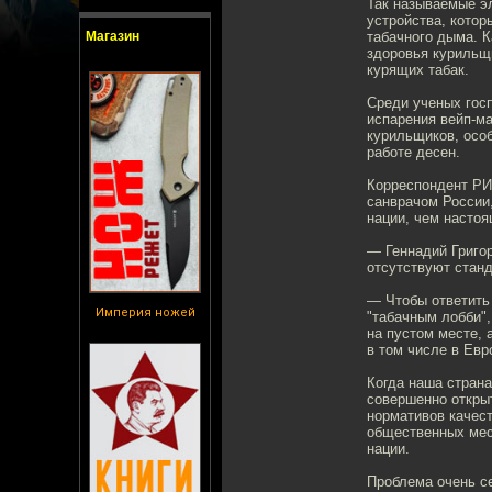
Так называемые э
устройства, кото
Магазин
табачного дыма. К
здоровья курильщ
курящих табак.
Среди ученых гос
испарения вейп-ма
курильщиков, осо
работе десен.
Корреспондент РИ
санврачом России,
нации, чем настоя
— Геннадий Григор
отсутствуют станд
— Чтобы ответить 
Империя ножей
"табачным лобби"
на пустом месте, 
в том числе в Евр
Когда наша страна
совершенно открыт
нормативов качест
общественных мес
нации.
Проблема очень се