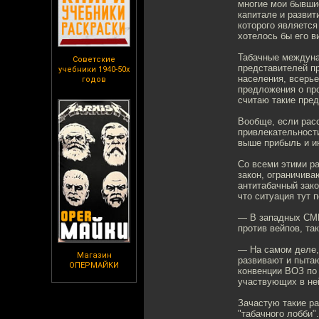
многие мои бывшие
капитале и разви
которого является
хотелось бы его в
Табачные междунар
Советские
представителей пр
учебники 1940-50х
населения, всерье
годов
предложения о про
считаю такие пре
Вообще, если рас
привлекательности
выше прибыль и ин
Со всеми этими ра
закон, ограничив
антитабачный зако
что ситуация тут 
— В западных СМИ 
против вейпов, та
— На самом деле, 
Магазин
развивают и пытаю
ОПЕРМАЙКИ
конвенции ВОЗ по 
участвующих в не
Зачастую такие р
"табачного лобби"