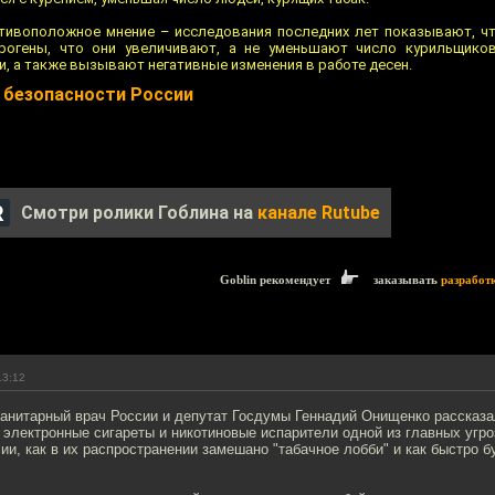
тивоположное мнение – исследования последних лет показывают, чт
рогены, что они увеличивают, а не уменьшают число курильщиков
, а также вызывают негативные изменения в работе десен.
й безопасности России
Смотри ролики Гоблина на
канале Rutube
Goblin рекомендует
заказывать
разработ
13:12
анитарный врач России и депутат Госдумы Геннадий Онищенко рассказа
 электронные сигареты и никотиновые испарители одной из главных угр
ии, как в их распространении замешано "табачное лобби" и как быстро 