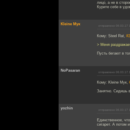
лицо, а не в стор
Курите себе в уд
Kleine Мук
отправлено 06.03.17 
Кому: Steel Rat,
#
> Меня раздражает,
Пусть бегают в то
NoPasaran
отправлено 06.03.17 
Кому: Kleine Мук,
Занятно. Сидишь в
yozhin
отправлено 06.03.17 
Единственное, что
сигарет. А потом 