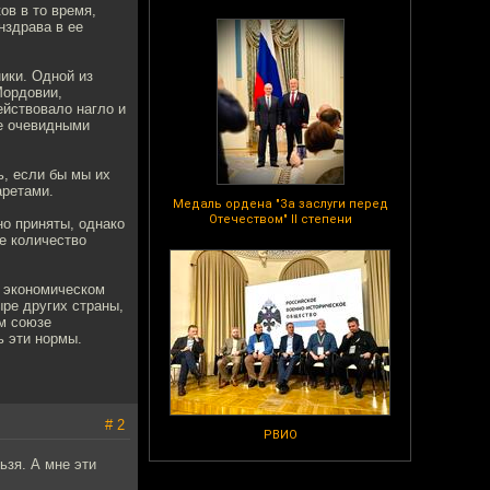
в в то время,
нздрава в ее
ики. Одной из
Мордовии,
ействовало нагло и
ее очевидными
ь, если бы мы их
аретами.
Медаль ордена "За заслуги перед
Отечеством" II степени
но приняты, однако
е количество
м экономическом
ыре других страны,
ом союзе
ь эти нормы.
# 2
РВИО
ьзя. А мне эти