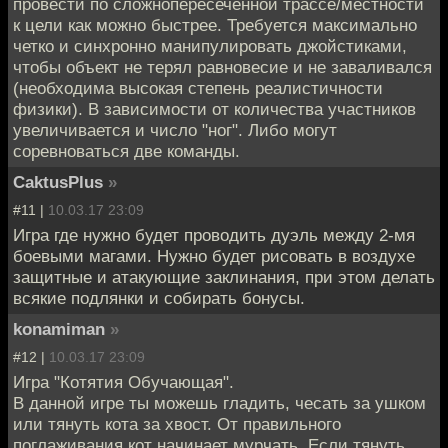
провести по сложнопересеченной трассе/местности
к цели как можно быстрее. Требуется максимально
четко и синхронно манипулировать джойстиками,
чтобы объект не терял равновесие и не заваливался
(необходима высокая степень реалистичности
физики). В зависимости от количества участников
увеличивается и число "ног". Либо могут
соревноваться две команды.
CaktusPlus
»
#11 |
10.03.17 23:09
Игра где нужно будет проводить дуэль между 2-мя
боевыми магами. Нужно будет рисовать в воздухе
защитные и атакующие заклинания, при этом делать
всякие подлянки и собирать бонусы.
konamiman
»
#12 |
10.03.17 23:09
Игра "Котятия Обучающая".
В данной игре ты можешь гладить, чесать за ушком
или тянуть кота за хвост. От правильного
поглаживания кот начинает мурчать. Если тянуть