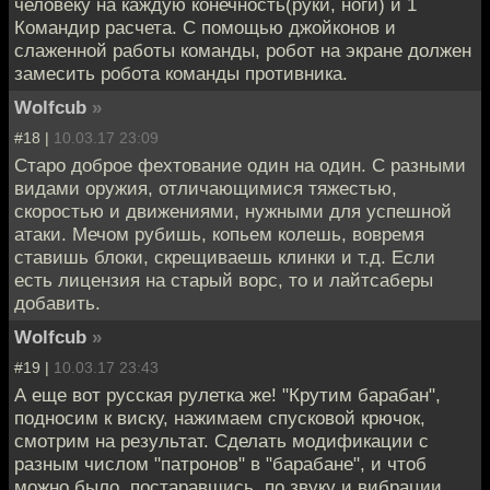
человеку на каждую конечность(руки, ноги) и 1
Командир расчета. С помощью джойконов и
слаженной работы команды, робот на экране должен
замесить робота команды противника.
Wolfcub
»
#18 |
10.03.17 23:09
Старо доброе фехтование один на один. С разными
видами оружия, отличающимися тяжестью,
скоростью и движениями, нужными для успешной
атаки. Мечом рубишь, копьем колешь, вовремя
ставишь блоки, скрещиваешь клинки и т.д. Если
есть лицензия на старый ворс, то и лайтсаберы
добавить.
Wolfcub
»
#19 |
10.03.17 23:43
А еще вот русская рулетка же! "Крутим барабан",
подносим к виску, нажимаем спусковой крючок,
смотрим на результат. Сделать модификации с
разным числом "патронов" в "барабане", и чтоб
можно было, постаравшись, по звуку и вибрации