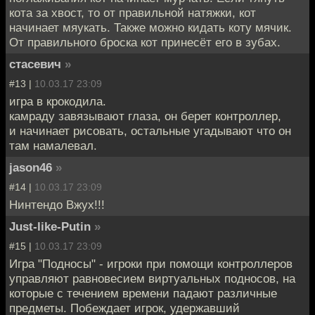
кота за хвост, то от правильной натяжки, кот
начинает мяукать. Также можно кидать коту мячик.
От правильного броска кот принесёт его в зубах.
стасевич
»
#13 |
10.03.17 23:09
игра в крокодила.
камраду завязывают глаза, он берет контроллер,
и начинает рисовать, остальные угадывают что он
там намалевал.
jason46
»
#14 |
10.03.17 23:09
Нинтендо Вжух!!!
Just-like-Putin
»
#15 |
10.03.17 23:09
Игра "Подносы" - игроки при помощи контроллеров
управляют равновесием виртуальных подносов, на
которые с течением времени падают различные
предметы. Побеждает игрок, удержавший