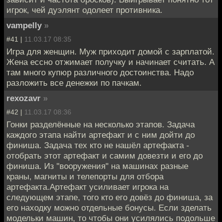
игрок, чей дуэлянт одолеет противника.
vampelly
»
#41 |
11.03.17 08:35
Игра для женщин. Муж приходит домой с зарплатой.
Жена ессно отжимает получку и начинает считать. А
там много купюр различного достоинства. Надо
разложить все денежки по пачкам.
rexozavr
»
#42 |
11.03.17 08:36
Гонки разделённые на несколько этапов. Задача
каждого этапа найти артефакт и с ним дойти до
финиша. Задача тех кто не нашёл артефакта -
отобрать этот артефакт и самим довезти и его до
финиша. Из "вооружения" на машинах разные
краны, магниты и телепорты для отбора
артефакта.Артефакт усиливает игрока на
следующем этапе, того кто его довёз до финиша, за
его находку можно отдельные бонусы. Если зделать
модельки машин, то чтобы они усилялись подольше