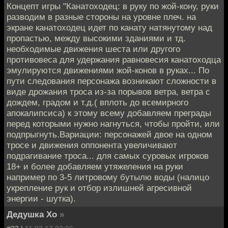
Концепт игры "Канатоходец: в руку по жой-кону, руки
разводим в разные стороны на уровне плеч. на
экране канатоходец идет по канату натянутому над
пропастью, между высокими зданиями и тд.
необходимые движения шеста или другого
противовеса для удержания равновесия канатоходца
эмулируются движениями жой-конов в руках... По
пути следования персонажа возникают сложности в
виде дрожания троса из-за порывов ветра, ветра с
дождем, градом и т.д.( вплоть до всемирного
апокалипсиса) к этому всему добавляем преграды
перед которыми нужно нагнуться, чтобы пройти, или
подпрыгнуть.Вариации: персонажей двое на одном
тросе и движения оппонента увеличивают
подрагивание троса... для самых суровых игроков
18+ и более добавляем утяжеления на руки
например по 3-5 литровому бутылю воды (налицо
укрепление рук и отбор излишней агресивной
энергии - шутка).
Дедушка Хо
»