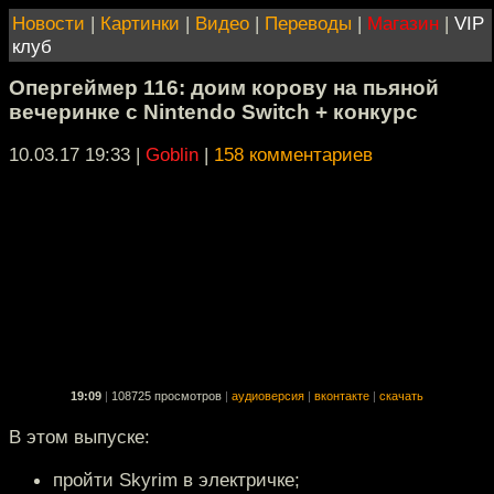
Новости
|
Картинки
|
Видео
|
Переводы
|
Магазин
|
VIP
клуб
Опергеймер 116: доим корову на пьяной
вечеринке с Nintendo Switch + конкурс
10.03.17 19:33
|
Goblin
|
158 комментариев
19:09
|
108725 просмотров
|
аудиоверсия
|
вконтакте
|
скачать
В этом выпуске:
пройти Skyrim в электричке;