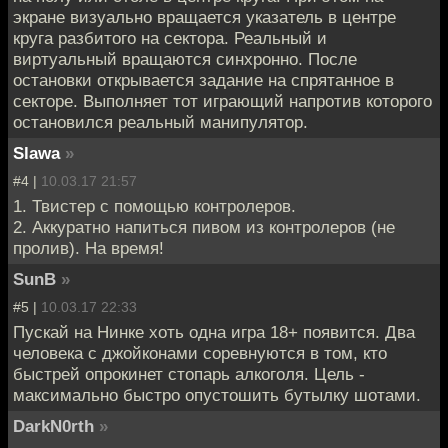
экране визуально вращается указатель в центре
круга разбитого на сектора. Реальный и
виртуальный вращаются синхронно. После
остановки открывается задание на спрятанное в
секторе. Выполняет тот играющий напротив которого
остановился реальный манипулятор.
Slawa
»
#4 |
10.03.17 21:57
1. Твистер с помощью контролеров.
2. Аккуратно напиться пивом из контролеров (не
пролив). На время!
SunB
»
#5 |
10.03.17 22:33
Пускай на Нинке хоть одна игра 18+ появится. Два
человека с джойконами соревнуются в том, кто
быстрей опрокинет стопарь алкоголя. Цель -
максимально быстро опустошить бутылку шотами.
DarkN0rth
»