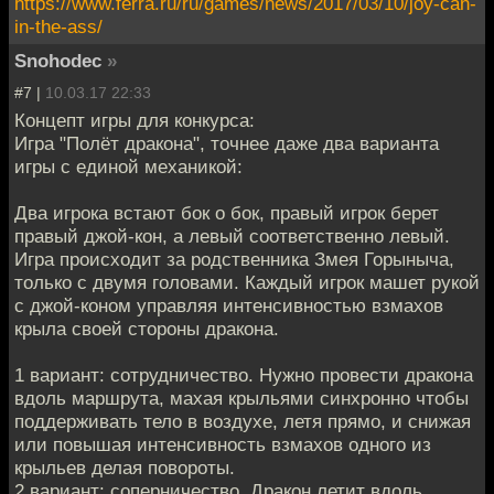
https://www.ferra.ru/ru/games/news/2017/03/10/joy-can-
in-the-ass/
Snohodec
»
#7 |
10.03.17 22:33
Концепт игры для конкурса:
Игра "Полёт дракона", точнее даже два варианта
игры с единой механикой:
Два игрока встают бок о бок, правый игрок берет
правый джой-кон, а левый соответственно левый.
Игра происходит за родственника Змея Горыныча,
только с двумя головами. Каждый игрок машет рукой
с джой-коном управляя интенсивностью взмахов
крыла своей стороны дракона.
1 вариант: сотрудничество. Нужно провести дракона
вдоль маршрута, махая крыльями синхронно чтобы
поддерживать тело в воздухе, летя прямо, и снижая
или повышая интенсивность взмахов одного из
крыльев делая повороты.
2 вариант: соперничество. Дракон летит вдоль