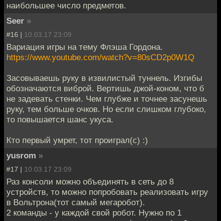
наибольшее число предметов.
Seer
»
#16 |
10.03.17 23:09
Вариация игры на тему Флэша Гордона.
https://www.youtube.com/watch?v=80sCD2p0W1Q
Засовываешь руку в извилистый туннель. Изгибы
обозначаются виброй. Вертишь джой-коном, что б
не задевать стенки. Чем глубже и точнее засунешь
руку, тем больше очков. Но если слишком глубоко,
то повышается шанс укуса.
Кто первый умрет, тот проиграл(с) :)
yusrom
»
#17 |
10.03.17 23:09
Раз консоли можно объединять в сеть до 8
устройств, то можно попробовать реализовать игру
в Вольтрона(тот самый мегаробот).
2 команды - у каждой свой робот. Нужно по 1