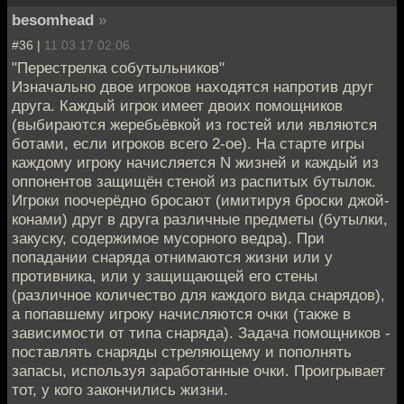
besomhead
»
#36 |
11.03.17 02:06
"Перестрелка собутыльников"
Изначально двое игроков находятся напротив друг
друга. Каждый игрок имеет двоих помощников
(выбираются жеребьёвкой из гостей или являются
ботами, если игроков всего 2-ое). На старте игры
каждому игроку начисляется N жизней и каждый из
оппонентов защищён стеной из распитых бутылок.
Игроки поочерёдно бросают (имитируя броски джой-
конами) друг в друга различные предметы (бутылки,
закуску, содержимое мусорного ведра). При
попадании снаряда отнимаются жизни или у
противника, или у защищающей его стены
(различное количество для каждого вида снарядов),
а попавшему игроку начисляются очки (также в
зависимости от типа снаряда). Задача помощников -
поставлять снаряды стреляющему и пополнять
запасы, используя заработанные очки. Проигрывает
тот, у кого закончились жизни.