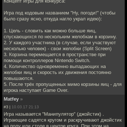
Концепт игры для конкурса:
Игра под кодовым названием "Ну, погоди!" (чтобы
было сразу ясно, откуда нагло украл идею):
1. Цель - словить как можно больше яиц,
спускающихся по нескольким желобкам в корзину.
2. У каждого участника (в случае, если участвуют
несколько человек) - свои желобки (Split Screen)
3. Корзина перемещается в пространстве при
помощи контроллеров Nintendo Switch.
4. Количество одновременно выпадающих на
желобки яиц и скорость их движения постоянно
повышаются.
5. После трёх пропущенных мимо корзины яиц - для
игрока наступает Game Over.
Matfey
»
#3 |
10.03.17 21:13
Игра называется "Манипулятор" (джойстик) .
Играющие садятся кругом и раскручивают джойстик
на полу или столе в центре круга. При этом на