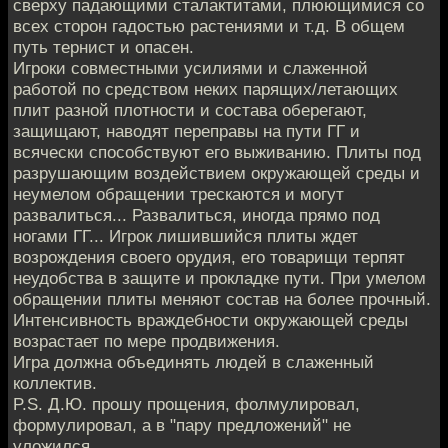
сверху падающими сталактитами, плюющимися со
всех сторон гадостью растениями и т.д. В общем
путь тернист и опасен.
Игроки совместными усилиями и слаженной
работой по средством неких парящих/летающих
плит разной плотности и состава оберегают,
защищают, наводят переправы на пути ГГ и
всячески способствуют его выживанию. Плиты под
разрушающим воздействием окружающей среды и
неумелом обращении трескаются и могут
развалиться... Развалиться, иногда прямо под
ногами ГГ... Игрок лишившийся плиты ждет
возрождения своего орудия, его товарищи терпят
неудобства в защите и прокладке пути. При умелом
обращении плиты меняют состав на более прочный.
Интенсивность враждебности окружающей среды
возрастает по мере продвижения.
Игра должна объединять людей в слаженный
коллектив.
P.S. Д.Ю. прошу прощения, фолмулировал,
формулировал, а в "пару предложений" не
уложился.