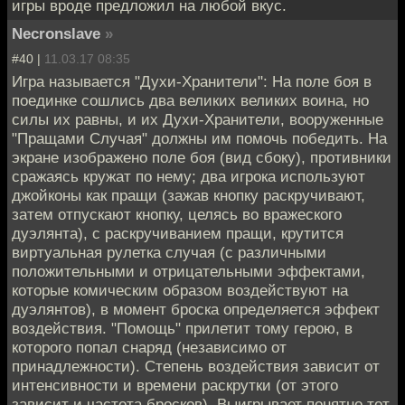
игры вроде предложил на любой вкус.
Necronslave
»
#40 |
11.03.17 08:35
Игра называется "Духи-Хранители": На поле боя в
поединке сошлись два великих великих воина, но
силы их равны, и их Духи-Хранители, вооруженные
"Пращами Случая" должны им помочь победить. На
экране изображено поле боя (вид сбоку), противники
сражаясь кружат по нему; два игрока используют
джойконы как пращи (зажав кнопку раскручивают,
затем отпускают кнопку, целясь во вражеского
дуэлянта), с раскручиванием пращи, крутится
виртуальная рулетка случая (с различными
положительными и отрицательными эффектами,
которые комическим образом воздействуют на
дуэлянтов), в момент броска определяется эффект
воздействия. "Помощь" прилетит тому герою, в
которого попал снаряд (независимо от
принадлежности). Степень воздействия зависит от
интенсивности и времени раскрутки (от этого
зависит и частота бросков). Выигрывает понятно тот