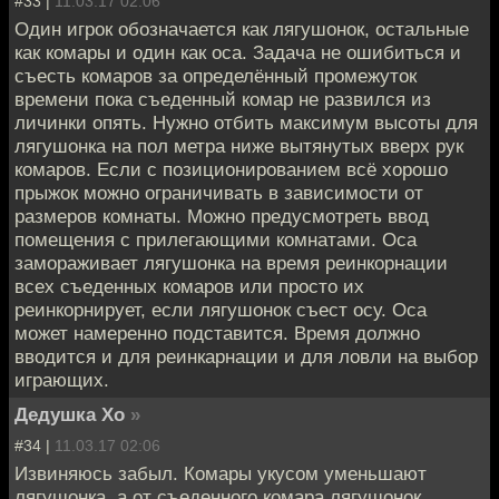
#33 |
11.03.17 02:06
Один игрок обозначается как лягушонок, остальные
как комары и один как оса. Задача не ошибиться и
съесть комаров за определённый промежуток
времени пока съеденный комар не развился из
личинки опять. Нужно отбить максимум высоты для
лягушонка на пол метра ниже вытянутых вверх рук
комаров. Если с позиционированием всё хорошо
прыжок можно ограничивать в зависимости от
размеров комнаты. Можно предусмотреть ввод
помещения с прилегающими комнатами. Оса
замораживает лягушонка на время реинкорнации
всех съеденных комаров или просто их
реинкорнирует, если лягушонок съест осу. Оса
может намеренно подставится. Время должно
вводится и для реинкарнации и для ловли на выбор
играющих.
Дедушка Хо
»
#34 |
11.03.17 02:06
Извиняюсь забыл. Комары укусом уменьшают
лягушонка, а от съеденного комара лягушонок