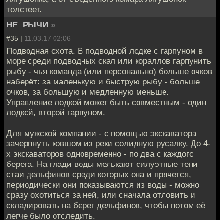
толстеет.
НЕ..РЫЧИ
»
#35 |
11.03.17 02:06
Подводная охота. В подводной лодке с гарпуном в
море среди подводных скал или кораллов гарпунить
рыбу - чья команда (или персонально) больше очков
наберёт: за маленькую и быструю рыбу - больше
очков, за большую и медленную меньше.
Управление лодкой может быть совместным - один
лодкой, второй гарпуном.
Для мужской компании - с помощью экскаватора
зачерпнуть ковшом из реки солидную русалку. До 4-
х экскаваторов одновременно - по два с каждого
берега. На глади воды мелькают силуэтные тени
стаи дельфинов среди которых она и прячется,
периодически они показываются из воды - можно
сразу охотиться за ней, или сначала отловить и
складировать на берег дельфинов, чтобы потом её
легче было отследить.