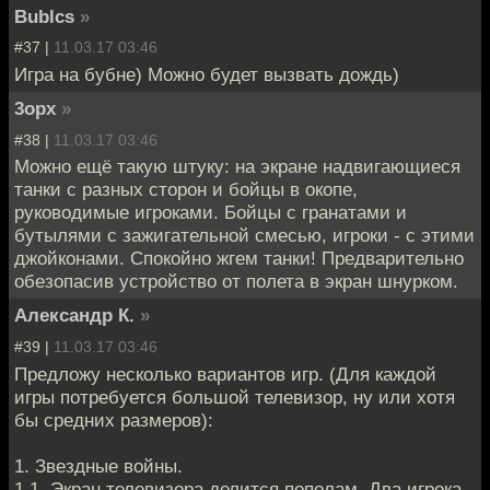
Bublcs
»
#37 |
11.03.17 03:46
Игра на бубне) Можно будет вызвать дождь)
3opx
»
#38 |
11.03.17 03:46
Можно ещё такую штуку: на экране надвигающиеся
танки с разных сторон и бойцы в окопе,
руководимые игроками. Бойцы с гранатами и
бутылями с зажигательной смесью, игроки - с этими
джойконами. Спокойно жгем танки! Предварительно
обезопасив устройство от полета в экран шнурком.
Александр К.
»
#39 |
11.03.17 03:46
Предложу несколько вариантов игр. (Для каждой
игры потребуется большой телевизор, ну или хотя
бы средних размеров):
1. Звездные войны.
1.1. Экран телевизора делится пополам. Два игрока-