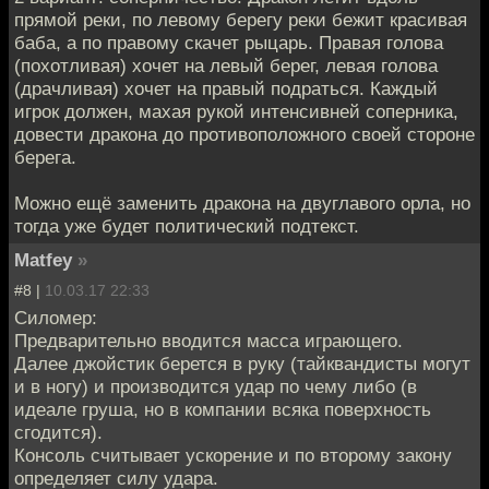
прямой реки, по левому берегу реки бежит красивая
баба, а по правому скачет рыцарь. Правая голова
(похотливая) хочет на левый берег, левая голова
(драчливая) хочет на правый подраться. Каждый
игрок должен, махая рукой интенсивней соперника,
довести дракона до противоположного своей стороне
берега.
Можно ещё заменить дракона на двуглавого орла, но
тогда уже будет политический подтекст.
Matfey
»
#8 |
10.03.17 22:33
Силомер:
Предварительно вводится масса играющего.
Далее джойстик берется в руку (тайквандисты могут
и в ногу) и производится удар по чему либо (в
идеале груша, но в компании всяка поверхность
сгодится).
Консоль считывает ускорение и по второму закону
определяет силу удара.