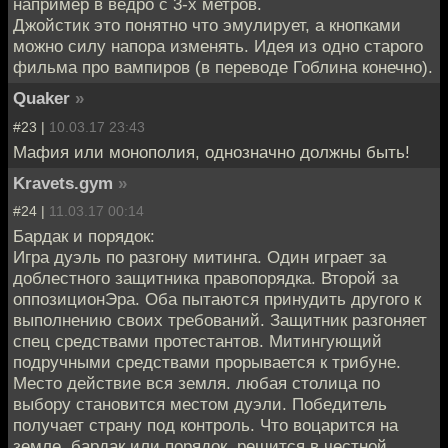
например в ведро с 3-х метров.
Джойстик это понятно что эмулирует, а кнопками
можно силу напора изменять. Идея из одно старого
фильма про вампиров (в переводе Гоблина конечно).
Quaker
»
#23 |
10.03.17 23:43
Мафия или монополия, однозначно должны быть!
Kravets.gym
»
#24 |
11.03.17 00:14
Бардак и порядок:
Игра дуэль по разгону митинга. Один играет за
доблестного защитника правопорядка. Второй за
оппозиционЭра. Оба пытаются принудить другого к
выполнению своих требований. Защитник разгоняет
спец средствами протестантов. Митингующий
подручными средствами прорывается к трибуне.
Место действие вся земля. любая столица по
выбору становится местом дуэли. Победитель
получает страну под контроль. Что воцарится на
земле, бардак или порядок. решится в честной