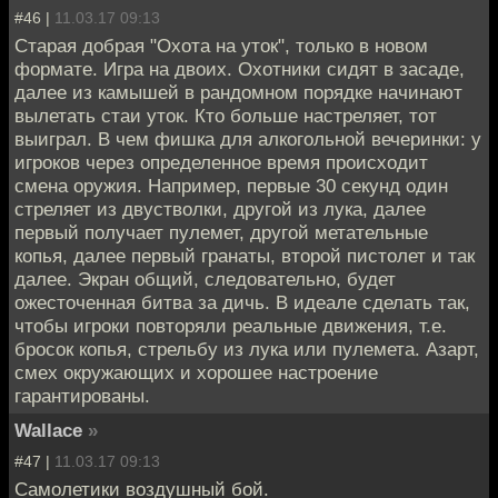
#46 |
11.03.17 09:13
Старая добрая "Охота на уток", только в новом
формате. Игра на двоих. Охотники сидят в засаде,
далее из камышей в рандомном порядке начинают
вылетать стаи уток. Кто больше настреляет, тот
выиграл. В чем фишка для алкогольной вечеринки: у
игроков через определенное время происходит
смена оружия. Например, первые 30 секунд один
стреляет из двустволки, другой из лука, далее
первый получает пулемет, другой метательные
копья, далее первый гранаты, второй пистолет и так
далее. Экран общий, следовательно, будет
ожесточенная битва за дичь. В идеале сделать так,
чтобы игроки повторяли реальные движения, т.е.
бросок копья, стрельбу из лука или пулемета. Азарт,
смех окружающих и хорошее настроение
гарантированы.
Wallace
»
#47 |
11.03.17 09:13
Самолетики воздушный бой.