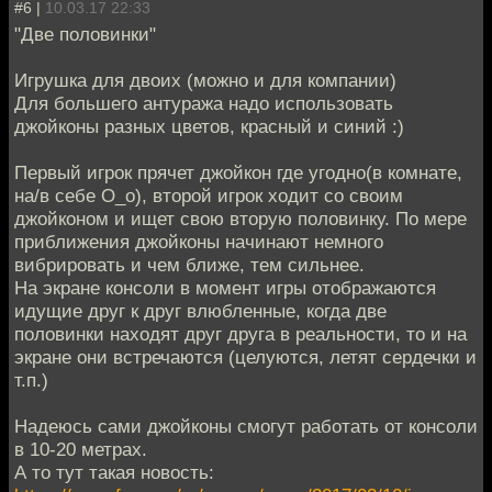
#6 |
10.03.17 22:33
"Две половинки"
Игрушка для двоих (можно и для компании)
Для большего антуража надо использовать
джойконы разных цветов, красный и синий :)
Первый игрок прячет джойкон где угодно(в комнате,
на/в себе О_о), второй игрок ходит со своим
джойконом и ищет свою вторую половинку. По мере
приближения джойконы начинают немного
вибрировать и чем ближе, тем сильнее.
На экране консоли в момент игры отображаются
идущие друг к друг влюбленные, когда две
половинки находят друг друга в реальности, то и на
экране они встречаются (целуются, летят сердечки и
т.п.)
Надеюсь сами джойконы смогут работать от консоли
в 10-20 метрах.
А то тут такая новость: