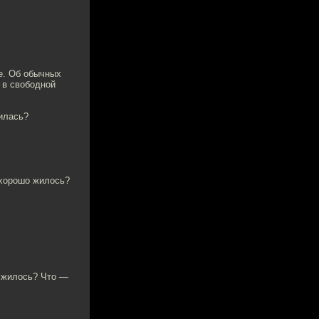
бе. Об обычных
 в свободной
шилась?
е хорошо жилось?
о жилось? Что —