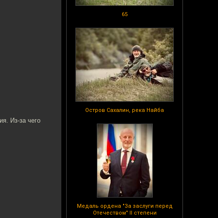
65
Остров Сахалин, река Найба
я. Из-за чего
Медаль ордена "За заслуги перед
Отечеством" II степени