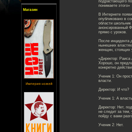
подрастающего по
понимаете этого»
Магазин
В Интернете появ
опубликовано в со
области школьник 
анонсированный Ф
прямо с уроков.
После инцидента 
нынешних властях,
женщин, стоящих у
«Директор: Раиса 
Хорошо, он предла
конкретно действи
Ученик 1: Он прос
власти.
Империя ножей
Директор: И что?
Ученик 1: А власт
Директор: Нет, по
не следит за тем,
пойду с вами разг
Ученик 2: Нет.