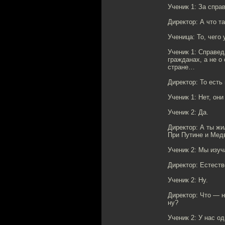
Ученик 1: За спра
Директор: А что т
Ученица: То, чего 
Ученик 1: Справед
гражданах, а не о
стране…
Директор: То есть
Ученик 1: Нет, он
Ученик 2: Да.
Директор: А ты жи
При Путине и Мед
Ученик 2: Мы изуч
Директор: Естеств
Ученик 2: Ну.
Директор: Что — н
ну?
Ученик 2: У нас о