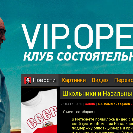
Картинки
Видео
Перев
Новости
Школьники и Навальны
23.03.17 10:35 |
Goblin
|
400 комментариев
»
С мест сообщают:
В Интернете появилось видео с
сообществе «Команда Навального
поддержку оппозиционера и при
что после этого ученика забрали