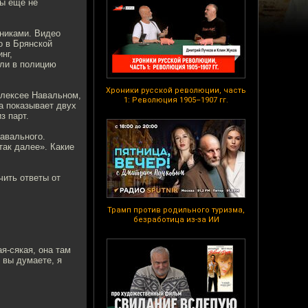
Вы еще не
никами. Видео
о в Брянской
нг,
али в полицию
Хроники русской революции, часть
Алексее Навальном,
1: Революция 1905–1907 гг.
а показывает двух
з парт.
авального.
так далее». Какие
чить ответы от
Трамп против родильного туризма,
безработица из-за ИИ
я-сякая, она там
к вы думаете, я