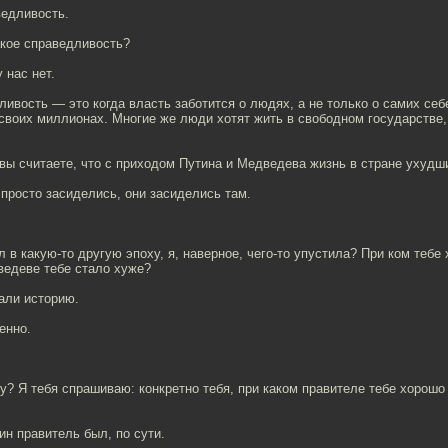
ведливость.
акое справедливость?
у нас нет.
ливость — это когда власть заботится о людях, а не только о самих се
 своих миллионах. Многие же люди хотят жить в свободном государстве,
 вы считаете, что с приходом Путина и Медведева жизнь в стране ухуд
и просто засиделись, они засиделись там.
л в какую-то другую эпоху, я, наверное, чего-то упустила? При ком теб
ведеве тебе стало хуже?
али историю.
енно.
у? Я тебя спрашиваю: конкретно тебя, при каком правителе тебе хорош
дин правитель был, по сути.