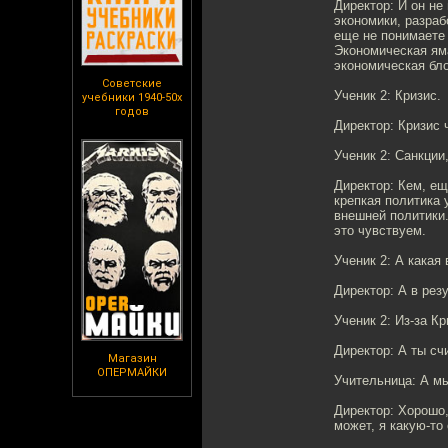
Директор: И он не
экономики, разраб
еще не понимаете 
Экономическая яма
экономическая бло
Советские
Ученик 2: Кризис.
учебники 1940-50х
годов
Директор: Кризис 
Ученик 2: Санкции
Директор: Кем, ещ
крепкая политика 
внешней политики.
это чувствуем.
Ученик 2: А какая
Директор: А в резу
Ученик 2: Из-за К
Директор: А ты сч
Магазин
ОПЕРМАЙКИ
Учительница: А м
Директор: Хорошо,
может, я какую-то