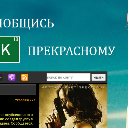
Уголовщина
ео опубликовано в
ик создал группу в
цией. Сообщается,