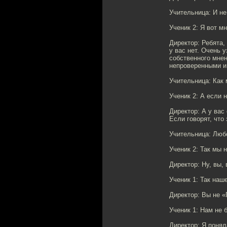
Учительница: И н
Ученик 2: Я вот 
Директор: Ребята,
у вас нет. Очень 
собственного мнен
непроверенными и
Учительница: Как
Ученик 2: А если 
Директор: А у вас
Если говорят, что
Учительница: Люб
Ученик 2: Так мы 
Директор: Ну, вы,
Ученик 1: Так наш
Директор: Вы не 
Ученик 1: Нам не 
Директор: Я понял