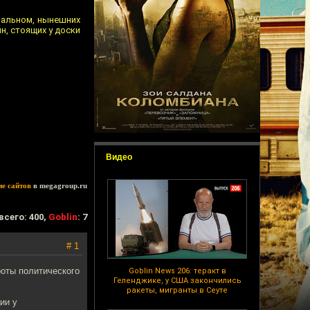
вальном, нынешних
н, стоящих у доски
Видео
ие сайтов
в megagroup.ru
всего: 400,
Goblin
: 7
# 1
роты политического
Goblin News 206: теракт в
Геленджике, у США закончились
ракеты, мигранты в Сеуте
ии у