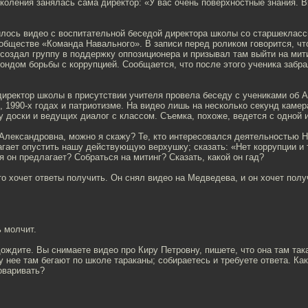
коления занялась сама директор: «У вас очень поверхностные знания. 
илось видео с воспитательной беседой директора школы со старшекласс
обществе «Команда Навального». В записи перед роликом говорится, чт
создал группу в поддержку оппозиционера и призывал там выйти на мити
ондом борьбы с коррупцией. Сообщается, что после этого ученика забр
директор школы в присутствии учителя провела беседу с учениками об 
 1990-х годах и патриотизме. На видео лишь на несколько секунд камер
 доски и ведущих диалог с классом. Съемка, похоже, ведется с одной и
Александровна, можно я скажу? Те, кто интересовался деятельностью Н
гает опустить нашу действующую верхушку; сказать: «Нет коррупции и 
я он предлагает? Собраться на митинг? Сказать, какой он гад?
то хочет ответы получить. Он снял видео на Медведева, и он хочет полу
ь молчит.
дождите. Вы снимаете видео про Киру Петровну, пишете, что она там така
 у нее там бегают по школе тараканы; собираетесь и требуете ответа. Ка
оваривать?