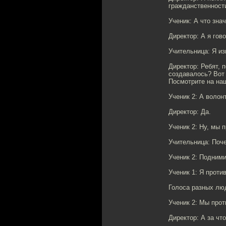
гражданственности
Ученик: А что зна
Директор: А я го
Учительница: Я из
Директор: Ребят, 
создавалось? Вот 
Посмотрите на на
Ученик 2: А волон
Директор: Да.
Ученик 2: Ну, мы 
Учительница: Поч
Ученик 2: Подними
Ученик 1: Я против
Голоса разных лю
Ученик 2: Мы прот
Директор: А за чт