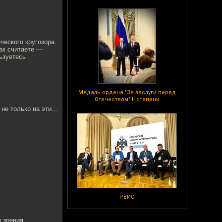
ческого кругозора
так считаете —
льзуетесь
Медаль ордена "За заслуги перед
Отечеством" II степени
 не только на эти…
РВИО
и зрения