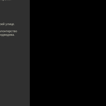
оей улице.
волонтерство
Медведева.