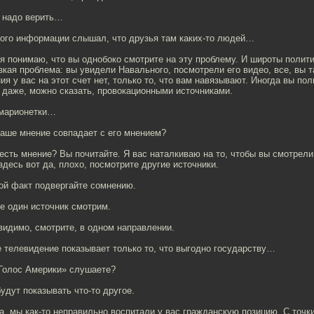
е надо верить…
много информации слышал, что друзья там каких-то людей…
 я понимаю, что вы однобоко смотрите на эту проблему. И широты полити
узкая проблема: вы увидели Навального, посмотрели его видео, все, вы 
ия у вас на этот счет нет, только то, что вам навязывают. Иногда вы по
 даже, можно сказать, провокационными источниками.
 марионетки…
наше мнение совпадает с его мнением?
 есть мнение? Вы почитайте. Я вас наталкиваю на то, чтобы вы смотрели
 здесь вот да, плохо, посмотрите другие источники.
ой факт подвергайте сомнению.
не один источник смотрим.
 видимо, смотрите, в одном направлении.
е телевидение показывает только то, что выгодно государству…
«Голос Америки» слушаете?
будут показывать что-то другое.
а, мы как-то неправильно воспитали у вас гражданскую позицию. С точк