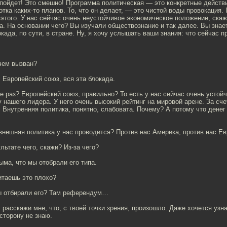
 пойдет! Это смешно! Программа политическая — это конкретные действ
отка каких-то планов. То, что он делает, — это чистой воды провокация
этого. У нас сейчас очень неустойчивое экономическое положение, ска
. На основании чего? Вы изучали обществознание и так далее. Вы знает
када, по сути, в стране. Ну, я хочу услышать ваши знания: что сейчас 
чем вызван?
, Европейский союз, вся эта блокада.
е раз? Европейский союз, правильно? То есть у нас сейчас очень устойч
у нашего лидера. У него очень высокий рейтинг на мировой арене. За сче
 Внутренняя политика, понятно, слабовата. Почему? А потому что денег
 внешняя политика у нас проводится? Против нас Америка, против нас Ев
льтате чего, скажи? Из-за чего?
рыма, что мы отобрали его типа.
итаешь это плохо?
ы отбирали его? Там референдум…
 расскажи мне, что, с твоей точки зрения, произошло. Даже хочется узн
 сторону не знаю.