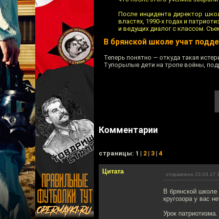
После инцидента директор школ
властях, 1990-х годах и патриот
и ведущих диалог с классом. Съем
В брянской школе учат подд
Теперь понятно — откуда такая истери
Тупорылые дети на тропе войны, по
Комментарии
cтраницы: 1 |
2
|
3
|
4
Цитата
отправлено 23.03.17 
В брянской школе 
кругозора у вас не
Урок патриотизма.