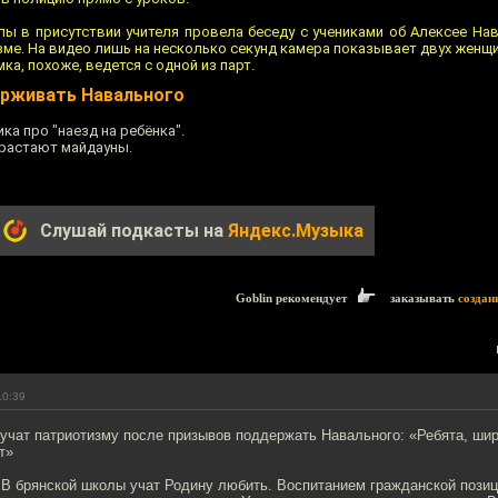
ы в присутствии учителя провела беседу с учениками об Алексее На
изме. На видео лишь на несколько секунд камера показывает двух женщи
ка, похоже, ведется с одной из парт.
ерживать Навального
ка про "наезд на ребёнка".
драстают майдауны.
Слушай подкасты на
Яндекс.Музыка
Goblin рекомендует
заказывать
создан
10:39
учат патриотизму после призывов поддержать Навального: «Ребята, ши
т»
 В брянской школы учат Родину любить. Воспитанием гражданской позиц