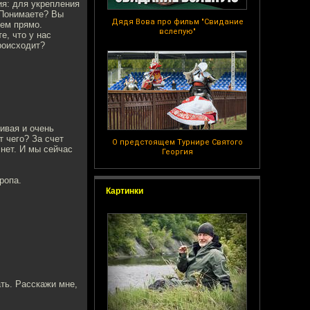
ия: для укрепления
. Понимаете? Вы
Дядя Вова про фильм "Свидание
жем прямо.
вслепую"
е, что у нас
происходит?
ивая и очень
т чего? За счет
О предстоящем Турнире Святого
 нет. И мы сейчас
Георгия
ропа.
Картинки
ать. Расскажи мне,