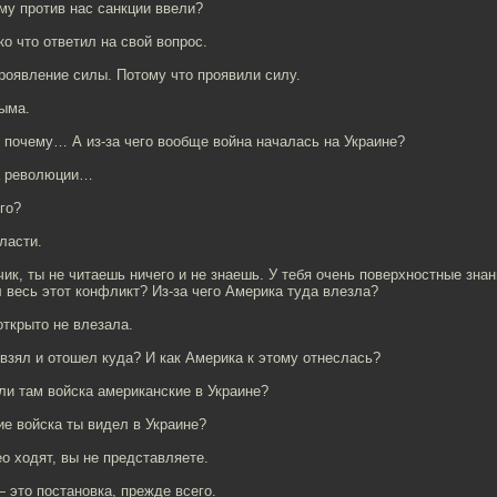
ему против нас санкции ввели?
ко что ответил на свой вопрос.
роявление силы. Потому что проявили силу.
рыма.
 почему… А из-за чего вообще война началась на Украине?
за революции…
го?
ласти.
чик, ты не читаешь ничего и не знаешь. У тебя очень поверхностные знани
весь этот конфликт? Из-за чего Америка туда влезла?
открыто не влезала.
взял и отошел куда? И как Америка к этому отнеслась?
ли там войска американские в Украине?
ие войска ты видел в Украине?
ео ходят, вы не представляете.
 это постановка, прежде всего.