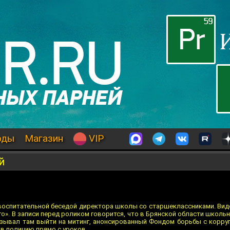
оды
Магазин
VIP
й
 воспитательной беседой директора школы со старшеклассниками. Вид
». В записи перед роликом говорится, что в Брянской области школьн
зывал там выйти на митинг, анонсированный Фондом борьбы с корруп
 в полицию прямо с уроков.