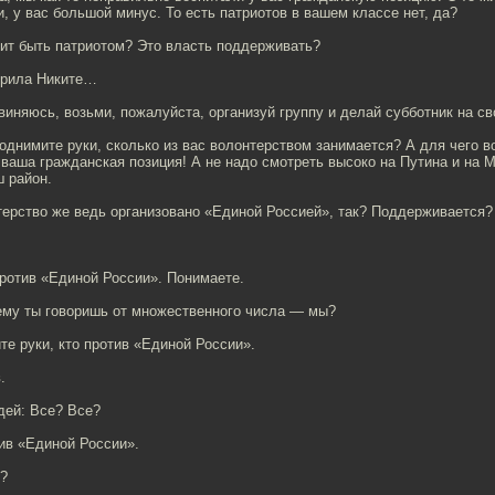
, у вас большой минус. То есть патриотов в вашем классе нет, да?
чит быть патриотом? Это власть поддерживать?
ворила Никите…
виняюсь, возьми, пожалуйста, организуй группу и делай субботник на св
поднимите руки, сколько из вас волонтерством занимается? А для чего 
ваша гражданская позиция! А не надо смотреть высоко на Путина и на 
ш район.
терство же ведь организовано «Единой Россией», так? Поддерживается?
против «Единой России». Понимаете.
ему ты говоришь от множественного числа — мы?
те руки, кто против «Единой России».
.
дей: Все? Все?
ив «Единой России».
о?