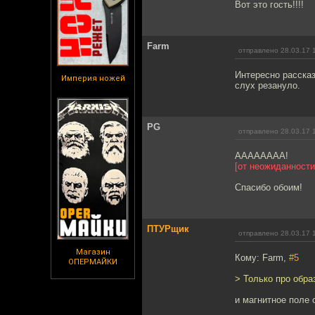
Вот это гость!!!!
Farm
отправлено 28.03.17 
Интересно рассказ
Империя ножей
слух резануло.
PG
отправлено 28.03.17 
АААААААА!
[от неожиданности
Спасибо обоим!
ПТУРщик
отправлено 28.03.17 
Магазин
Кому: Farm,
#5
ОПЕРМАЙКИ
> Только про обра
и магнитное поле о