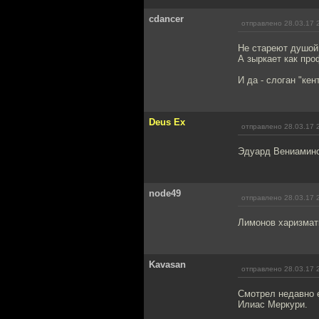
cdancer
отправлено 28.03.17 
Не стареют душой
А зыркает как про
И да - слоган "ке
Deus Ex
отправлено 28.03.17 
Эдуард Вениаминов
node49
отправлено 28.03.17 
Лимонов харизмати
Kavasan
отправлено 28.03.17 
Смотрел недавно е
Илиас Меркури.