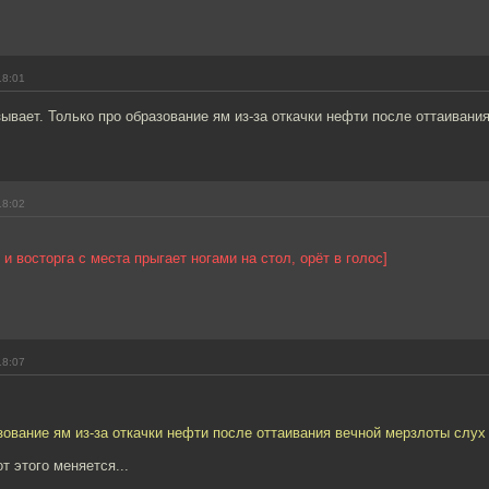
18:01
ывает. Только про образование ям из-за откачки нефти после оттаивани
18:02
 и восторга с места прыгает ногами на стол, орёт в голос]
18:07
зование ям из-за откачки нефти после оттаивания вечной мерзлоты слух
т этого меняется...