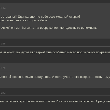
21:14
 ветераны!! Едичка вполне себе еще мощный старик!
фессионально, аж оторопь берет!
нточтис" он мог бы взять на вооружение, молодость-то вспомнить
21:28
ич жжот как дуговая сварка! мне особенно место про Украину понравил
21:39
чен. Интересно было послушать. А если учесть его возраст... есть чему
21:42
го интервью группе журналистов на России - очень интересно. Среди и