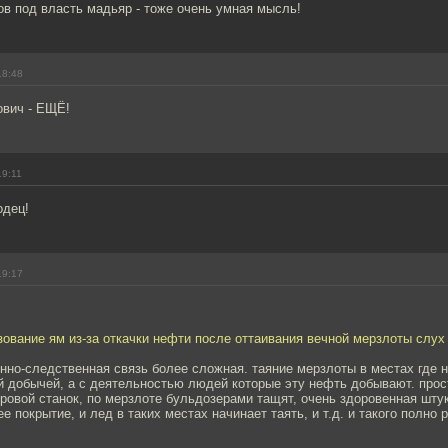
ов под власть мадьяр - тоже очень умная мысль!
18:48
вич - ЕЩЁ!
19:11
одец!
19:17
зование ям из-за откачки нефти после оттаивания вечной мерзлоты слух
инно-следственная связь более сложная. таяние мерзлоты в местах где
й добычей, а с деятельностью людей которые эту нефть добывают. прос
ровой станок, по мерзлоте бульдозерами тащят, очень здоровенная штук
 покрытие, и лед в таких местах начинает таять, и т.д. и такого полно р