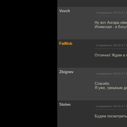
Vovch
отправлено 28.03.17 
Ну вот Ангара обм
Илимская - и Богу
FatMob
отправлено 28.03.17 
Отлично! Ждем в 
Zbignev
отправлено 28.03.17 
Спасибо.
Я уже, грешным де
Stolen
отправлено 28.03.17 
Будем посмотреть