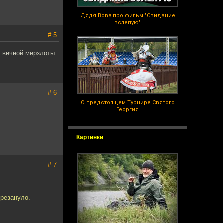
Дядя Вова про фильм "Свидание
вслепую"
# 5
я вечной мерзлоты
# 6
О предстоящем Турнире Святого
Георгия
Картинки
# 7
 резануло.