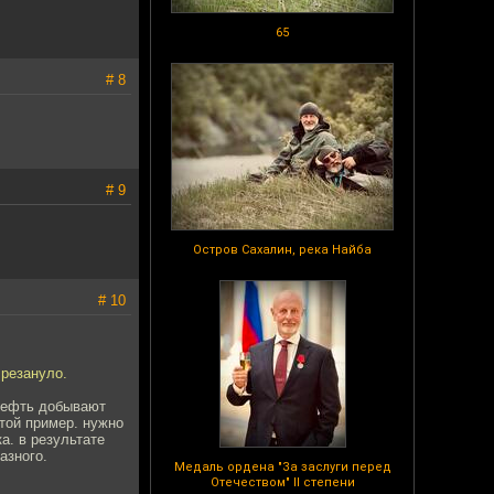
65
# 8
# 9
Остров Сахалин, река Найба
# 10
 резануло.
 нефть добывают
той пример. нужно
а. в результате
азного.
Медаль ордена "За заслуги перед
Отечеством" II степени