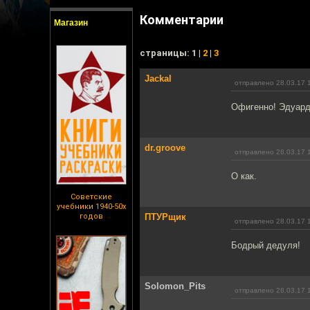
Комментарии
Магазин
cтраницы: 1 |
2
|
3
Jackal
отправлено 28.03.17 
Офигенно! Эдуард
dr.groove
отправлено 28.03.17 
О как.
Советские
учебники 1940-50х
годов
ПТУРщик
отправлено 28.03.17 
Бодрый дедуля!
Solomon_Pits
отправлено 28.03.17 