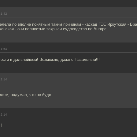
21:42
елела по вполне понятным таким причинам - каскад ГЭС Иркутская - Брат
чанская - они полностью закрыли судоходство по Ангаре.
21:54
гости в дальнейшем! Возможно, даже с Навальным!!!
22:14
лом, подумал, что не будет.
22:14
 !