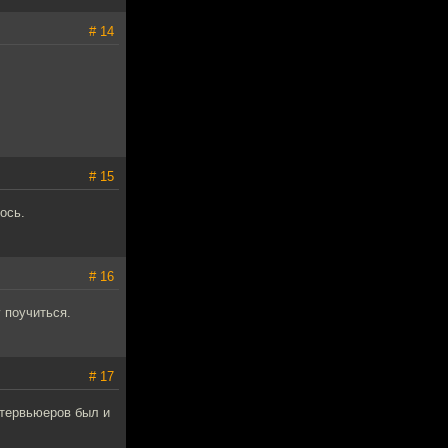
# 14
# 15
ось.
# 16
 поучиться.
# 17
нтервьюеров был и