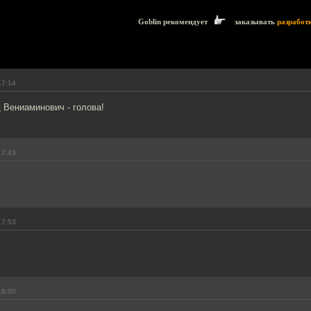
Goblin рекомендует
заказывать
разработ
17:14
 Вениаминович - голова!
17:43
17:53
18:00