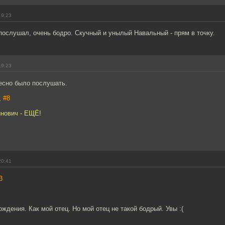
19:23
ослушал, очень бодро. Скучный и унылый Навальный - прям в точку.
19:23
есно было послушать.
,
#8
нович - ЕЩЁ!
20:41
3
ождения. Как мой отец. Но мой отец не такой бодрый. Увы :(