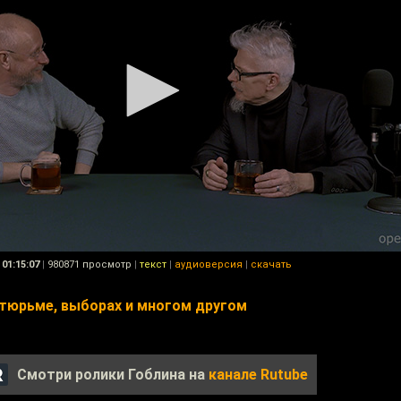
01:15:07
|
980871 просмотр
|
текст
|
аудиоверсия
|
скачать
 тюрьме, выборах и многом другом
Смотри ролики Гоблина на
канале Rutube