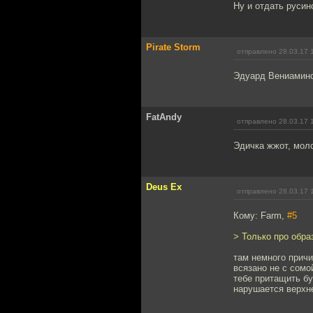
Ну и отдать русин
Pirate Storm
отправлено 28.03.17 
Эдуард Вениамино
FatAndy
отправлено 28.03.17 
Эдичка жжот, мол
Deus Ex
отправлено 28.03.17 
Кому: Farm,
#5
> Только про обра
там немного прич
всязано не с сомо
тебе притащить бу
нарушается верхнее