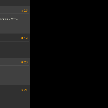
# 18
ская - Усть-
# 19
# 20
# 21