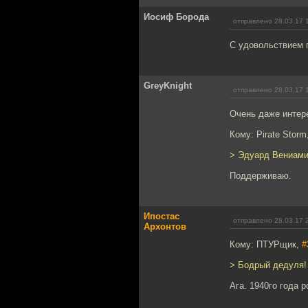
Иосиф Борода
отправлено 28.03.17 
С удовольствием п
GreyKnight
отправлено 28.03.17 
Очень даже интер
Кому: Pirate Storm
> Эдуард Вениами
Поддерживаю.
Ипостас
отправлено 28.03.17 
Архонтов
Кому: ПТУРщик,
#
> Бодрый дедуля!
Ага. 1940го года р