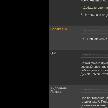
Кому: Anderson01
> Добавлю свои пя
В Челябинске на д
Собакевич
отправлено 04.04.17 
P.S. Приключения 
Qot
отправлено 04.04.17 
Чехам можно припо
розовый цвет, тас
соблюдают соглаш
Думаю, выяснится
Андрей-из-
отправлено 04.04.17 
Питера
Про примирение, 
граджанской. Побе
остальные приняли