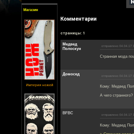
Магазин
Комментарии
cтраницы: 1
Медвед
отправлено 04.04.17 
Полоскун
Странная мода пош
Домосед
отправлено 04.04.17 
Империя ножей
Кому: Медвед По
А чего странного?
BFBC
отправлено 04.04.17 
Кому: Медвед По