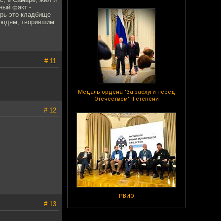
ный факт -
ерь это кладбище
 людям, творившим
# 11
Медаль ордена "За заслуги перед
Отечеством" II степени
# 12
РВИО
# 13