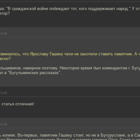
за: "В гражданской войне побеждает тот, кого поддерживает народ." У э
втор?
15:35
поминалось, что Ярославу Гашеку чехи не захотели ставить памятник. А 
ресно?
льшевиков, наверное поэтому. Некоторое время был комендантом г. Буг
л в "Бугульминских рассказах".
15:35
 статья отличная!
16:10
 копеек. Во-первых, памятник Гашеку стоит, но не в Бугуруслане, а в С
ди Революции с памятником Ленину, о котором говорил Олег. Гашек у на