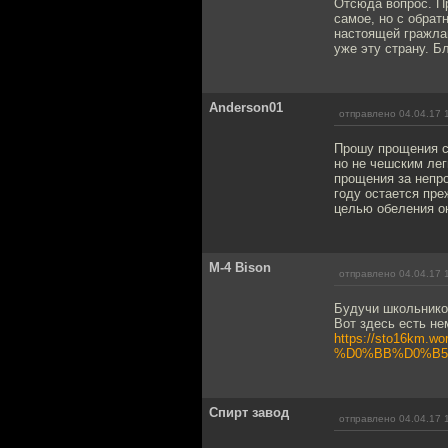
Отсюда вопрос. Пр
самое, но с обра
настоящей гражлан
уже эту страну. Бл
Anderson01
отправлено 04.04.17 
Прошу прощения с
но не чешским ле
прощения за непр
году остается пре
целью обеления он
M-4 Bison
отправлено 04.04.17 
Будучи школьником
Вот здесь есть не
https://sto16k
%D0%BB%D0%B5
Спирт завод
отправлено 04.04.17 