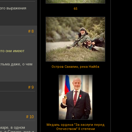
того выражения
65
# 8
что они имеют
ульма даже, о чем
Остров Сахалин, река Найба
# 9
# 10
Медаль ордена "За заслуги перед
амаре, в одном
Отечеством" II степени
с, в Самаре, жил и