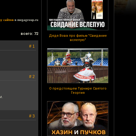
ку сайтов
в megagroup.ru
всего: 72
Дядя Вова про фильм "Свидание
вслепую"
# 1
# 2
О предстоящем Турнире Святого
Георгия
м.
# 3