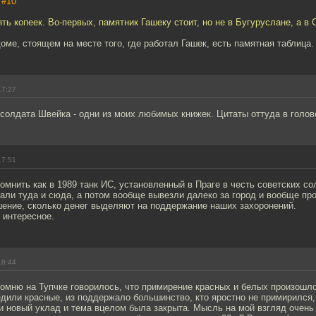
,
#10
ть копеек. Во-первых, памятник Гашеку стоит, но не в Бугуруслане, а в 
оме, стоящем на месте того, где работал Гашек, есть памятная таблица.
17:27
солдата Швейка - одни из моих любимых книжек. Цитаты оттуда в голов
17:51
мнить как в 1989 танк ИС, установленный в Праге в честь советских со
кали туда и сюда, а потом вообще вывезли далеко за город и вообще про
ение, сколько денег выделяют на поддержание наших захоронений.
 интересное.
18:44
помню на Тупчке говорилось, что примирение красных и белых произошл
дили красные, из поддержало большинство, кто яростно не примирился, 
 новый уклад и тема вцелом была закрыта. Мысль на мой взгляд очень