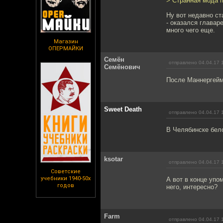
> Странная мода п
Ну вот недавно ст
- оказался главар
много чего еще.
Магазин
ОПЕРМАЙКИ
Семён
отправлено 04.04.17 
Семёнович
После Маннергейма
Sweet Death
отправлено 04.04.17 
В Челябинске бел
ksotar
отправлено 04.04.17 
Советские
учебники 1940-50х
А вот в конце упо
годов
него, интересно?
Farm
отправлено 04.04.17 