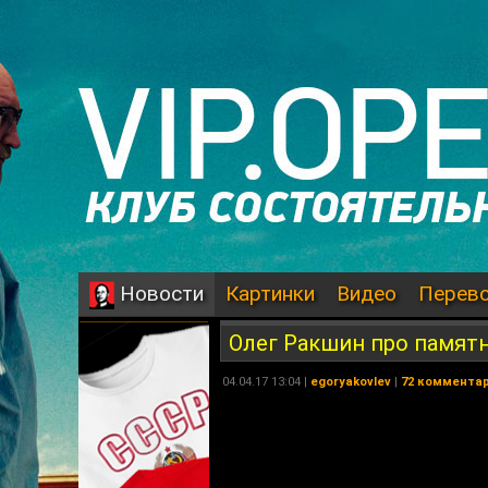
Картинки
Видео
Перев
Новости
Олег Ракшин про памятн
04.04.17 13:04 |
egoryakovlev
|
72 коммента