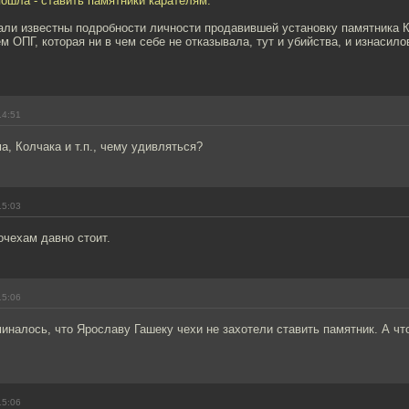
ошла - ставить памятники карателям.
али известны подробности личности продавившей установку памятника К
ем ОПГ, которая ни в чем себе не отказывала, тут и убийства, и изнасило
14:51
, Колчака и т.п., чему удивляться?
15:03
очехам давно стоит.
15:06
миналось, что Ярославу Гашеку чехи не захотели ставить памятник. А чт
15:06