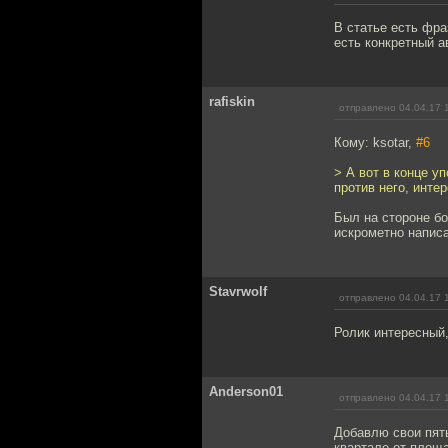
В статье есть фра
есть конкретный а
rafiskin
отправлено 04.04.17 
Кому: ksotar,
#6
> А вот в конце у
против него, инте
Был на стороне бо
искрометно написа
Stavrwolf
отправлено 04.04.17 
Ролик интересный,
Anderson01
отправлено 04.04.17 
Добавлю свои пять
квартале от площа