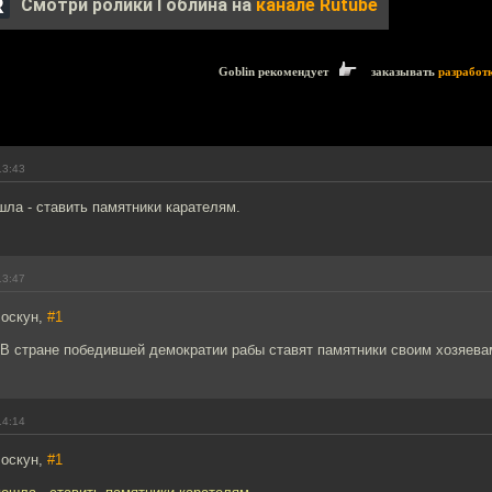
Смотри ролики Гоблина на
канале Rutube
Goblin рекомендует
заказывать
разработ
13:43
ла - ставить памятники карателям.
13:47
лоскун,
#1
 В стране победившей демократии рабы ставят памятники своим хозяева
14:14
лоскун,
#1