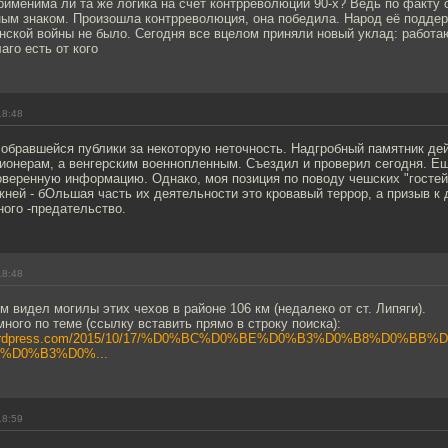
именима ли та же логика на счёт контрреволюции 90-х? Ведь по факту 
тным знаком. Произошла контрреволюция, она победила. Народ её подде
ской войны не было. Сегодня все вцелом приняли новый уклад: работаю
аго есть от кого
18:48
обравшейся публики за некоторую неточность. Надгробный памятник дей
гионерам, а венгерским военнопленным. Съездил и проверил сегодня. Е
оверенную информацию. Однако, моя позиция по поводу чешских "гостей
жней - бОльшая часть их деятельности это кровавый террор, а призыв к
ого -предательство.
18:48
 видел могилы этих чехов в районе 106 км (недалеко от ст. Липяги).
много по теме (ссылку вставить прямо в строку поиска):
m.wordpress.com/2015/10/17/%D0%BC%D0%BE%D0%B3%D0%B8%D0%BB%
%D0%B3%D0%...
18:59