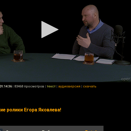
01:14:36
|
83468 просмотров
|
текст
|
аудиоверсия
|
скачать
е ролики Егора Яковлева!