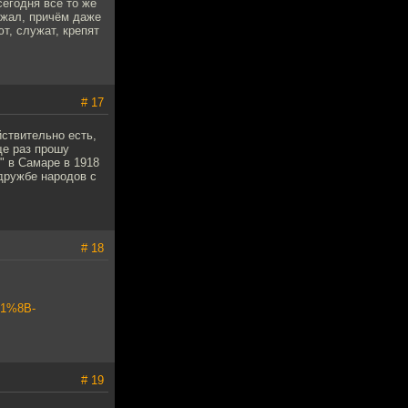
сегодня все то же
ржал, причём даже
т, служат, крепят
# 17
ствительно есть,
ще раз прошу
" в Самаре в 1918
 дружбе народов с
# 18
D1%8B-
# 19