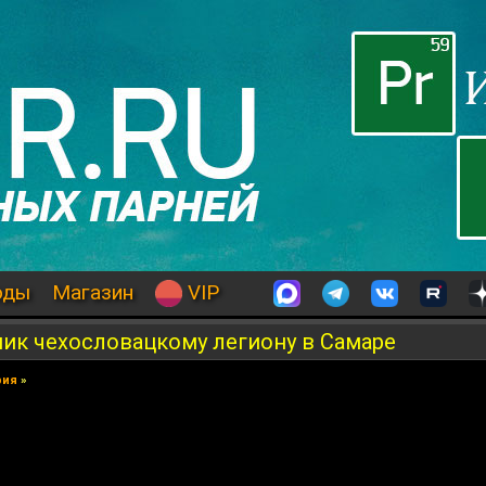
оды
Магазин
VIP
ик чехословацкому легиону в Самаре
рия
»