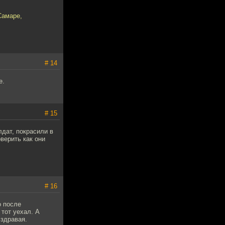
Самаре,
# 14
е.
# 15
лдат, покрасили в
верить как они
# 16
о после
тот уехал. А
 здравая.