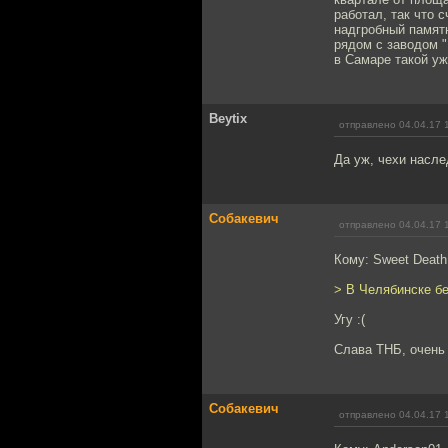
работал, так что 
надгробный памятн
рядом с заводом 
в Самаре такой уж
Beytix
отправлено 04.04.17 
Да уж, чехи насле
Собакевич
отправлено 04.04.17 
Кому: Sweet Deat
> В Челябинске бе
Угу :(
Слава ТНБ, очень 
Собакевич
отправлено 04.04.17 