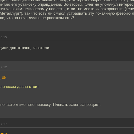
считаю его установку оправданной. Во-вторых, Олег не упомянул интерес
ик чешским легионерам у нас есть, стоит не месте их захоронения (теп
"Металлург"), так что есть ли смысл устраивать эту покаянную феерию
ас, что на ночь лучше не рассказывать?
16:15
дили достаточно, каратели.
17:12
h,
#5
лочехам давно стоит.
нечасто мимо него прохожу. Плевать закон запрещает.
17:17