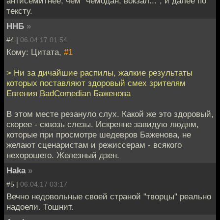
антисемитнее, чем "чемодан, вокзал...", и далее по
тексту.
ННБ
»
#4 |
06.04.17 01:54
Кому: Цитата,
#1
> Ни за дичайшие распилы, жалкие результаты
которых поставляют здоровый смех зрителям
Евгения BadComedian Баженова
В этом месте резануло слух. Какой же это здоровый,
скорее - сквозь слезы. Искренне завидую людям,
которые при просмотре шедевров Баженова, не
желают сценаристам и режиссерам - всякого
нехорошего. Железный дзен.
Haka
»
#5 |
06.04.17 03:17
Вечно недовольные своей страной "творцы" реально
надоели. Тошнит.