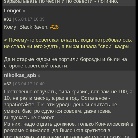
зарабатывать по чести и по совести - логично.
Lenger
»
#31 |
06.04.17 10:39
Кому: BlackRaven,
#28
> Почему-то советская власть, когда потребовалось,
не стала ничего ждать, а выращивала "свои" кадры.
Да и старые кадры не портили борозды и были на
стороне советской власти.
nikolkas_spb
»
#32 |
06.04.17 10:40
Постепенно отлучать, типа кризис, вот вам не 100, а
10, не раз в месяц, а раз в год. Остальное -
заработайте. Т.к. эти уроды деньги считать не
умеют, быстро сдуются совсем, даже говна
выпускать не смогут.
Из них, надо отдать должное, только Кончаловский в
рекламе снимался, да Высоцкая крутится в
программках и рекламе, остальные тупо сдохнут от