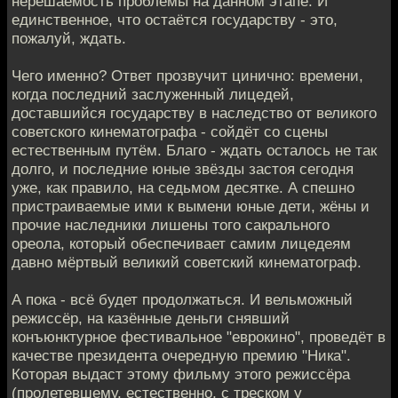
нерешаемость проблемы на данном этапе. И
единственное, что остаётся государству - это,
пожалуй, ждать.
Чего именно? Ответ прозвучит цинично: времени,
когда последний заслуженный лицедей,
доставшийся государству в наследство от великого
советского кинематографа - сойдёт со сцены
естественным путём. Благо - ждать осталось не так
долго, и последние юные звёзды застоя сегодня
уже, как правило, на седьмом десятке. А спешно
пристраиваемые ими к вымени юные дети, жёны и
прочие наследники лишены того сакрального
ореола, который обеспечивает самим лицедеям
давно мёртвый великий советский кинематограф.
А пока - всё будет продолжаться. И вельможный
режиссёр, на казённые деньги снявший
конъюнктурное фестивальное "еврокино", проведёт в
качестве президента очередную премию "Ника".
Которая выдаст этому фильму этого режиссёра
(пролетевшему, естественно, с треском у