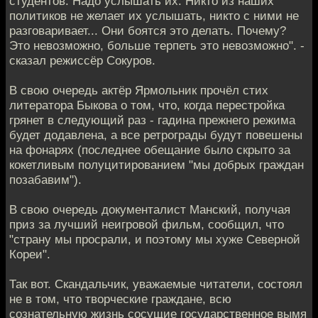
студентов. Надо услышать их. Никто из наших
политиков не желает их услышать, никто с ними не
разговаривает... Они боятся это делать. Почему?
Это невозможно, больше терпеть это невозможно". -
сказал режиссёр Сокуров.
В свою очередь актёр Ярмольник прочёл стих
литератора Быкова о том, что, когда перестройка
грянет в следующий раз - гадина прежнего режима
будет додавлена, а все ретрограды будут повешены
на фонарях (последнее обещание было скрыто за
кокетливым полуцитированием "мы добрых граждан
позабавим").
В свою очередь документалист Манский, получая
приз за лучший неигровой фильм, сообщил, что
"страну мы просрали, и поэтому мы хуже Северной
Кореи".
Так вот. Скандальчик, уважаемые читатели, состоял
не в том, что творческие граждане, всю
сознательную жизнь сосущие государственное вымя