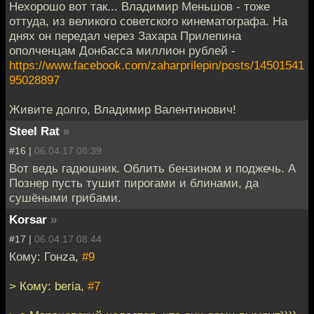
Нехорошо вот так... Владимир Меньшов - тоже
оттуда, из великого советского кинематографа. На
днях он передал через Захара Прилепина
ополченцам Донбасса миллион рублей -
https://www.facebook.com/zaharprilepin/posts/14501541
95028897
Живите долго, Владимир Валентинович!
Steel Rat
»
#16 |
06.04.17 08:39
Вот ведь гадюшник. Облить бензином и поджечь. А
Познер пусть тушит пирогами и блинами, да
сушёными грибами.
Korsar
»
#17 |
06.04.17 08:44
Кому: Гонzа,
#9
> Кому: beria,
#7