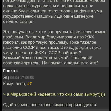
потраченые деньги, а в ответ на их громкие жалобы
подключаться журналисты и пиарщики так ли
сильно будет слышен голос творца на фоне шума
государственной машины? Да один Евген уже
столько сделал.
Это получается, что у нас кругом такие нерешаемые
проблемы. Владимир Владимирович про ЖКХ
говорил, как про такую проблему. Тоже тяжёлое
наследие СССР и всё такое. Это надо ждать пока
умрут все кто в ЖКХ с СССР работает?
Бекмамбетов вон ждёт пока умрёт последний
советский зритель. Ну помрут, а дальше-то что?
Гонzа
»
#9 |
06.04.17 05:58
Кому: beria,
#7
> а Мараховский надеется, что они сами вымрут))))
Сдаётся мне, оное говно самовоспроизводится.