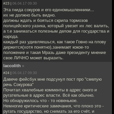
#23 |
06.04.17 09:30
Эта гнида сокуров и его единомышленники...
их не должно быть видно.
должны ждать и бояться скрипа тормозов
полицейского уазика, который увезет их лес валить,
а т.е заниматься полезным делом для государства и
народа.
каждый раз удивляешься, как такое Говно на плову
держится(хотя понятно),занимает кокое-то
положение и такая Мразь даже президенту мнение
свое ЛИЧНО может выразить.
laccolith
»
#24 |
06.04.17 09:30
Давече фейсбук мне подсунул пост про "смелую
речь Сокурова"
Почитал хвалебные комменты в адрес оного и
ругательные в адрес власти. Всё как обычно.
Но обнаружилось что - то новенькое.
Немногие критические замечания, что плохо это -
ругать государство, но снимать за его счёт, и