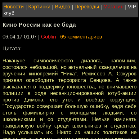
Новости
|
Картинки
|
Видео
|
Переводы
|
Магазин
|
VIP
клуб
Кино России как её беда
06.04.17 01:07
|
Goblin
|
65 комментариев
Цитата:
Накануне символического диалога, напомним,
состоялся небольшой, но актуальный скандальчик на
вручении кинопремий "Ника". Режиссёр А. Сокуров
призвал освободить террориста Сенцова. А также
высказался в поддержку юношества, не внимавшего
полиции в ходе несанкционированной ютуб-акции
против Димона, его уток и вообще коррупции.
"Государство совершает большую ошибку, ведя себя
столь фамильярно с молодыми людьми, со
школьниками и со студентами. Нельзя начинать
гражданскую войну среди школьников и студентов.
Надо услышать их. Никто из наших политиков не
желает их услышать, никто с ними не разговаривает...