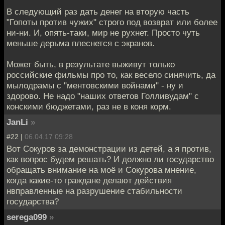
В следующий раз дать денег на вторую часть
"Гопоты против чужих" строго под возврат или более
ни-ни. И, опять-таки, мир не рухнет. Просто чуть
меньше дерьма плеснется с экранов.
Может быть, в результате выживут только
российские фильмы про то, как весело синячить, да
мылодрамы с "ментовскими войнами" - ну и
здорово. Не надо "наших ответов Голливудам" с
конскими бюджетами, раз не в коня корм.
JanLi
»
#22 |
06.04.17 09:28
Вот Сокуров за демонстрации из детей, а я против,
как вопрос будем решать? И должно ли государство
обращать внимание на моё и Сокурова мнение,
когда какие-то граждане делают действия
нвправленные на разрушение стабильности
государства?
serega099
»