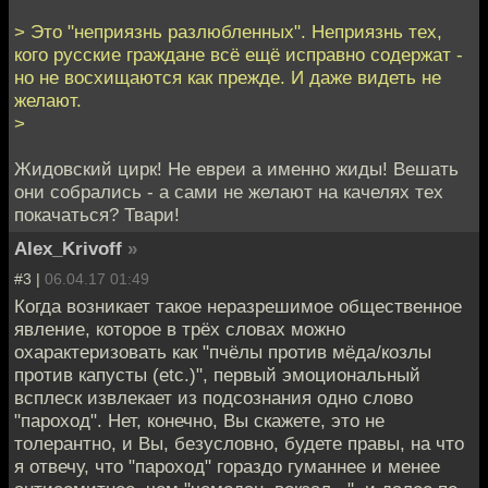
> Это "неприязнь разлюбленных". Неприязнь тех,
кого русские граждане всё ещё исправно содержат -
но не восхищаются как прежде. И даже видеть не
желают.
>
Жидовский цирк! Не евреи а именно жиды! Вешать
они собрались - а сами не желают на качелях тех
покачаться? Твари!
Alex_Krivoff
»
#3 |
06.04.17 01:49
Когда возникает такое неразрешимое общественное
явление, которое в трёх словах можно
охарактеризовать как "пчёлы против мёда/козлы
против капусты (etc.)", первый эмоциональный
всплеск извлекает из подсознания одно слово
"пароход". Нет, конечно, Вы скажете, это не
толерантно, и Вы, безусловно, будете правы, на что
я отвечу, что "пароход" гораздо гуманнее и менее