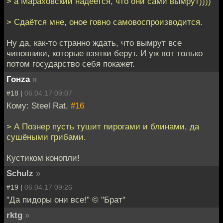
> а Мараховский надеется, что они сами вымрут))))
> Сдаётся мне, оное говно самовоспроизводится.
Ну да, как-то странно ждать, что вымрут все
чиновники, которые взятки берут. И уж вот только
потом государство себя покажет.
Гонzа
»
#18 |
06.04.17 09:07
Кому: Steel Rat,
#16
> А Познер пусть тушит пирогами и блинами, да
сушёными грибами.
Кустиком конопли!
Schulz
»
#19 |
06.04.17 09:26
"Да пидоры они все!" © "Брат"
rktg
»