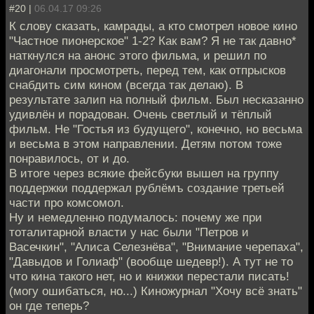
#20 |
06.04.17 09:26
К слову сказать, камрады, а кто смотрел новое кино
"Частное пионерское" 1-2? Как вам? Я не так давно*
наткнулся на анонс этого фильма, и решил по
диагонали просмотреть, перед тем, как отпрысков
снабдить сим кином (всегда так делаю). В
результате залип на полный фильм. Был несказанно
удивлён и порадован. Очень светлый и тёплый
фильм. Не "Гостья из будущего", конечно, но весьма
и весьма в этом направлении. Детям потом тоже
понравилось, от и до.
В итоге через всякие фейсбуки вышел на группу
поддержки поддержал рублёмъ создание третьей
части про комсомол.
Ну и немедленно подумалось: почему же при
тоталитарной власти у нас были "Петров и
Васечкин", "Алиса Селезнёва", "Внимание черепаха",
"Давыдов и Голиаф" (вообще шедевр!). А тут не то
что кина такого нет, но и книжки перестали писать!
(могу ошибаться, но...) Киножурнал "Хочу всё знать"
он где теперь?