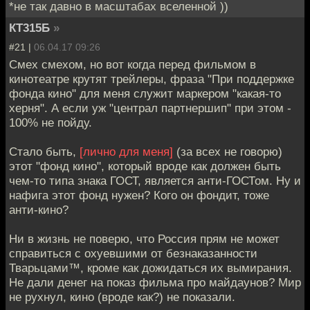
*не так давно в масштабах вселенной ))
КТ315Б
»
#21 |
06.04.17 09:26
Смех смехом, но вот когда перед фильмом в
кинотеатре крутят трейлеры, фраза "При поддержке
фонда кино" для меня служит маркером "какая-то
херня". А если уж "централ партнершип" при этом -
100% не пойду.
Стало быть,
[лично для меня]
(за всех не говорю)
этот "фонд кино", который вроде как должен быть
чем-то типа знака ГОСТ, является анти-ГОСТом. Ну и
нафига этот фонд нужен? Кого он фондит, тоже
анти-кино?
Ни в жизнь не поверю, что Россия прям не может
справиться с охуевшими от безнаказанности
Тварьцами™, кроме как дожидаться их вымирания.
Не дали денег на показ фильма про майдаунов? Мир
не рухнул, кино (вроде как?) не показали.