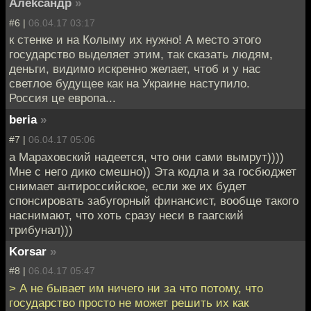
Алеkсандр
»
#6 |
06.04.17 03:17
к стенке и на Колыму их нужно! А место этого
государство выделяет этим, так сказать людям,
деньги, видимо искренно желает, чтоб и у нас
светлое будущее как на Украине наступило.
Россия це европа...
beria
»
#7 |
06.04.17 05:06
а Мараховский надеется, что они сами вымрут))))
Мне с него дико смешно)) Эта кодла и за госбюджет
снимает антироссийское, если же их будет
спонсировать забугорный финансист, вообще такого
наснимают, что хоть сразу неси в гаагский
трибунал)))
Korsar
»
#8 |
06.04.17 05:47
> А не бывает им ничего ни за что потому, что
государство просто не может решить их как