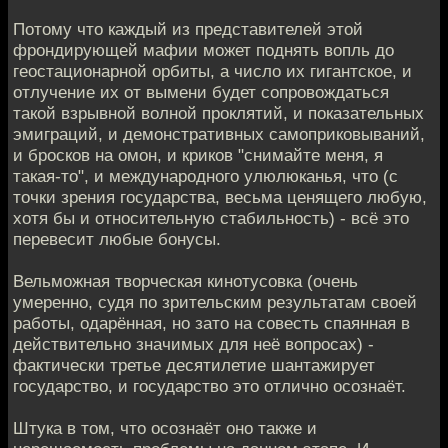
Потому что каждый из представителей этой
фрондирующей мафии может поднять вопль до
геостационарной орбиты, а число их гигантское, и
отлучение их от вымени будет сопровождаться
такой взрывной волной проклятий, и показательных
эмиграций, и демонстративных самоприковываний,
и бросков на омон, и криков "снимайте меня, я
такая-то", и международного улюлюканья, что (с
точки зрения государства, весьма ценящего любую,
хотя бы и относительную стабильность) - всё это
перевесит любые бонусы.
Вельможная творческая кинотусовка (очень
умеренно, судя по зрительским результатам своей
работы, одарённая, но зато на совесть спаянная в
действительно значимых для неё вопросах) -
фактически третье десятилетие шантажирует
государство, и государство это отлично осознаёт.
Штука в том, что осознаёт оно также и