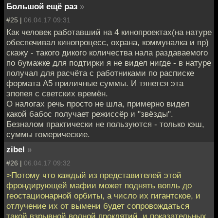
Большой ещё раз
»
#25 |
06.04.17 09:31
Как человек работавший на 4 кинопроектах(на натуре
обеспечивал кинопроцесс, охрана, коммуналка и пр)
скажу - такого дикого количества нала раздаваемого
по бумажке для подтирки я не видел нигде - в натуре
получал для расчёта с работниками по расписке
формата А5 приличные суммы. И тянется эта
эпопея с светских времён.
О налогах речь просто не шла, примерно видел
какой бабос получает режиссёр и "звёзды".
Безналом практически не пользуются - только кэш,
суммы гомерические.
zibel
»
#26 |
06.04.17 09:32
>Потому что каждый из представителей этой
фрондирующей мафии может поднять вопль до
геостационарной орбиты, а число их гигантское, и
отлучение их от вымени будет сопровождаться
такой взрывной волной проклятий, и показательных