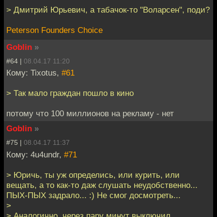
> Дмитрий Юрьевич, а табачок-то "Воларсен", поди?
Peterson Founders Choice
Goblin
»
#64 |
08.04.17 11:20
Кому: Tixotus,
#61
> Так мало граждан пошло в кино
потому что 100 миллионов на рекламу - нет
Goblin
»
#75 |
08.04.17 11:37
Кому: 4u4undr,
#71
> Юричь, ты уж определись, или курить, или
вещать, а то как-то даж слушать неудобственно...
ПЫХ-ПЫХ задрало... :) Не смог досмотреть...
>
> Аналогично, через пару минут выключил.