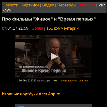
Новости
|
Картинки
|
Видео
|
Переводы
|
Магазин
|
VIP
клуб
Про фильмы "Живое" и "Время первых"
07.04.17 21:59
|
Goblin
|
161 комментарий
26:49
|
529782 просмотра
|
текст
|
аудиоверсия
|
скачать
Игровые ноутбуки Acer Aspire