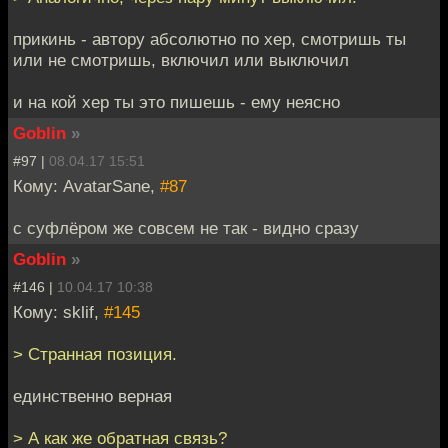
прикинь - автору абсолютно по хер, смотришь ты
или не смотришь, включил или выключил
и на кой хер ты это пишешь - ему неясно
Goblin
»
#97 |
08.04.17 15:51
Кому: AvatarSane,
#87
с суфлёром же совсем не так - видно сразу
Goblin
»
#146 |
10.04.17 10:38
Кому: sklif,
#145
> Странная позиция.
единственно верная
> А как же обратная связь?