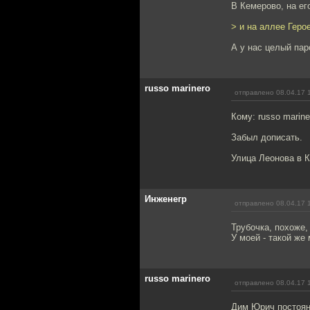
В Кемерово, на ег
> и на аллее Геро
А у нас целый пар
russo marinero
отправлено 08.04.17 
Кому: russo marine
Забыл дописать.
Улица Леонова в К
Инженегр
отправлено 08.04.17 
Трубочка, похоже,
У моей - такой же
russo marinero
отправлено 08.04.17 
Дим Юрич постоян