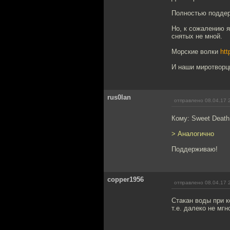
Полностью поддерж
Но, к сожалению я
снятых не мной.
Морские волки
ht
И наши миротворцы
rus0lan
отправлено 08.04.17 
Кому: Sweet Deat
> Аналогично
Поддерживаю!
copper1956
отправлено 08.04.17 
Стакан воды при к
т.е. далеко не мгн