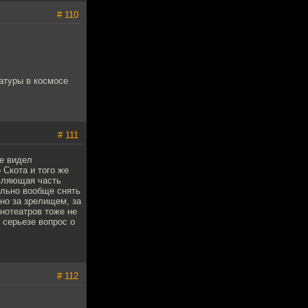
# 110
атуры в космосе
# 111
не видел
Скота и того же
авляющая часть
ально вообще снять
но за зрелищем, за
нотеатров тоже не
 серьезе вопрос о
# 112