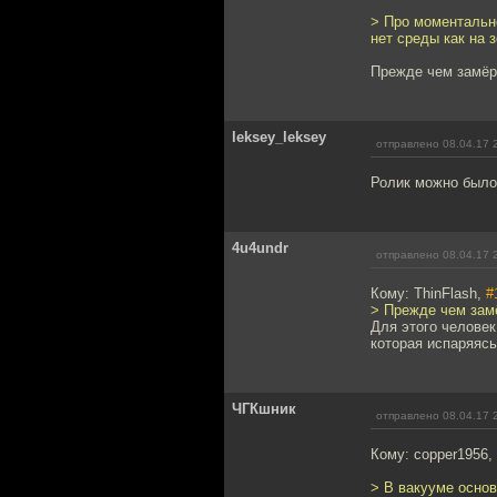
> Про моментально
нет среды как на 
Прежде чем замёрз
leksey_leksey
отправлено 08.04.17 
Ролик можно было 
4u4undr
отправлено 08.04.17 
Кому: ThinFlash,
#
> Прежде чем замё
Для этого человек
которая испаряясь
ЧГКшник
отправлено 08.04.17 
Кому: copper1956,
> В вакууме основн