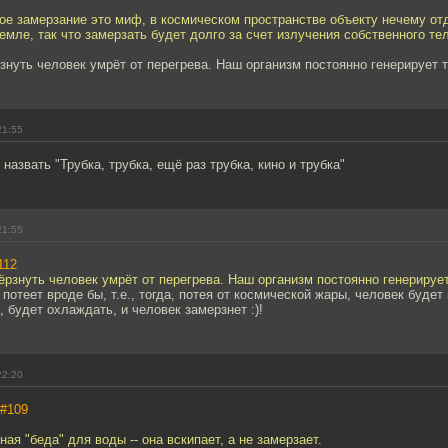
е замерзание это миф, в космическом пространстве объекту нечему отд
земле, так что замерзать будет долго за счет излучения собственного те
нуть человек умрёт от перегрева. Наш организм постоянно генерирует т
21:55
назвать "Трубка, трубка, ещё раз трубка, кино и трубка"
21:55
112
рзнуть человек умрёт от перегрева. Наш организм постоянно генерирует
 потеет вроде бы, т.е., тогда, потея от космической жары, человек будет
, будет охлаждать, и человек замерзнет :)!
22:20
#109
ая "беда" для воды -- она вскипает, а не замерзает.