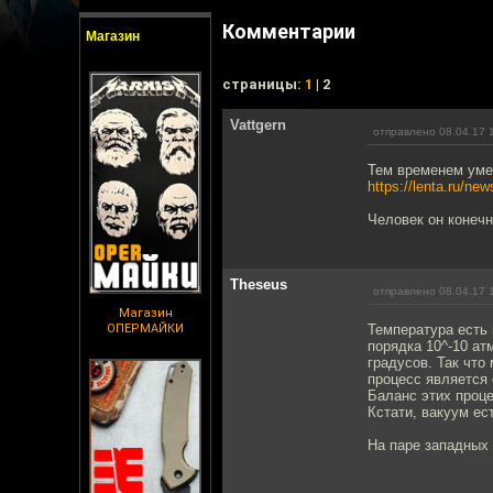
Комментарии
Магазин
cтраницы:
1
| 2
Vattgern
отправлено 08.04.17 
Тем временем умер
https://lenta.ru/ne
Человек он конеч
Theseus
отправлено 08.04.17 
Магазин
ОПЕРМАЙКИ
Температура есть 
порядка 10^-10 а
градусов. Так что
процесс является
Баланс этих проце
Кстати, вакуум е
На паре западных