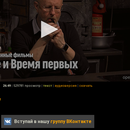
26:49
|
529781 просмотр
|
текст
|
аудиоверсия
|
скачать
e
Вступай в нашу
группу ВКонтакте