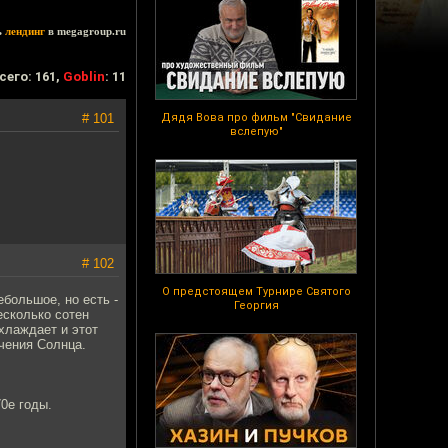
ь
лендинг
в megagroup.ru
сего: 161,
Goblin
: 11
# 101
Дядя Вова про фильм "Свидание
вслепую"
# 102
О предстоящем Турнире Святого
ебольшое, но есть -
Георгия
есколько сотен
охлаждает и этот
чения Солнца.
0е годы.