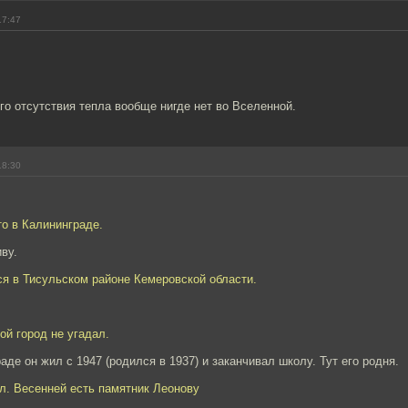
17:47
ого отсутствия тепла вообще нигде нет во Вселенной.
18:30
о в Калининграде.
иву.
ся в Тисульском районе Кемеровской области.
ой город не угадал.
аде он жил с 1947 (родился в 1937) и заканчивал школу. Тут его родня.
л. Весенней есть памятник Леонову