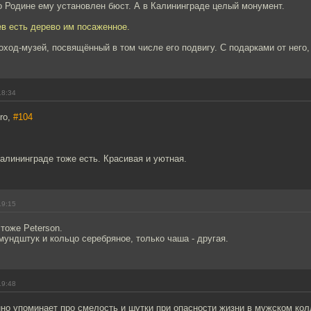
о Родине ему установлен бюст. А в Калининграде целый монумент.
ев есть дерево им посаженное.
оход-музей, посвящённый в том числе его подвигу. С подарками от него,
18:34
ro,
#104
алининграде тоже есть. Красивая и уютная.
19:15
 тоже Peterson.
 мундштук и кольцо серебряное, только чаша - другая.
19:48
но упоминает про смелость и шутки при опасности жизни в мужском кол