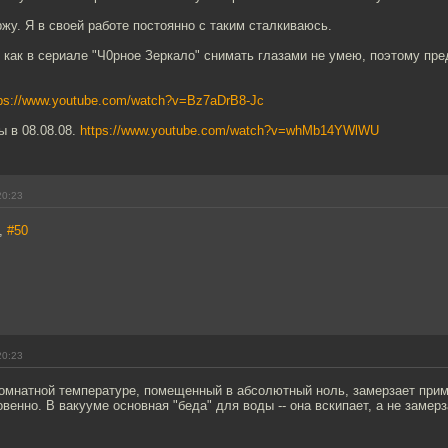
у. Я в своей работе постоянно с таким сталкиваюсь.
 как в сериале "Ч0рное Зеркало" снимать глазами не умею, поэтому пре
tps://www.youtube.com/watch?v=Bz7aDrB8-Jc
 в 08.08.08.
https://www.youtube.com/watch?v=whMb14YWlWU
20:23
h,
#50
20:23
омнатной температуре, помещенный в абсолютный ноль, замерзает приме
овенно. В вакууме основная "беда" для воды -- она вскипает, а не замерз