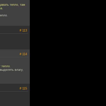
авать тепло, там
ла.
епло.
# 113
# 114
 тепло.
 выделять влагу,
# 115