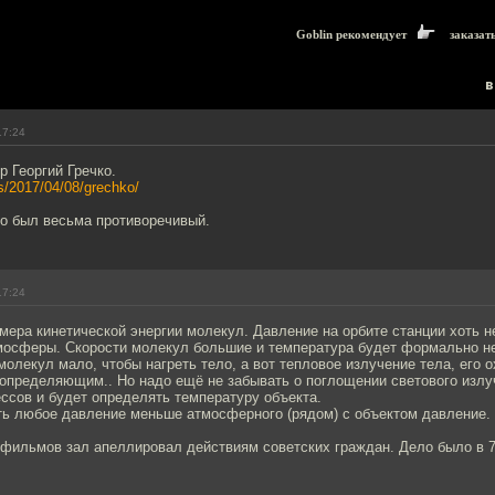
Goblin рекомендует
заказат
в
17:24
 Геoргий Гречко.
ws/2017/04/08/grechko/
но был весьма противоречивый.
17:24
мера кинетической энергии молекул. Давление на орбите станции хоть н
тмосферы. Скорости молекул большие и температура будет формально н
 молекул мало, чтобы нагреть тело, а вот тепловое излучение тела, его 
 определяющим.. Но надо ещё не забывать о поглощении светового излу
ссов и будет определять температуру объекта.
сть любое давление меньше атмосферного (рядом) с объектом давление.
 фильмов зал апеллировал действиям советских граждан. Дело было в 7