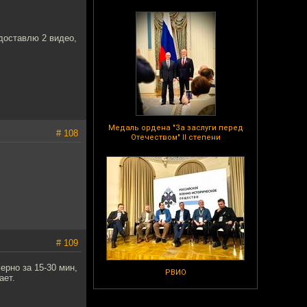
доставлю 2 видео,
Медаль ордена "За заслуги перед
# 108
Отечеством" II степени
# 109
рно за 15-30 мин,
РВИО
ает.