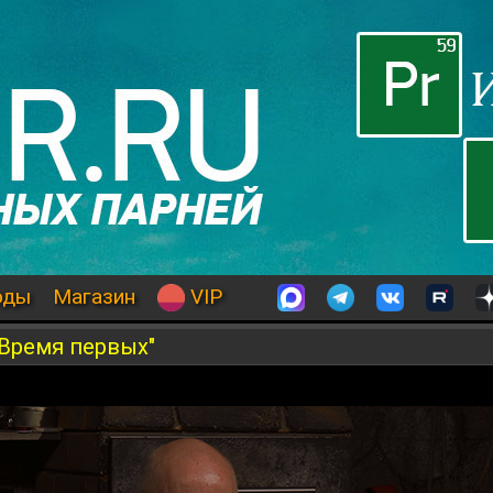
оды
Магазин
VIP
"Время первых"