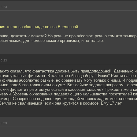
20:23
вия тепла вообще нигде нет во Вселенной.
ние, доказать сможете? Но речь не про абсолют, речь о том что темпер
риемлемых, для человеческого организма, и не только.
20:23
к-то сказал, что фантастика должна быть правдоподобной. Давненько 
тико-ужасных фильмов. В качестве образца беру "Чужих" Ридли нашего 
о фильмы абсолютно разные, но сравнивать могу только с ними. И под
мов подобного толка сильно хуже. Вот сейчас задался вопросом - а ре
ский фильм и при этом успешный в кассовом смысле? Приходят же в ки
ывами. Уровень образования подавляющего большинства посетителей ки
апример. Совершенно недавно один молодой человек задал мне на полном
Земли не сваливаемся ,если она крутится в космосе. Ему 17 лет.
20:23