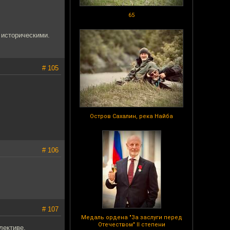
65
 историческими.
# 105
Остров Сахалин, река Найба
# 106
# 107
Медаль ордена "За заслуги перед
Отечеством" II степени
лективе.