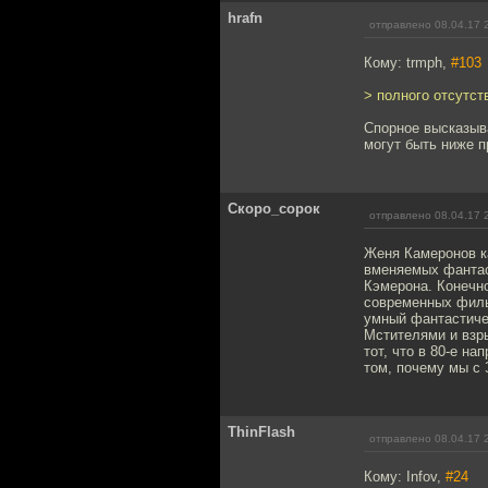
hrafn
отправлено 08.04.17 
Кому: trmph,
#103
> полного отсутст
Спорное высказыва
могут быть ниже п
Скоро_сорок
отправлено 08.04.17 
Женя Камеронов ка
вменяемых фантас
Кэмерона. Конечн
современных филь
умный фантастиче
Мстителями и взр
тот, что в 80-е н
том, почему мы с 
ThinFlash
отправлено 08.04.17 
Кому: Infov,
#24