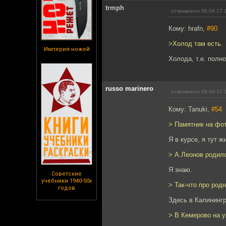
trmph
отправлено 08.04.17 
Кому: hrafn,
#90
>Холод там есть.
Империя ножей
Холода, т.е. полн
russo marinero
отправлено 08.04.17 
Кому: Tanuki,
#54
> Памятник на фот
Я в курсе, я тут ж
> А.Леонов родил
Я знаю.
Советские
учебники 1940-50х
> Так-что про родн
годов
Здесь в Калинингр
> В Кемерово на у