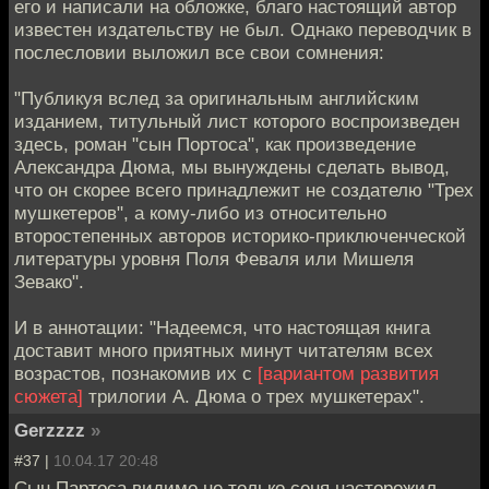
его и написали на обложке, благо настоящий автор
известен издательству не был. Однако переводчик в
послесловии выложил все свои сомнения:
"Публикуя вслед за оригинальным английским
изданием, титульный лист которого воспроизведен
здесь, роман "сын Портоса", как произведение
Александра Дюма, мы вынуждены сделать вывод,
что он скорее всего принадлежит не создателю "Трех
мушкетеров", а кому-либо из относительно
второстепенных авторов историко-приключенческой
литературы уровня Поля Феваля или Мишеля
Зевако".
И в аннотации: "Надеемся, что настоящая книга
доставит много приятных минут читателям всех
возрастов, познакомив их с
[вариантом развития
сюжета]
трилогии А. Дюма о трех мушкетерах".
Gerzzzz
»
#37 |
10.04.17 20:48
Сын Партоса видимо не только сеня насторожил.