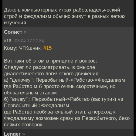
Даже в компьютерных играх рабовладельческий
строй и феодализм обычно живут в разных ветках
изучения.
Солист
»
#16 |
08.04.17 22:34
Кому: ЧГКшник,
#15
Вот таки об этом в принципе и вопрос:
Следует ли рассматривать, в смысле
диалектического логического движения:
а) "цепочку": Первобытный->Рабство->Феодализм
где Рабство м б просто очень скоротечным, но
обязательным этапом
б) "вилку" : Первобытный->Рабство (как тупик) vs
Первобытный->Феодализм
где Рабство необязательный этап, а переход к
Феодализму возможен сразу из Первобытного, безо
всяких оговорок.
Lenger
»