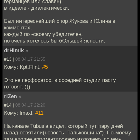
германцев или славян)
в идеале - диалектически.
Был интереснейший спор Жукова и Юлина в
комментах,
каждый по -своему убедителен,
но очень хотелось бы бОльшей ясности.
drHimik
»
#13 |
08.04.17 21:55
Кому: Kpt.Flint,
#5
Это не перфоратор, в соседней студии пасту
готовят. )))
riZen
»
#14 |
08.04.17 22:20
Кому: lmaxl,
#11
На канале Tubus'a видел, который тут пару дней
назад освятили(новость "Тальковщина"). По-моему
там вполне аргументировано изложено, почему