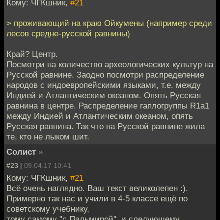
Кому: ЧГКшник,
#21
> проживающий на краю Ойкумены (например среди
лесов средне-русской равнины)
Край? Центр.
Посмотри на количество археологических культур на
Русской равнине. Заодно посмотри распределение
народов с индоевропейскими языками, т.е. между
Индией и Атлантическим океаном. Опять Русская
равнина в центре. Распределение гаплогруппы R1a1
между Индией и Атлантическим океаном, опять
Русская равнина. Так что на Русской равнине жила
те, кто не лыком шит.
Солист
»
#23 |
09.04.17 10:41
Кому: ЧГКшник,
#21
Всё очень наглядно. Ваш текст великолепен :).
Примерно так нас и учили в 4-5 классе ещё по
советскому учебнику,
тому самому "с Пальмирой", и следующему,