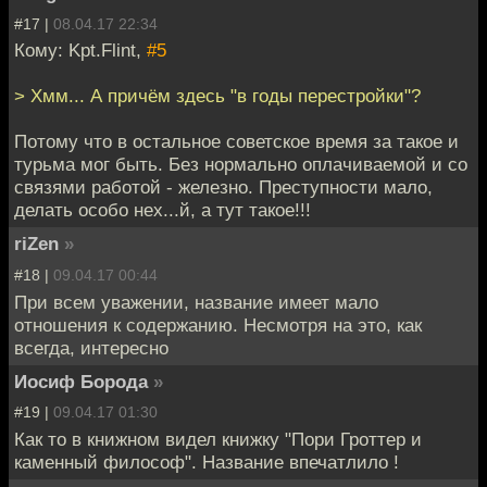
#17 |
08.04.17 22:34
Кому: Kpt.Flint,
#5
> Хмм... А причём здесь "в годы перестройки"?
Потому что в остальное советское время за такое и
турьма мог быть. Без нормально оплачиваемой и со
связями работой - железно. Преступности мало,
делать особо нех...й, а тут такое!!!
riZen
»
#18 |
09.04.17 00:44
При всем уважении, название имеет мало
отношения к содержанию. Несмотря на это, как
всегда, интересно
Иосиф Борода
»
#19 |
09.04.17 01:30
Как то в книжном видел книжку "Пори Гроттер и
каменный философ". Название впечатлило !