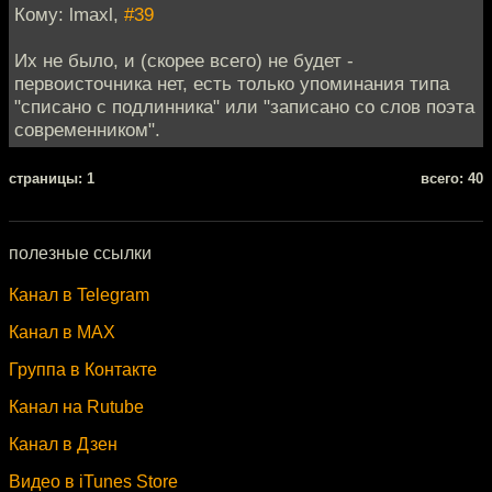
Кому: lmaxl,
#39
Их не было, и (скорее всего) не будет -
первоисточника нет, есть только упоминания типа
"списано с подлинника" или "записано со слов поэта
современником".
cтраницы: 1
всего: 40
полезные ссылки
Канал в Telegram
Канал в MAX
Группа в Контакте
Канал на Rutube
Канал в Дзен
Видео в iTunes Store