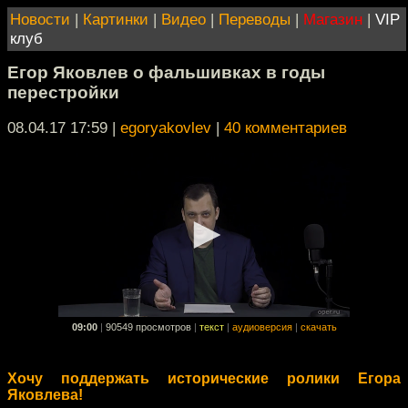
Новости
|
Картинки
|
Видео
|
Переводы
|
Магазин
|
VIP
клуб
Егор Яковлев о фальшивках в годы
перестройки
08.04.17 17:59
|
egoryakovlev
|
40 комментариев
09:00
|
90549 просмотров
|
текст
|
аудиоверсия
|
скачать
Хочу поддержать исторические ролики Егора
Яковлева!