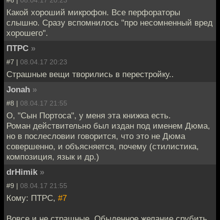
Какой хороший микрофон. Все перфораторы
слышно. Сразу вспомнилось "про несомненный вред
хорошего".
ПТРС
»
#7 |
08.04.17 20:23
Страшные вещи творились в перестройку..
Jonah
»
#8 |
08.04.17 21:55
О, "Сын Портоса", у меня эта книжка есть.
Роман действительно был издан под именем Дюма,
но в послесловии говорится, что это не Дюма
совершенно, и объясняется, почему (стилистика,
композиция, язык и др.)
drHimik
»
#9 |
08.04.17 21:55
Кому: ПТРС,
#7
Вовсе и не страшные. Обыденное желание срубить