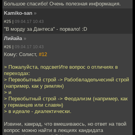
Большое спасибо! Очень полезная информация.
Kamiko-san
»
#25 |
09.04.17 10:43
"В морду за Дантеса" - порвало! :D
Лийайа
»
#26 |
09.04.17 10:43
Кому: Солист,
#12
> Пожалуйста, подсветИте вопрос о отличиях в
переходах:
> Первобытный строй -> Рабобвладельчесикй строй
(например, как у римлян)
> и
> Первобытный строй -> Феодализм (например, как
у германцев или славян)
> в идеале - диалектически.
Извини, камрад, что вмешиваюсь, но ответ на твой
вопрос можно найти в лекциях кандидата