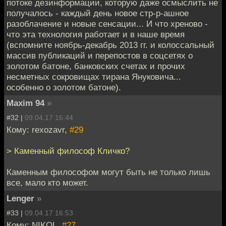
потоке дезинформации, которую даже осмыслить не
получалось - каждый день новое стр-р-ашное
разоблачение и новые сенсации... И что хреново -
что эта технология работает и в наше время
(вспомните ноябрь-декабрь 2013 гг. и колоссальный
массив публикаций и перепостов в соцсетях о
золотом батоне, банковских счетах и прочих
несметных сокровищах тирана Януковича...
особенно о золотом батоне).
Maxim 94
»
#32 |
09.04.17 16:44
Кому: rexozavr,
#29
> Каменный философ Кличко?
Каменным философом могут быть не только лишь
все, мало кто может.
Lenger
»
#33 |
09.04.17 16:53
Кому: NIKOL,
#27