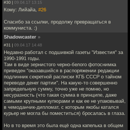
#30 |
09.04.17 13:15
Кому: Лийайа,
#26
Спасибо за ссылки, продолжу превращаться в
коммуниста. :)
Shadowcaster
»
#31 |
09.04.17 14:48
Недавно работал с подшивкой газеты "Известия" за
1990-1991 годы.
Там в виде зернистого черно-белого фотоснимка
приведен "оказавшийся в распоряжении редакции
подлинник секретной расписки КГБ СССР о тайном
переводе денег партии". На какую-то совершенно
запредельную сумму, точно уже не помню, но
несуразность (что такая сумма в принципе, даже
самыми крупными купюрами и как ее не упаковывай,
в чемоданчик-дипломат, с которым якобы катался
курьер не могла бы поместиться) бросалась в глаза.
Но в то время это была ещё одна капелька в общем