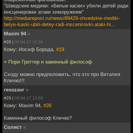
"Шведские медики: «Белые каски» убили детей ради
инсценировки атаки химоружием"
http://mediarepost.ru/news/89429-shvedskie-mediki-
belye-kaski-ubili-detey-radi-inscenirovki-ataki-hi...
Maxim 94
»
#28 |
09.04.17 11:18
Кому: Иосиф Борода,
#19
> Пори Гроттер и каменный философ
Сходу можно предположить, что это про Виталия
Кличко!!!
rexozavr
»
#29 |
09.04.17 12:50
Кому: Maxim 94,
#28
Каменный философ Кличко?
Солист
»