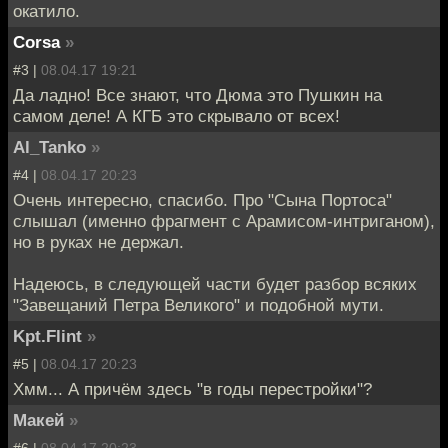
окатило.
Corsa
»
#3 |
08.04.17 19:21
Да ладно! Все знают, что Дюма это Пушкин на
самом деле! А КГБ это скрывало от всех!
Al_Tanko
»
#4 |
08.04.17 20:23
Очень интересно, спасибо. Про "Сына Портоса"
слышал (именно фрагмент с Арамисом-интриганом),
но в руках не держал.
Надеюсь, в следующей части будет разбор всяких
"Завещаний Петра Великого" и подобной мути.
Kpt.Flint
»
#5 |
08.04.17 20:23
Хмм... А причём здесь "в годы перестройки"?
Макей
»
#6 |
08.04.17 20:23