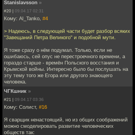
Stanislavsson
»
#20 |
09.04.17 02:31
Кому: Al_Tanko,
#4
> Надеюсь, в следующей части будет разбор всяких
"Завещаний Петра Великого" и подобной мути.
Я тоже сразу о нём подумал. Только, если не
ошибаюсь, сей опус не перестроечного времени, а
гораздо старше - времён Польского восстания и
Крымской войны. Интересно было бы послушать на
эту тему того же Егора или другого знающего
человека.
ЧГКшник
»
#21 |
09.04.17 03:36
Кому: Солист,
#16
Я сварщик ненастоящий, но из общих соображений
можно смоделировать развитие человеческих
обществ так: