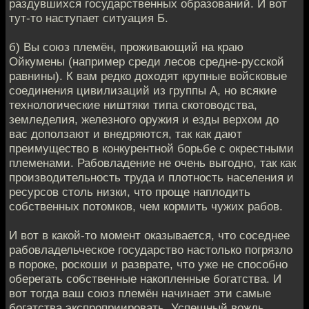
раздувшихся государственных образований. И вот
тут-то наступает ситуация Б.
б) Вы союз племён, проживающий на краю
Ойкумены (например среди лесов средне-русской
равнины). К вам редко доходят крупные войсковые
соединения цивилизаций из группы А, но всякие
технологические ништяки типа скотоводства,
земледелия, железного оружия и езды верхом до
вас доползают и внедряются, так как дают
преимущество в конкурентной борьбе с окрестными
племенами. Рабовладение не очень выгодно, так как
производительность труда и плотность населения и
ресурсов столь низки, что проще наплодить
собственных потомков, чем кормить чужих рабов.
И вот в какой-то момент оказывается, что соседнее
рабовладельческое государство настолько погрязло
в пороке, роскоши и разврате, что уже не способно
оберегать собственные накопленные богатства. И
вот тогда ваш союз племён начинает эти самые
богатства экспроприировать. Успешный вождь,