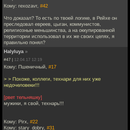
Кому: rexozavr,
#42
Что доказал? То есть по твоей логике, в Рейхе он
преследовал евреев, цыган, коммунистов,
религиозные меньшинства, а на оккупированной
территории использовал в их же своих целях, я
правильно понял?
Halyluya
»
#47 |
12.04.17 12:19
Кому: Пшеничный,
#17
> > Похоже, коллеги, технари для них уже
недочеловеки!!!
[рвет тельняшку]
мужики, я свой, технарь!!!
Кому: Pirx,
#22
Кому: stary_dobry,
#31