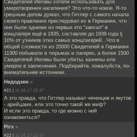
Свидетелей Иеговы хотели использовать для
умиротворения населения? Это что-то новое. Я-то
грешным делом думал, что Гитлер с самого начала
своего правления преследовал их в Германии, что
они были одними из первых кто "заехал" в
концлагеря ещё в 1935, составляя до 1939 года lj
10% от узников этих самых концлагерей. .Что в
общей сложности из 20000 Свидетелей в Германии
11300 побывали в тюрьмах и лагерях, а более 1500
Свидетелей Иеговы были убиты, казнены или
умерли в заключении. Подбирайте, пожалуйста, по-
внимательнее источники.
Недодзен
»
#21 |
11.04.17 22:47
А это правда, что Гитлер называл чеченцев и якутов
- арийцами, или это точно такой же миф?
И если это правда, то где можно с ней
ознакомиться?
Pirx
»
#22 |
11.04.17 22:47