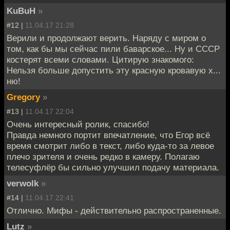
KuBuH
»
#12 |
11.04.17 21:28
Верили и продолжают верить. Наряду с миром о
том, как бы мы сейчас пили баварское... Ну и СССР
костерят всеми словами. Цитирую знакомого:
Нельзя больше допустить эту красную кровавую х...
ню!
Gregory
»
#13 |
11.04.17 22:04
Очень интересный ролик, спасибо!
Правда немного портит впечатление, что Егор всё
время смотрит либо в текст, либо куда-то за левое
плечо зрителя и очень редко в камеру. Полагаю
телесуфлёр бы сильно улучшил подачу материала.
verwolk
»
#14 |
11.04.17 22:41
Отлично. Мифы - действительно распространенные.
Lutz
»