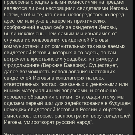
проверены специальными комиссиями на предмет
являются ли они настоящими свидетелями Иеговы.
С тем, чтобы те, кто лишь непосредственно перед
арестом или уже в лагере из практических
соображений выдал себя за свидетеля Иеговы,
были исключены. Тем самым мы избавимся от
случаев использования свидетелей Иеговы
коммунистами и от сомнительных так называемых
свидетелей Иеговы, которых я то здесь, то там,
встречал в крестьянских усадьбах, к примеру, в
Фридольфинге (Верхняя Бавария). Существует,
далее возможность использования настоящих
свидетелей Иеговы в концлагерях на всех
ответственных постах, связанных с денежными или
иными материальными вопросами, и особенно
хорошего обращения с ними. Благодаря этому мы
сделаем первый шаг для задействования в будущем
немецких свидетелей Иеговы в России и обретем
эмиссаров, которые, распространяя веру свидетелей
Иеговы, умиротворят русский народ".
Этот сюжет достаточно известен исследователям, в