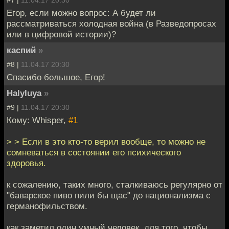
Егор, если можно вопрос: А будет ли
рассматриваться холодная война (в Разведопросах
или в цифровой истории)?
каспий
»
#8 |
11.04.17 20:30
Спасибо большое, Егор!
Halyluya
»
#9 |
11.04.17 20:30
Кому: Whisper,
#1
> > Если в это кто-то верил вообще, то можно не
сомневаться в состоянии его психического
здоровья.
к сожалению, таких много, сталкиваюсь регулярно от
"баварское пиво пили бы щас" до национализма с
германофильством.
как заметил один умный человек, для того, чтобы