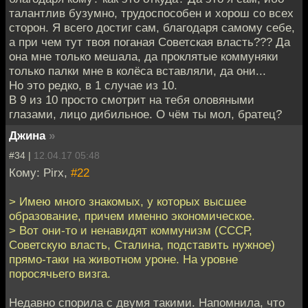
талантлив бузумно, трудоспособен и хорош со всех
сторон. Я всего достиг сам, благодаря самому себе,
а при чем тут твоя поганая Советская власть??? Да
она мне только мешала, да проклятые коммуняки
только палки мне в колёса вставляли, да они...
Но это редко, в 1 случае из 10.
В 9 из 10 просто смотрит на тебя оловяными
глазами, лицо дибильное. О чём ты мол, братец?
Джина
»
#34 |
12.04.17 05:48
Кому: Pirx,
#22
> Имею много знакомых, у которых высшее
образование, причем именно экономическое.
> Вот они-то и ненавидят коммунизм (СССР,
Советскую власть, Сталина, подставить нужное)
прямо-таки на животном уроне. На уровне
поросячьего визга.
Недавно спорила с двумя такими. Напомнила, что