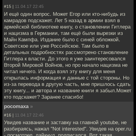
#15 |
11.04.17 22:45
И ещё один вопрос. Может Егор или кто-нибудь из
камрадов подскажет. Лет 5 назад в армии взял в
армейской библиотеке книгу, о становлении Гитлера
и нацизма в Германии, там ещё были вырезки из
Майн Кампфа. Издание было с синей обложкой.
Советское или уже Российское. Там было в
детальных подробностях рассмотрено становление
Гитлера к власти. До этого я уже заинтересовался
Второй Мировой Войнов, но про начало нацизма не
читал ничего. И когда взял эту книгу для меня
открылась информация и данные с той стороны. Но
из-за перевода в другую часть, мне пришлось сдать
эту книгу... и автора и название книги я забыл.Может
кто подскажет? Заранее спасибо!
pocomaxa
»
#16 |
11.04.17 22:46
Увидев название и заставку на главной youtube, не
разбираясь, нажал "Not interested". Увидев на oper.ru
- посмотрел, лайкнул, подписался. Вот такая