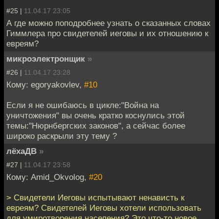
#25 |
11.04.17 23:05
А где можно поподробнее узнать о сказанных словах
Гиммлера про свидетелей иеговы и их отношению к
евреям?
микроэлектронщик
»
#26 |
11.04.17 23:28
Кому: egoryakovlev,
#10
Если я не ошибаюсь в цикле:"Война на
уничтожения" вы очень кратко коснулись этой
темы:"Нюрнбергских законов", а сейчас более
широко раскрыли эту тему ?
лёхаДВ
»
#27 |
11.04.17 23:58
Кому: Amid_Okvolog,
#20
> Свидетели Иеговы испытывают ненависть к
евреям? Свидетелей Иеговы хотели использовать
для умиротворения населения? Это что-то новое