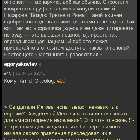
оппонент — монархию, всё как обычно. Спросил я
конкретных пруфов, а в меня кинули книжкой
Назарова "Вождю Третьего Рима", такой ахинеи
сдобренной надёрганными цитатами я не видел. Так,
вот, там есть фразочка (здесь я её даже цитировать
не буду — это высшая пошлость), просто так
оправдывающая нацизм. И всё это лежит
приспокойно в открытом доступе, накрыто попоной
НастоящегоЪ Истинного ПравославияЪ.
egoryakovlev
»
#49 |
12.04.17 12:41
Кому: Amid_Okvolog,
#20
> Свидетели Иеговы испытывают ненависть к
евреям? Свидетелей Иеговы хотели использовать
для умиротворения населения? Это что-то новое. Я-
то грешным делом думал, что Гитлер с самого
начала своего правления преследовал их в
Германии, что они были одними из первых кто