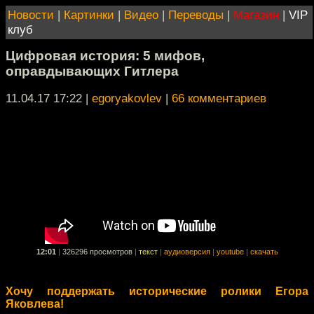
Новости
|
Картинки
|
Видео
|
Переводы
|
Магазин
|
VIP
клуб
Цифровая история: 5 мифов,
оправдывающих Гитлера
11.04.17 17:22
|
egoryakovlev
|
66 комментариев
12:01
|
326296 просмотров
|
текст
|
аудиоверсия
|
youtube
|
скачать
Хочу поддержать исторические ролики Егора
Яковлева!