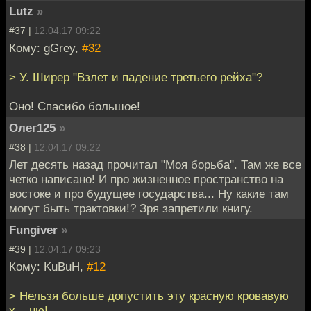
Lutz
»
#37 |
12.04.17 09:22
Кому: gGrey,
#32
> У. Ширер "Взлет и падение третьего рейха"?
Оно! Спасибо большое!
Олег125
»
#38 |
12.04.17 09:22
Лет десять назад прочитал "Моя борьба". Там же все
четко написано! И про жизненное пространство на
востоке и про будущее государства... Ну какие там
могут быть трактовки!? Зря запретили книгу.
Fungiver
»
#39 |
12.04.17 09:23
Кому: KuBuH,
#12
> Нельзя больше допустить эту красную кровавую
х... ню!