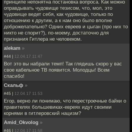
принципе непонятна постановка вопроса. Как можно
оправдывать чудовище тезисом, что, мол, это
чудовище ведет себя, как чудовище, только по
отношению к другим, а к нам оно было вполне
доброжелательно? Одних евреев и цыган (про них то
никто не спорит?), по-моему, достаточно для
признания Гитлера не человеком.
alekam
»
#44 |
12.04.17 11:47
Вот это вы набрали темп! Так глядишь скоро у вас
свое кабельное ТВ появится. Молодцы! Всем
спасибо!
Скальф
»
#45 |
12.04.17 11:53
Егор, верно ли понимаю, что перестроечные байки о
правителях большевиках-евреях идут своими
корнями в гитлеровский нацизм?
Amid_Okvolog
»
#46 |
12.04.17 11:58