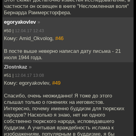
частности он освещен в книге "Несломленная воля"
Бернарда Раммерсторфера.
egoryakovlev
»
#50 |
12.04.17 12:43
Кому: Amid_Okvolog,
#46
В посте выше неверно написал дату письма - 21
июля 1944 года.
Zlostnkaz
»
#51 |
12.04.17 13:08
Кому: egoryakovlev,
#49
Спасибо, очень неожиданно! Я тоже до этого
слышал только о гонениях на иеговистов.
Интересно, почему именно буддизм для тюркских
народов? Насколько я знаю, нет ни одного
собственно тюркского народа, исповедавшего
буддизм. А учитывая враждебность ислама к
изображениям, популярным в буддизме, я бы