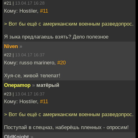
#21 |
13.04.17 16:28
Кому: Hostiler,
#11
> Вот бы ещё с американским военным разведопрос.
Я зыка предлагаешь взять? Дело полезное
Niven
»
#22 |
13.04.17 16:37
Кому: russo marinero,
#20
Хуя-се, живой телепат!
Onepamop
»
матёрый
#23 |
13.04.17 16:37
Кому: Hostiler,
#11
> Вот бы ещё с американским военным разведопрос.
Поступай в спецназ, наберёшь пленных - опросим!
OldKnight
»