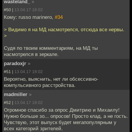
wasteland_
»
#50 |
13.04.17 18:02
Кому: russo marinero,
#34
> Видимо я на МД насмотрелся, отсюда все нервы.
>
Судя по твоим комментариям, на МД ты
насмотрелся в зеркале.
paradoxjr
»
#51 |
13.04.17 18:02
Вероятно, выяснить, нет ли обсессивно-
компульсивного расстройства.
madmiller
»
#52 |
13.04.17 18:02
Огромное спасибо за опрос Дмитрию и Михаилу!
Нужно больше зо... опросов! Просто клад, а не гость.
Чувствую, этот выпуск будет мегапопулярным у
всех категорий зрителей.