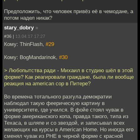
Предположить, что человек привёз её в чемодане, а
потом надел никак?
stary_dobry
»
#36 |
13.04.17 17:27
Кому: ThinFlash,
#29
Кому: BogMandarinok,
#30
> Любопытства ради - Михаил в студию шёл в этой
форме? Как реагировали граждане, была ли вообще
реакция на american cop в Питере?
Во времена тотального разгула демократии
наблюдал такую феерическую картину в
университете, где учился. В фойе стоял чувак в
форме американского копа, правда такого, типа из
Техаса, в шляпе и со звездой, и записывал всех
желающих на курсы в American Home. Но иногда его
сменял чувак из РНЕ в черной форме с красной