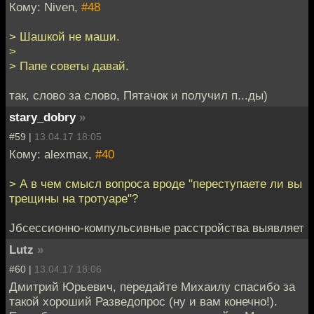
Кому: Niven,
#48
> Шашкой не маши.
>
> Папе советы давай.
так, слово за слово, Пятачок и получил п...ды)
stary_dobry
»
#59 |
13.04.17 18:05
Кому: alexmax,
#40
> А в чем смысл вопроса вроде "переступаете ли вы
трещины на тротуаре"?
Jбсессионно-компульсивные расстройства выявляет
Lutz
»
#60 |
13.04.17 18:06
Дмитрий Юрьевич, передайте Михаилу спасибо за
такой хороший Разведопрос (ну и вам конечно!).