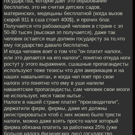
государства, которое дает это образование
бесплатно, это не считая детских садов,
материнских, медецыны бесплатной (когда вызов
скорой 911 в сша стоит 400$), и прочих благ.
Получается что рабоающий человек в стране с зп
50-80 тысяч (высокая зп получается), даже так
человек остается еще должен государсту за то,что
ему государство давало бесплатно.
И когда человек воет о том что "он платит налоги,
или это делается на его налоги", понятно откуда ноги
ростут у этого выражения, сшашные пропагандисты
используют теже тезисы что для америкацев и на
наших навальнятах, и когда чел поет про свои
налоги это понятно что ему в уши налили
наванятские пропагандисты, сам человек свои мозги
не использует, неся такое нытье .
Налоги в нашей стране платят "производители",
держатили фирм, фирмы, даже ип должны
регистрироваться чтоб с них можно было трясти
налоги, можно даже взять просто налог который
фирма обязана платить за работника 25% (уже
больше налога физических лиц) государство