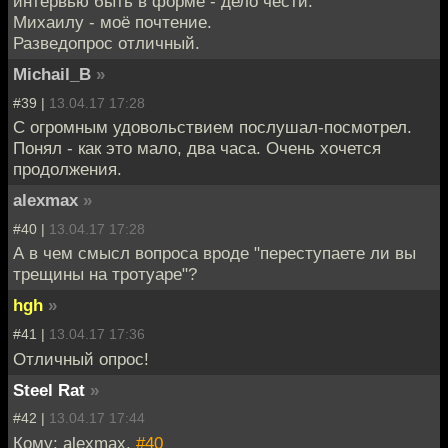
интервью быть в форме - дело чести.
Михаилу - моё почтение.
Разведопрос отличный.
Michail_B
»
#39 |
13.04.17 17:28
С огромным удовольствием послушал-посмотрел.
Понял - как это мало, два часа. Очень хочется
продолжения.
alexmax
»
#40 |
13.04.17 17:28
А в чем смысл вопроса вроде "переступаете ли вы
трещины на тротуаре"?
hgh
»
#41 |
13.04.17 17:36
Отличный опрос!
Steel Rat
»
#42 |
13.04.17 17:44
Кому: alexmax,
#40