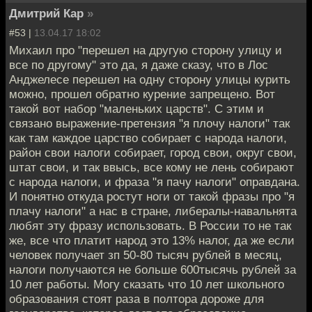
Дмитрий Кар
»
#53 |
13.04.17 18:02
Михаил про "перешел на другую сторону улицу и
все по другому" это да, я даже сказу, что в Лос
Анджелесе перешел на одну сторону улицы курить
можно, прошел обратно курение запрещено. Вот
такой вот набор "маленьких царств". С этим и
связано выражение-претензия "я плочу налоги" так
как там каждое царство собирает с народа налоги,
район свои налоги собирает, город свои, округ свои,
штат свои, и так ввысь, все кому не лень собирают
с народа налоги, и фраза "я пачу налоги" оправдана.
И понятно откуда ростут ноги от такой фразы про "я
плачу налоги" а нас в стране, либералы-навальнята
любят эту фразу использовать. В России то не так
же, все что платит народ это 13% налог, да же если
человек получает зп 50-80 тысяч рублей в месяц,
налоги получаются не больше 600тысячь рублей за
10 лет работы. Могу сказать что 10 лет школьного
образования стоят раза в полтора дороже для