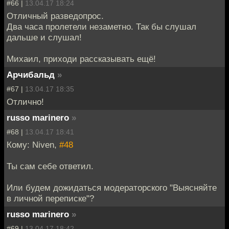
#66 |
13.04.17 18:24
Отличный разведопрос.
Два часа пролетели незаметно. Так бы слушал
дальше и слушал!
Михаил, приходи рассказывать ещё!
Арчибальд
»
#67 |
13.04.17 18:35
Отлично!
russo marinero
»
#68 |
13.04.17 18:41
Кому: Niven,
#48
Ты сам себе ответил.
Или будем дожидаться модераторского "Выясняйте
в личной переписке"?
russo marinero
»
#69 |
13.04.17 18:42