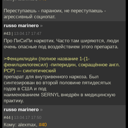
Переступаешь - параноик, не переступаешь -
агрессивный социопат.
russo marinero
»
#43 |
13.04.17 17:47
Про ПиСиПи наркотик. Часто там ширяются, люди
очень опасные под воздействием этого препарата.
>Фенциклиди́н (полное название 1-(1-
фенилциклогексил) -пиперидин, сокращённое англ.
PCP) — синтетический
препарат для внутривенного наркоза. Был
синтезирован во второй половине пятидесятых
годов в США и под
наименованием SERNYL внедрён в медицинскую
практику.
russo marinero
»
#44 |
13.04.17 17:50
Кому: alexmax,
#40