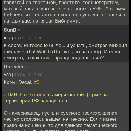
повязкой со свастикой, простите, солнцеворотом,
который записывал всех желающих в РНЕ. А всяких
библейских сектантов в холл не пускали, те паслись
на крыльце, потрясая Библиями.
SunB
»
#37 |
13.04.17 17:28
К слову, интересно было бы узнать, смотрел Михаил
фильм End of Watch (Патруль по нашему). И если
смотрел, то как там с правдоподобностью?
Unrealer
»
#38 |
13.04.17 17:28
Кому: Dedal,
#3
> IMHO: нехорошо в американской форме на
территории РФ находиться.
Он американец, пусть и русского происхождения,
честно отслужил, вышел на пенсию. Если имеет
право на ношение, то для данного тематического