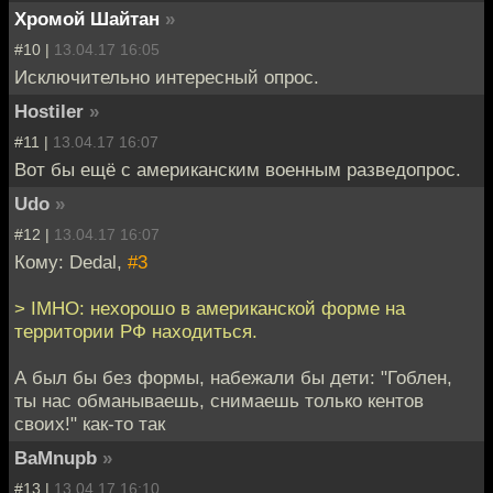
Хромой Шайтан
»
#10 |
13.04.17 16:05
Исключительно интересный опрос.
Hostiler
»
#11 |
13.04.17 16:07
Вот бы ещё с американским военным разведопрос.
Udo
»
#12 |
13.04.17 16:07
Кому: Dedal,
#3
> IMHO: нехорошо в американской форме на
территории РФ находиться.
А был бы без формы, набежали бы дети: "Гоблен,
ты нас обманываешь, снимаешь только кентов
своих!" как-то так
BaMnupb
»
#13 |
13.04.17 16:10