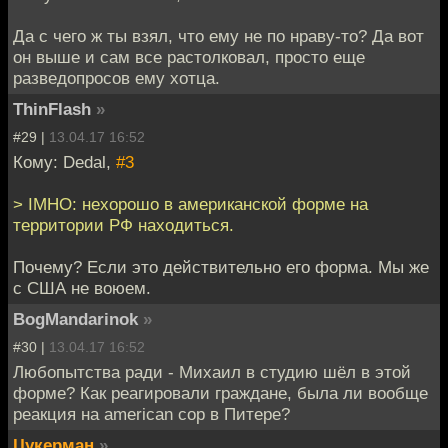
Да с чего ж ты взял, что ему не по нраву-то? Да вот
он выше и сам все растолковал, просто еще
разведопросов ему хотца.
ThinFlash
»
#29 |
13.04.17 16:52
Кому: Dedal,
#3
> IMHO: нехорошо в американской форме на
территории РФ находиться.
Почему? Если это действительно его форма. Мы же
с США не воюем.
BogMandarinok
»
#30 |
13.04.17 16:52
Любопытства ради - Михаил в студию шёл в этой
форме? Как реагировали граждане, была ли вообще
реакция на american cop в Питере?
Цукерман
»