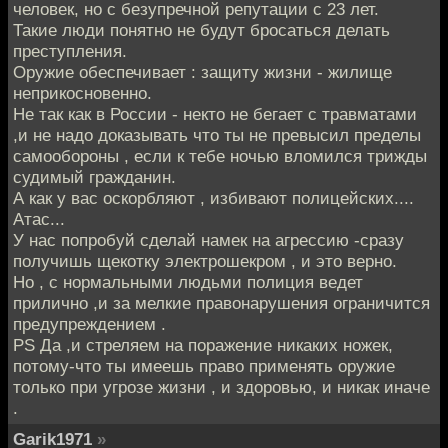
человек, но с безупречной репутации с 23 лет.
Такие люди понятно не будут бросаться делать
преступления.
Оружие обеспечивает : защиту жизни - жилище
неприкосновенно.
Не так как в России - некто не бегает с травматами
,и не надо доказывать что ты не превысил пределы
самообороны , если к тебе ночью вломился трижды
судимый гражданин.
А как у вас оскорбляют , избивают полицейских....
Атас...
У нас попробуй сделай намек на агрессию -сразу
получишь щекотку электрошекром , и это верно.
Но , с нормальными людьми полиция ведет
прилично ,и за мелкие правонарушения ограничится
предупреждением .
PS Да ,и стреляем на поражение никаких ножек,
потому-что ты имеешь право применять оружие
только при угрозе жизни , и здоровью, и никак иначе
.
Garik1971
»