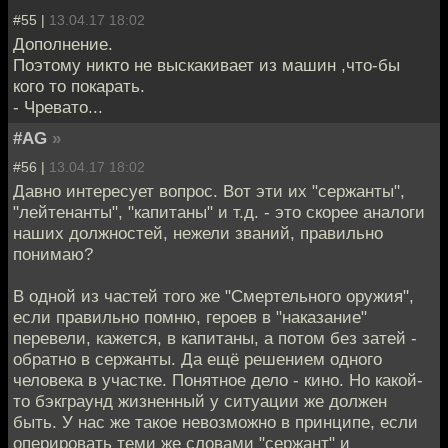
#55 |
13.04.17 18:02
Дополнение.
Поэтому никто не выскакивает из машин ,что-бы
кого то покарать.
- Чревато...
#AG
»
#56 |
13.04.17 18:02
Давно интересует вопрос. Вот эти их "сержанты",
"лейтенанты", "капитаны" и т.д. - это скорее аналоги
наших должностей, нежели званий, правильно
понимаю?
В одной из частей того же "Смертельного оружия",
если правильно помню, героев в "наказание"
перевели, кажется, в капитаны, а потом без затей -
обратно в сержанты. Да ещё решением одного
человека в участке. Понятное дело - кино. Но какой-
то бэкграунд жизненный у ситуации же должен
быть. У нас же такое невозможно в принципе, если
оперировать теми же словами "сержант" и