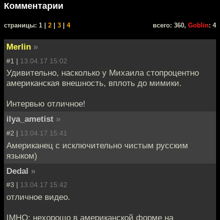
Комментарии
cтраницы: 1 |
2
|
3
|
4
всего: 360,
Goblin
: 4
Merlin
»
#1 |
13.04.17 15:02
Удивительно, насколько у Михаила стопроцентно
американская внешность, вплоть до мимики.
Интервью отличное!
ilya_ametist
»
#2 |
13.04.17 15:41
Американец с исключительно чистым русским
языком)
Dedal
»
#3 |
13.04.17 15:42
отличное видео.
IMHO: нехорошо в американской форме на