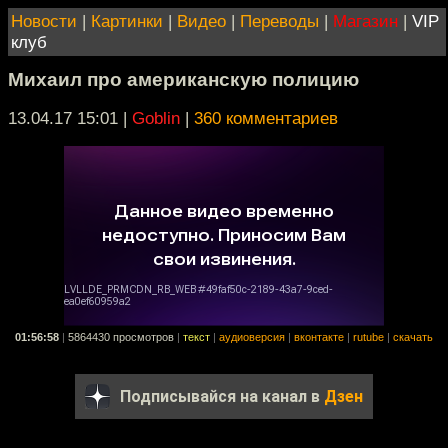
Новости
|
Картинки
|
Видео
|
Переводы
|
Магазин
|
VIP
клуб
Михаил про американскую полицию
13.04.17 15:01
|
Goblin
|
360 комментариев
01:56:58
|
5864430 просмотров
|
текст
|
аудиоверсия
|
вконтакте
|
rutube
|
скачать
Подписывайся на канал в
Дзен