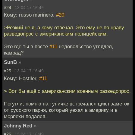
#24 |
13.04.17 16:49
Кому: russo marinero,
#20
>Резкий не я, а кому отвечал. Это ему не по нраву
разведопрос с американским полицейским.
Это где ты в посте
#11
недовольство углядел,
камрад?
SunB
»
#25 |
13.04.17 16:49
Кому: Hostiler,
#11
> Вот бы ещё с американским военным разведопрос.
Погугли, помню на тупичке встречался цикл заметок
от русского парня, который уехал в америку и в
морпехи подался.
Johnny Red
»
#26 |
13.04.17 16:49