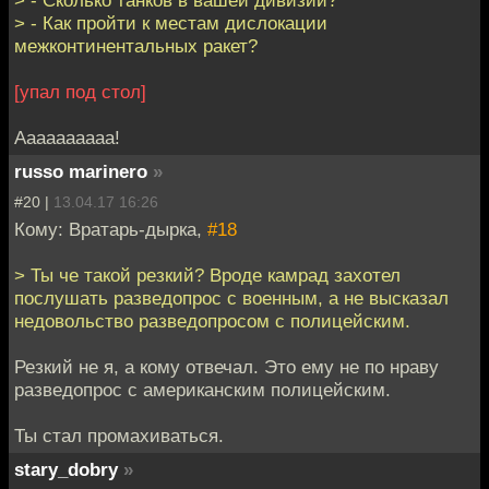
> - Сколько танков в вашей дивизии?
> - Как пройти к местам дислокации
межконтинентальных ракет?
[упал под стол]
Аааааааааа!
russo marinero
»
#20 |
13.04.17 16:26
Кому: Вратарь-дырка,
#18
> Ты че такой резкий? Вроде камрад захотел
послушать разведопрос с военным, а не высказал
недовольство разведопросом с полицейским.
Резкий не я, а кому отвечал. Это ему не по нраву
разведопрос с американским полицейским.
Ты стал промахиваться.
stary_dobry
»