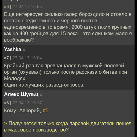
#6 |
27.04.17 15:55
Еще интересует сколько галер бороздило и стояло в
портах средиземного и черного понтов
единовременно в то время. 2000 штук таких крупных
как на 400 гребцов для 15 века - это слишком мало я
воображаю?
Yashka
»
#7 |
27.04.17 16:04
Крайний раз так превращался в мужской половой
орган (охуевал) только после рассказа о битве при
Молодях.
Один из лучших развед-опросов.
Алекс Шульц
»
#8 |
27.04.17 16:17
Кому: Аврорий,
#5
> Получается только когда паровой двигатель пошел
в массовое производство?