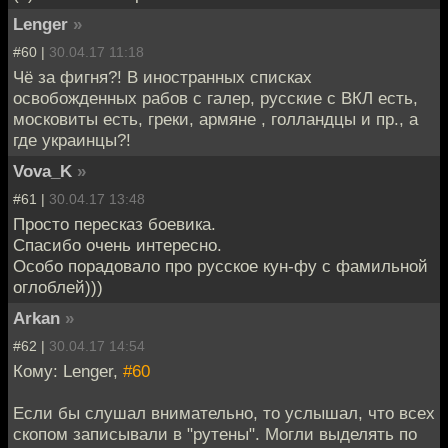
Lenger
»
#60 |
30.04.17 11:18
Чё за фигня?! В иностранных списках
освобожденных рабов с галер, русские с ВКЛ есть,
московиты есть, греки, армяне , голландцы и пр., а
где украинцы?!
Vova_K
»
#61 |
30.04.17 13:48
Просто пересказ боевика.
Спасибо очень интересно.
Особо порадовало про русское кун-фу с фамильной
оглоблей)))
Arkan
»
#62 |
30.04.17 14:54
Кому: Lenger,
#60
Если бы слушал внимательно, то услышал, что всех
скопом записывали в "рутены". Могли выделять по