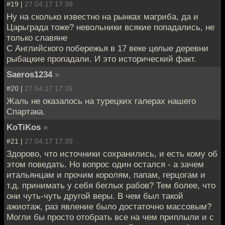
#19 |
27.04.17 17:39
Ну на сколько известно на рынках магриба, да и
Царьграда тоже? невольники всякие попадались, не
только славяне
С Английского побережья в 17 веке целые деревни
рыбацкие пропадали. И это исторический факт.
Saeros1234
»
#20 |
27.04.17 17:39
Жаль не оказалось на турецких галерах нашего
Спартака.
KoTiKos
»
#21 |
27.04.17 17:39
Здорово, что источники сохранились, и есть кому об
этом поведать. Но вопрос один остался - а зачем
итальянцам и прочим королям, папам, герцогам и
т.д. принимать у себя беглых рабов? Тем более, что
они чуть-чуть другой веры. В чем был такой
ажиотаж, раз явление было достаточно массовым?
Могли бы просто отобрать все на чем приплыли и с