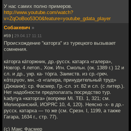
У нас самих полно примеров.
http://www.youtube.com/watch?
v=ZqOoBoo53O0&feature=youtube_gdata_player
Собакевич
»
#59 |
29.04.17 11:11
Происхождение "каторга" из турецкого вызывает
сомнения.
ка́торга ка́торжник, др.-русск. катарга «галера»,
Новгор. 4 летоп., Хож. Игн. Смольн. (ок. 1389 г.) 12 и
сл. и др., укр. ка- то́рга. Заимств. из ср.-греч.
κάτεργον, мн. -α «галера, принудительный труд»
(Дюканж); ср. Фасмер, Гр.-сл. эт. 82 и сл. (с литер.).
Нет надобности предполагать посредство тур.
kadyrɣa «каторга» (вопреки Мi. ТЕl. 1, 321; см.
Мелиоранский, ИОРЯС 10, 4, 120). Неясно -х- в др.-
русск. катарха — то же (см. Срезн. I, 1199, а также
Гагара, 1634 г., стр. 77).
(с) Макс Фасмер