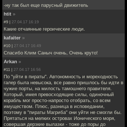
-ну так был еще парусный движитель
htit
»
#9 |
27.04.17 16:19
Какие отчаянные героические люди.
kafaiter
»
#10 |
27.04.17 16:49
Спасибо Клим Саныч очень, Очень круто!
Arkan
»
#11 |
27.04.17 16:56
По "уйти в пираты". Автономность и мореходность
галер была невысока, все равно пришлось бы идти в
чужие порты, на милость тамошнего правителя.
Который, имея превосходящие силы, одиночный
корабль мог просто-напросто отобрать, со всем
имуществом. Плюс, разница в исповедании,
поэтому в "пираты Магриба" они уйти не смогли бы.
Прятаться на мелких островах Ионического моря,
совершая дерзкие вылазки - тоже до поры до