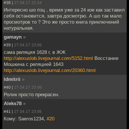
#38 |
27.04.17 22:34
Интересно шо пзц , время уже за 24 кое как заставил
себя остановится, завтра досмотрю. А шо так мало
просмотров то ? Это же просто книга приключений
натуральная.
gamayn
»
#39 |
27.04.17 23:06
сама реляция 1628 г. в ЖЖ
http://alexuslob.livejournal.com/5152.html
Восстание
Мошкина с реляцией 1643
http://alexuslob.livejournal.com/20360.html
ldmitrii
»
#40 |
27.04.17 23:06
Ролик просто прекрасен.
Aleks78
»
#41 |
27.04.17 23:06
Кому: Saeros1234,
#20