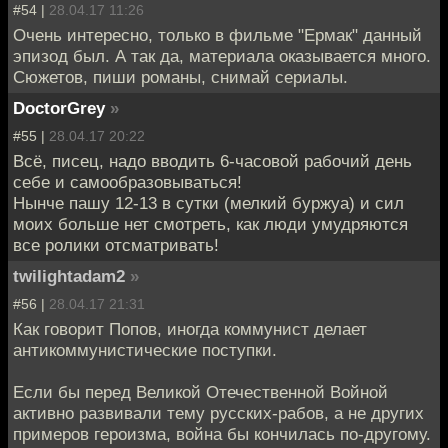
#54 |
28.04.17 11:26
Очень интересно, только в фильме "Ермак" данный
эпизод был. А так да, материала оказывается много.
Сюжетов, пиши романы, снимай сериалы.
DoctorGrey
»
#55 |
28.04.17 20:22
Всё, писец, надо вводить 6-часовой рабочий день
себе и самообразовываться!
Нынче пашу 12-13 в сутки (мелкий буржуа) и сил
моих больше нет смотреть, как люди умудряются
все ролики отсматривать!
twilightadam2
»
#56 |
28.04.17 21:31
Как говорит Попов, иногда коммунист делает
антикоммунистические поступки.
Если бы перед Великой Отечественной Войной
активно развивали тему русских-рабов, а не других
примеров героизма, война бы кончилась по-другому.