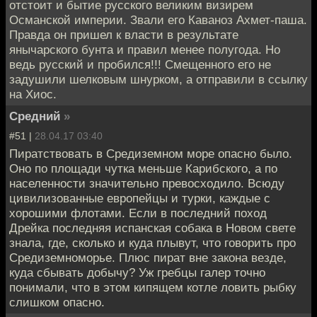
отстоит и бытие русского великим визирем
Османской империи. Звали его Каваноз Ахмет-паша.
Правда он пришел к власти в результате
янычарского бунта и правил менее полугода. Но
ведь русский и пробился!!! Смещенного его не
задушили шелковым шнурком, а отправили в ссылку
на Хиос.
Средний
»
#51 |
28.04.17 03:40
Пиратствовать в Средиземном море опасно было.
Оно по площади чутка меньше Карибского, а по
населенности значительно превосходило. Всюду
цивилизованные европейцы и турки, каждые с
хорошими флотами. Если в последний поход
Дрейка последняя испанская собака в Новом свете
знала, где, сколько и куда плывут, что говорить про
Средиземноморье. Плюс пират вне закона везде,
куда сбывать добычу? Уж гребцы галер точно
понимали, что в этом кипящем котле ловить рыбку
слишком опасно.