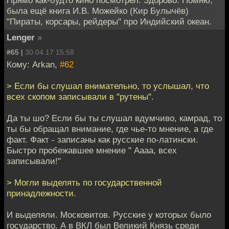
Прямо как-будто кино посмотрел. Здорово. Помню,
была ещё книга И.В. Можейко (Кир Булычёв)
"Пираты, корсары, рейдеры" про Индийский океан.
Lenger
»
#65 |
30.04.17 15:58
Кому: Arkan,
#62
> Если бы слушал внимательно, то услышал, что
всех скопом записывали в "рутены".
Да ты шо? Если бы ты слушал вдумчиво, камрад, то
ты бы обращал внимание, где чье-то мнение, а где
факт. Факт - записаны как русские по-латински.
Быстро пробежавшее мнение " Аааа, всех
записывали!"
> Могли выделять по государственной
принадлежности.
И выделяли. Московитов. Русские у которых было
государство. А в ВКЛ был Великий Князь среди