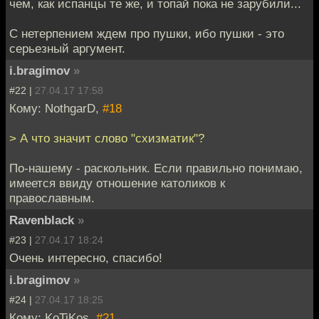
чем, как испанцы те же, и топай пока не зарубили...
С нетерпением ждем про пушки, ибо пушки - это
серьезный аргумент.
i.bragimov
»
#22 |
27.04.17 17:58
Кому: NothgarD,
#18
> А что значит слово "схизматик"?
По-нашему - раскольник. Если правильно понимаю,
имеется ввиду отношение католиков к
православным.
Ravenblack
»
#23 |
27.04.17 18:24
Очень интересно, спасибо!
i.bragimov
»
#24 |
27.04.17 18:25
Кому: KoTiKos,
#21