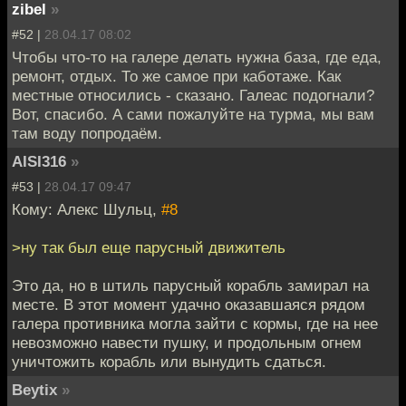
zibel
»
#52 |
28.04.17 08:02
Чтобы что-то на галере делать нужна база, где еда,
ремонт, отдых. То же самое при каботаже. Как
местные относились - сказано. Галеас подогнали?
Вот, спасибо. А сами пожалуйте на турма, мы вам
там воду попродаём.
AISI316
»
#53 |
28.04.17 09:47
Кому: Алекс Шульц,
#8
>ну так был еще парусный движитель
Это да, но в штиль парусный корабль замирал на
месте. В этот момент удачно оказавшаяся рядом
галера противника могла зайти с кормы, где на нее
невозможно навести пушку, и продольным огнем
уничтожить корабль или вынудить сдаться.
Beytix
»