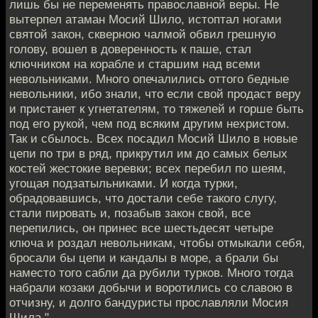
лишь бы не переменять православной веры. Не
вытерпел атаман Мосий Шило, истоптал ногами
святой закон, скверною чалмой обвил грешную
голову, вошел в доверенность к паше, стал
ключником на корабле и старшим над всеми
невольниками. Много опечалились оттого бедные
невольники, ибо знали, что если свой продаст веру
и пристанет к угнетателям, то тяжелей и горше быть
под его рукой, чем под всяким другим нехристом.
Так и сбылось. Всех посадил Мосий Шило в новые
цепи по три в ряд, прикрутил им до самых белых
костей жестокие веревки; всех перебил по шеям,
угощая подзатыльниками. И когда турки,
обрадовавшись, что достали себе такого слугу,
стали пировать и, позабыв закон свой, все
перепились, он принес все шестьдесят четыре
ключа и роздал невольникам, чтобы отмыкали себя,
бросали бы цепи и кандалы в море, а брали бы
наместо того сабли да рубили турков. Много тогда
набрали козаки добычи и воротились со славою в
отчизну, и долго бандуристы прославляли Мосия
Шила."