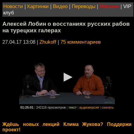
Новости
|
Картинки
|
Видео
|
Переводы
|
Магазин
|
VIP
клуб
Алексей Лобин о восстаниях русских рабов
на турецких галерах
27.04.17 13:08
|
Zhukoff
|
75 комментариев
01:25:01
|
242116 просмотров
|
текст
|
аудиоверсия
|
скачать
Ждёшь новых лекций Клима Жукова? Поддержи
проект!