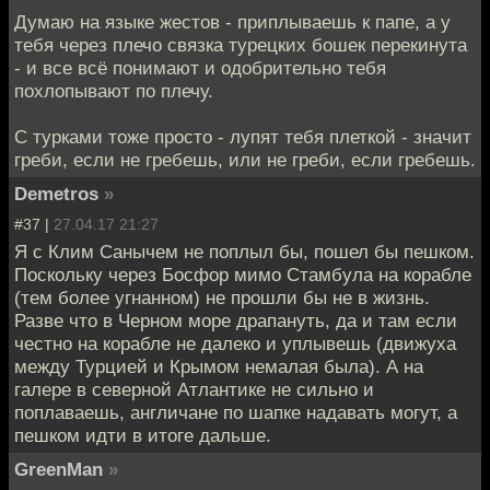
Думаю на языке жестов - приплываешь к папе, а у
тебя через плечо связка турецких бошек перекинута
- и все всё понимают и одобрительно тебя
похлопывают по плечу.
С турками тоже просто - лупят тебя плеткой - значит
греби, если не гребешь, или не греби, если гребешь.
Demetros
»
#37 |
27.04.17 21:27
Я с Клим Санычем не поплыл бы, пошел бы пешком.
Поскольку через Босфор мимо Стамбула на корабле
(тем более угнанном) не прошли бы не в жизнь.
Разве что в Черном море драпануть, да и там если
честно на корабле не далеко и уплывешь (движуха
между Турцией и Крымом немалая была). А на
галере в северной Атлантике не сильно и
поплаваешь, англичане по шапке надавать могут, а
пешком идти в итоге дальше.
GreenMan
»