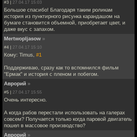
#3 |
27.04.17 15:03
Большое спасибо! Благодаря таким роликам
история из пунктирного рисунка карандашом на
бумаге становится объемной, приобретает цвет, и
даже вкус с запахом.
Mertwopljasow
»
#4 |
27.04.17 15:10
Кому: Timus,
#1
Поддерживаю, сразу как то вспомнился фильм
"Ермак" и история с пленом и побегом.
Аврорий
»
#5 |
27.04.17 15:55
Очень интересно.
А когда рабов перестали использовать на галерах
совсем? Получается только когда паровой двигатель
пошел в массовое производство?
Аврорий
»