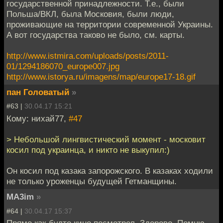
государственной принадлежности. Т.е., были
Польша/ВКЛ, была Московия, были люди,
проживающие на территории современной Украины.
А вот государства таково не было, см. карты.
http://www.istmira.com/uploads/posts/2011-
01/1294186070_europe007.jpg
http://www.istorya.ru/imagens/map/europe17-18.gif
пан Головатый
»
#63 |
30.04.17 15:21
Кому: нихай77,
#47
> Небольшой лингвистический момент - московит
косил под украинца, и никто не выкупил:)
Он косил под казака запорожского. В казаках ходили
не только уроженцы будущей Гетманщины.
MA3im
»
#64 |
30.04.17 15:37