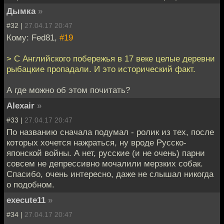
Дымка
»
#32 |
27.04.17 20:47
Кому: Fed81,
#19
> С Английского побережья в 17 веке целые деревни
рыбацкие пропадали. И это исторический факт.
А где можно об этом почитать?
Alexair
»
#33 |
27.04.17 20:47
По названию сначала подумал - ролик из тех, после
которых хочется нажраться, ну вроде Русско-
японской войны. А нет, русские (и не очень) парни
совсем не депрессивно мочалили мерзких собак.
Спасибо, очень интересно, даже не слышал никогда
о подобном.
execute11
»
#34 |
27.04.17 20:47