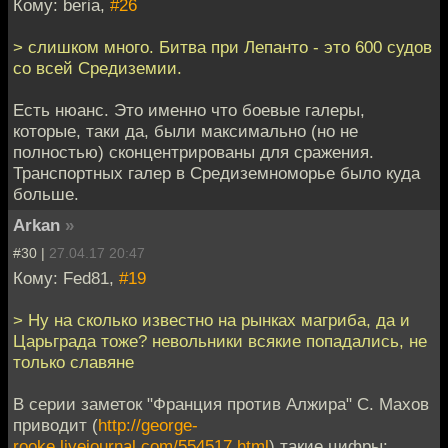
Кому: beria,
#26
> слишком много. Битва при Лепанто - это 600 судов
со всей Средиземии.
Есть нюанс. Это именно что боевые галеры,
которые, таки да, были максимально (но не
полностью) сконцентрированы для сражения.
Транспортных галер в Средиземноморье было куда
больше.
Arkan
»
#30 |
27.04.17 20:47
Кому: Fed81,
#19
> Ну на сколько известно на рынках магриба, да и
Царьграда тоже? невольники всякие попадались, не
только славяне
В серии заметок "Франция против Алжира" С. Махов
приводит (
http://george-
rooke.livejournal.com/554517.html
) такие цифры: