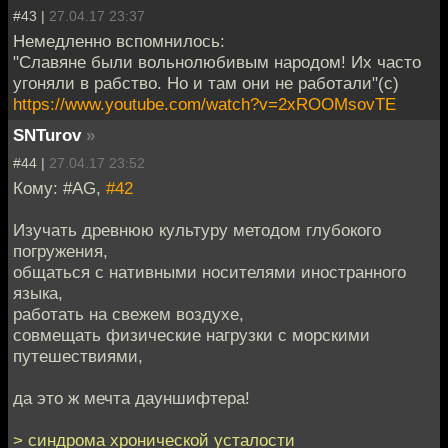
#43 |
27.04.17 23:37
Немедленно вспомнилось:
"Славяне были вольнолюбивым народом! Их часто
угоняли в рабство. Но и там они не работали"(с)
https://www.youtube.com/watch?v=2xROOMsovTE
SNTurov
»
#44 |
27.04.17 23:52
Кому: #AG,
#42
Изучать древнюю культуру методом глубокого
погружения,
общаться с нативными носителями иностранного
языка,
работать на свежем воздухе,
совмещать физические нагрузки с морскими
путешествиями,
да это ж мечта дауншифтера!
> синдрома хронической усталости