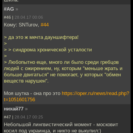
#AG
»
#46 |
28.04.17 00:06
Кому: SNTurov,
#44
> да это ж мечта дауншифтера!
>
> > синдрома хронической усталости
>
> Любопытно еще, много ли было среди гребцов
людей с ожирением, ну, которым "меньше жрать и
больше двигаться" не помогает, у которых "обмен
веществ нарушен".
Моя шутка - она про это
https://oper.ru/news/read.php?
t=1051601756
нихай77
»
#47 |
28.04.17 00:25
Небольшой лингвистический момент - московит
косил под украинца, и никто не выкупил:)