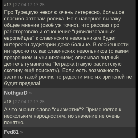
#17 |
27.04.17 17:25
Про Турецкую неволю очень интересно, большое
спасибо авторам ролика. Но я наверное выражу
общее мнение (своё уж точно), что рассказ про
работорговлю и отношение "цивилизованных
европейцев" к славянским невольникам будет
интересен аудитории даже больше. В особенности
интересно то, как славянских невольников (с каким
презрением и уничижением) описывал видный
деятель гуманизма Петрарка (такую расистскую
скотину ещё поискать). Если есть возможность
заснять такой ролик, то радости многих зрителей не
будет предела!
NothgarD
»
#18 |
27.04.17 17:25
А что значит слово "схизматик"? Применяется к
нескольким народностям, но значение не очень
понятно.
Fed81
»