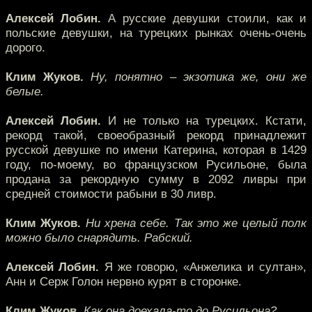
Алексей Лобин.
А русские девушки стоили, как и
польские девушки, на турецких рынках очень-очень
дорого.
Клим Жуков.
Ну, понятно – экзотика же, они же
белые.
Алексей Лобин.
И не только на турецких. Кстати,
рекорд такой, своеобразный рекорд принадлежит
русской девушке по имени Катерина, которая в 1429
году, по-моему, во французском Русильоне, была
продана за рекордную сумму в 2092 ливры при
средней стоимости рабыни в 30 ливр.
Клим Жуков.
Ни хрена себе. Так это же целый полк
можно было снарядить. Рабский.
Алексей Лобин.
Я же говорю, «Анжелика и султан»,
Анн и Серж Голон нервно курят в сторонке.
Клим Жуков.
Как она доехала-то до Русильона?