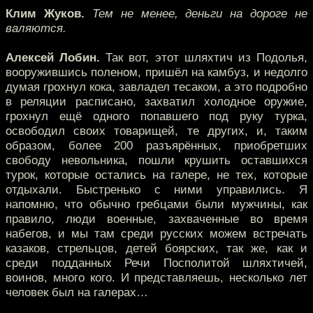
Клим Жуков.
Тем не менее, деньги на дороге не
валяются.
Алексей Лобин.
Так вот, этот шляхтич из Подолья,
вооружившись поленом, пришёл на камбуз, и недолго
думая грохнул кока, завладел тесаком, а это подробно
в реляции расписано, захватил холодное оружие,
грохнул ещё одного попавшего под руку турка,
освободил своих товарищей, те других, и, таким
образом, более 200 разъярённых, приобретших
свободу невольника, пошли крушить оставшихся
турок, которые остались на галере, не тех, которые
отдыхали. Быстренько с ними управились. Я
напомню, что обычно гребцами были мужчины, как
правило, люди военные, захваченные во время
набегов, и мы там среди русских можем встречать
казаков, стрельцов, детей боярских, так же, как и
среди подданных Речи Посполитой шляхтичей,
воинов, много кого. И представляешь, несколько лет
человек был на галерах…