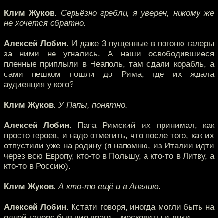
Клим Жуков.
Серьёзно гребли, я уверен, никому же
не хочется обратно.
Алексей Лобин.
И даже 3 пущенные в погоню галеры
за ними не угнались. А наши освободившиеся
пленные приплыли в Неаполь, там сдали корабль, а
сами пешком пошли до Рима, где их ждала
аудиенция у кого?
Клим Жуков.
У Папы, понятно.
Алексей Лобин.
Папа Римский их принимал, как
просто героев, и надо отметить, что после того, как их
отпустили уже на родину (я напомню, из Италии идти
через всю Европу, кто-то в Польшу, а кто-то в Литву, а
кто-то в Россию).
Клим Жуков.
А кто-то ещё и в Англию.
Алексей Лобин.
Кстати говоря, иногда могли быть на
одной галере бывшие враги – московиты и ляхи.