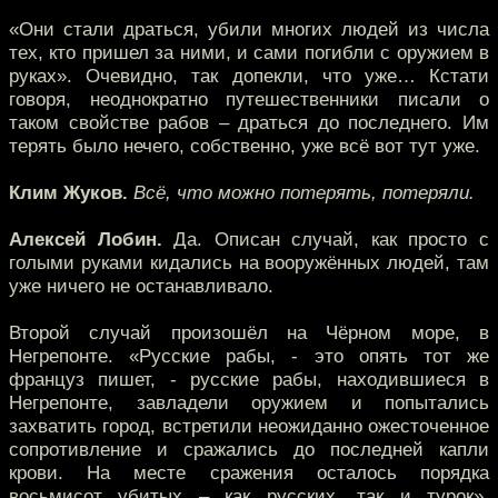
«Они стали драться, убили многих людей из числа
тех, кто пришел за ними, и сами погибли с оружием в
руках». Очевидно, так допекли, что уже… Кстати
говоря, неоднократно путешественники писали о
таком свойстве рабов – драться до последнего. Им
терять было нечего, собственно, уже всё вот тут уже.
Клим Жуков.
Всё, что можно потерять, потеряли.
Алексей Лобин.
Да. Описан случай, как просто с
голыми руками кидались на вооружённых людей, там
уже ничего не останавливало.
Второй случай произошёл на Чёрном море, в
Негрепонте. «Русские рабы, - это опять тот же
француз пишет, - русские рабы, находившиеся в
Негрепонте, завладели оружием и попытались
захватить город, встретили неожиданно ожесточенное
сопротивление и сражались до последней капли
крови. На месте сражения осталось порядка
восьмисот убитых – как русских, так и турок».