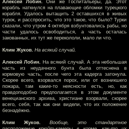
Алексей Лобин.
Они же Госпитальеры, да. Этот
корабль наткнулся на плавающие обломки турецкого
корабля. Удалось вытащить 2 оставшихся в живых
турок, и расспросить, что это такое, что было? Турки
сказали, что утром 4 октября взбунтовались рабы, но
части удалось освободиться, а часть осталась
закованных, их тут же перекололи, мало ли что.
Клим Жуков.
На всякий случай.
Алексей Лобин.
На всякий случай. А эта небольшая
часть из неудачного бунта была оттеснена в
кормовую часть, после чего эта кадерга затонула.
Скорее всего, взорвался порох, или от возникшего
пожара, там какие-то неясности есть, но, как
правдоподобно предполагается в этом документе
венецианского архива, христиане взорвали, скорее
всего, себя, так как они видели, что их положение
безнадёжно.
Клим Жуков.
Вообще, это стандартное
расположение крюйт-камеры в корме, как-то их