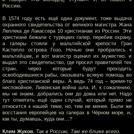
Россию.
В 1574 году есть ещё один документ, тоже выдача
охранного свидетельства от великого магистра Жана
Леллека де Лакассера 10 христианам из России. Эти
христиане бежали с турецких галер, перебив охрану,
а галеры стояли у мальтийской крепости Гран
Кастелло острова Гозо. Ночью они пробрались к
мальтийцам, и вот магистр оценил их мужество, и
выдал это свидетельство, где просил правителей тех
стран, через которые будут проходить
освободившиеся рабы, оказывать всякую помощь во
благо христианской веры. А ведь 74 год – время-то
неспокойное, Ливонская война шла. И, к сожалению,
мы не знаем, добрались они до дома или нет. Надо
тут отметить ещё один случай, который прямо не
относится к нашей теме, но, тем не менее. Были же
восстания европейцев на галерах в Чёрном море, и,
как ты, думаешь, куда они…?
Клим Жуков.
Так в Россию. Там же ближе всего.