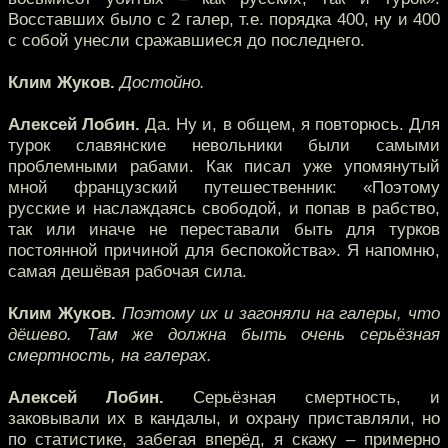
Восставших было с 2 галер, т.е. порядка 400, ну и 400
с собой унесли сражавшиеся до последнего.
Клим Жуков.
Достойно.
Алексей Лобин.
Да. Ну и, в общем, я повторюсь. Для
турок славянские невольники были самыми
проблемными рабами. Как писал уже упомянутый
мной французский путешественник: «Поэтому
русские и наслаждаясь свободой, и попав в рабство,
так или иначе не переставали быть для турков
постоянной причиной для беспокойства». Я напомню,
самая дешёвая рабочая сила.
Клим Жуков.
Поэтому их и загоняли на галеры, что
дёшево. Там же должна быть очень серьёзная
смертность, на галерах.
Алексей Лобин.
Серьёзная смертность, и
заковывали их в кандалы, и охрану приставляли, но
по статистике, забегая вперёд, я скажу – примерно