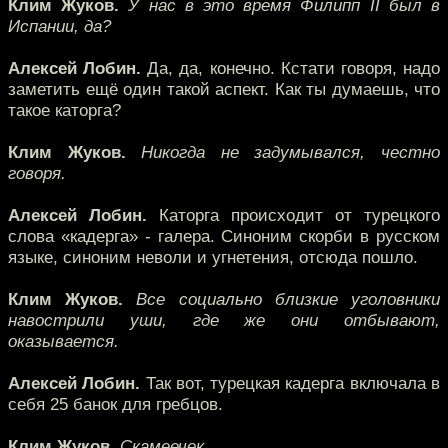
Клим Жуков.
У нас в это время Филипп II был в
Испании, да?
Алексей Лобин.
Да, да, конечно. Кстати говоря, надо
заметить ещё один такой аспект. Как ты думаешь, что
такое каторга?
Клим Жуков.
Никогда не задумывался, честно
говоря.
Алексей Лобин.
Каторга происходит от турецкого
слова «кадерга» - галера. Синоним скорби в русском
языке, синоним неволи и угнетения, отсюда пошло.
Клим Жуков.
Все социально близкие уголовники
навострили уши, где же они отбывают,
оказывается.
Алексей Лобин.
Так вот, турецкая кадерга включала в
себя 25 банок для гребцов.
Клим Жуков.
Скамеечек.