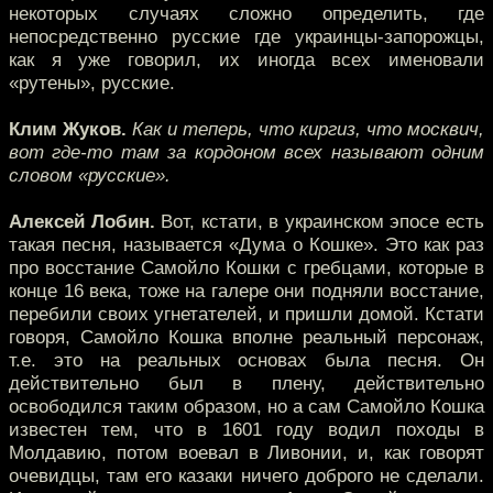
некоторых случаях сложно определить, где
непосредственно русские где украинцы-запорожцы,
как я уже говорил, их иногда всех именовали
«рутены», русские.
Клим Жуков.
Как и теперь, что киргиз, что москвич,
вот где-то там за кордоном всех называют одним
словом «русские».
Алексей Лобин.
Вот, кстати, в украинском эпосе есть
такая песня, называется «Дума о Кошке». Это как раз
про восстание Самойло Кошки с гребцами, которые в
конце 16 века, тоже на галере они подняли восстание,
перебили своих угнетателей, и пришли домой. Кстати
говоря, Самойло Кошка вполне реальный персонаж,
т.е. это на реальных основах была песня. Он
действительно был в плену, действительно
освободился таким образом, но а сам Самойло Кошка
известен тем, что в 1601 году водил походы в
Молдавию, потом воевал в Ливонии, и, как говорят
очевидцы, там его казаки ничего доброго не сделали.