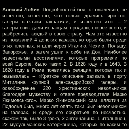
Алексей Лобин.
Подробностей боя, к сожалению, не
известно, известно, что только дрались яростно,
галеры всё-таки захватили, и известен итог – 2
галеры они сдали испанцам, продали, скорее всего, и
разбрелись каждый в свою страну. Нам это известно
из показаний 4 донских казаков, которые были среди
этих пленных, и шли через Италию, Чехию, Польшу,
Запорожье, а затем ушли к себе на Дон. Наиболее
известными восстаниями, которые прогремели по
всей Европе, было таких 2. В 1628 году и в 1643. В
1628 году в Риме появилась реляция, которая так и
называлась – «Краткое описание захвата в порту
Митилина крупной александрийской галеры, и
освобождение 220 христианских невольников
благодаря мужеству и отваге предводителя Марко
Якимовського». Марко Якимовьский сам шляхтич из
Подолья был, много лет опять таки был невольником
на галерах, и среди его собратьев по несчастью,
скажем так, было 3 грека, 2 англичанина, 1 итальянец,
22 мусульманских каторжанина, которых по каким-то