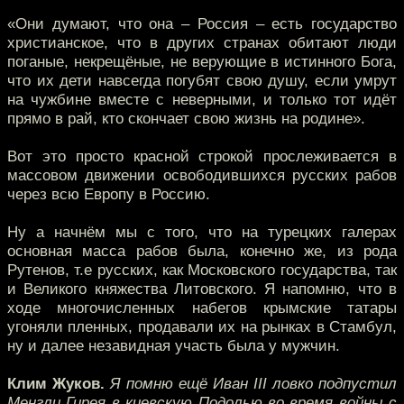
«Они думают, что она – Россия – есть государство
христианское, что в других странах обитают люди
поганые, некрещёные, не верующие в истинного Бога,
что их дети навсегда погубят свою душу, если умрут
на чужбине вместе с неверными, и только тот идёт
прямо в рай, кто скончает свою жизнь на родине».
Вот это просто красной строкой прослеживается в
массовом движении освободившихся русских рабов
через всю Европу в Россию.
Ну а начнём мы с того, что на турецких галерах
основная масса рабов была, конечно же, из рода
Рутенов, т.е русских, как Московского государства, так
и Великого княжества Литовского. Я напомню, что в
ходе многочисленных набегов крымские татары
угоняли пленных, продавали их на рынках в Стамбул,
ну и далее незавидная участь была у мужчин.
Клим Жуков.
Я помню ещё Иван III ловко подпустил
Менгли Гирея в киевскую Подолью во время войны с