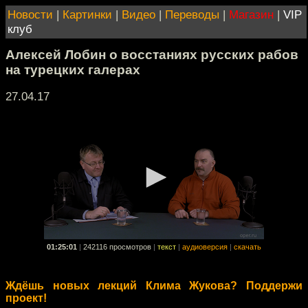
Новости
|
Картинки
|
Видео
|
Переводы
|
Магазин
|
VIP
клуб
Алексей Лобин о восстаниях русских рабов
на турецких галерах
27.04.17
01:25:01
|
242116 просмотров
|
текст
|
аудиоверсия
|
скачать
Ждёшь новых лекций Клима Жукова? Поддержи
проект!