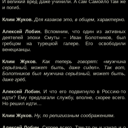
И великий вред даже учинили. А сам Самойло там же
и погиб.
Клим Жуков.
Для казаков это, в общем, характерно.
Алексей Лобин.
Вспомним, что один из активных
деятелей эпохи Смуты – Иван Болотников, был
гребцом на турецкой галере. Его освободили
венецианцы.
Клим Жуков.
Как теперь говорят: «мужчина
серьёзный, может быть, даже сидел». Так вот,
Болотников был мужчина серьёзный, может быть,
даже грёб.
Алексей Лобин.
И что его подвигнуло в Россию-то
идти? Ему предлагали службу, вполне, скорее всего.
Но решил идти…
Клим Жуков.
Ну, по религиозным соображениям.
Алексей Лобин.
Скорее всего. Там-то он и узнал и о