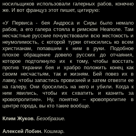
носильщиков использовали галерных рабов, конечно
же. И вот француз этот пишет, цитирую:
«У Первиса - бея Андроса и Сиры было немало
рабов, а его галера стояла в римском Неаполе. Там
несчастные русские почувствовали всю жестокость и
неумолимость, с которой турки относились ко всем
христианам, попавшим к ним в руки. Подобное
плохое обращение довело русских до отчаяния,
которое подтолкнуло их к тому, чтобы восстать
против тирании бея и храбро положить конец как
своим несчастьям, так и жизням. Бей повез их в
лавку, чтобы запастись провизией и затем отвезти ее
на галеру. Они бросились на него и убили. Когда к
ним явились, чтобы их схватить и казнить за
кровопролитие». Ну, понятно – кровопролитие в
центре города, вы кто такие вообще.
Клим Жуков.
Безобразие.
Алексей Лобин.
Кошмар.