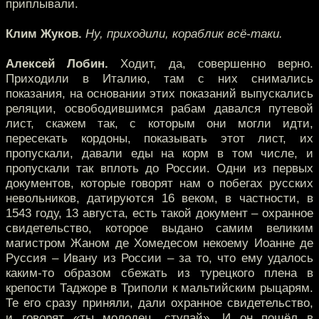
приплывали.
Клим Жуков.
Ну, приходили, кораблик всё-таки.
Алексей Лобин.
Ходит, да, совершенно верно.
Приходили в Италию, там с них снимались
показания, на основании этих показаний выпускались
реляции, освободившимся рабам давался путевой
лист, скажем так, с которым они могли идти,
пересекать кордоны, показывать этот лист, их
пропускали, давали еды на корм в том числе, и
пропускали так вплоть до России. Одни из первых
документов, которые говорят нам о побегах русских
невольников, датируются 16 веком, в частности, в
1543 году, 13 августа, есть такой документ – охранное
свидетельство, которое выдано самим великим
магистром Жаном де Хомедесом некоему Иоанне де
Руссия – Ивану из России – за то, что ему удалось
каким-то образом сбежать из турецкого плена в
крепости Таджоре в Триполи к мальтийским рыцарям.
Те его сразу приняли, дали охранное свидетельство,
и говорят «ты молодец, ступай». И он пошёл в