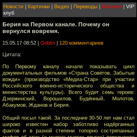
Новости
|
Картинки
|
Видео
|
Переводы
|
Магазин
|
VIP
клуб
Берия на Первом канале. Почему он
вернулся вовремя.
15.05.17 08:52
|
Goblin
|
120 комментариев
Цитата:
По Первому каналу начали показывать цикл
документальных фильмов «Страна Советов. Забытые
вожди» (производство «Медиа-Стар» при участии
Российского военно-исторического общества и
министерства культуры). Всего будет семь героев:
Дзержинский, Ворошилов, Будённый, Молотов,
Абакумов, Жданов и Берия.
Общий посыл такой. За последние 30-50 лет нам стал
широко известен набор заботливо надёрганных
фактов и в разной степени топорно состряпанных
мифов об этих (и многих-многих других) персонажах