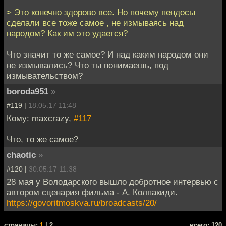
> Это конечно здорово все. Но почему пендосы
сделали все тоже самое , не измываясь над
народом? Как им это удается?
Что значит то же самое? И над каким народом они
не измывались? Что ты понимаешь, под
измывательством?
boroda951
»
#119 |
18.05.17 11:48
Кому: maxcrazy,
#117
Что, то же самое?
chaotic
»
#120 |
30.05.17 11:38
28 мая у Володарского вышло добротное интервью с
автором сценария фильма - А. Колпакиди.
https://govoritmoskva.ru/broadcasts/20/
cтраницы:
1
| 2
всего: 120