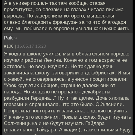
А в универ пошел- так там вообще, старая
проститутка, со слезами на глазах читала письма
выродка. По заверениям которого, мы должны
слезно благодарить француза- за то что благодаря
ему, мы побывали в европе и узнали как нужно жить.
Pak
»
#108 |
16.05.17 15:20
Я когда в школе учился, мы в обязательном порядке
изучали работы Ленина. Конечно в том возрасте не
хотелось, но ведь изучали. Не так давно дочь
заканчивала школу, заговорили о декабристах. И мы
с женой, не сговариваясь, в унисон процитировали:
"Узок круг этих борцов, страшно далеки они от
народа. Но их дело не пропало - декабристы
разбудили Герцена..." Ну и так далее. Дочь хлопала
глазами и спрашивала, что это было. Объяснили.
Попросила повторить и записала, с целью выучить.
Я к чему это вспомнил. Пока в школах будут изучать
Солженицына и не будут изучать Гайдара
(правильного Гайдара, Аркадия), такие фильмы буду