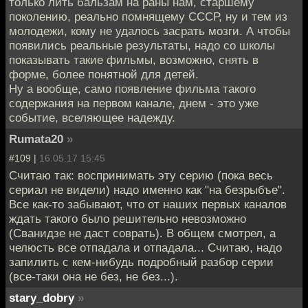
только лить бальзам на раны нам, старшему
поколению, реально помнящему СССР, ну и тем из
молодежи, кому не удалось засрать мозги. А чтобы
появились реальные результаты, надо со школы
показывать такие фильмы, возможно, снять в
форме, более понятной для детей.
Ну а вообще, само появление фильма такого
содержания на первом канале, днем - это уже
событие, вселяющее надежду.
Rumata20
»
#109 |
16.05.17 15:45
Считаю так: воспринимать эту серию (пока весь
сериал не видели) надо именно как "на безрыбъе".
Все как-то забывают, что от наших первых каналов
ждать такого было решительно невозможно
(Сванидзе не даст соврать). В общем смотрел, а
челюсть все отпадала и отпадала... Считаю, надо
запилить с кем-нибудь подробный разбор серии
(все-таки она не без, не без...).
stary_dobry
»