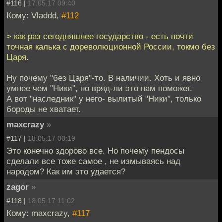
#116 |
17.05.17 09:40
Кому: Vladdd,
#112
> как раз сегодняшнее государство - есть почти
точная калька с дореволюционной России, токмо без
Царя.
Ну почему "без Царя"-то. В наличии. Хоть и явно
умнее чем "Ники", но вряд-ли это нам поможет.
А вот "наследник" у него- вылитый "Ники", только
бороды не хватает.
maxcrazy
»
#117 |
18.05.17 00:19
Это конечно здорово все. Но почему пендосы
сделали все тоже самое , не измываясь над
народом? Как им это удается?
zagor
»
#118 |
18.05.17 11:02
Кому: maxcrazy,
#117