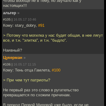
Чтобы вообще не в тему, но звучало как у
настоящих!!!
альтер
»
#105 |
16.05.17 10:46
Кому: stary_dobry,
#91
> Потому что могилка у нас будет общая, в нее лягут
все, и т.н. "элитка", и т.н. "быдло".
Наивный?
Цукерман
»
#106 |
16.05.17 11:15
Кому: Тень отца Гамлета,
#100
> При чем тут патриоты?
Не первый раз это слово в ругательство
превращается по схожим причинам.
В период Первой Мировой уже было, если не